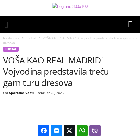
Naslovnica
Fudbal
VOŠA KAO REAL MADRID! Vojvodina predstavila treću garnituru
dresova
FUDBAL
VOŠA KAO REAL MADRID!
Vojvodina predstavila treću
garnituru dresova
Od
Sportske Vesti
-
februar 25, 2025