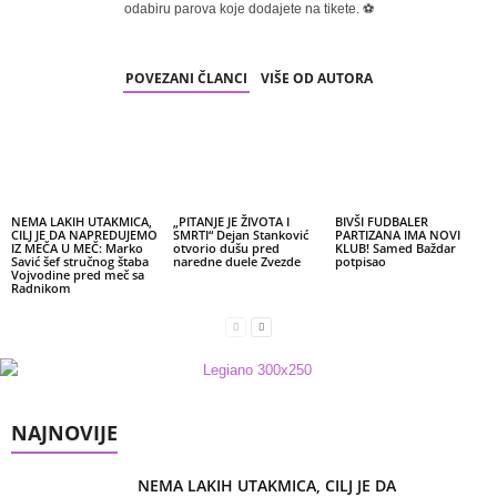
odabiru parova koje dodajete na tikete. ⚽
POVEZANI ČLANCI
VIŠE OD AUTORA
NEMA LAKIH UTAKMICA,
„PITANJE JE ŽIVOTA I
BIVŠI FUDBALER
CILJ JE DA NAPREDUJEMO
SMRTI“ Dejan Stanković
PARTIZANA IMA NOVI
IZ MEČA U MEČ: Marko
otvorio dušu pred
KLUB! Samed Baždar
Savić šef stručnog štaba
naredne duele Zvezde
potpisao
Vojvodine pred meč sa
Radnikom
NAJNOVIJE
NEMA LAKIH UTAKMICA, CILJ JE DA