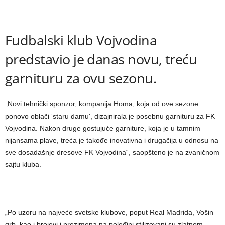
Fudbalski klub Vojvodina
predstavio je danas novu, treću
garnituru za ovu sezonu.
„Novi tehnički sponzor, kompanija Homa, koja od ove sezone
ponovo oblači ‘staru damu', dizajnirala je posebnu garnituru za FK
Vojvodina. Nakon druge gostujuće garniture, koja je u tamnim
nijansama plave, treća je takođe inovativna i drugačija u odnosu na
sve dosadašnje dresove FK Vojvodina“, saopšteno je na zvaničnom
sajtu kluba.
„Po uzoru na najveće svetske klubove, poput Real Madrida, Vošin
grb, kao i brojevi i prezimena na poleđini stilizovani su zlatnom