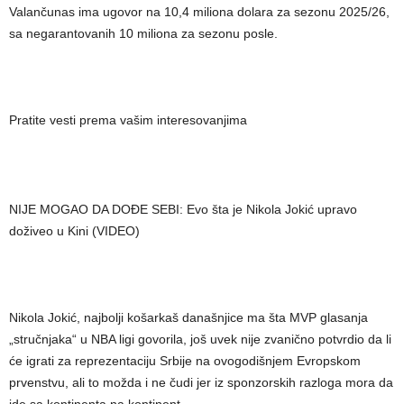
Valančunas ima ugovor na 10,4 miliona dolara za sezonu 2025/26,
sa negarantovanih 10 miliona za sezonu posle.
Pratite vesti prema vašim interesovanjima
NIJE MOGAO DA DOĐE SEBI: Evo šta je Nikola Jokić upravo
doživeo u Kini (VIDEO)
Nikola Jokić, najbolji košarkaš današnjice ma šta MVP glasanja
„stručnjaka“ u NBA ligi govorila, još uvek nije zvanično potvrdio da li
će igrati za reprezentaciju Srbije na ovogodišnjem Evropskom
prvenstvu, ali to možda i ne čudi jer iz sponzorskih razloga mora da