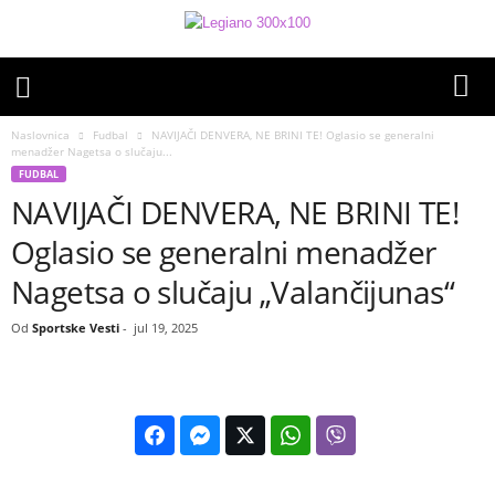
Naslovnica
Fudbal
NAVIJAČI DENVERA, NE BRINI TE! Oglasio se generalni
menadžer Nagetsa o slučaju...
FUDBAL
NAVIJAČI DENVERA, NE BRINI TE!
Oglasio se generalni menadžer
Nagetsa o slučaju „Valančijunas“
Od
Sportske Vesti
-
jul 19, 2025