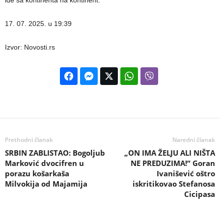
ide sa kontinenta na kontinent.
17. 07. 2025. u 19:39
Izvor: Novosti.rs
Prethodni članak
Naredni članak
SRBIN ZABLISTAO: Bogoljub
„ON IMA ŽELJU ALI NIŠTA
Marković dvocifren u
NE PREDUZIMA!“ Goran
porazu košarkaša
Ivanišević oštro
Milvokija od Majamija
iskritikovao Stefanosa
Cicipasa