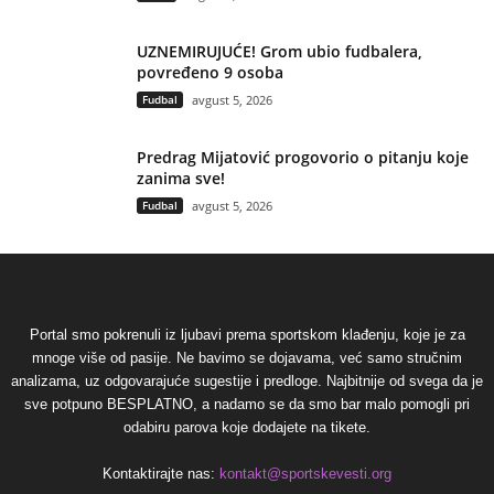
UZNEMIRUJUĆE! Grom ubio fudbalera,
povređeno 9 osoba
Fudbal
avgust 5, 2026
Predrag Mijatović progovorio o pitanju koje
zanima sve!
Fudbal
avgust 5, 2026
Portal smo pokrenuli iz ljubavi prema sportskom klađenju, koje je za
mnoge više od pasije. Ne bavimo se dojavama, već samo stručnim
analizama, uz odgovarajuće sugestije i predloge. Najbitnije od svega da je
sve potpuno BESPLATNO, a nadamo se da smo bar malo pomogli pri
odabiru parova koje dodajete na tikete.
Kontaktirajte nas:
kontakt@sportskevesti.org