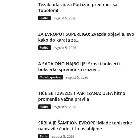
Težak udarac za Partizan pred meč sa
Tobolom!
Fudbal
avgust 5, 2026
ZA EVROPU I SUPERLIGU: Zvezda objavila, evo
kako do karata za...
Fudbal
avgust 5, 2026
A SADA ONO NAJBOLJE: Srpski bokseri i
bokserke spremni za izazov...
Ostali sportovi
avgust 5, 2026
TIČE SE I ZVEZDE I PARTIZANA: UEFA hitno
promenila važna pravila
Fudbal
avgust 5, 2026
SRBIJA JE ŠAMPION EVROPE! Mlade teniserke
napravile čudo, i to oslabljene
Tenis
avgust 5, 2026