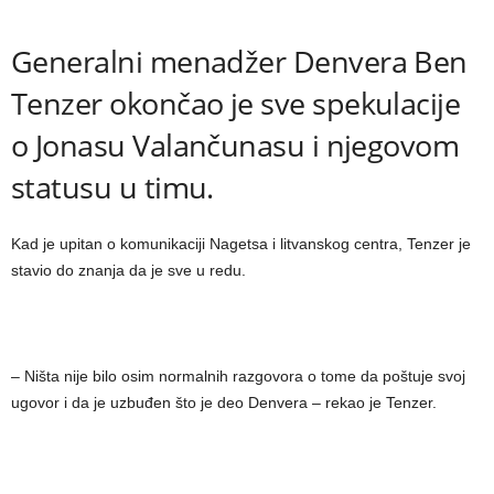
Generalni menadžer Denvera Ben
Tenzer okončao je sve spekulacije
o Jonasu Valančunasu i njegovom
statusu u timu.
Kad je upitan o komunikaciji Nagetsa i litvanskog centra, Tenzer je
stavio do znanja da je sve u redu.
– Ništa nije bilo osim normalnih razgovora o tome da poštuje svoj
ugovor i da je uzbuđen što je deo Denvera – rekao je Tenzer.