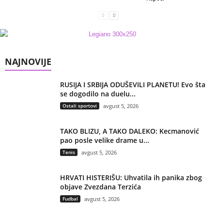
NAJNOVIJE
RUSIJA I SRBIJA ODUŠEVILI PLANETU! Evo šta
se dogodilo na duelu...
Ostali sportovi
avgust 5, 2026
TAKO BLIZU, A TAKO DALEKO: Kecmanović
pao posle velike drame u...
Tenis
avgust 5, 2026
HRVATI HISTERIŠU: Uhvatila ih panika zbog
objave Zvezdana Terzića
Fudbal
avgust 5, 2026