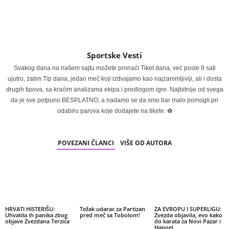
Sportske Vesti
Svakog dana na našem sajtu možete pronaći Tiket dana, već posle 9 sati
ujutro, zatim Tip dana, jedan meč koji izdvajamo kao najzanimljiviji, ali i dosta
drugih tipova, sa kraćim analizama ekipa i predlogom igre. Najbitnije od svega
da je sve potpuno BESPLATNO, a nadamo se da smo bar malo pomogli pri
odabiru parova koje dodajete na tikete. ⚽
POVEZANI ČLANCI
VIŠE OD AUTORA
HRVATI HISTERIŠU:
Težak udarac za Partizan
ZA EVROPU I SUPERLIGU:
Uhvatila ih panika zbog
pred meč sa Tobolom!
Zvezda objavila, evo kako
objave Zvezdana Terzića
do karata za Novi Pazar i
Hapoel