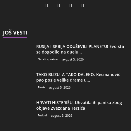
JOŠ VESTI
RUSIJA I SRBIJA ODUŠEVILI PLANETU! Evo šta
se dogodilo na duelu...
Ostali sportovi
avgust 5, 2026
TAKO BLIZU, A TAKO DALEKO: Kecmanović
pao posle velike drame u...
Tenis
avgust 5, 2026
HRVATI HISTERIŠU: Uhvatila ih panika zbog
objave Zvezdana Terzića
Fudbal
avgust 5, 2026