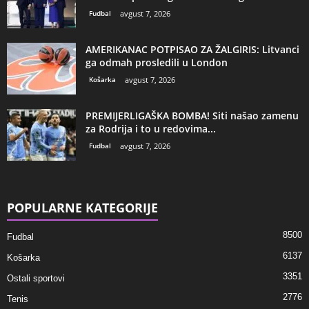
Fudbal
avgust 7, 2026
AMERIKANAC POTPISAO ZA ŽALGIRIS: Litvanci
ga odmah prosledili u London
Košarka
avgust 7, 2026
PREMIJERLIGAŠKA BOMBA! Siti našao zamenu
za Rodrija i to u redovima...
Fudbal
avgust 7, 2026
POPULARNE KATEGORIJE
8500
Fudbal
6137
Košarka
3351
Ostali sportovi
2776
Tenis