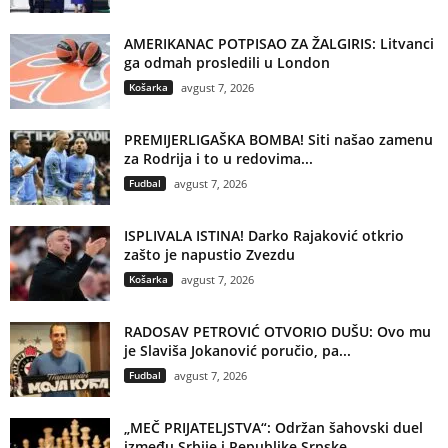
AMERIKANAC POTPISAO ZA ŽALGIRIS: Litvanci
ga odmah prosledili u London
Košarka
avgust 7, 2026
PREMIJERLIGAŠKA BOMBA! Siti našao zamenu
za Rodrija i to u redovima...
Fudbal
avgust 7, 2026
ISPLIVALA ISTINA! Darko Rajaković otkrio
zašto je napustio Zvezdu
Košarka
avgust 7, 2026
RADOSAV PETROVIĆ OTVORIO DUŠU: Ovo mu
je Slaviša Jokanović poručio, pa...
Fudbal
avgust 7, 2026
„MEČ PRIJATELJSTVA“: Održan šahovski duel
između Srbije i Republike Srpske