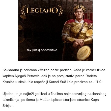
Savladana je odbrana Zvezde posle prekida, kada je korner izveo
kapiten Njegoš Petrović, dok je na prvoj stativi pored Radeta
Krunića u skoku bio uspešniji Kornel Suč i bio precizan za – 1:0.
Ujedno, to je najbrži gol ikad u finalima najmasovnijeg nacionalnog
takmičenja, po čemu je Mađar ispisao istorijske stranice Kupa
Srbije.