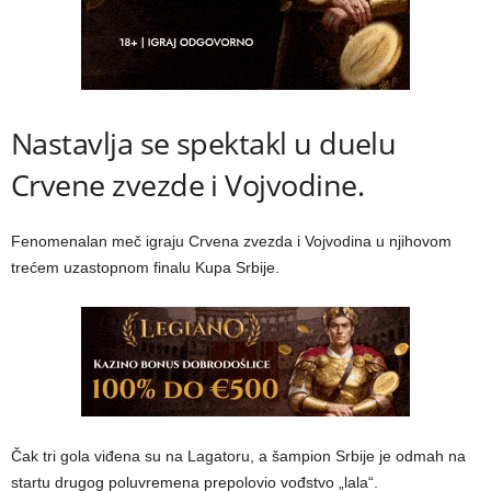
Nastavlja se spektakl u duelu
Crvene zvezde i Vojvodine.
Fenomenalan meč igraju Crvena zvezda i Vojvodina u njihovom
trećem uzastopnom finalu Kupa Srbije.
Čak tri gola viđena su na Lagatoru, a šampion Srbije je odmah na
startu drugog poluvremena prepolovio vođstvo „lala“.