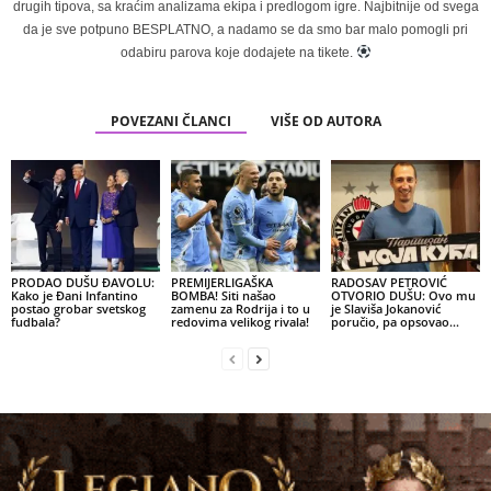
drugih tipova, sa kraćim analizama ekipa i predlogom igre. Najbitnije od svega
da je sve potpuno BESPLATNO, a nadamo se da smo bar malo pomogli pri
odabiru parova koje dodajete na tikete.
POVEZANI ČLANCI
VIŠE OD AUTORA
PRODAO DUŠU ĐAVOLU:
PREMIJERLIGAŠKA
RADOSAV PETROVIĆ
Kako je Đani Infantino
BOMBA! Siti našao
OTVORIO DUŠU: Ovo mu
postao grobar svetskog
zamenu za Rodrija i to u
je Slaviša Jokanović
fudbala?
redovima velikog rivala!
poručio, pa opsovao…