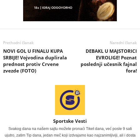
Prethodni članak
Naredni članak
NOVI GOL U FINALU KUPA
DEBAKL U MAJSTORICI
SRBIJE! Vojvodina duplirala
EVROLIGE! Poznat
prednost protiv Crvene
poslednji učesnik fajnal
zvezde (FOTO)
fora!
Sportske Vesti
Svakog dana na našem sajtu možete pronaći Tiket dana, već posle 9 sati
ujutro, zatim Tip dana, jedan meč koji izdvajamo kao najzanimljiviji, ali i dosta