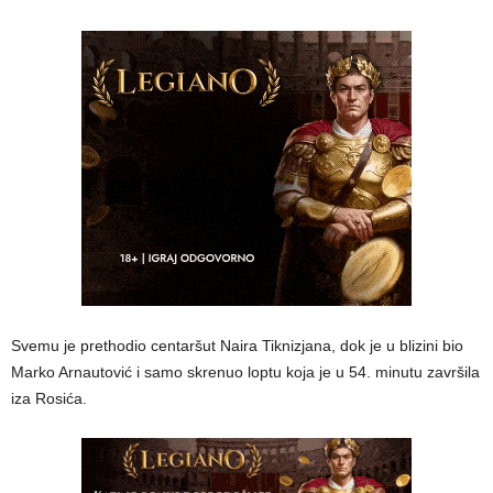
Svemu je prethodio centaršut Naira Tiknizjana, dok je u blizini bio
Marko Arnautović i samo skrenuo loptu koja je u 54. minutu završila
iza Rosića.