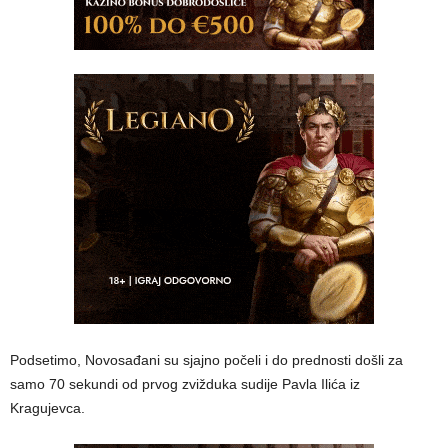
Podsetimo, Novosađani su sjajno počeli i do prednosti došli za
samo 70 sekundi od prvog zvižduka sudije Pavla Ilića iz
Kragujevca.