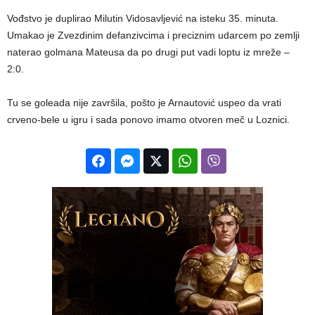
Vođstvo je duplirao Milutin Vidosavljević na isteku 35. minuta.
Umakao je Zvezdinim defanzivcima i preciznim udarcem po zemlji
naterao golmana Mateusa da po drugi put vadi loptu iz mreže –
2:0.
Tu se goleada nije završila, pošto je Arnautović uspeo da vrati
crveno-bele u igru i sada ponovo imamo otvoren meč u Loznici.