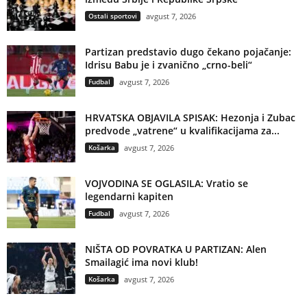
Ostali sportovi
avgust 7, 2026
Partizan predstavio dugo čekano pojačanje:
Idrisu Babu je i zvanično „crno-beli“
Fudbal
avgust 7, 2026
HRVATSKA OBJAVILA SPISAK: Hezonja i Zubac
predvode „vatrene“ u kvalifikacijama za...
Košarka
avgust 7, 2026
VOJVODINA SE OGLASILA: Vratio se
legendarni kapiten
Fudbal
avgust 7, 2026
NIŠTA OD POVRATKA U PARTIZAN: Alen
Smailagić ima novi klub!
Košarka
avgust 7, 2026