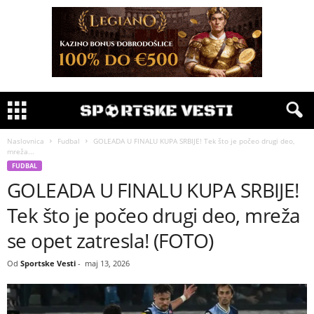
Naslovnica
Fudbal
GOLEADA U FINALU KUPA SRBIJE! Tek što je počeo drugi deo,
mreža...
FUDBAL
GOLEADA U FINALU KUPA SRBIJE!
Tek što je počeo drugi deo, mreža
se opet zatresla! (FOTO)
Od
Sportske Vesti
-
maj 13, 2026