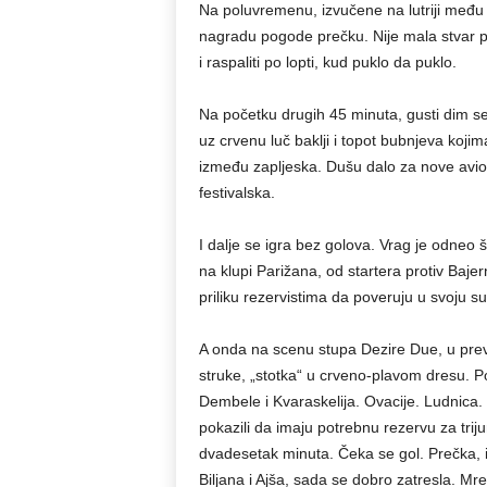
Na poluvremenu, izvučene na lutriji među
nagradu pogode prečku. Nije mala stvar pr
i raspaliti po lopti, kud puklo da puklo.
Na početku drugih 45 minuta, gusti dim se
uz crvenu luč baklji i topot bubnjeva koj
između zapljeska. Dušu dalo za nove avion
festivalska.
I dalje se igra bez golova. Vrag je odneo ša
na klupi Parižana, od startera protiv Baje
priliku rezervistima da poveruju u svoju s
A onda na scenu stupa Dezire Due, u prevo
struke, „stotka“ u crveno-plavom dresu. 
Dembele i Kvaraskelija. Ovacije. Ludnica. 
pokazili da imaju potrebnu rezervu za triju
dvadesetak minuta. Čeka se gol. Prečka, i
Biljana i Ajša, sada se dobro zatresla. M