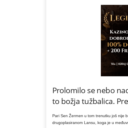
Prolomilo se nebo nad 
to božja tužbalica. Pre
Pari Sen Žermen u tom trenutku još nije bio
drugoplasiranom Lansu, koga je u međuvre