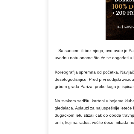
– Sa suncem ili bez njega, ovo ovde je Pa
uvodnu notu onome što će se događati u ki
Koreografija spremna od početka. Navijačk
desetogodišnjicu. Pred prvi sudijski zvižd
grbom grada Pariza, preko koga je ispisan 
Na svakom sedištu kartoni u bojama kluba.
gledalaca. Aplauzi za najuspešnije leteće b
dugačkom letu stizali čak do oboda travnja
onih, koji na radost večite dece, nikada n