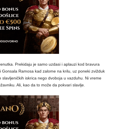
enutka. Prekidaju je samo uzdasi i aplauzi kod bravura
i Gonsala Ramosa kad zalome na krilu, uz poneki zvižduk
ice slavljeničkih iskrica nego dvoboja u vazduhu. Ni vreme
lužavniku. Ali, kao da to može da pokvari slavlje.