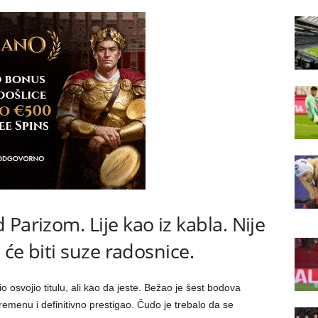
Parizom. Lije kao iz kabla. Nije
 će biti suze radosnice.
 osvojio titulu, ali kao da jeste. Bežao je šest bodova
menu i definitivno prestigao. Čudo je trebalo da se