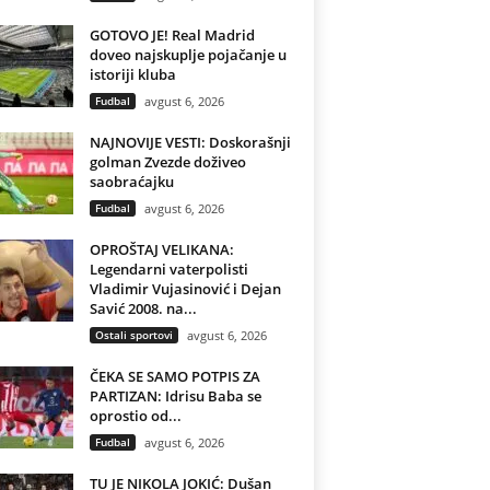
GOTOVO JE! Real Madrid
doveo najskuplje pojačanje u
istoriji kluba
Fudbal
avgust 6, 2026
NAJNOVIJE VESTI: Doskorašnji
golman Zvezde doživeo
saobraćajku
Fudbal
avgust 6, 2026
OPROŠTAJ VELIKANA:
Legendarni vaterpolisti
Vladimir Vujasinović i Dejan
Savić 2008. na...
Ostali sportovi
avgust 6, 2026
ČEKA SE SAMO POTPIS ZA
PARTIZAN: Idrisu Baba se
oprostio od...
Fudbal
avgust 6, 2026
TU JE NIKOLA JOKIĆ: Dušan