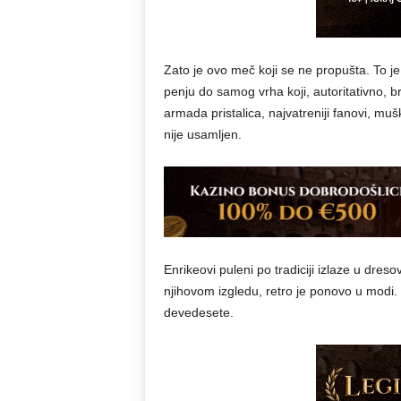
Zato je ovo meč koji se ne propušta. To je
penju do samog vrha koji, autoritativno, b
armada pristalica, najvatreniji fanovi, mu
nije usamljen.
Enrikeovi puleni po tradiciji izlaze u dres
njihovom izgledu, retro je ponovo u modi.
devedesete.