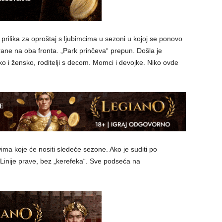
 prilika za oproštaj s ljubimcima u sezoni u kojoj se ponovo
rane na oba fronta. „Park prinčeva“ prepun. Došla je
ško i žensko, roditelji s decom. Momci i devojke. Niko ovde
ovima koje će nositi sledeće sezone. Ako je suditi po
 Linije prave, bez „kerefeka“. Sve podseća na