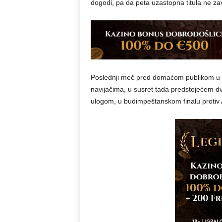
dogodi, pa da peta uzastopna titula ne za
Poslednji meč pred domaćom publikom u sez
navijačima, u susret tada predstojećem d
ulogom, u budimpeštanskom finalu protiv 