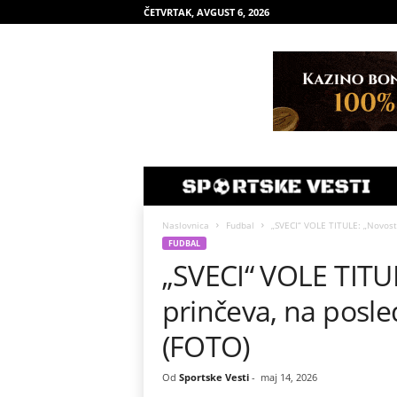
ČETVRTAK, AVGUST 6, 2026
Naslovnica
Fudbal
„SVECI“ VOLE TITULE: „Novost
FUDBAL
„SVECI“ VOLE TITUL
prinčeva, na posl
(FOTO)
Od
Sportske Vesti
-
maj 14, 2026