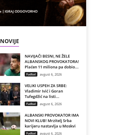
NOVIJE
NAVIJAČI BESNI, NE ŽELE
ALBANSKOG PROVOKATORA!
Plaćen 11 miliona pa dobio...
Fudbal
avgust 6, 2026
VELIKI USPEH ZA SRBE:
Vladimir Ivić i Goran
Tufegdžić na listi...
Fudbal
avgust 6, 2026
ALBANSKI PROVOKATOR IMA
NOVI KLUB! Mrzitelj Srba
karijeru nastavlja u Moskvi
Fudbal
avgust 6, 2026