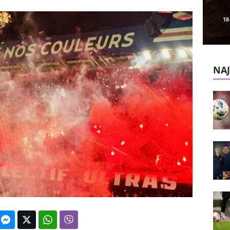
k
e
V
NAJ
e
s
t
i