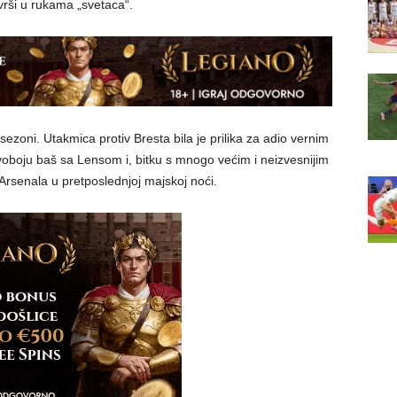
vrši u rukama „svetaca“.
oni. Utakmica protiv Bresta bila je prilika za adio vernim
voboju baš sa Lensom i, bitku s mnogo većim i neizvesnijim
Arsenala u pretposlednjoj majskoj noći.