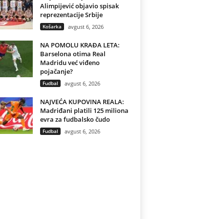
Alimpijević objavio spisak
reprezentacije Srbije
Košarka
avgust 6, 2026
NA POMOLU KRAĐA LETA:
Barselona otima Real
Madridu već viđeno
pojačanje?
Fudbal
avgust 6, 2026
NAJVEĆA KUPOVINA REALA:
Madriđani platili 125 miliona
evra za fudbalsko čudo
Fudbal
avgust 6, 2026