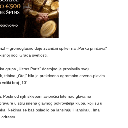
riz! – gromoglasno daje zvanični spiker na „Parku prinčeva“
šnoj noći Grada svetlosti.
a grupa „Ultras Pariz“ dostojno je proslavila svoju
uk, tribina „Otej“ bila je prekrivena ogromnim crveno-plavim
veliki broj „10“.
 Posle od njih sklepani aviončići lete nad glavama
ravure u stilu imena glavnog pokrovitelja kluba, koji su u
ka. Nekima se baš osladilo pa lansiraju li lansiraju. Ima
e odrastu.