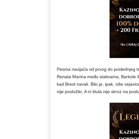
Pesma navijača od prvog do poslednjeg tr
Renata Marina među stativama, Barkole il
kad Brest navali. Bilo je, ipak, više vejav
nije poslužilo. A ni titula nije skroz na pos