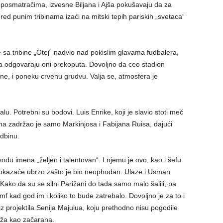
 posmatračima, izvesne Biljana i Ajša pokušavaju da za
ed punim tribinama izaći na mitski tepih pariskih „svetaca“
 sa tribine „Otej“ nadvio nad pokislim glavama fudbalera,
ima odgovaraju oni prekoputa. Dovoljno da ceo stadion
e, i poneku crvenu grudvu. Valja se, atmosfera je
lu. Potrebni su bodovi. Luis Enrike, koji je slavio stoti meč
rna zadržao je samo Markinjosa i Fabijana Ruisa, dajući
udbinu.
du imena „željen i talentovan“. I njemu je ovo, kao i šefu
Pokazaće ubrzo zašto je bio neophodan. Ulaze i Usman
Kako da su se silni Parižani do tada samo malo šalili, pa
mf kad god im i koliko to bude zatrebalo. Dovoljno je za to i
z projektila Senija Majulua, koju prethodno nisu pogodile
reža kao začarana.