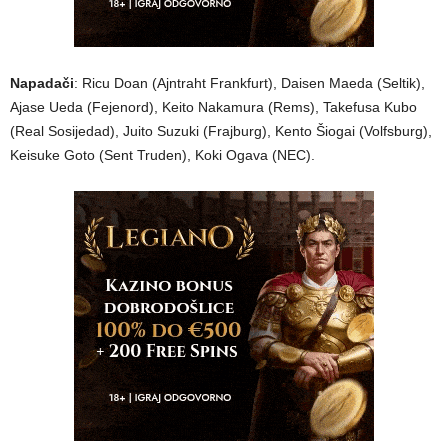
Napadači
: Ricu Doan (Ajntraht Frankfurt), Daisen Maeda (Seltik),
Ajase Ueda (Fejenord), Keito Nakamura (Rems), Takefusa Kubo
(Real Sosijedad), Juito Suzuki (Frajburg), Kento Šiogai (Volfsburg),
Keisuke Goto (Sent Truden), Koki Ogava (NEC).