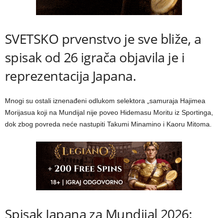
SVETSKO prvenstvo je sve bliže, a
spisak od 26 igrača objavila je i
reprezentacija Japana.
Mnogi su ostali iznenađeni odlukom selektora „samuraja Hajimea
Morijasua koji na Mundijal nije poveo Hidemasu Moritu iz Sportinga,
dok zbog povreda neće nastupiti Takumi Minamino i Kaoru Mitoma.
Spisak Japana za Mundijal 2026: