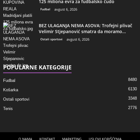
125 miliona evra za fudbalsko čudo
Fudbal
avgust 6, 2026
BEZ ULAGANJA NEMA ASOVA: Trofejni plivač
Velimir Stjepanović smatra da moramo...
Ostali sportovi
avgust 6, 2026
POPULARNE KATEGORIJE
8480
Fudbal
6130
Košarka
3348
Ostali sportovi
2776
Tenis
O NAMA
KONTAKT
MARKETING
USLOVI KORIŠĆENJA