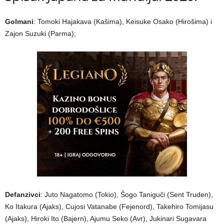
Golmani
: Tomoki Hajakava (Kašima), Keisuke Osako (Hirošima) i
Zajon Suzuki (Parma);
Defanzivci
: Juto Nagatomo (Tokio), Šogo Taniguči (Sent Truden),
Ko Itakura (Ajaks), Cujosi Vatanabe (Fejenord), Takehiro Tomijasu
(Ajaks), Hiroki Ito (Bajern), Ajumu Seko (Avr), Jukinari Sugavara