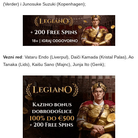
(Verder) i Junosuke Suzuki (Kopenhagen);
Vezni red
: Vataru Endo (Liverpul), Daiči Kamada (Kristal Palas), Ao
Tanaka (Lids), Kaišu Sano (Majnc), Junja Ito (Genk);