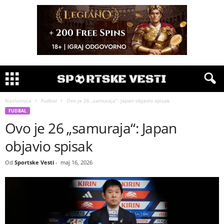
Naslovnica
Fudbal
Ovo je 26 „samuraja“: Japan objavio spisak
FUDBAL
Ovo je 26 „samuraja“: Japan
objavio spisak
Od
Sportske Vesti
-
maj 16, 2026