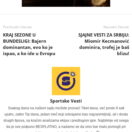
Prethodni članak
Naredni članak
KRAJ SEZONE U
SJAJNE VESTI ZA SRBIJU:
BUNDESLIGI: Bajern
Miomir Kecmanović
dominantan, evo ko je
dominira, trofej je baš
ispao, a ko ide u Evropu
blizu!
Sportske Vesti
Svakog dana na našem sajtu možete pronaći Tiket dana, već posle 9 sati
ujutro, zatim Tip dana, jedan meč koji izdvajamo kao najzanimljiviji, ali i dosta
drugih tipova, sa kraćim analizama ekipa i predlogom igre. Najbitnije od svega
da je sve potpuno BESPLATNO, a nadamo se da smo bar malo pomogli pri