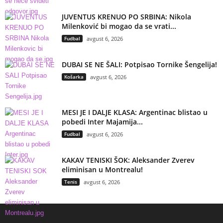
JUVENTUS KRENUO PO SRBINA: Nikola
Milenković bi mogao da se vrati...
Fudbal
avgust 6, 2026
DUBAI SE NE ŠALI: Potpisao Tornike Šengelija!
Košarka
avgust 6, 2026
MESI JE I DALJE KLASA: Argentinac blistao u
pobedi Inter Majamija...
Fudbal
avgust 6, 2026
KAKAV TENISKI ŠOK: Aleksander Zverev
eliminisan u Montrealu!
Tenis
avgust 6, 2026