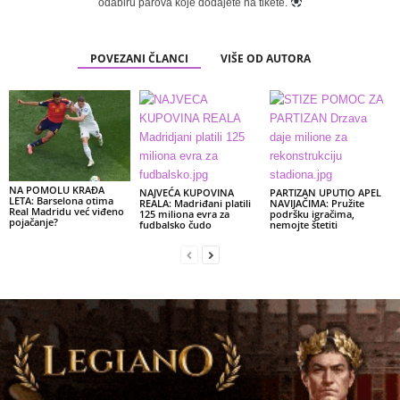
odabiru parova koje dodajete na tikete.
POVEZANI ČLANCI
VIŠE OD AUTORA
NA POMOLU KRAĐA
NAJVEĆA KUPOVINA
PARTIZAN UPUTIO APEL
LETA: Barselona otima
REALA: Madriđani platili
NAVIJAČIMA: Pružite
Real Madridu već viđeno
125 miliona evra za
podršku igračima,
pojačanje?
fudbalsko čudo
nemojte štetiti