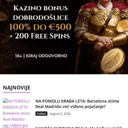
NAJNOVIJE
NA POMOLU KRAĐA LETA: Barselona otima
Real Madridu već viđeno pojačanje?
Fudbal
avgust 6, 2026