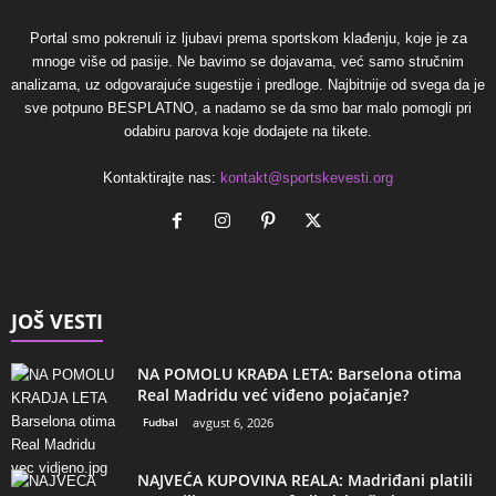
Portal smo pokrenuli iz ljubavi prema sportskom klađenju, koje je za
mnoge više od pasije. Ne bavimo se dojavama, već samo stručnim
analizama, uz odgovarajuće sugestije i predloge. Najbitnije od svega da je
sve potpuno BESPLATNO, a nadamo se da smo bar malo pomogli pri
odabiru parova koje dodajete na tikete.
Kontaktirajte nas:
kontakt@sportskevesti.org
JOŠ VESTI
NA POMOLU KRAĐA LETA: Barselona otima
Real Madridu već viđeno pojačanje?
Fudbal
avgust 6, 2026
NAJVEĆA KUPOVINA REALA: Madriđani platili