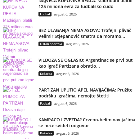
NAJVEĆA KUPOVINA REALA: Madriđani platili
125 miliona evra za fudbalsko čudo
Fudbal
avgust 6, 2026
BEZ ULAGANJA NEMA ASOVA: Trofejni plivač
Velimir Stjepanović smatra da moramo...
Ostali sportovi
avgust 6, 2026
VILDOZA SE OGLASIO: Argentinac se prvi put
kao igrač Partizana obratio...
Košarka
avgust 6, 2026
PARTIZAN UPUTIO APEL NAVIJAČIMA: Pružite
podršku igračima, nemojte štetiti
Fudbal
avgust 6, 2026
KAMPACO I ZVEZDA? Crveno-belim navijačima
se neće svideti odgovor
Košarka
avgust 6, 2026