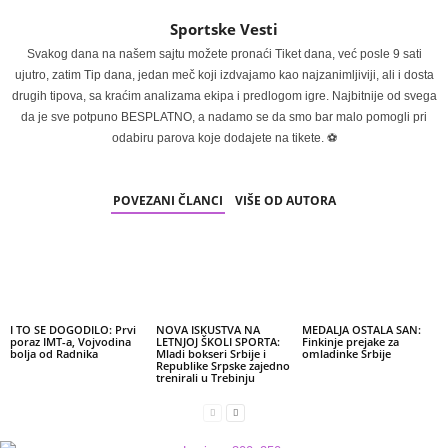
Sportske Vesti
Svakog dana na našem sajtu možete pronaći Tiket dana, već posle 9 sati
ujutro, zatim Tip dana, jedan meč koji izdvajamo kao najzanimljiviji, ali i dosta
drugih tipova, sa kraćim analizama ekipa i predlogom igre. Najbitnije od svega
da je sve potpuno BESPLATNO, a nadamo se da smo bar malo pomogli pri
odabiru parova koje dodajete na tikete. ⚽
POVEZANI ČLANCI
VIŠE OD AUTORA
I TO SE DOGODILO: Prvi
NOVA ISKUSTVA NA
MEDALJA OSTALA SAN:
poraz IMT-a, Vojvodina
LETNJOJ ŠKOLI SPORTA:
Finkinje prejake za
bolja od Radnika
Mladi bokseri Srbije i
omladinke Srbije
Republike Srpske zajedno
trenirali u Trebinju