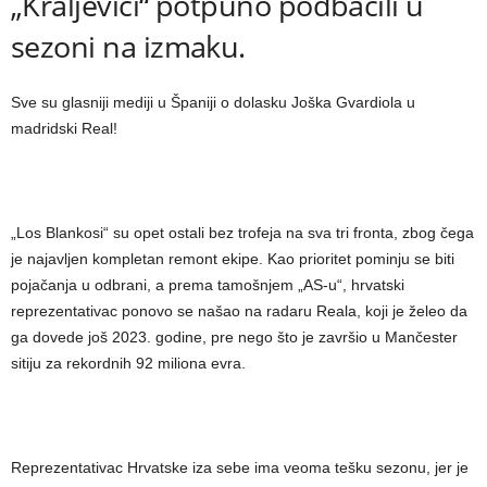
„Kraljevići“ potpuno podbacili u
sezoni na izmaku.
Sve su glasniji mediji u Španiji o dolasku Joška Gvardiola u
madridski Real!
„Los Blankosi“ su opet ostali bez trofeja na sva tri fronta, zbog čega
je najavljen kompletan remont ekipe. Kao prioritet pominju se biti
pojačanja u odbrani, a prema tamošnjem „AS-u“, hrvatski
reprezentativac ponovo se našao na radaru Reala, koji je želeo da
ga dovede još 2023. godine, pre nego što je završio u Mančester
sitiju za rekordnih 92 miliona evra.
Reprezentativac Hrvatske iza sebe ima veoma tešku sezonu, jer je