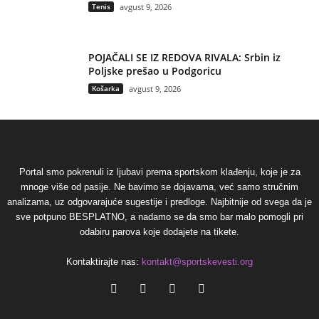
Tenis
avgust 9, 2026
POJAČALI SE IZ REDOVA RIVALA: Srbin iz
Poljske prešao u Podgoricu
Košarka
avgust 9, 2026
Portal smo pokrenuli iz ljubavi prema sportskom klađenju, koje je za
mnoge više od pasije. Ne bavimo se dojavama, već samo stručnim
analizama, uz odgovarajuće sugestije i predloge. Najbitnije od svega da je
sve potpuno BESPLATNO, a nadamo se da smo bar malo pomogli pri
odabiru parova koje dodajete na tikete.
Kontaktirajte nas:
kontakt@sportskevesti.org