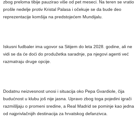
zbog preloma tibije pauzirao više od pet meseci. Na teren se vratio
prošle nedelje protiv Kristal Palasa i očekuje se da bude deo
reprezentacije komšija na predstojećem Mundijalu.
Iskusni fudbaler ima ugovor sa Sitijem do leta 2028. godine, ali ne
vidi se da će doći do produžetka saradnje, pa njegovi agenti već
razmatraju druge opcije.
Dodatnu neizvesnost unosi i situacija oko Pepa Gvardiole, čija
budućnost u klubu još nije jasna. Upravo zbog toga pojedini igrači
razmišljaju o promeni sredine, a Real Madrid se pominje kao jedna
od najprivlačnijih destinacija za hrvatskog defanzivca.