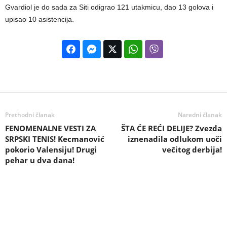
Gvardiol je do sada za Siti odigrao 121 utakmicu, dao 13 golova i
upisao 10 asistencija.
Prethodni članak
Naredni članak
FENOMENALNE VESTI ZA
ŠTA ĆE REĆI DELIJE? Zvezda
SRPSKI TENIS! Kecmanović
iznenadila odlukom uoči
pokorio Valensiju! Drugi
večitog derbija!
pehar u dva dana!