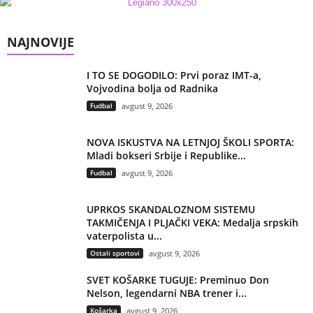
NAJNOVIJE
I TO SE DOGODILO: Prvi poraz IMT-a,
Vojvodina bolja od Radnika
Fudbal
avgust 9, 2026
NOVA ISKUSTVA NA LETNJOJ ŠKOLI SPORTA:
Mladi bokseri Srbije i Republike...
Fudbal
avgust 9, 2026
UPRKOS SKANDALOZNOM SISTEMU
TAKMIČENJA I PLJAČKI VEKA: Medalja srpskih
vaterpolista u...
Ostali sportovi
avgust 9, 2026
SVET KOŠARKE TUGUJE: Preminuo Don
Nelson, legendarni NBA trener i...
Košarka
avgust 9, 2026