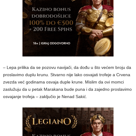
– Lepa prilika da se pozovu navijači, da dođu u što većem broju da
proslavimo duplu krunu. Stvarno nije lako osvajati trofeje a Crvena
zvezda već godinama osvaja duple krune. Mislim da ovi momci
zaslužuju da u petak Marakana bude puna i da zajedno proslavimo
osvajanje trofeja – zaključio je Nenad Sakić.