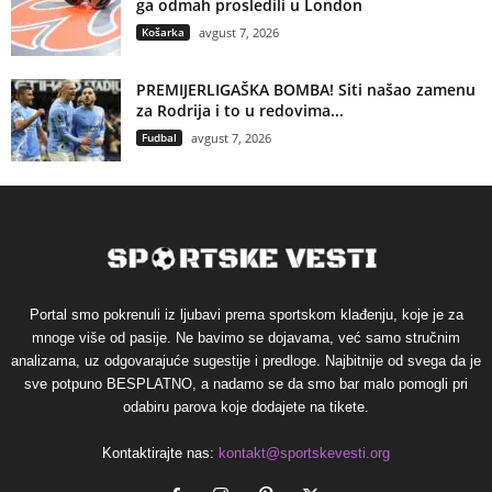
ga odmah prosledili u London
Košarka
avgust 7, 2026
PREMIJERLIGAŠKA BOMBA! Siti našao zamenu
za Rodrija i to u redovima...
Fudbal
avgust 7, 2026
Portal smo pokrenuli iz ljubavi prema sportskom klađenju, koje je za
mnoge više od pasije. Ne bavimo se dojavama, već samo stručnim
analizama, uz odgovarajuće sugestije i predloge. Najbitnije od svega da je
sve potpuno BESPLATNO, a nadamo se da smo bar malo pomogli pri
odabiru parova koje dodajete na tikete.
Kontaktirajte nas:
kontakt@sportskevesti.org