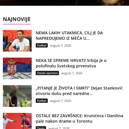
NAJNOVIJE
NEMA LAKIH UTAKMICA, CILJ JE DA
NAPREDUJEMO IZ MEČA U...
Fudbal
avgust 7, 2026
NEKA SE SPREME HRVATI! Srbija je u
polufinalu Svetskog prvenstva
Ostali sportovi
avgust 7, 2026
„PITANJE JE ŽIVOTA I SMRTI“ Dejan Stanković
otvorio dušu pred naredne...
Fudbal
avgust 7, 2026
OSTALE BEZ ZAVRŠNICE: Krunićeva i Danilina
pale nakon drame u Torontu
Tenis
avgust 7, 2026