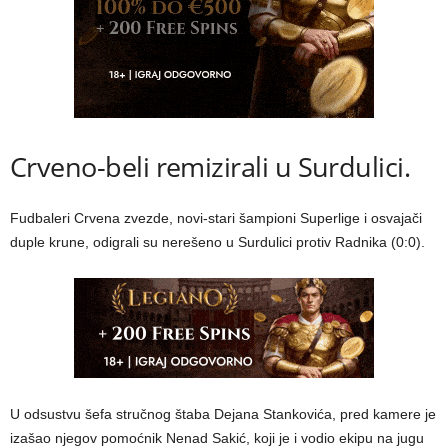
Crveno-beli remizirali u Surdulici.
Fudbaleri Crvena zvezde, novi-stari šampioni Superlige i osvajači
duple krune, odigrali su nerešeno u Surdulici protiv Radnika (0:0).
U odsustvu šefa stručnog štaba Dejana Stankovića, pred kamere je
izašao njegov pomoćnik Nenad Sakić, koji je i vodio ekipu na jugu