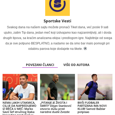
Sportske Vesti
Svakog dana na našem sajtu možete pronaći Tiket dana, već posle 9 sati
ujutro, zatim Tip dana, jedan meč koji izdvajamo kao najzanimljiviji, ali i dosta
drugih tipova, sa kraćim analizama ekipa i predlogom igre. Najbitnije od svega
da je sve potpuno BESPLATNO, a nadamo se da smo bar malo pomogli pri
odabiru parova koje dodajete na tikete.
POVEZANI ČLANCI
VIŠE OD AUTORA
NEMA LAKIH UTAKMICA,
„PITANJE JE ŽIVOTA I
BIVŠI FUDBALER
CILJ JE DA NAPREDUJEMO
SMRTI“ Dejan Stanković
PARTIZANA IMA NOVI
IZ MEČA U MEČ: Marko
otvorio dušu pred
KLUB! Samed Baždar
Savić šef stručnog štaba
naredne duele Zvezde
potpisao
Vojvodine pred meč sa