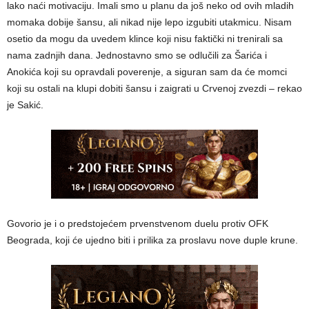
lako naći motivaciju. Imali smo u planu da još neko od ovih mladih
momaka dobije šansu, ali nikad nije lepo izgubiti utakmicu. Nisam
osetio da mogu da uvedem klince koji nisu faktički ni trenirali sa
nama zadnjih dana. Jednostavno smo se odlučili za Šarića i
Anokića koji su opravdali poverenje, a siguran sam da će momci
koji su ostali na klupi dobiti šansu i zaigrati u Crvenoj zvezdi – rekao
je Sakić.
Govorio je i o predstojećem prvenstvenom duelu protiv OFK
Beograda, koji će ujedno biti i prilika za proslavu nove duple krune.