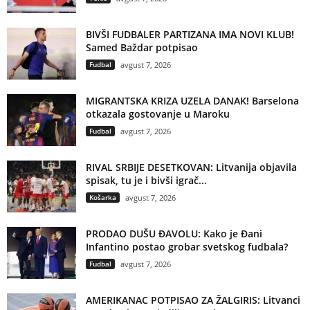
BIVŠI FUDBALER PARTIZANA IMA NOVI KLUB!
Samed Baždar potpisao
Fudbal
avgust 7, 2026
MIGRANTSKA KRIZA UZELA DANAK! Barselona
otkazala gostovanje u Maroku
Fudbal
avgust 7, 2026
RIVAL SRBIJE DESETKOVAN: Litvanija objavila
spisak, tu je i bivši igrač...
Košarka
avgust 7, 2026
PRODAO DUŠU ĐAVOLU: Kako je Đani
Infantino postao grobar svetskog fudbala?
Fudbal
avgust 7, 2026
AMERIKANAC POTPISAO ZA ŽALGIRIS: Litvanci