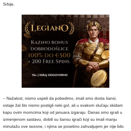
Srbije.
– Nažalost, nismo uspeli da pobedimo, imali smo dosta šansi,
ostaje žal što nismo postigli neki gol, ali u svakom slučaju skidam
kapu ovim momcima koji od januara izgaraju. Danas smo igrali u
izmenjenom sastavu, dobili su šansu igrači koji su imali manju
minutažu ove sezone, i njima se posebno zahvaljujem jer nije bilo