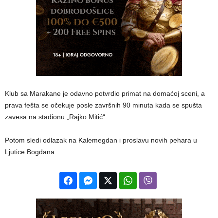
Klub sa Marakane je odavno potvrdio primat na domaćoj sceni, a
prava fešta se očekuje posle završnih 90 minuta kada se spušta
zavesa na stadionu „Rajko Mitić“.
Potom sledi odlazak na Kalemegdan i proslavu novih pehara u
Ljutice Bogdana.