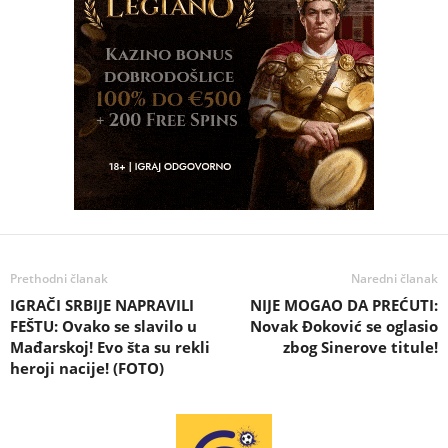
Prethodni članak
Naredni članak
IGRAČI SRBIJE NAPRAVILI
NIJE MOGAO DA PREĆUTI:
FEŠTU: Ovako se slavilo u
Novak Đoković se oglasio
Mađarskoj! Evo šta su rekli
zbog Sinerove titule!
heroji nacije! (FOTO)