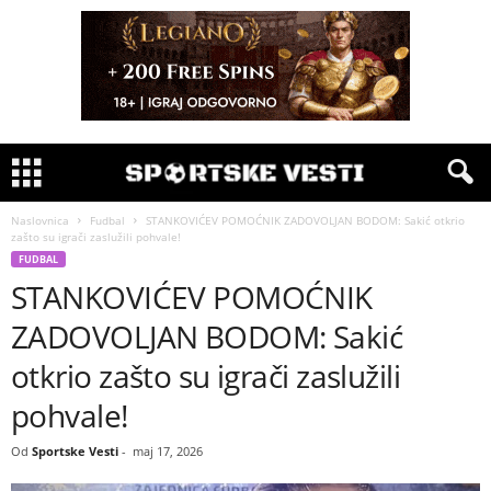
Naslovnica
Fudbal
STANKOVIĆEV POMOĆNIK ZADOVOLJAN BODOM: Sakić otkrio
zašto su igrači zaslužili pohvale!
FUDBAL
STANKOVIĆEV POMOĆNIK
ZADOVOLJAN BODOM: Sakić
otkrio zašto su igrači zaslužili
pohvale!
Od
Sportske Vesti
-
maj 17, 2026