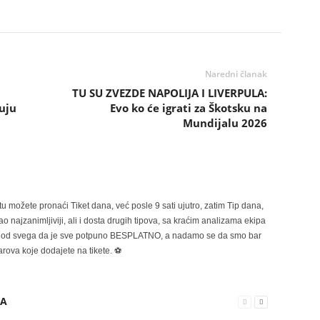
Naredni članak
TU SU ZVEZDE NAPOLIJA I LIVERPULA:
uju
Evo ko će igrati za Škotsku na
Mundijalu 2026
možete pronaći Tiket dana, već posle 9 sati ujutro, zatim Tip dana,
 najzanimljiviji, ali i dosta drugih tipova, sa kraćim analizama ekipa
ije od svega da je sve potpuno BESPLATNO, a nadamo se da smo bar
rova koje dodajete na tikete. ⚽
RA