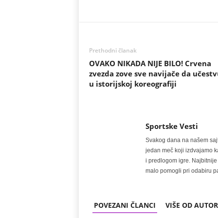
Prethodni članak
OVAKO NIKADA NIJE BILO! Crvena
zvezda zove sve navijače da učestv
u istorijskoj koreografiji
Sportske Vesti
Svakog dana na našem sajtu 
jedan meč koji izdvajamo kao
i predlogom igre. Najbitn
malo pomogli pri odabiru pa
POVEZANI ČLANCI
VIŠE OD AUTO