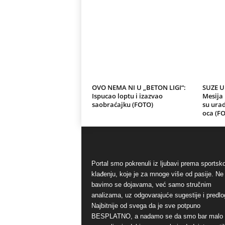
OVO NEMA NI U „BETON LIGI“:
SUZE U
Ispucao loptu i izazvao
Mesija 
saobraćajku (FOTO)
su urad
oca (F
Portal smo pokrenuli iz ljubavi prema sports
klađenju, koje je za mnoge više od pasije. Ne
bavimo se dojavama, već samo stručnim
analizama, uz odgovarajuće sugestije i predlo
Najbitnije od svega da je sve potpuno
BESPLATNO, a nadamo se da smo bar malo