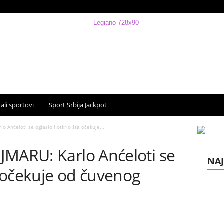
ali sportovi
Sport Srbija Jackpot
 Anćeloti se oglasio i otkrio šta očekuje...
JMARU: Karlo Anćeloti se
NAJ
ta očekuje od čuvenog