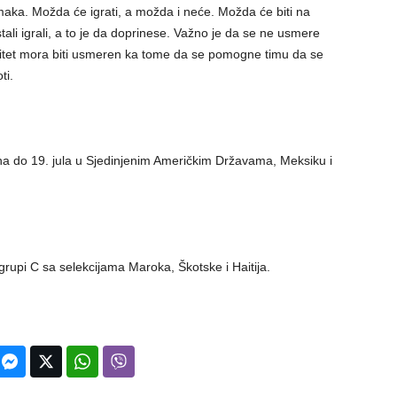
aka. Možda će igrati, a možda i neće. Možda će biti na
tali igrali, a to je da doprinese. Važno je da se ne usmere
litet mora biti usmeren ka tome da se pomogne timu da se
ti.
na do 19. jula u Sjedinjenim Američkim Državama, Meksiku i
grupi C sa selekcijama Maroka, Škotske i Haitija.