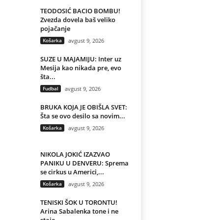
TEODOSIĆ BACIO BOMBU!
Zvezda dovela baš veliko
pojačanje
Košarka
avgust 9, 2026
SUZE U MAJAMIJU: Inter uz
Mesija kao nikada pre, evo
šta...
Fudbal
avgust 9, 2026
BRUKA KOJA JE OBIŠLA SVET:
Šta se ovo desilo sa novim...
Košarka
avgust 9, 2026
NIKOLA JOKIĆ IZAZVAO
PANIKU U DENVERU: Sprema
se cirkus u Americi,...
Košarka
avgust 9, 2026
TENISKI ŠOK U TORONTU!
Arina Sabalenka tone i ne