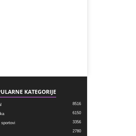
ULARNE KATEGORIJE
8516
l
6150
ka
3356
 sportovi
2780