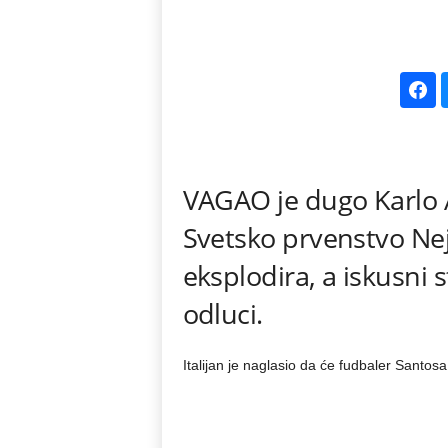
k
e
V
e
VAGAO je dugo Karlo A
s
Svetsko prvenstvo Nej
t
eksplodira, a iskusni 
i
odluci.
Italijan je naglasio da će fudbaler Santosa 