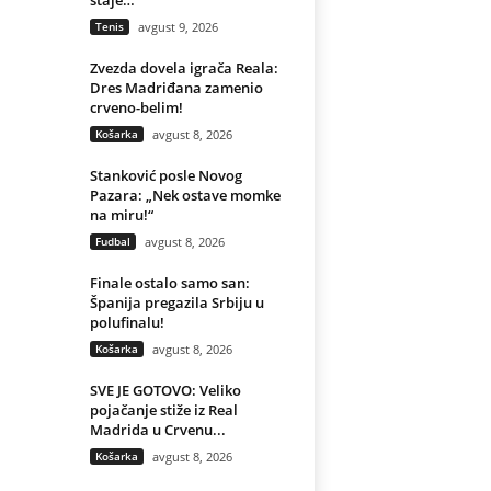
staje…
Tenis
avgust 9, 2026
Zvezda dovela igrača Reala:
Dres Madriđana zamenio
crveno-belim!
Košarka
avgust 8, 2026
Stanković posle Novog
Pazara: „Nek ostave momke
na miru!“
Fudbal
avgust 8, 2026
Finale ostalo samo san:
Španija pregazila Srbiju u
polufinalu!
Košarka
avgust 8, 2026
SVE JE GOTOVO: Veliko
pojačanje stiže iz Real
Madrida u Crvenu...
Košarka
avgust 8, 2026