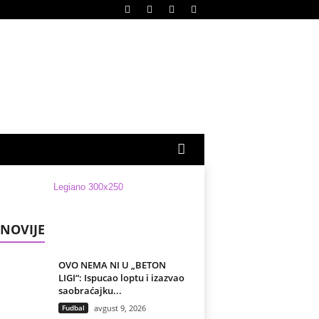
NOVIJE
OVO NEMA NI U „BETON
LIGI“: Ispucao loptu i izazvao
saobraćajku...
Fudbal
avgust 9, 2026