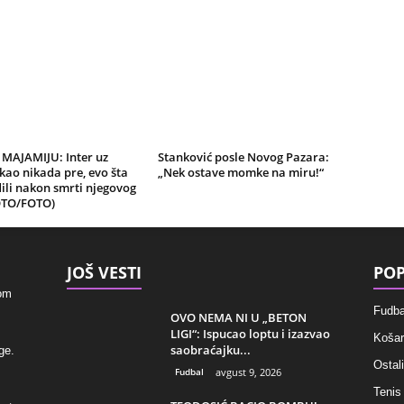
 MAJAMIJU: Inter uz
Stanković posle Novog Pazara:
kao nikada pre, evo šta
„Nek ostave momke na miru!“
ili nakon smrti njegovog
OTO/FOTO)
JOŠ VESTI
POP
kom
Fudba
OVO NEMA NI U „BETON
LIGI“: Ispucao loptu i izazvao
Košar
saobraćajku...
ge.
Ostali
Fudbal
avgust 9, 2026
Tenis