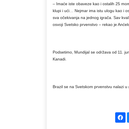
– Imaće iste obaveze kao i ostalih 25 mom
klupi i ući… Nejmar ima istu ulogu kao i os
sva očekivanja na jednog igrača. Sav kva
osvoji Svetsko prvenstvo – rekao je Anćelo
Podsetimo, Mundijal se održava od 11. ju
Kanadi.
Brazil se na Svetskom prvenstvu nalazi u 