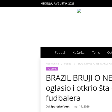
NEDELJA, AVGUST 9, 2026
S
Fudbal
Košarka
Tenis
Ost
p
Naslovnica
Fudbal
BRAZIL BRUJI O NEJMARU: Karlo
FUDBAL
BRAZIL BRUJI O NE
o
oglasio i otkrio š
r
fudbalera
t
Od
Sportske Vesti
-
maj 19, 2026
s