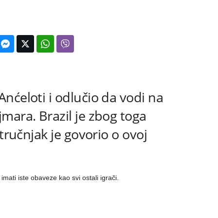
nćeloti i odlučio da vodi na
mara. Brazil je zbog toga
stručnjak je govorio o ovoj
imati iste obaveze kao svi ostali igrači.