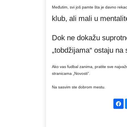
Međutim, svi još pamte šta je davno reka
klub, ali mali u mentalit
Dok ne dokažu suprotno,
„tobdžijama“ ostaju na 
Ako vas fudbal zanima, pratite sve najvažni
stranicama „Novosti“.
Na sasvim ste dobrom mestu.