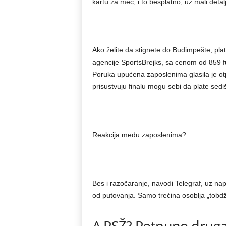
kartu za meč, i to besplatno, uz mali detalj
Ako želite da stignete do Budimpešte, plat
agencije SportsBrejks, sa cenom od 859 f
Poruka upućena zaposlenima glasila je otp
prisustvuju finalu mogu sebi da plate sedi
Reakcija među zaposlenima?
Bes i razočaranje, navodi Telegraf, uz n
od putovanja. Samo trećina osoblja „tobdži
A PSŽ? Potpuno drugač