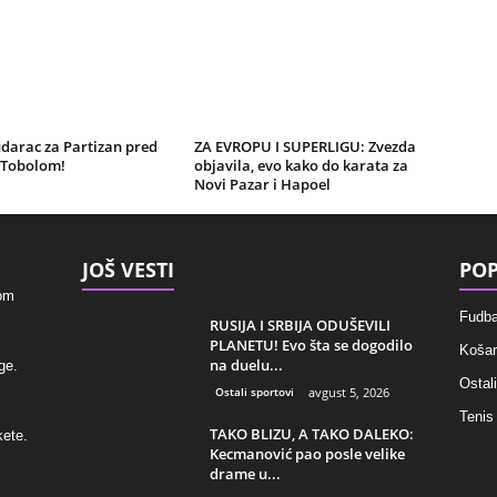
darac za Partizan pred
ZA EVROPU I SUPERLIGU: Zvezda
 Tobolom!
objavila, evo kako do karata za
Novi Pazar i Hapoel
JOŠ VESTI
POP
kom
Fudba
RUSIJA I SRBIJA ODUŠEVILI
PLANETU! Evo šta se dogodilo
Košar
na duelu...
ge.
Ostali
Ostali sportovi
avgust 5, 2026
Tenis
TAKO BLIZU, A TAKO DALEKO:
kete.
Kecmanović pao posle velike
drame u...