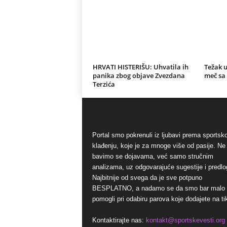
HRVATI HISTERIŠU: Uhvatila ih
Težak u
panika zbog objave Zvezdana
meč sa
Terzića
Portal smo pokrenuli iz ljubavi prema sports
klađenju, koje je za mnoge više od pasije. Ne
bavimo se dojavama, već samo stručnim
analizama, uz odgovarajuće sugestije i predlo
Najbitnije od svega da je sve potpuno
BESPLATNO, a nadamo se da smo bar malo
pomogli pri odabiru parova koje dodajete na ti
Kontaktirajte nas:
kontakt@sportskevesti.org