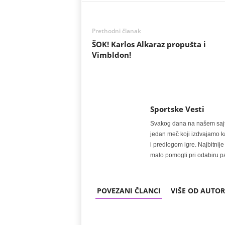
Prethodni članak
ŠOK! Karlos Alkaraz propušta i
Vimbldon!
Sportske Vesti
Svakog dana na našem sajtu 
jedan meč koji izdvajamo kao
i predlogom igre. Najbitn
malo pomogli pri odabiru pa
POVEZANI ČLANCI
VIŠE OD AUTO