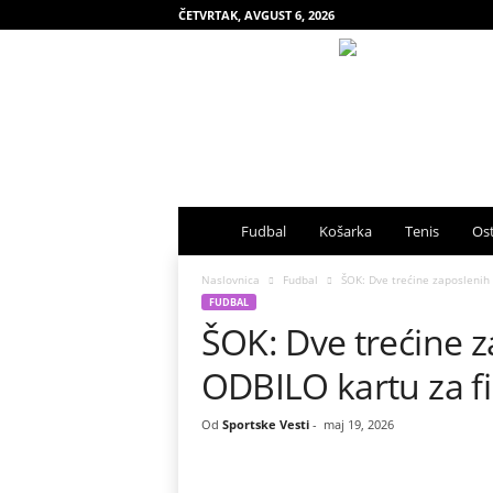
ČETVRTAK, AVGUST 6, 2026
S
Fudbal
Košarka
Tenis
Ost
p
Naslovnica
Fudbal
ŠOK: Dve trećine zaposlenih
FUDBAL
ŠOK: Dve trećine 
o
ODBILO kartu za f
r
t
Od
Sportske Vesti
-
maj 19, 2026
s