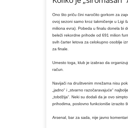
Ono što priču čini naročito gorkom za zap
ovoj sezoni samo kroz takmičenje u Ligi š
miliona evra). Pobeda u finalu donela bi d
beleži rekordne prihode od 691 milion fun
svih čarter letova za celokupno osoblje iz
za finale.
Umesto toga, klub je izabrao da organizu
račun.
Navijači na društvenim mrežama nisu poka
„jadno“ i „stvarno razočaravajuće“ najbol
„tobdžija“. Neki su dodali da je ovo simp
prihodima, poslovno funkcioniše izrazito št
Arsenal, bar za sada, nije javno komentar