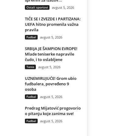
spremni za izazov...
Ostali sportovi
avgust 5, 2026
TIČE SE I ZVEZDE I PARTIZANA:
UEFA hitno promenila važna
pravila
Fudbal
avgust 5, 2026
SRBIJA JE ŠAMPION EVROPE!
Mlade teniserke napravile
čudo, i to oslabljene
Tenis
avgust 5, 2026
UZNEMIRUJUĆE! Grom ubio
fudbalera, povređeno 9
osoba
Fudbal
avgust 5, 2026
Predrag Mijatović progovorio
o pitanju koje zanima sve!
Fudbal
avgust 5, 2026