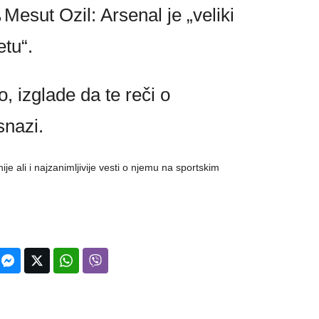
Mesut Ozil: Arsenal je „veliki
o
etu“.
 izglade da te reči o
snazi.
je ali i najzanimljivije vesti o njemu na sportskim