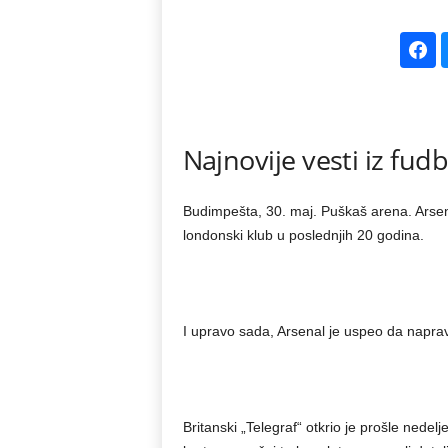
k
e
V
Najnovije vesti iz fudb
e
s
Budimpešta, 30. maj. Puškaš arena. Arsen
londonski klub u poslednjih 20 godina.
t
i
I upravo sada, Arsenal je uspeo da napra
Britanski „Telegraf“ otkrio je prošle nede