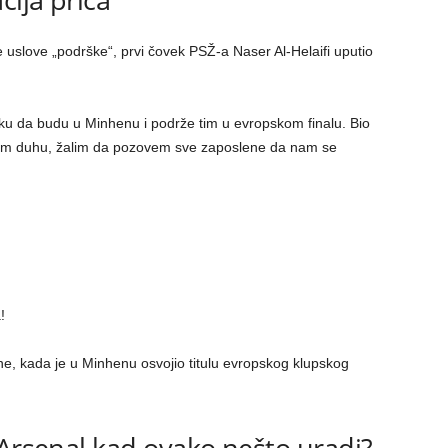
e uslove „podrške“, prvi čovek PSŽ-a Naser Al-Helaifi uputio
liku da budu u Minhenu i podrže tim u evropskom finalu. Bio
stom duhu, žalim da pozovem sve zaposlene da nam se
a!
one, kada je u Minhenu osvojio titulu evropskog klupskog
 Arsenal kad ovako nešto uradi?