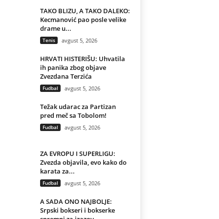
TAKO BLIZU, A TAKO DALEKO:
Kecmanović pao posle velike
drame u...
Tenis
avgust 5, 2026
HRVATI HISTERIŠU: Uhvatila
ih panika zbog objave
Zvezdana Terzića
Fudbal
avgust 5, 2026
Težak udarac za Partizan
pred meč sa Tobolom!
Fudbal
avgust 5, 2026
ZA EVROPU I SUPERLIGU:
Zvezda objavila, evo kako do
karata za...
Fudbal
avgust 5, 2026
A SADA ONO NAJBOLJE:
Srpski bokseri i bokserke