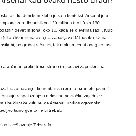
oslene u londonskom klubu je sam kontekst. Arsenal je u
ampiona zaradio približno 120 miliona funti (oko 130
odatnih devet miliona (oko 10, kada se o evrima radi). Klub
ti (oko 750 miliona evra), a zapošljava 871 osobu. Cena
nosila bi, po gruboj računici, tek mali procenat onog bonusa
je aranžman preko treće strane i ispostavi zaposlenima
zali razumevanje: komentari sa rečima „sramote jedne!“,
je opisuju raspoloženje u delovima navijačke zajednice
tom šire klupske kulture, da Arsenal, uprkos ogromnim
edljivo tamo gde to ne bi trebalo.
isao izveštavanje Telegrafa.