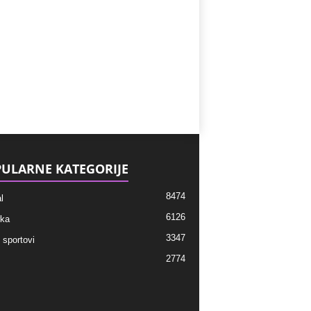
ULARNE KATEGORIJE
8474
l
6126
ka
3347
 sportovi
2774