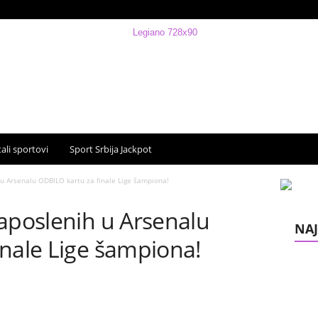
ali sportovi
Sport Srbija Jackpot
 u Arsenalu ODBILO kartu za finale Lige šampiona!
zaposlenih u Arsenalu
NAJ
inale Lige šampiona!