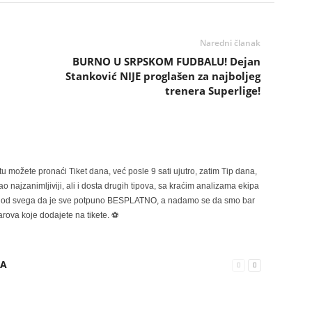
Naredni članak
BURNO U SRPSKOM FUDBALU! Dejan
Stanković NIJE proglašen za najboljeg
trenera Superlige!
možete pronaći Tiket dana, već posle 9 sati ujutro, zatim Tip dana,
 najzanimljiviji, ali i dosta drugih tipova, sa kraćim analizama ekipa
ije od svega da je sve potpuno BESPLATNO, a nadamo se da smo bar
rova koje dodajete na tikete. ⚽
RA