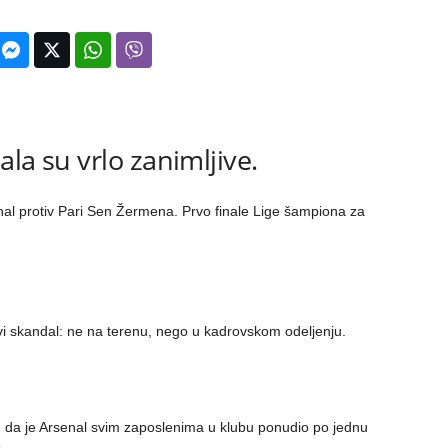
ala su vrlo zanimljive.
al protiv Pari Sen Žermena. Prvo finale Lige šampiona za
vi skandal: ne na terenu, nego u kadrovskom odeljenju.
lje da je Arsenal svim zaposlenima u klubu ponudio po jednu