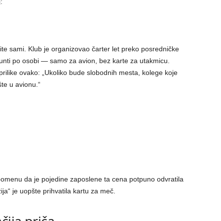
:
ite sami. Klub je organizovao čarter let preko posredničke
unti po osobi — samo za avion, bez karte za utakmicu.
rilike ovako: „Ukoliko bude slobodnih mesta, kolege koje
šte u avionu.“
apomenu da je pojedine zaposlene ta cena potpuno odvratila
ja“ je uopšte prihvatila kartu za meč.
ija priča