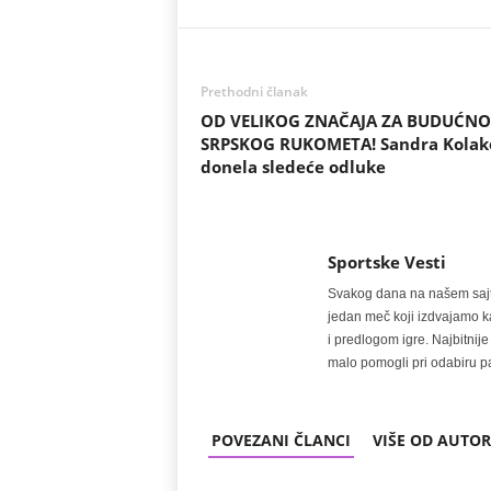
Prethodni članak
OD VELIKOG ZNAČAJA ZA BUDUĆNO
SRPSKOG RUKOMETA! Sandra Kolak
donela sledeće odluke
Sportske Vesti
Svakog dana na našem sajtu 
jedan meč koji izdvajamo kao
i predlogom igre. Najbitn
malo pomogli pri odabiru pa
POVEZANI ČLANCI
VIŠE OD AUTO