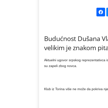
k
e
V
Budućnost Dušana Vl
e
velikim je znakom pita
s
t
Aktuelni ugovor srpskog reprezentativca 
su zapeli zbog novca.
i
Klub iz Torina više ne može da pokriva nje