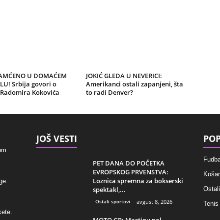
AMĆENO U DOMAĆEM
JOKIĆ GLEDA U NEVERICI:
U! Srbija govori o
Amerikanci ostali zapanjeni, šta
 Radomira Kokovića
to radi Denver?
JOŠ VESTI
POP
kom
Fudba
PET DANA DO POČETKA
EVROPSKOG PRVENSTVA:
Košar
Loznica spremna za bokserski
ge.
spektakl,...
Ostali
Ostali sportovi
avgust 8, 2026
Tenis
kete.