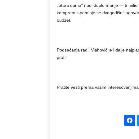
„Stara dama“ nudi duplo manje — 6 miliona
kompromis pominje se dvogodišnji ugovor ko
budžet.
Podsećanja radi, Vlahović je i dalje najpla
prati.
Pratite vesti prema vašim interesovanjima