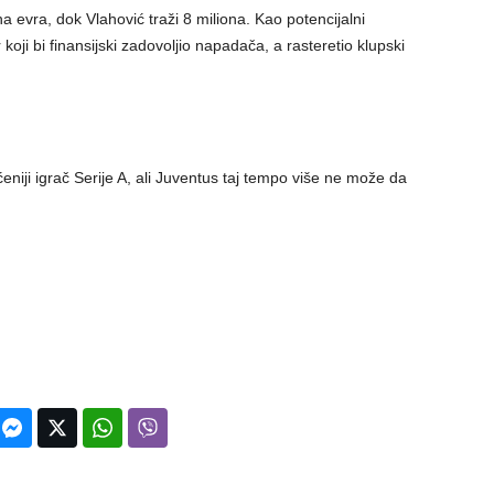
 evra, dok Vlahović traži 8 miliona. Kao potencijalni
ji bi finansijski zadovoljio napadača, a rasteretio klupski
ćeniji igrač Serije A, ali Juventus taj tempo više ne može da