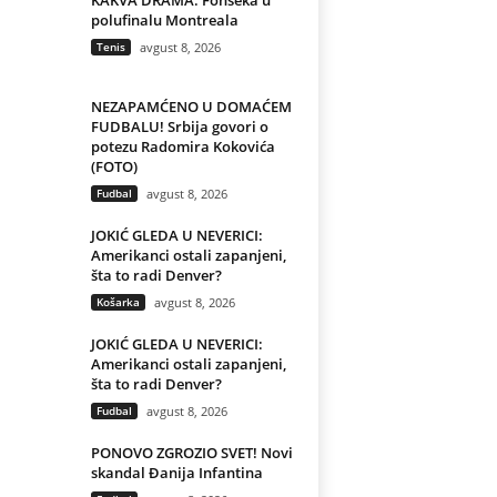
KAKVA DRAMA: Fonseka u
polufinalu Montreala
Tenis
avgust 8, 2026
NEZAPAMĆENO U DOMAĆEM
FUDBALU! Srbija govori o
potezu Radomira Kokovića
(FOTO)
Fudbal
avgust 8, 2026
JOKIĆ GLEDA U NEVERICI:
Amerikanci ostali zapanjeni,
šta to radi Denver?
Košarka
avgust 8, 2026
JOKIĆ GLEDA U NEVERICI:
Amerikanci ostali zapanjeni,
šta to radi Denver?
Fudbal
avgust 8, 2026
PONOVO ZGROZIO SVET! Novi
skandal Đanija Infantina