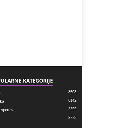
ULARNE KATEGORIJE
8508
l
6142
ka
3355
 sportovi
2778