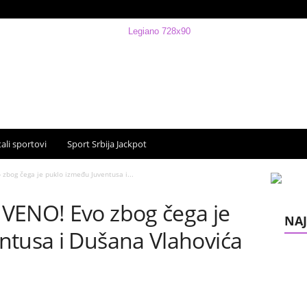
ali sportovi
Sport Srbija Jackpot
zbog čega je puklo između Juventusa i...
VENO! Evo zbog čega je
NAJ
ntusa i Dušana Vlahovića