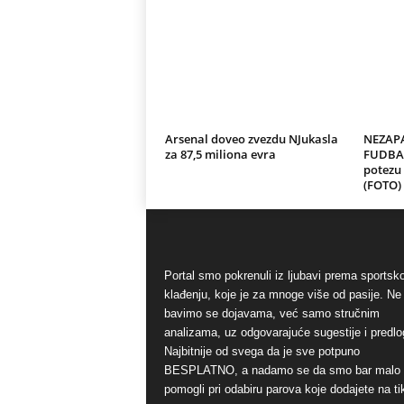
Arsenal doveo zvezdu NJukasla
NEZAP
za 87,5 miliona evra
FUDBAL
potezu
(FOTO)
Portal smo pokrenuli iz ljubavi prema sports
klađenju, koje je za mnoge više od pasije. Ne
bavimo se dojavama, već samo stručnim
analizama, uz odgovarajuće sugestije i predlo
Najbitnije od svega da je sve potpuno
BESPLATNO, a nadamo se da smo bar malo
pomogli pri odabiru parova koje dodajete na ti