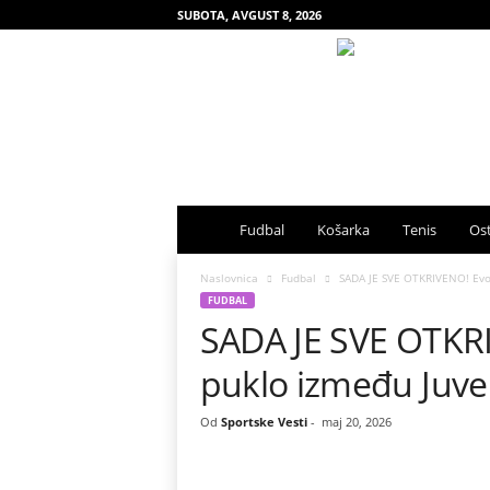
SUBOTA, AVGUST 8, 2026
S
Fudbal
Košarka
Tenis
Ost
p
Naslovnica
Fudbal
SADA JE SVE OTKRIVENO! Evo 
FUDBAL
SADA JE SVE OTKRI
o
puklo između Juve
r
t
Od
Sportske Vesti
-
maj 20, 2026
s