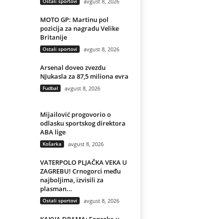
Ostali sportovi
avgust 8, 2026
MOTO GP: Martinu pol
pozicija za nagradu Velike
Britanije
Ostali sportovi
avgust 8, 2026
Arsenal doveo zvezdu
NJukasla za 87,5 miliona evra
Fudbal
avgust 8, 2026
Mijailović progovorio o
odlasku sportskog direktora
ABA lige
Košarka
avgust 8, 2026
VATERPOLO PLJAČKA VEKA U
ZAGREBU! Crnogorci među
najboljima, izvisili za
plasman...
Ostali sportovi
avgust 8, 2026