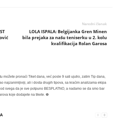
Naredni članak
ST
LOLA ISPALA: Belgijanka Gren Minen
ović
bila prejaka za našu teniserku u 2. kolu
kvalifikacija Rolan Garosa
možete pronaći Tiket dana, već posle 9 sati ujutro, zatim Tip dana,
 najzanimljiviji, ali i dosta drugih tipova, sa kraćim analizama ekipa
ije od svega da je sve potpuno BESPLATNO, a nadamo se da smo bar
rova koje dodajete na tikete. ⚽
RA