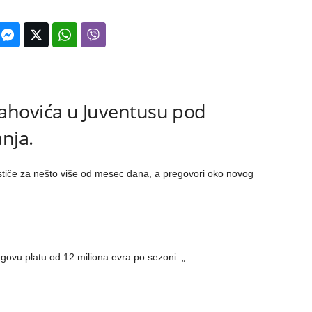
ahovića u Juventusu pod
nja.
ističe za nešto više od mesec dana, a pregovori oko novog
govu platu od 12 miliona evra po sezoni. „