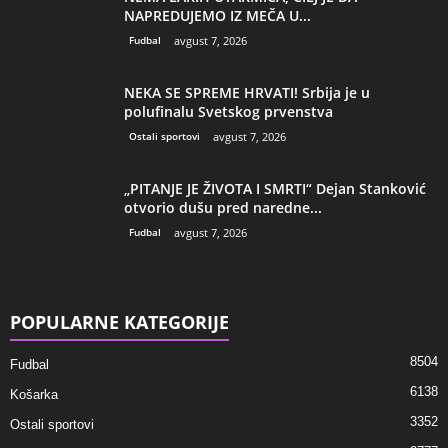
NAPREDUJEMO IZ MEČA U...
Fudbal
avgust 7, 2026
NEKA SE SPREME HRVATI! Srbija je u
polufinalu Svetskog prvenstva
Ostali sportovi
avgust 7, 2026
„PITANJE JE ŽIVOTA I SMRTI“ Dejan Stanković
otvorio dušu pred naredne...
Fudbal
avgust 7, 2026
POPULARNE KATEGORIJE
8504
Fudbal
6138
Košarka
3352
Ostali sportovi