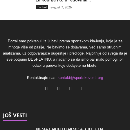
Fudbal
avgust 7, 2026
Portal smo pokrenuli iz ljubavi prema sportskom klađenju, koje je za
mnoge više od pasije. Ne bavimo se dojavama, već samo stručnim
analizama, uz odgovarajuće sugestije i predloge. Najbitnije od svega da je
sve potpuno BESPLATNO, a nadamo se da smo bar malo pomogli pri
odabiru parova koje dodajete na tikete.
Kontaktirajte nas:
kontakt@sportskevesti.org
JOŠ VESTI
NEMA LAKIH UTAKMICA, CILJ JE DA