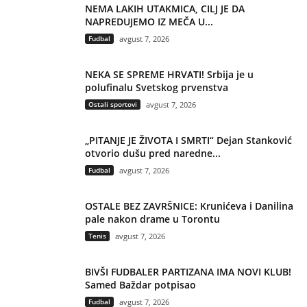
NEMA LAKIH UTAKMICA, CILJ JE DA
NAPREDUJEMO IZ MEČA U...
Fudbal
avgust 7, 2026
NEKA SE SPREME HRVATI! Srbija je u
polufinalu Svetskog prvenstva
Ostali sportovi
avgust 7, 2026
„PITANJE JE ŽIVOTA I SMRTI“ Dejan Stanković
otvorio dušu pred naredne...
Fudbal
avgust 7, 2026
OSTALE BEZ ZAVRŠNICE: Krunićeva i Danilina
pale nakon drame u Torontu
Tenis
avgust 7, 2026
BIVŠI FUDBALER PARTIZANA IMA NOVI KLUB!
Samed Baždar potpisao
Fudbal
avgust 7, 2026