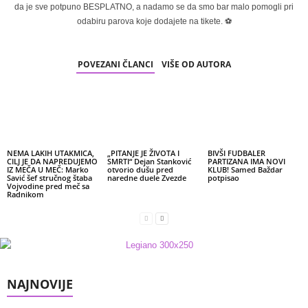
da je sve potpuno BESPLATNO, a nadamo se da smo bar malo pomogli pri
odabiru parova koje dodajete na tikete. ⚽
POVEZANI ČLANCI
VIŠE OD AUTORA
NEMA LAKIH UTAKMICA,
„PITANJE JE ŽIVOTA I
BIVŠI FUDBALER
CILJ JE DA NAPREDUJEMO
SMRTI“ Dejan Stanković
PARTIZANA IMA NOVI
IZ MEČA U MEČ: Marko
otvorio dušu pred
KLUB! Samed Baždar
Savić šef stručnog štaba
naredne duele Zvezde
potpisao
Vojvodine pred meč sa
Radnikom
NAJNOVIJE