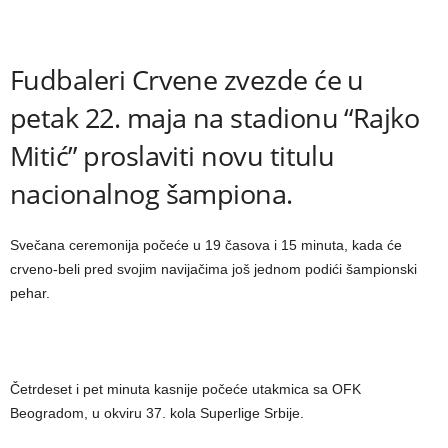
Fudbaleri Crvene zvezde će u
petak 22. maja na stadionu “Rajko
Mitić” proslaviti novu titulu
nacionalnog šampiona.
Svečana ceremonija počeće u 19 časova i 15 minuta, kada će
crveno-beli pred svojim navijačima još jednom podići šampionski
pehar.
Četrdeset i pet minuta kasnije počeće utakmica sa OFK
Beogradom, u okviru 37. kola Superlige Srbije.