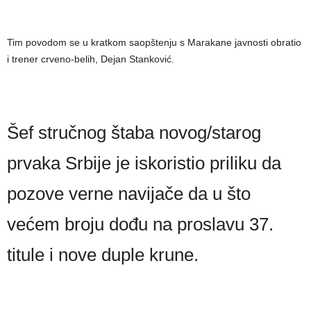
Tim povodom se u kratkom saopštenju s Marakane javnosti obratio
i trener crveno-belih, Dejan Stanković.
Šef stručnog štaba novog/starog
prvaka Srbije je iskoristio priliku da
pozove verne navijače da u što
većem broju dođu na proslavu 37.
titule i nove duple krune.