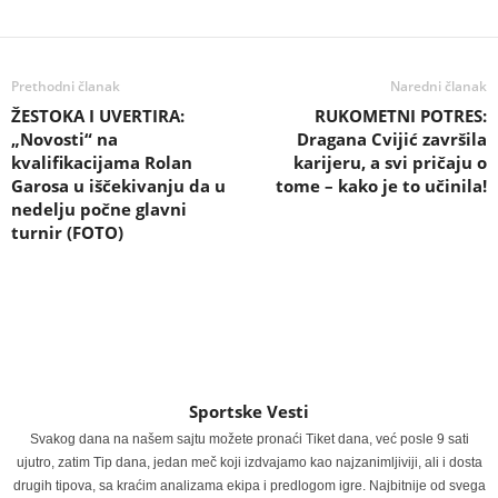
Prethodni članak
Naredni članak
ŽESTOKA I UVERTIRA:
RUKOMETNI POTRES:
„Novosti“ na
Dragana Cvijić završila
kvalifikacijama Rolan
karijeru, a svi pričaju o
Garosa u iščekivanju da u
tome – kako je to učinila!
nedelju počne glavni
turnir (FOTO)
Sportske Vesti
Svakog dana na našem sajtu možete pronaći Tiket dana, već posle 9 sati
ujutro, zatim Tip dana, jedan meč koji izdvajamo kao najzanimljiviji, ali i dosta
drugih tipova, sa kraćim analizama ekipa i predlogom igre. Najbitnije od svega