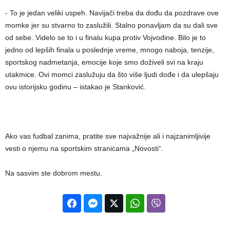
‍- To je jedan veliki uspeh. Navijači treba da dođu da pozdrave ove
momke jer su stvarno to zaslužili. Stalno ponavljam da su dali sve
od sebe. Videlo se to i u finalu kupa protiv Vojvodine. Bilo je to
jedno od lepših finala u poslednje vreme, mnogo naboja, tenzije,
sportskog nadmetanja, emocije koje smo doživeli svi na kraju
utakmice. Ovi momci zaslužuju da što više ljudi dođe i da ulepšaju
ovu istorijsku godinu – istakao je Stanković.
Ako vas fudbal zanima, pratite sve najvažnije ali i najzanimljivije
vesti o njemu na sportskim stranicama „Novosti“.
Na sasvim ste dobrom mestu.