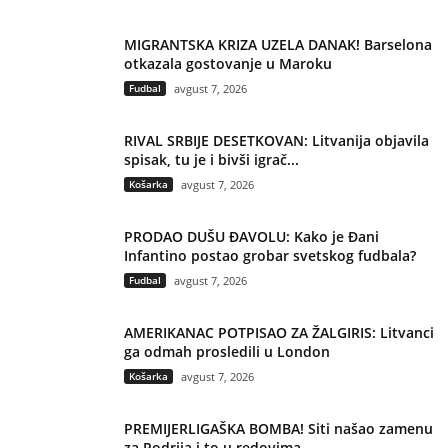
MIGRANTSKA KRIZA UZELA DANAK! Barselona
otkazala gostovanje u Maroku
Fudbal
avgust 7, 2026
RIVAL SRBIJE DESETKOVAN: Litvanija objavila
spisak, tu je i bivši igrač...
Košarka
avgust 7, 2026
PRODAO DUŠU ĐAVOLU: Kako je Đani
Infantino postao grobar svetskog fudbala?
Fudbal
avgust 7, 2026
AMERIKANAC POTPISAO ZA ŽALGIRIS: Litvanci
ga odmah prosledili u London
Košarka
avgust 7, 2026
PREMIJERLIGAŠKA BOMBA! Siti našao zamenu
za Rodrija i to u redovima...