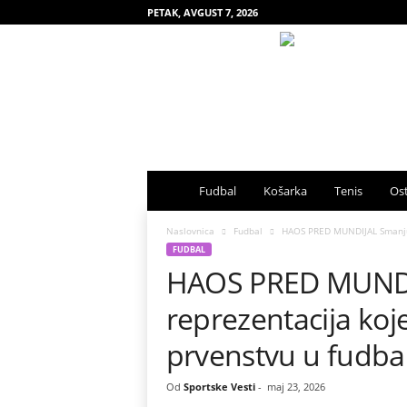
PETAK, AVGUST 7, 2026
S
Fudbal
Košarka
Tenis
Ost
p
Naslovnica
Fudbal
HAOS PRED MUNDIJAL Smanjuje
FUDBAL
HAOS PRED MUNDIJ
o
reprezentacija ko
r
prvenstvu u fudba
t
Od
Sportske Vesti
-
maj 23, 2026
s