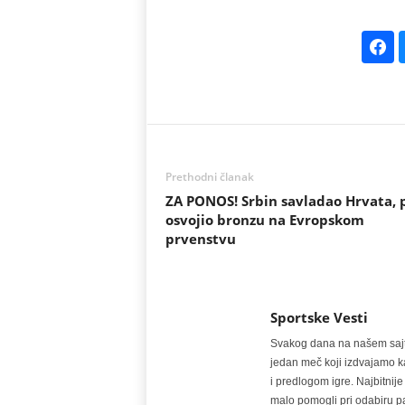
Prethodni članak
ZA PONOS! Srbin savladao Hrvata, 
osvojio bronzu na Evropskom
prvenstvu
Sportske Vesti
Svakog dana na našem sajtu 
jedan meč koji izdvajamo kao
i predlogom igre. Najbitn
malo pomogli pri odabiru pa