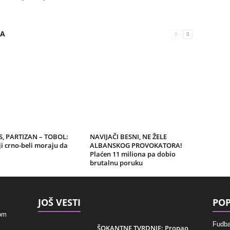
RA
, PARTIZAN – TOBOL:
NAVIJAČI BESNI, NE ŽELE
i crno-beli moraju da
ALBANSKOG PROVOKATORA!
Plaćen 11 miliona pa dobio
brutalnu poruku
JOŠ VESTI
POP
kom
Fudba
ŠOKANTNE TVRDNJE: Propao