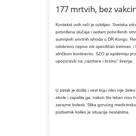
177 mrtvih, bez vakcin
Kontekst ovih reči je ozbiljan. Svetska zd
potvrđena slučaja i sedam potvrđenih smrt
sumnjivih smrtnih ishoda u DR Kongu. Reč 
odobreno cepivo niti specifičan tretman, i
afričkom kontinentu. SZO je epidemiju p
upozoravši na „razmere i brzinu“ širenja.
U petak je došla i vest koju niko nije žel
ebole i zapalila ga, nakon što lekari nisu 
zarazne bolesti. Slika gorućeg medicinsko
podsetnik koliko je situacija nestabilna.