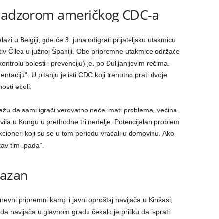
 nadzorom američkog CDC-a
zi u Belgiji, gde će 3. juna odigrati prijateljsku utakmicu
otiv Čilea u južnoj Španiji. Obe pripremne utakmice održaće
ntrolu bolesti i prevenciju) je, po Đulijanijevim rečima,
ntaciju“. U pitanju je isti CDC koji trenutno prati dvoje
osti eboli.
ažu da sami igrači verovatno neće imati problema, većina
vila u Kongu u prethodne tri nedelje. Potencijalan problem
nkcioneri koji su se u tom periodu vraćali u domovinu. Ako
tav tim „pada“.
kazan
evni pripremni kamp i javni oproštaj navijača u Kinšasi,
jada navijača u glavnom gradu čekalo je priliku da isprati