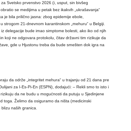
e za Svetsko prvenstvo 2026 (i, usput, sin bivšeg
) obratio se medijima u petak bez ikakvih „ukrašavanja“
je bila prilično jasna: zbog epidemije ebole,
u strogom 21-dnevnom karantinskom „mehuru“ u Belgiji.
 iz delegacije bude imao simptome bolesti, ako iko od njih
 koji ne odgovara protokolu, čitav državni tim rizikuje da
žave, gde u Hjustonu treba da bude smešten dok igra na
aju da održe „integritet mehura“ u trajanju od 21 dana pre
lijani za I-Es-Pi-En (ESPN), dodajući: – Rekli smo to isto i
rizikuju da ne budu u mogućnosti da putuju u Sjedinjene
od toga. Želimo da osiguramo da ništa (medicinski
 blizu naših granica.