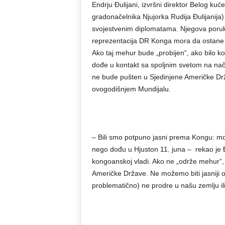
Endrju Đulijani, izvršni direktor Belog kuć
gradonačelnika Njujorka Rudija Đulijanija
svojestvenim diplomatama. Njegova poruka 
reprezentacija DR Konga mora da ostane 
Ako taj mehur bude „probijen“, ako bilo ko
dođe u kontakt sa spoljnim svetom na način
ne bude pušten u Sjedinjene Američke Dr
ovogodišnjem Mundijalu.
– Bili smo potpuno jasni prema Kongu: mor
nego dođu u Hjuston 11. juna – rekao je Đu
kongoanskoj vladi. Ako ne „održe mehur“, 
Američke Države. Ne možemo biti jasniji 
problematično) ne prodre u našu zemlju ili