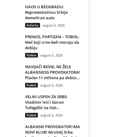
HAOS U BEOGRADU:
Reprezentativcu Srbije
demoliran auto
Košarka
avgust 6, 2026
PRENOS, PARTIZAN – TOBOL:
Meč koji crno-beli moraju da
dobiju
Fudbal
avgust 6, 2026
NAVIJAČI BESNI, NE ŽELE
ALBANSKOG PROVOKATORA!
Plaćen 11 miliona pa dobio...
Fudbal
avgust 6, 2026
VELIKI USPEH ZA SRBE:
Vladimir Ivić i Goran
Tufegdžić na listi...
Fudbal
avgust 6, 2026
ALBANSKI PROVOKATOR IMA
NOVI KLUB! Mrzitelj Srba