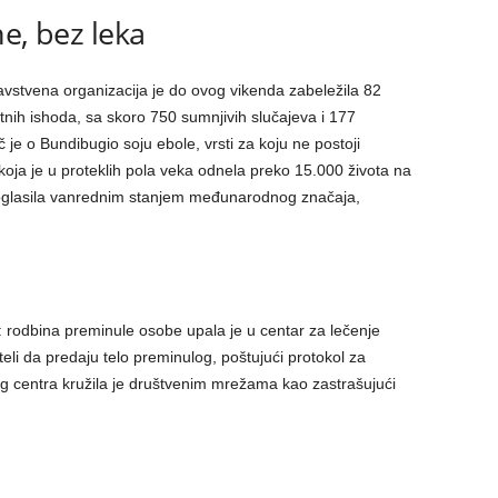
e, bez leka
ravstvena organizacija je do ovog vikenda zabeležila 82
nih ishoda, sa skoro 750 sumnjivih slučajeva i 177
je o Bundibugio soju ebole, vrsti za koju ne postoji
 koja je u proteklih pola veka odnela preko 15.000 života na
roglasila vanrednim stanjem međunarodnog značaja,
eo: rodbina preminule osobe upala je u centar za lečenje
hteli da predaju telo preminulog, poštujući protokol za
g centra kružila je društvenim mrežama kao zastrašujući