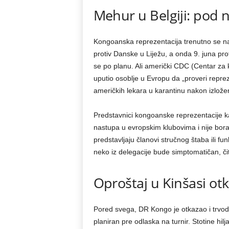
Mehur u Belgiji: pod
Kongoanska reprezentacija trenutno se nala
protiv Danske u Liježu, a onda 9. juna pr
se po planu. Ali američki CDC (Centar za ko
uputio osoblje u Evropu da „proveri repreze
američkih lekara u karantinu nakon izložen
Predstavnici kongoanske reprezentacije k
nastupa u evropskim klubovima i nije bora
predstavljaju članovi stručnog štaba ili fu
neko iz delegacije bude simptomatičan, či
Oproštaj u Kinšasi ot
Pored svega, DR Kongo je otkazao i trvodn
planiran pre odlaska na turnir. Stotine hil