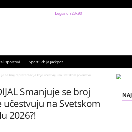
ali sportovi
Sport Srbija Jackpot
 se broj reprezentacija koje učestvuju na Svetskom prvenstvu...
AL Smanjuje se broj
NAJ
je učestvuju na Svetskom
lu 2026?!