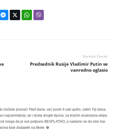
Naredni članak
pa
Predsednik Rusije Vladimir Putin se
vanredno oglasio
možete pronaći Tiket dana, već posle 9 sati ujutro, zatim Tip dana,
 najzanimljiviji, ali i dosta drugih tipova, sa kraćim analizama ekipa
ije od svega da je sve potpuno BESPLATNO, a nadamo se da smo bar
rova koje dodajete na tikete. ⚽