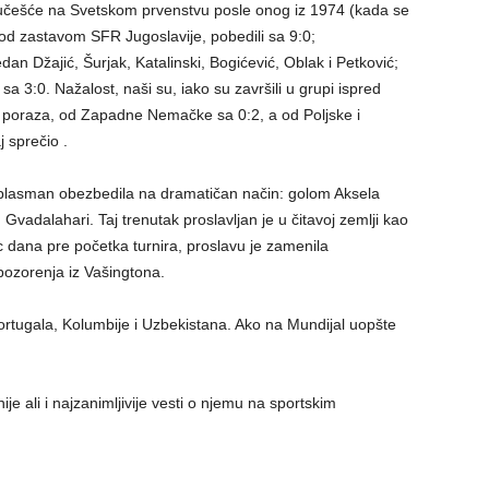
o učešće na Svetskom prvenstvu posle onog iz 1974 (kada se
 pod zastavom SFR Jugoslavije, pobedili sa 9:0;
dan Džajić, Šurjak, Katalinski, Bogićević, Oblak i Petković;
sa 3:0. Nažalost, naši su, iako su završili u grupi ispred
tri poraza, od Zapadne Nemačke sa 0:2, a od Poljske i
j sprečio .
plasman obezbedila na dramatičan način: golom Aksela
vadalahari. Taj trenutak proslavljan je u čitavoj zemlji kao
 dana pre početka turnira, proslavu je zamenila
upozorenja iz Vašingtona.
 Portugala, Kolumbije i Uzbekistana. Ako na Mundijal uopšte
je ali i najzanimljivije vesti o njemu na sportskim