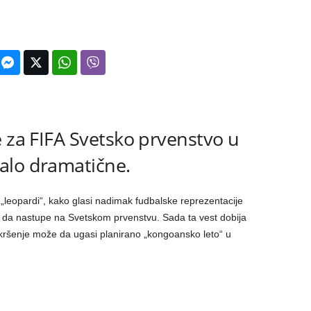
e za FIFA Svetsko prvenstvo u
alo dramatične.
 „leopardi“, kako glasi nadimak fudbalske reprezentacije
da nastupe na Svetskom prvenstvu. Sada ta vest dobija
e kršenje može da ugasi planirano „kongoansko leto“ u