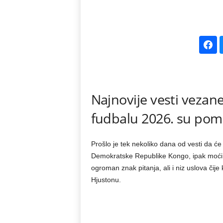
k
e
V
e
Najnovije vesti vezan
s
fudbalu 2026. su pom
t
Prošlo je tek nekoliko dana od vesti da će
i
Demokratske Republike Kongo, ipak moći 
ogroman znak pitanja, ali i niz uslova čij
Hjustonu.