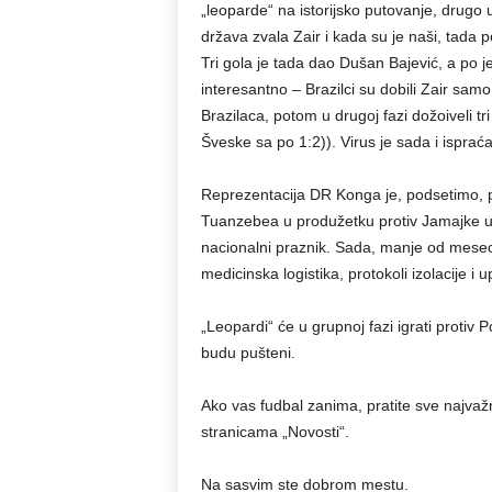
„leoparde“ na istorijsko putovanje, drug
država zvala Zair i kada su je naši, tada
Tri gola je tada dao Dušan Bajević, a po je
interesantno – Brazilci su dobili Zair samo 
Brazilaca, potom u drugoj fazi dožoiveli 
Šveske sa po 1:2)). Virus je sada i ispraća
Reprezentacija DR Konga je, podsetimo, 
Tuanzebea u produžetku protiv Jamajke u G
nacionalni praznik. Sada, manje od mesec
medicinska logistika, protokoli izolacije i 
„Leopardi“ će u grupnoj fazi igrati protiv
budu pušteni.
Ako vas fudbal zanima, pratite sve najvažni
stranicama „Novosti“.
Na sasvim ste dobrom mestu.