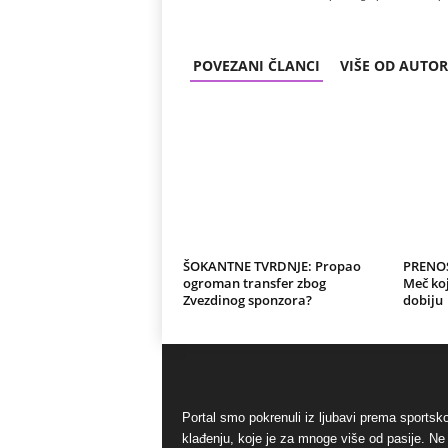
POVEZANI ČLANCI
VIŠE OD AUTO
ŠOKANTNE TVRDNJE: Propao
PRENOS
ogroman transfer zbog
Meč koj
Zvezdinog sponzora?
dobiju
Portal smo pokrenuli iz ljubavi prema sports
klađenju, koje je za mnoge više od pasije. Ne