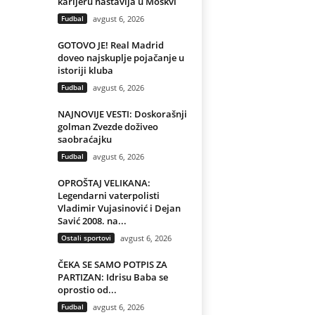
karijeru nastavlja u Moskvi
Fudbal
avgust 6, 2026
GOTOVO JE! Real Madrid
doveo najskuplje pojačanje u
istoriji kluba
Fudbal
avgust 6, 2026
NAJNOVIJE VESTI: Doskorašnji
golman Zvezde doživeo
saobraćajku
Fudbal
avgust 6, 2026
OPROŠTAJ VELIKANA:
Legendarni vaterpolisti
Vladimir Vujasinović i Dejan
Savić 2008. na...
Ostali sportovi
avgust 6, 2026
ČEKA SE SAMO POTPIS ZA
PARTIZAN: Idrisu Baba se
oprostio od...
Fudbal
avgust 6, 2026