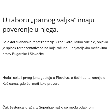
U taboru „parnog valjka“ imaju
poverenje u njega.
Selektor fudbalske reprezentacije Crne Gore, Mirko Vučinić, objavio
je spisak rerpezentativaca na koje računa u prijateljskim mečevima
protiv Bugarske i Slovačke.
Hrabri sokoli prvog juna gostuju u Plovdivu, a četiri dana kasnije u
Košicama, gde će imati jake provere.
Čak šestorica igrača iz Superlige našlo se među odabirom