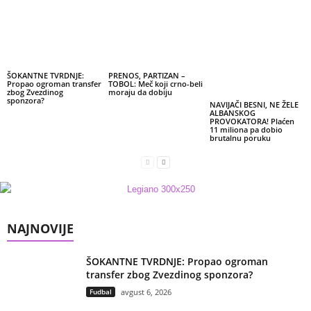
ŠOKANTNE TVRDNJE:
PRENOS, PARTIZAN –
Propao ogroman transfer
TOBOL: Meč koji crno-beli
zbog Zvezdinog
moraju da dobiju
sponzora?
NAVIJAČI BESNI, NE ŽELE
ALBANSKOG
PROVOKATORA! Plaćen
11 miliona pa dobio
brutalnu poruku
NAJNOVIJE
ŠOKANTNE TVRDNJE: Propao ogroman
transfer zbog Zvezdinog sponzora?
Fudbal
avgust 6, 2026