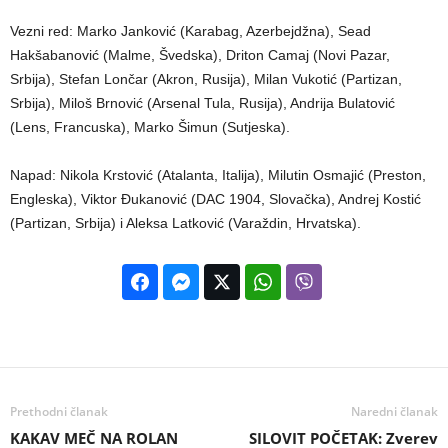
Vezni red: Marko Janković (Karabag, Azerbejdžna), Sead
Hakšabanović (Malme, Švedska), Driton Camaj (Novi Pazar,
Srbija), Stefan Lončar (Akron, Rusija), Milan Vukotić (Partizan,
Srbija), Miloš Brnović (Arsenal Tula, Rusija), Andrija Bulatović
(Lens, Francuska), Marko Šimun (Sutjeska).
Napad: Nikola Krstović (Atalanta, Italija), Milutin Osmajić (Preston,
Engleska), Viktor Đukanović (DAC 1904, Slovačka), Andrej Kostić
(Partizan, Srbija) i Aleksa Latković (Varaždin, Hrvatska).
Prethodni članak
Naredni članak
KAKAV MEČ NA ROLAN
SILOVIT POČETAK: Zverev