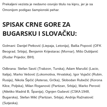
Prekaljeni vezista je nedavno osvojio titulu na kipru, jer je sa
Omonijom podigao šampionski pehar.
SPISAK CRNE GORE ZA
BUGARSKU I SLOVAČKU:
Golmani: Danijel Petković (Liepaja, Letonija), Balša Popović (OFK
Beograd, Srbija), Benjamin Krijestarac (Mornar), Mišo Dubljanić
(Rudar Prijedor, BIH).
Odbrana: Stefan Savić (Trabzon, Turska), Adam Marušić (Lacio,
Italija), Marko Vešović (Lokomotiva, Hrvatska), Igor Vujačić (Rubin,
Rusija), Nikola Šipčić (Asteras, Grčka), Slobodan Rubežić (Korona
Kilce, Poljska), Milan Roganović (Partizan, Srbija), Marko Perović
(Atletiko Madrid B, Španija), Ognjen Gašević (CSKA 1948,
Bugarska), Stefan Milić (Partizan, Srbija), Andrija Ražnatović
(Sutjeska).