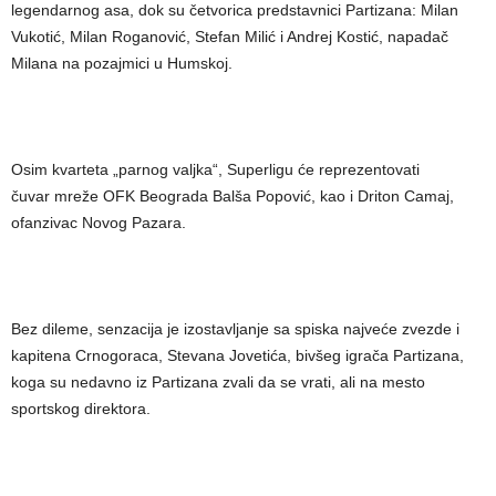
legendarnog asa, dok su četvorica predstavnici Partizana: Milan
Vukotić, Milan Roganović, Stefan Milić i Andrej Kostić, napadač
Milana na pozajmici u Humskoj.
Osim kvarteta „parnog valjka“, Superligu će reprezentovati
čuvar mreže OFK Beograda Balša Popović, kao i Driton Camaj,
ofanzivac Novog Pazara.
Bez dileme, senzacija je izostavljanje sa spiska najveće zvezde i
kapitena Crnogoraca, Stevana Jovetića, bivšeg igrača Partizana,
koga su nedavno iz Partizana zvali da se vrati, ali na mesto
sportskog direktora.