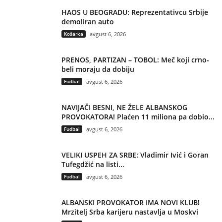
HAOS U BEOGRADU: Reprezentativcu Srbije
demoliran auto
Košarka
avgust 6, 2026
PRENOS, PARTIZAN – TOBOL: Meč koji crno-
beli moraju da dobiju
Fudbal
avgust 6, 2026
NAVIJAČI BESNI, NE ŽELE ALBANSKOG
PROVOKATORA! Plaćen 11 miliona pa dobio...
Fudbal
avgust 6, 2026
VELIKI USPEH ZA SRBE: Vladimir Ivić i Goran
Tufegdžić na listi...
Fudbal
avgust 6, 2026
ALBANSKI PROVOKATOR IMA NOVI KLUB!
Mrzitelj Srba karijeru nastavlja u Moskvi