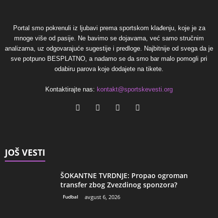
Portal smo pokrenuli iz ljubavi prema sportskom klađenju, koje je za
mnoge više od pasije. Ne bavimo se dojavama, već samo stručnim
analizama, uz odgovarajuće sugestije i predloge. Najbitnije od svega da je
sve potpuno BESPLATNO, a nadamo se da smo bar malo pomogli pri
odabiru parova koje dodajete na tikete.
Kontaktirajte nas:
kontakt@sportskevesti.org
JOŠ VESTI
ŠOKANTNE TVRDNJE: Propao ogroman
transfer zbog Zvezdinog sponzora?
Fudbal
avgust 6, 2026