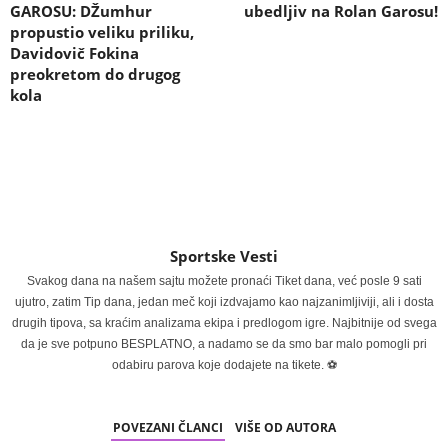
GAROSU: DŽumhur
ubedljiv na Rolan Garosu!
propustio veliku priliku,
Davidovič Fokina
preokretom do drugog
kola
Sportske Vesti
Svakog dana na našem sajtu možete pronaći Tiket dana, već posle 9 sati
ujutro, zatim Tip dana, jedan meč koji izdvajamo kao najzanimljiviji, ali i dosta
drugih tipova, sa kraćim analizama ekipa i predlogom igre. Najbitnije od svega
da je sve potpuno BESPLATNO, a nadamo se da smo bar malo pomogli pri
odabiru parova koje dodajete na tikete. ⚽
POVEZANI ČLANCI
VIŠE OD AUTORA