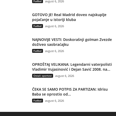
Fudbal
avgust 6, 2026
GOTOVO JE! Real Madrid doveo najskuplje
pojačanje u istoriji kluba
Fudbal
avgust 6, 2026
NAJNOVIJE VESTI: Doskorašnji golman Zvezde
doživeo saobraćajku
Fudbal
avgust 6, 2026
OPROŠTAJ VELIKANA: Legendarni vaterpolisti
Vladimir Vujasinović i Dejan Savić 2008. na...
Ostali sportovi
avgust 6, 2026
ČEKA SE SAMO POTPIS ZA PARTIZAN: Idrisu
Baba se oprostio od...
Fudbal
avgust 6, 2026