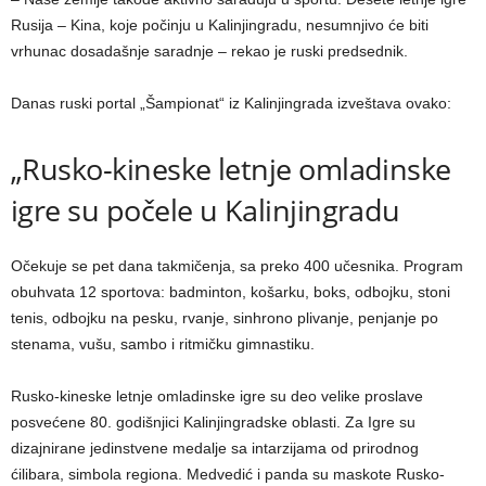
Rusija – Kina, koje počinju u Kalinjingradu, nesumnjivo će biti
vrhunac dosadašnje saradnje – rekao je ruski predsednik.
Danas ruski portal „Šampionat“ iz Kalinjingrada izveštava ovako:
„Rusko-kineske letnje omladinske
igre su počele u Kalinjingradu
Očekuje se pet dana takmičenja, sa preko 400 učesnika. Program
obuhvata 12 sportova: badminton, košarku, boks, odbojku, stoni
tenis, odbojku na pesku, rvanje, sinhrono plivanje, penjanje po
stenama, vušu, sambo i ritmičku gimnastiku.
Rusko-kineske letnje omladinske igre su deo velike proslave
posvećene 80. godišnjici Kalinjingradske oblasti. Za Igre su
dizajnirane jedinstvene medalje sa intarzijama od prirodnog
ćilibara, simbola regiona. Medvedić i panda su maskote Rusko-