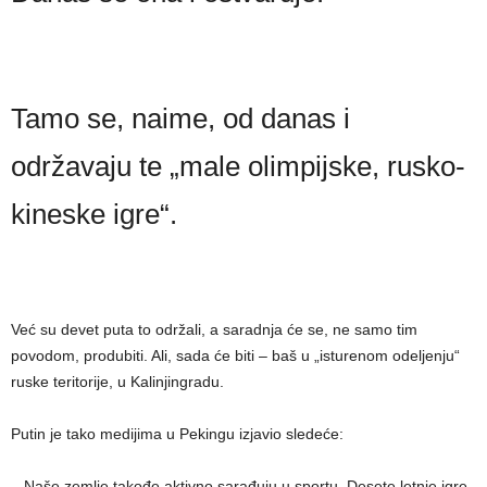
Tamo se, naime, od danas i
održavaju te „male olimpijske, rusko-
kineske igre“.
Već su devet puta to održali, a saradnja će se, ne samo tim
povodom, produbiti. Ali, sada će biti – baš u „isturenom odeljenju“
ruske teritorije, u Kalinjingradu.
Putin je tako medijima u Pekingu izjavio sledeće:
– Naše zemlje takođe aktivno sarađuju u sportu. Desete letnje igre