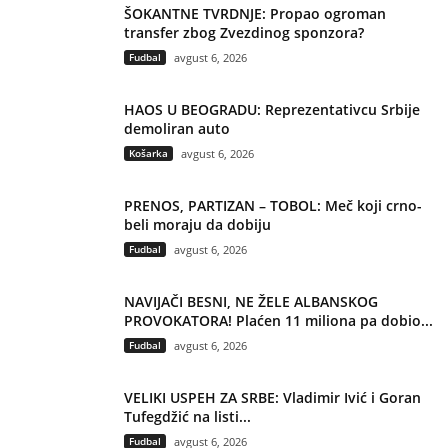
ŠOKANTNE TVRDNJE: Propao ogroman
transfer zbog Zvezdinog sponzora?
Fudbal
avgust 6, 2026
HAOS U BEOGRADU: Reprezentativcu Srbije
demoliran auto
Košarka
avgust 6, 2026
PRENOS, PARTIZAN – TOBOL: Meč koji crno-
beli moraju da dobiju
Fudbal
avgust 6, 2026
NAVIJAČI BESNI, NE ŽELE ALBANSKOG
PROVOKATORA! Plaćen 11 miliona pa dobio...
Fudbal
avgust 6, 2026
VELIKI USPEH ZA SRBE: Vladimir Ivić i Goran
Tufegdžić na listi...
Fudbal
avgust 6, 2026