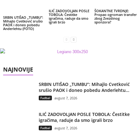
ILIĆ ZADOVOLJAN POSLE
ŠOKANTNE TVRDNJE:
TOBOLA: Čestitke
Propao ogroman transfer
SRBIN UTIŠAO „TUMBU“:
igračima, raduje da smo
zbog Zvezdinog
Mihajlo Cvetković srušio
igrali brzo
sponzora?
PAOK i doneo pobedu
Anderlehtu (FOTO)
NAJNOVIJE
SRBIN UTIŠAO „TUMBU“: Mihajlo Cvetković
srušio PAOK i doneo pobedu Anderlehtu...
Fudbal
avgust 7, 2026
ILIĆ ZADOVOLJAN POSLE TOBOLA: Čestitke
igračima, raduje da smo igrali brzo
Fudbal
avgust 7, 2026