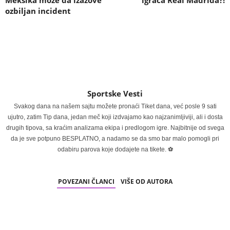
Meksika može da izazove
igrača Real Madrida?!
ozbiljan incident
Sportske Vesti
Svakog dana na našem sajtu možete pronaći Tiket dana, već posle 9 sati
ujutro, zatim Tip dana, jedan meč koji izdvajamo kao najzanimljiviji, ali i dosta
drugih tipova, sa kraćim analizama ekipa i predlogom igre. Najbitnije od svega
da je sve potpuno BESPLATNO, a nadamo se da smo bar malo pomogli pri
odabiru parova koje dodajete na tikete. ⚽
POVEZANI ČLANCI
VIŠE OD AUTORA