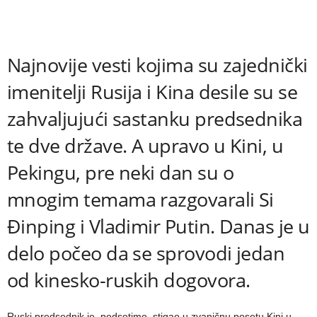
Najnovije vesti kojima su zajednički
imenitelji Rusija i Kina desile su se
zahvaljujući sastanku predsednika
te dve države. A upravo u Kini, u
Pekingu, pre neki dan su o
mnogim temama razgovarali Si
Đinping i Vladimir Putin. Danas je u
delo počeo da se sprovodi jedan
od kinesko-ruskih dogovora.
Ruski predsednik je, podsetimo, stigao u zvaničnu posetu Kini u