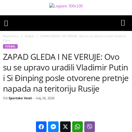
Naslovnica
Fudbal
ZAPAD GLEDA I NE VERUJE: Ovo su se upravo uradili Vladimir
Putin...
FUDBAL
ZAPAD GLEDA I NE VERUJE: Ovo
su se upravo uradili Vladimir Putin
i Si Đinping posle otvorene pretnje
napada na teritoriju Rusije
Od
Sportske Vesti
-
maj 26, 2026