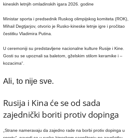
kineskih letnjih omladinskih igara 2026. godine
Ministar sporta i predsednik Ruskog olimpijskog komiteta (ROK),
Mihail Degtjarjov, otvorio je Rusko-kineske letnje igre i pročitao
čestitku Vladimira Putina.
U ceremoniji su predstavljene nacionalne kulture Rusije i Kine.
Gosti su se upoznali sa baletom, gželskim stilom keramike i –
kozacima“.
Ali, to nije sve.
Rusija i Kina će se od sada
zajednički boriti protiv dopinga
„Strane nameravaju da zajedno rade na borbi protiv dopinga u
sportu“, navodi se u rusko-kineskom saopštenju po završetku