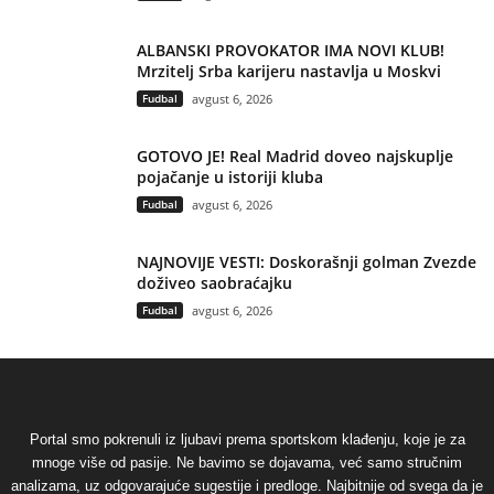
ALBANSKI PROVOKATOR IMA NOVI KLUB!
Mrzitelj Srba karijeru nastavlja u Moskvi
Fudbal
avgust 6, 2026
GOTOVO JE! Real Madrid doveo najskuplje
pojačanje u istoriji kluba
Fudbal
avgust 6, 2026
NAJNOVIJE VESTI: Doskorašnji golman Zvezde
doživeo saobraćajku
Fudbal
avgust 6, 2026
Portal smo pokrenuli iz ljubavi prema sportskom klađenju, koje je za
mnoge više od pasije. Ne bavimo se dojavama, već samo stručnim
analizama, uz odgovarajuće sugestije i predloge. Najbitnije od svega da je