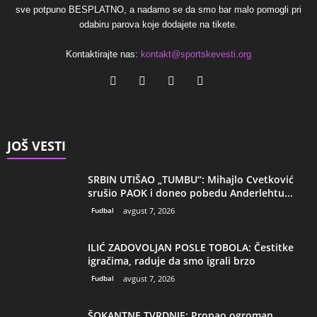
sve potpuno BESPLATNO, a nadamo se da smo bar malo pomogli pri
odabiru parova koje dodajete na tikete.
Kontaktirajte nas:
kontakt@sportskevesti.org
JOŠ VESTI
SRBIN UTIŠAO „TUMBU“: Mihajlo Cvetković
srušio PAOK i doneo pobedu Anderlehtu...
Fudbal
avgust 7, 2026
ILIĆ ZADOVOLJAN POSLE TOBOLA: Čestitke
igračima, raduje da smo igrali brzo
Fudbal
avgust 7, 2026
ŠOKANTNE TVRDNJE: Propao ogroman