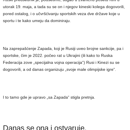
utorak 19. maja, a tada su se on i njegov kineski kolega dogovorili,
pored ostalog, i o učvršćivanju sportskih veza dve države koje u
sportu i te kako umeju da dominiraju.
Na zaprepašćenje Zapada, koji je Rusiji uveo brojne sankcije, pa i
sportske, čim je 2022. počeo rat u Ukrajini (ili kako to Ruska
Federacija zove „specijalna vojna operacija“) Rusi i Kinezi su se
dogovorili, a od danas organizuju „svoje male olimpijske igre“.
I to tamo gde je upravo „sa Zapada“ stigla pretnja.
Danas se ona i ostvaruje.