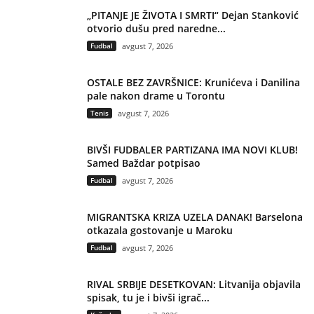
„PITANJE JE ŽIVOTA I SMRTI“ Dejan Stanković
otvorio dušu pred naredne...
Fudbal
avgust 7, 2026
OSTALE BEZ ZAVRŠNICE: Krunićeva i Danilina
pale nakon drame u Torontu
Tenis
avgust 7, 2026
BIVŠI FUDBALER PARTIZANA IMA NOVI KLUB!
Samed Baždar potpisao
Fudbal
avgust 7, 2026
MIGRANTSKA KRIZA UZELA DANAK! Barselona
otkazala gostovanje u Maroku
Fudbal
avgust 7, 2026
RIVAL SRBIJE DESETKOVAN: Litvanija objavila
spisak, tu je i bivši igrač...