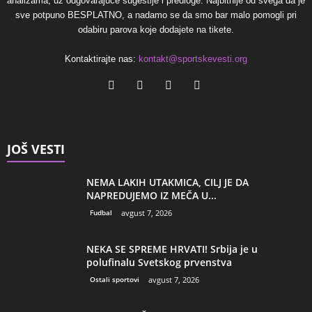
analizama, uz odgovarajuće sugestije i predloge. Najbitnije od svega da je
sve potpuno BESPLATNO, a nadamo se da smo bar malo pomogli pri
odabiru parova koje dodajete na tikete.
Kontaktirajte nas:
kontakt@sportskevesti.org
JOŠ VESTI
NEMA LAKIH UTAKMICA, CILJ JE DA
NAPREDUJEMO IZ MEČA U...
Fudbal
avgust 7, 2026
NEKA SE SPREME HRVATI! Srbija je u
polufinalu Svetskog prvenstva
Ostali sportovi
avgust 7, 2026