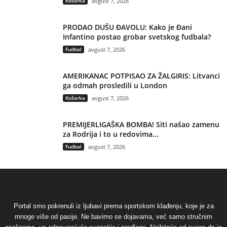
Košarka
avgust 7, 2026
PRODAO DUŠU ĐAVOLU: Kako je Đani
Infantino postao grobar svetskog fudbala?
Fudbal
avgust 7, 2026
AMERIKANAC POTPISAO ZA ŽALGIRIS: Litvanci
ga odmah prosledili u London
Košarka
avgust 7, 2026
PREMIJERLIGAŠKA BOMBA! Siti našao zamenu
za Rodrija i to u redovima...
Fudbal
avgust 7, 2026
Portal smo pokrenuli iz ljubavi prema sportskom klađenju, koje je za
mnoge više od pasije. Ne bavimo se dojavama, već samo stručnim