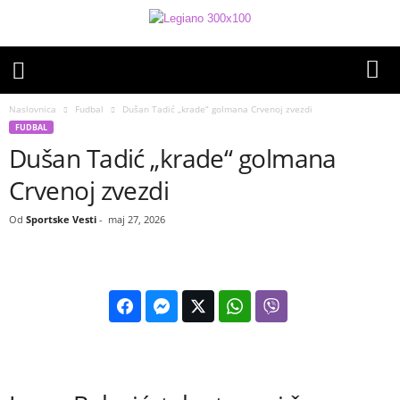
Naslovnica
Fudbal
Dušan Tadić „krade“ golmana Crvenoj zvezdi
FUDBAL
Dušan Tadić „krade“ golmana
Crvenoj zvezdi
Od
Sportske Vesti
-
maj 27, 2026