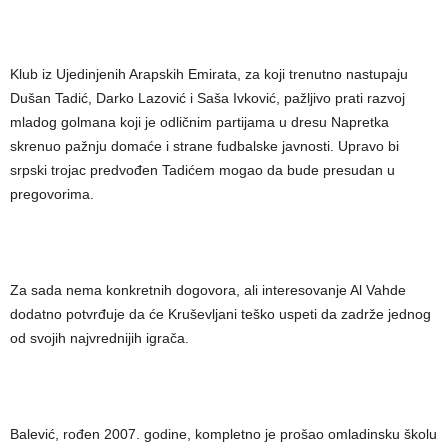
Klub iz Ujedinjenih Arapskih Emirata, za koji trenutno nastupaju
Dušan Tadić, Darko Lazović i Saša Ivković, pažljivo prati razvoj
mladog golmana koji je odličnim partijama u dresu Napretka
skrenuo pažnju domaće i strane fudbalske javnosti. Upravo bi
srpski trojac predvođen Tadićem mogao da bude presudan u
pregovorima.
Za sada nema konkretnih dogovora, ali interesovanje Al Vahde
dodatno potvrđuje da će Kruševljani teško uspeti da zadrže jednog
od svojih najvrednijih igrača.
Balević, rođen 2007. godine, kompletno je prošao omladinsku školu