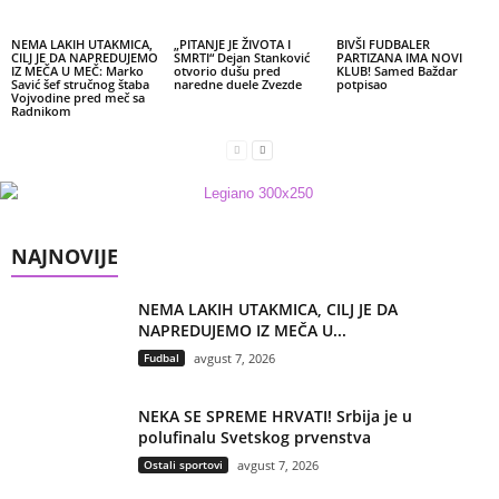
NEMA LAKIH UTAKMICA,
„PITANJE JE ŽIVOTA I
BIVŠI FUDBALER
CILJ JE DA NAPREDUJEMO
SMRTI“ Dejan Stanković
PARTIZANA IMA NOVI
IZ MEČA U MEČ: Marko
otvorio dušu pred
KLUB! Samed Baždar
Savić šef stručnog štaba
naredne duele Zvezde
potpisao
Vojvodine pred meč sa
Radnikom
NAJNOVIJE
NEMA LAKIH UTAKMICA, CILJ JE DA
NAPREDUJEMO IZ MEČA U...
Fudbal
avgust 7, 2026
NEKA SE SPREME HRVATI! Srbija je u
polufinalu Svetskog prvenstva
Ostali sportovi
avgust 7, 2026