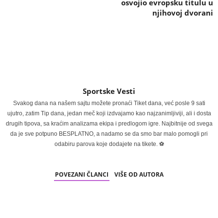
osvojio evropsku titulu u
njihovoj dvorani
Sportske Vesti
Svakog dana na našem sajtu možete pronaći Tiket dana, već posle 9 sati
ujutro, zatim Tip dana, jedan meč koji izdvajamo kao najzanimljiviji, ali i dosta
drugih tipova, sa kraćim analizama ekipa i predlogom igre. Najbitnije od svega
da je sve potpuno BESPLATNO, a nadamo se da smo bar malo pomogli pri
odabiru parova koje dodajete na tikete. ⚽
POVEZANI ČLANCI
VIŠE OD AUTORA