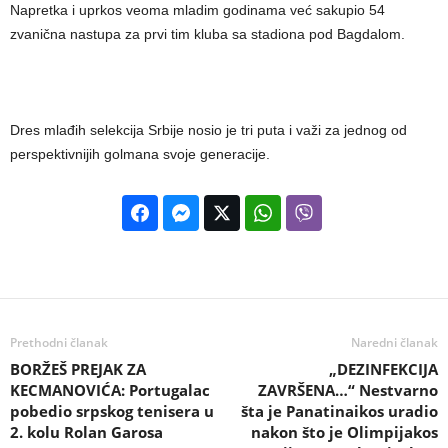
Napretka i uprkos veoma mladim godinama već sakupio 54
zvanična nastupa za prvi tim kluba sa stadiona pod Bagdalom.
Dres mlađih selekcija Srbije nosio je tri puta i važi za jednog od
perspektivnijih golmana svoje generacije.
Prethodni članak
Naredni članak
BORŽEŠ PREJAK ZA
„DEZINFEKCIJA
KECMANOVIĆA: Portugalac
ZAVRŠENA…“ Nestvarno
pobedio srpskog tenisera u
šta je Panatinaikos uradio
2. kolu Rolan Garosa
nakon što je Olimpijakos