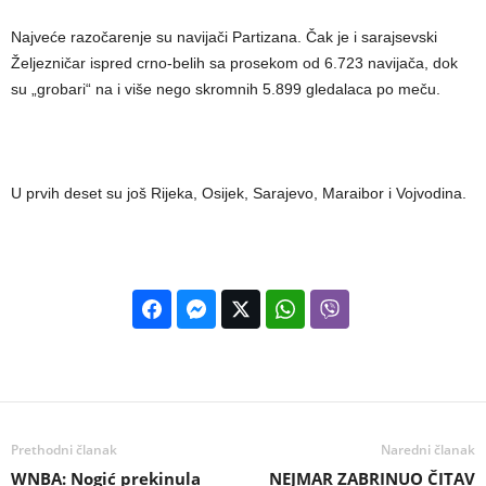
Najveće razočarenje su navijači Partizana. Čak je i sarajsevski
Željezničar ispred crno-belih sa prosekom od 6.723 navijača, dok
su „grobari“ na i više nego skromnih 5.899 gledalaca po meču.
U prvih deset su još Rijeka, Osijek, Sarajevo, Maraibor i Vojvodina.
Prethodni članak
Naredni članak
WNBA: Nogić prekinula
NEJMAR ZABRINUO ČITAV