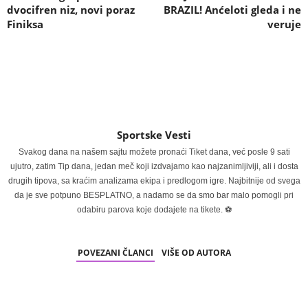
dvocifren niz, novi poraz
BRAZIL! Anćeloti gleda i ne
Finiksa
veruje
Sportske Vesti
Svakog dana na našem sajtu možete pronaći Tiket dana, već posle 9 sati
ujutro, zatim Tip dana, jedan meč koji izdvajamo kao najzanimljiviji, ali i dosta
drugih tipova, sa kraćim analizama ekipa i predlogom igre. Najbitnije od svega
da je sve potpuno BESPLATNO, a nadamo se da smo bar malo pomogli pri
odabiru parova koje dodajete na tikete. ⚽
POVEZANI ČLANCI
VIŠE OD AUTORA