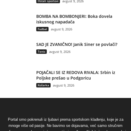
Ostali sportovi
avgust 9, 2026
BOMBA NA BOMBONJERI: Boka dovela
iskusnog napadača
Fudbal
avgust 9, 2026
SAD JE ZVANIČNO! Janik Siner se povlači?
Tenis
avgust 9, 2026
POJAČALI SE IZ REDOVA RIVALA: Srbin iz
Poljske prešao u Podgoricu
Košarka
avgust 9, 2026
Portal smo pokrenuli iz ljubavi prema sportskom klađenju, koje je za
mnoge više od pasije. Ne bavimo se dojavama, već samo stručnim