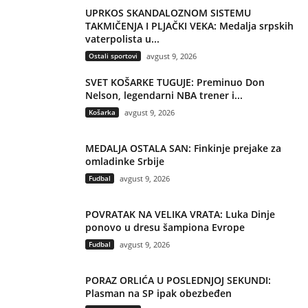
UPRKOS SKANDALOZNOM SISTEMU
TAKMIČENJA I PLJAČKI VEKA: Medalja srpskih
vaterpolista u...
Ostali sportovi
avgust 9, 2026
SVET KOŠARKE TUGUJE: Preminuo Don
Nelson, legendarni NBA trener i...
Košarka
avgust 9, 2026
MEDALJA OSTALA SAN: Finkinje prejake za
omladinke Srbije
Fudbal
avgust 9, 2026
POVRATAK NA VELIKA VRATA: Luka Dinje
ponovo u dresu šampiona Evrope
Fudbal
avgust 9, 2026
PORAZ ORLIĆA U POSLEDNJOJ SEKUNDI:
Plasman na SP ipak obezbeđen