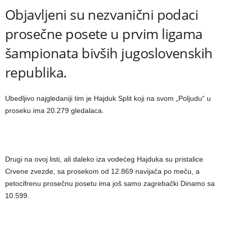
Objavljeni su nezvanični podaci
prosečne posete u prvim ligama
šampionata bivših jugoslovenskih
republika.
Ubedljivo najgledaniji tim je Hajduk Split koji na svom „Poljudu“ u
proseku ima 20.279 gledalaca.
Drugi na ovoj listi, ali daleko iza vodećeg Hajduka su pristalice
Crvene zvezde, sa prosekom od 12.869 navijača po meču, a
petocifrenu prosečnu posetu ima još samo zagrebački Dinamo sa
10.599.