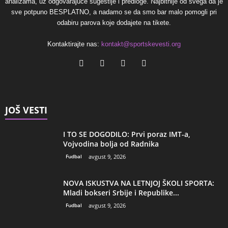
analizama, uz odgovarajuće sugestije i predloge. Najbitnije od svega da je
sve potpuno BESPLATNO, a nadamo se da smo bar malo pomogli pri
odabiru parova koje dodajete na tikete.
Kontaktirajte nas:
kontakt@sportskevesti.org
JOŠ VESTI
I TO SE DOGODILO: Prvi poraz IMT-a,
Vojvodina bolja od Radnika
Fudbal
avgust 9, 2026
NOVA ISKUSTVA NA LETNJOJ ŠKOLI SPORTA:
Mladi bokseri Srbije i Republike...
Fudbal
avgust 9, 2026