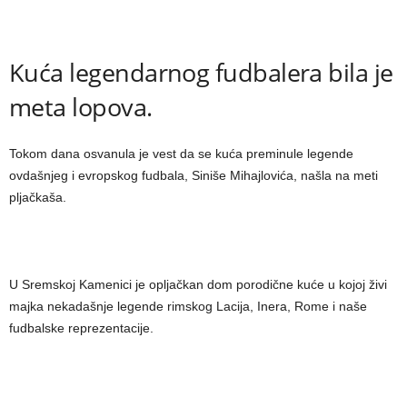
Kuća legendarnog fudbalera bila je
meta lopova.
Tokom dana osvanula je vest da se kuća preminule legende
ovdašnjeg i evropskog fudbala, Siniše Mihajlovića, našla na meti
pljačkaša.
U Sremskoj Kamenici je opljačkan dom porodične kuće u kojoj živi
majka nekadašnje legende rimskog Lacija, Inera, Rome i naše
fudbalske reprezentacije.