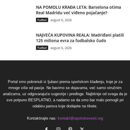
NA POMOLU KRAĐA LETA: Barselona otima
Real Madridu već viđeno pojačanje?
Fudbal
avgust 6, 2026
NAJVEĆA KUPOVINA REALA: Madriđani platili
125 miliona evra za fudbalsko čudo
Fudbal
avgust 6, 2026
Portal smo pokrenuli iz ljubavi prema sportskom klađenju, koje je za
mnoge više od pasije. Ne bavimo se dojavama, već samo stručnim
analizama, uz odgovarajuće sugestije i predloge. Najbitnije od svega da je
sve potpuno BESPLATNO, a nadamo se da smo bar malo pomogli pri
odabiru parova koje dodajete na tikete.
Kontaktirajte nas:
kontakt@sportskevesti.org