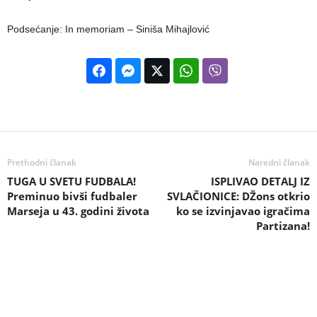
Podsećanje: In memoriam – Siniša Mihajlović
Prethodni članak
Naredni članak
TUGA U SVETU FUDBALA!
ISPLIVAO DETALJ IZ
Preminuo bivši fudbaler
SVLAČIONICE: DŽons otkrio
Marseja u 43. godini života
ko se izvinjavao igračima
Partizana!