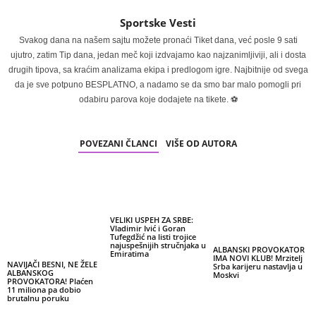
Sportske Vesti
Svakog dana na našem sajtu možete pronaći Tiket dana, već posle 9 sati
ujutro, zatim Tip dana, jedan meč koji izdvajamo kao najzanimljiviji, ali i dosta
drugih tipova, sa kraćim analizama ekipa i predlogom igre. Najbitnije od svega
da je sve potpuno BESPLATNO, a nadamo se da smo bar malo pomogli pri
odabiru parova koje dodajete na tikete. ⚽
POVEZANI ČLANCI
VIŠE OD AUTORA
VELIKI USPEH ZA SRBE:
Vladimir Ivić i Goran
Tufegdžić na listi trojice
najuspešnijih stručnjaka u
ALBANSKI PROVOKATOR
Emiratima
IMA NOVI KLUB! Mrzitelj
NAVIJAČI BESNI, NE ŽELE
Srba karijeru nastavlja u
ALBANSKOG
Moskvi
PROVOKATORA! Plaćen
11 miliona pa dobio
brutalnu poruku