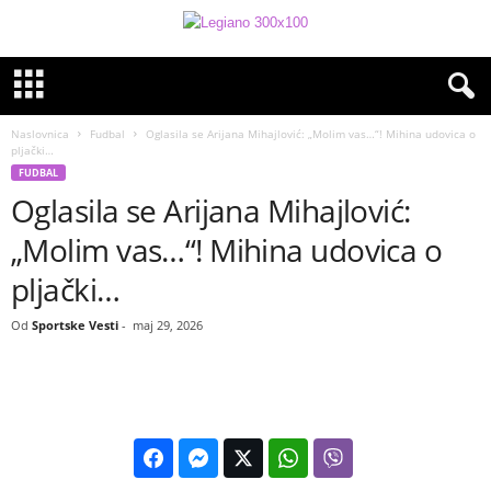
Naslovnica
Fudbal
Oglasila se Arijana Mihajlović: „Molim vas…“! Mihina udovica o
pljački…
FUDBAL
Oglasila se Arijana Mihajlović:
„Molim vas…“! Mihina udovica o
pljački…
Od
Sportske Vesti
-
maj 29, 2026