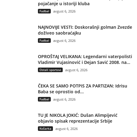
pojačanje u istoriji kluba
Fudbal
avgust 6, 2026
NAJNOVIJE VESTI: Doskorašnji golman Zvezde
doživeo saobraćajku
Fudbal
avgust 6, 2026
OPROŠTAJ VELIKANA: Legendarni vaterpolisti
Vladimir Vujasinović i Dejan Savić 2008. na...
Ostali sportovi
avgust 6, 2026
ČEKA SE SAMO POTPIS ZA PARTIZAN: Idrisu
Baba se oprostio od...
Fudbal
avgust 6, 2026
TU JE NIKOLA JOKIĆ: Dušan Alimpijević
objavio spisak reprezentacije Srbije
Košarka
avgust 6, 2026