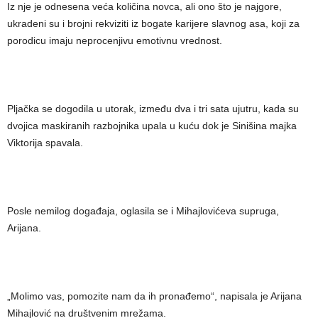
Iz nje je odnesena veća količina novca, ali ono što je najgore,
ukradeni su i brojni rekviziti iz bogate karijere slavnog asa, koji za
porodicu imaju neprocenjivu emotivnu vrednost.
Pljačka se dogodila u utorak, između dva i tri sata ujutru, kada su
dvojica maskiranih razbojnika upala u kuću dok je Sinišina majka
Viktorija spavala.
Posle nemilog događaja, oglasila se i Mihajlovićeva supruga,
Arijana.
„Molimo vas, pomozite nam da ih pronađemo“, napisala je Arijana
Mihajlović na društvenim mrežama.