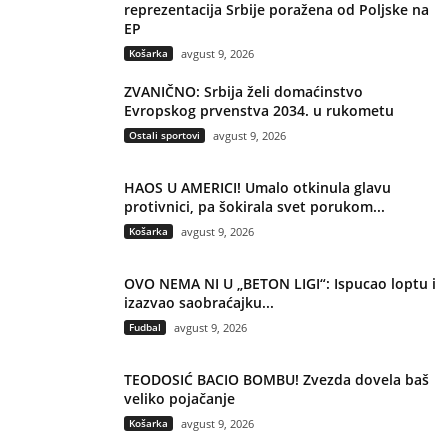
reprezentacija Srbije poražena od Poljske na
EP
Košarka
avgust 9, 2026
ZVANIČNO: Srbija želi domaćinstvo
Evropskog prvenstva 2034. u rukometu
Ostali sportovi
avgust 9, 2026
HAOS U AMERICI! Umalo otkinula glavu
protivnici, pa šokirala svet porukom...
Košarka
avgust 9, 2026
OVO NEMA NI U „BETON LIGI“: Ispucao loptu i
izazvao saobraćajku...
Fudbal
avgust 9, 2026
TEODOSIĆ BACIO BOMBU! Zvezda dovela baš
veliko pojačanje
Košarka
avgust 9, 2026