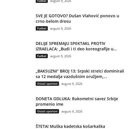
Fudbal
avgust 9, 2026
SVE JE GOTOVO? Dušan Vlahović ponovo u
crno-belom dresu
Fudbal
avgust 9, 2026
DELIJE SPREMAJU SPEKTAKL PROTIV
IZRAELACA: „Budi i ti deo koreografije u...
Fudbal
avgust 9, 2026
„BAKSUZNI“ BROJ 13: Srpski strelci dominirali
sa 12 medalja vazdušnim oružjem,...
Ostali sportovi
avgust 9, 2026
DONETA ODLUKA: Rukometni savez Srbije
promenio ime
Ostali sportovi
avgust 9, 2026
ŠTETA! Muška kadetska košarkaška