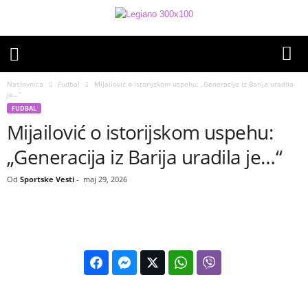
Naslovnica
Fudbal
Mijailović o istorijskom uspehu: „Generacija iz Barija uradila
je…“
FUDBAL
Mijailović o istorijskom uspehu:
„Generacija iz Barija uradila je…“
Od
Sportske Vesti
-
maj 29, 2026