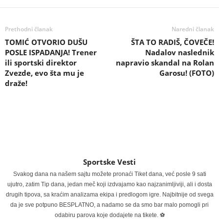
Prethodni članak
Naredni članak
TOMIĆ OTVORIO DUŠU
ŠTA TO RADIŠ, ČOVEČE!
POSLE ISPADANJA! Trener
Nadalov naslednik
ili sportski direktor
napravio skandal na Rolan
Zvezde, evo šta mu je
Garosu! (FOTO)
draže!
Sportske Vesti
Svakog dana na našem sajtu možete pronaći Tiket dana, već posle 9 sati
ujutro, zatim Tip dana, jedan meč koji izdvajamo kao najzanimljiviji, ali i dosta
drugih tipova, sa kraćim analizama ekipa i predlogom igre. Najbitnije od svega
da je sve potpuno BESPLATNO, a nadamo se da smo bar malo pomogli pri
odabiru parova koje dodajete na tikete. ⚽