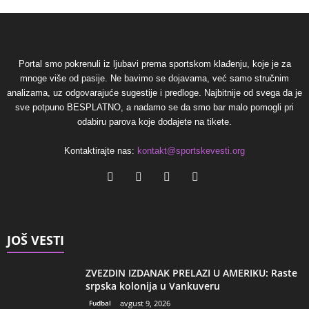
Portal smo pokrenuli iz ljubavi prema sportskom klađenju, koje je za
mnoge više od pasije. Ne bavimo se dojavama, već samo stručnim
analizama, uz odgovarajuće sugestije i predloge. Najbitnije od svega da je
sve potpuno BESPLATNO, a nadamo se da smo bar malo pomogli pri
odabiru parova koje dodajete na tikete.
Kontaktirajte nas:
kontakt@sportskevesti.org
JOŠ VESTI
ZVEZDIN IZDANAK PRELAZI U AMERIKU: Raste
srpska kolonija u Vankuveru
Fudbal
avgust 9, 2026