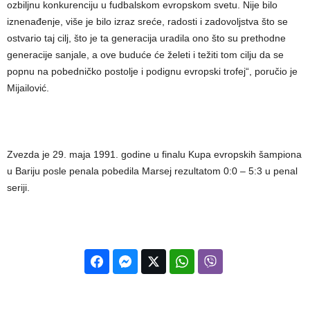
ozbiljnu konkurenciju u fudbalskom evropskom svetu. Nije bilo
iznenađenje, više je bilo izraz sreće, radosti i zadovoljstva što se
ostvario taj cilj, što je ta generacija uradila ono što su prethodne
generacije sanjale, a ove buduće će želeti i težiti tom cilju da se
popnu na pobedničko postolje i podignu evropski trofej“, poručio je
Mijailović.
Zvezda je 29. maja 1991. godine u finalu Kupa evropskih šampiona
u Bariju posle penala pobedila Marsej rezultatom 0:0 – 5:3 u penal
seriji.