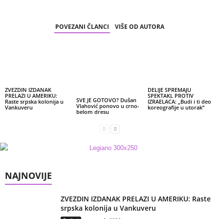
POVEZANI ČLANCI
VIŠE OD AUTORA
ZVEZDIN IZDANAK
DELIJE SPREMAJU
PRELAZI U AMERIKU:
SPEKTAKL PROTIV
SVE JE GOTOVO? Dušan
Raste srpska kolonija u
IZRAELACA: „Budi i ti deo
Vlahović ponovo u crno-
Vankuveru
koreografije u utorak“
belom dresu
NAJNOVIJE
ZVEZDIN IZDANAK PRELAZI U AMERIKU: Raste
srpska kolonija u Vankuveru