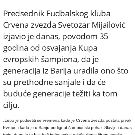
Predsednik Fudbalskog kluba
Crvena zvezda Svetozar Mijailović
izjavio je danas, povodom 35
godina od osvajanja Kupa
evropskih šampiona, da je
generacija iz Barija uradila ono što
su prethodne sanjale i da će
buduće generacije težiti ka tom
cilju.
„Lepo je podsetiti se vremena kada je Crvena zvezda postala prvak
Evrope i kada je u Bariju podignut šampionski pehar. Slavlje i danas
traje, dugo je to bila baš jedna salva oduševljenja širom zemlje.