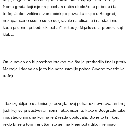
Nema grada koji nije na poseban način obeležio tu pobedu i taj
trofej. Jedan veličanstven doček po povratku ekipe u Beograd,
nezapamćene scene su se odigravale na ulicama i na stadionu
kada je donet pobednički pehar“, rekao je Mijailović, a prenosi sajt
kluba.
On je naveo da bi posebno istakao sve što je prethodilo finalu protiv
Marseja i dodao da je to bio nezaustavljiv pohod Crvene zvezde ka
trofeju.
„Bez izgubljene utakmice je osvojila ovaj pehar uz neverovatan broj
ljudi koji su prisustvovali njenim utakmicama, kako u Beogradu tako
i na stadionima na kojima je Zvezda gostovala. Bio je to tim koji,
reklo bi se u tom trenutku, što se i na kraju potvrdilo, nije imao