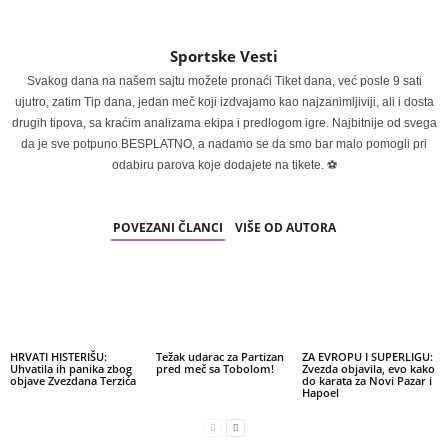
Sportske Vesti
Svakog dana na našem sajtu možete pronaći Tiket dana, već posle 9 sati
ujutro, zatim Tip dana, jedan meč koji izdvajamo kao najzanimljiviji, ali i dosta
drugih tipova, sa kraćim analizama ekipa i predlogom igre. Najbitnije od svega
da je sve potpuno BESPLATNO, a nadamo se da smo bar malo pomogli pri
odabiru parova koje dodajete na tikete. ⚽
POVEZANI ČLANCI
VIŠE OD AUTORA
HRVATI HISTERIŠU:
Težak udarac za Partizan
ZA EVROPU I SUPERLIGU:
Uhvatila ih panika zbog
pred meč sa Tobolom!
Zvezda objavila, evo kako
objave Zvezdana Terzića
do karata za Novi Pazar i
Hapoel