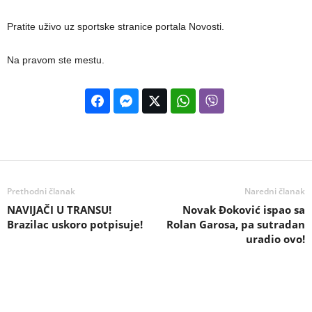
Pratite uživo uz sportske stranice portala Novosti.
Na pravom ste mestu.
Prethodni članak
Naredni članak
NAVIJAČI U TRANSU!
Novak Đoković ispao sa
Brazilac uskoro potpisuje!
Rolan Garosa, pa sutradan
uradio ovo!