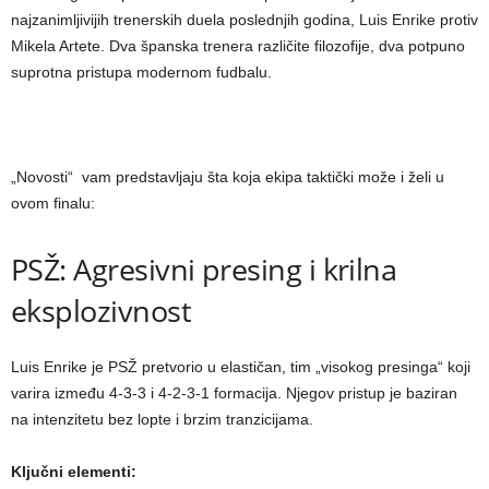
najzanimljivijih trenerskih duela poslednjih godina, Luis Enrike protiv
Mikela Artete. Dva španska trenera različite filozofije, dva potpuno
suprotna pristupa modernom fudbalu.
„Novosti“ vam predstavljaju šta koja ekipa taktički može i želi u
ovom finalu:
PSŽ: Agresivni presing i krilna
eksplozivnost
Luis Enrike je PSŽ pretvorio u elastičan, tim „visokog presinga“ koji
varira između 4-3-3 i 4-2-3-1 formacija. Njegov pristup je baziran
na intenzitetu bez lopte i brzim tranzicijama.
Ključni elementi: