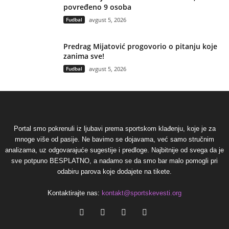
povređeno 9 osoba
Fudbal
avgust 5, 2026
Predrag Mijatović progovorio o pitanju koje
zanima sve!
Fudbal
avgust 5, 2026
Portal smo pokrenuli iz ljubavi prema sportskom klađenju, koje je za
mnoge više od pasije. Ne bavimo se dojavama, već samo stručnim
analizama, uz odgovarajuće sugestije i predloge. Najbitnije od svega da je
sve potpuno BESPLATNO, a nadamo se da smo bar malo pomogli pri
odabiru parova koje dodajete na tikete.
Kontaktirajte nas:
kontakt@sportskevesti.org