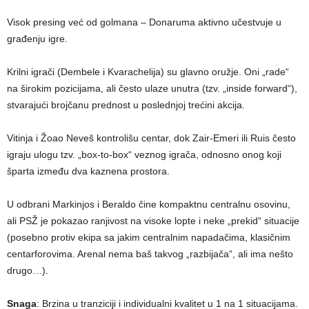
Visok presing već od golmana – Donaruma aktivno učestvuje u
građenju igre.
Krilni igrači (Dembele i Kvarachelija) su glavno oružje. Oni „rade“
na širokim pozicijama, ali često ulaze unutra (tzv. „inside forward“),
stvarajući brojčanu prednost u poslednjoj trećini akcija.
Vitinja i Žoao Neveš kontrolišu centar, dok Zair-Emeri ili Ruis često
igraju ulogu tzv. „box-to-box“ veznog igrača, odnosno onog koji
šparta između dva kaznena prostora.
U odbrani Markinjos i Beraldo čine kompaktnu centralnu osovinu,
ali PSŽ je pokazao ranjivost na visoke lopte i neke „prekid“ situacije
(posebno protiv ekipa sa jakim centralnim napadačima, klasičnim
centarforovima. Arenal nema baš takvog „razbijača“, ali ima nešto
drugo…).
Snaga
: Brzina u tranziciji i individualni kvalitet u 1 na 1 situacijama.