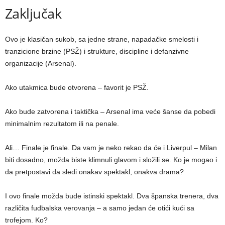
Zaključak
Ovo je klasičan sukob, sa jedne strane, napadačke smelosti i
tranzicione brzine (PSŽ) i strukture, discipline i defanzivne
organizacije (Arsenal).
Ako utakmica bude otvorena – favorit je PSŽ.
Ako bude zatvorena i taktička – Arsenal ima veće šanse da pobedi
minimalnim rezultatom ili na penale.
Ali… Finale je finale. Da vam je neko rekao da će i Liverpul – Milan
biti dosadno, možda biste klimnuli glavom i složili se. Ko je mogao i
da pretpostavi da sledi onakav spektakl, onakva drama?
I ovo finale možda bude istinski spektakl. Dva španska trenera, dva
različita fudbalska verovanja – a samo jedan će otići kući sa
trofejom. Ko?