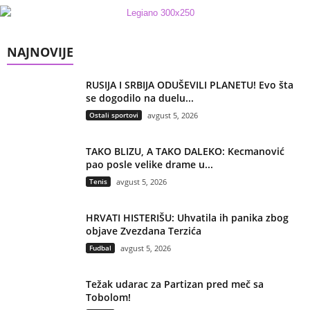
NAJNOVIJE
RUSIJA I SRBIJA ODUŠEVILI PLANETU! Evo šta
se dogodilo na duelu...
Ostali sportovi
avgust 5, 2026
TAKO BLIZU, A TAKO DALEKO: Kecmanović
pao posle velike drame u...
Tenis
avgust 5, 2026
HRVATI HISTERIŠU: Uhvatila ih panika zbog
objave Zvezdana Terzića
Fudbal
avgust 5, 2026
Težak udarac za Partizan pred meč sa
Tobolom!