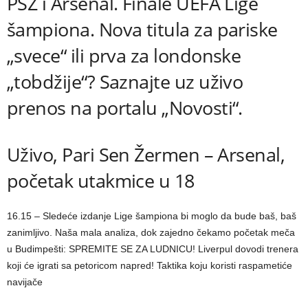
PSŽ i Arsenal. Finale UEFA Lige
šampiona. Nova titula za pariske
„svece“ ili prva za londonske
„tobdžije“? Saznajte uz uživo
prenos na portalu „Novosti“.
Uživo, Pari Sen Žermen – Arsenal,
početak utakmice u 18
16.15 – Sledeće izdanje Lige šampiona bi moglo da bude baš, baš
zanimljivo. Naša mala analiza, dok zajedno čekamo početak meča
u Budimpešti: SPREMITE SE ZA LUDNICU! Liverpul dovodi trenera
koji će igrati sa petoricom napred! Taktika koju koristi raspametiće
navijače