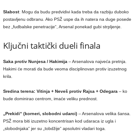
Slabost
: Mogu da budu predvidivi kada treba da razbiju duboko
postavljenu odbranu. Ako PSŽ uspe da ih natera na duge posede
bez „fudbalske penetracije“, Arsenal ponekad gubi strpljenje.
Ključni taktički dueli finala
Saka protiv Nunjesa / Hakimija
– Arsenalova najveća pretnja.
Hakimi će morati da bude veoma disciplinovan protiv izuzetnog
krila.
Sredina terena: Vitinja + Neveš protiv Rajsa + Odegara
– ko
bude dominirao centrom, imaće veliku prednost.
„Prekidi“ (korneri, slobodni udarci)
– Arsenalova velika šansa.
PSŽ mora biti izuzetno koncentrisan kod udaraca iz ugla i
„slobodnjaka“ jer su „tobdžije“ apsolutni vladari toga.