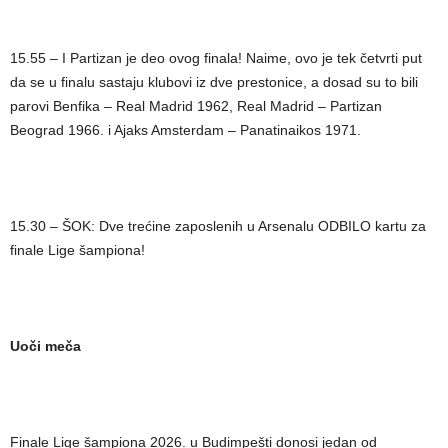
15.55 – I Partizan je deo ovog finala! Naime, ovo je tek četvrti put
da se u finalu sastaju klubovi iz dve prestonice, a dosad su to bili
parovi Benfika – Real Madrid 1962, Real Madrid – Partizan
Beograd 1966. i Ajaks Amsterdam – Panatinaikos 1971.
15.30 – ŠOK: Dve trećine zaposlenih u Arsenalu ODBILO kartu za
finale Lige šampiona!
Uoči meča
Finale Lige šampiona 2026. u Budimpešti donosi jedan od