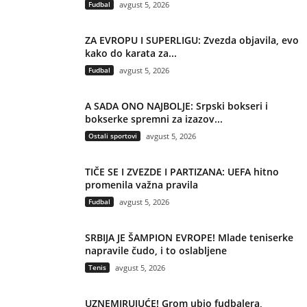
Fudbal
avgust 5, 2026
ZA EVROPU I SUPERLIGU: Zvezda objavila, evo
kako do karata za...
Fudbal
avgust 5, 2026
A SADA ONO NAJBOLJE: Srpski bokseri i
bokserke spremni za izazov...
Ostali sportovi
avgust 5, 2026
TIČE SE I ZVEZDE I PARTIZANA: UEFA hitno
promenila važna pravila
Fudbal
avgust 5, 2026
SRBIJA JE ŠAMPION EVROPE! Mlade teniserke
napravile čudo, i to oslabljene
Tenis
avgust 5, 2026
UZNEMIRUJUĆE! Grom ubio fudbalera,