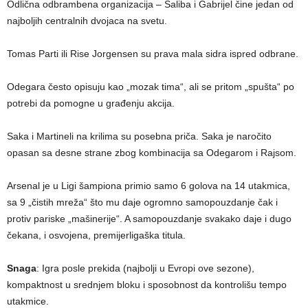
Odlična odbrambena organizacija – Saliba i Gabrijel čine jedan od
najboljih centralnih dvojaca na svetu.
Tomas Parti ili Rise Jorgensen su prava mala sidra ispred odbrane.
Odegara često opisuju kao „mozak tima“, ali se pritom „spušta“ po
potrebi da pomogne u građenju akcija.
Saka i Martineli na krilima su posebna priča. Saka je naročito
opasan sa desne strane zbog kombinacija sa Odegarom i Rajsom.
Arsenal je u Ligi šampiona primio samo 6 golova na 14 utakmica,
sa 9 „čistih mreža“ što mu daje ogromno samopouzdanje čak i
protiv pariske „mašinerije“. A samopouzdanje svakako daje i dugo
čekana, i osvojena, premijerligaška titula.
Snaga
: Igra posle prekida (najbolji u Evropi ove sezone),
kompaktnost u srednjem bloku i sposobnost da kontrolišu tempo
utakmice.