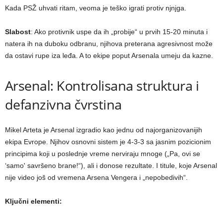
Kada PSŽ uhvati ritam, veoma je teško igrati protiv njnjga.
Slabost
: Ako protivnik uspe da ih „probije“ u prvih 15-20 minuta i
natera ih na duboku odbranu, njihova preterana agresivnost može
da ostavi rupe iza leđa. A to ekipe poput Arsenala umeju da kazne.
Arsenal: Kontrolisana struktura i
defanzivna čvrstina
Mikel Arteta je Arsenal izgradio kao jednu od najorganizovanijih
ekipa Evrope. Njihov osnovni sistem je 4-3-3 sa jasnim pozicionim
principima koji u poslednje vreme nerviraju mnoge („Pa, ovi se
‘samo' savršeno brane!“), ali i donose rezultate. I titule, koje Arsenal
nije video još od vremena Arsena Vengera i „nepobedivih“.
Ključni elementi: