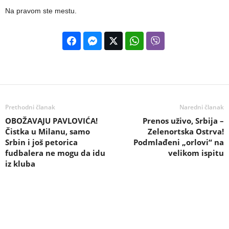
Na pravom ste mestu.
Prethodni članak
Naredni članak
OBOŽAVAJU PAVLOVIĆA!
Prenos uživo, Srbija –
Čistka u Milanu, samo
Zelenortska Ostrva!
Srbin i još petorica
Podmlađeni „orlovi“ na
fudbalera ne mogu da idu
velikom ispitu
iz kluba