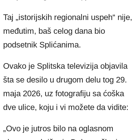
Taj „istorijskih regionalni uspeh“ nije,
međutim, baš celog dana bio
podsetnik Splićanima.
Ovako je Splitska televizija objavila
šta se desilo u drugom delu tog 29.
maja 2026, uz fotografiju sa ćoška
dve ulice, koju i vi možete da vidite:
„Ovo je jutros bilo na oglasnom