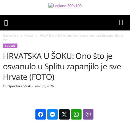
Naslovnica
Fudbal
HRVATSKA U ŠOKU: Ono što je osvanulo u Splitu zapanjilo je
sve...
FUDBAL
HRVATSKA U ŠOKU: Ono što je
osvanulo u Splitu zapanjilo je sve
Hrvate (FOTO)
Od
Sportske Vesti
-
maj 31, 2026