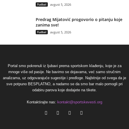
Fudbal
avgust 5, 2026
Predrag Mijatović progovorio o pitanju koje
zanima sve!
Fudbal
avgust 5, 2026
Portal smo pokrenuli iz ljubavi prema sportskom klađenju, koje je za
mnoge više od pasije. Ne bavimo se dojavama, već samo stručnim
analizama, uz odgovarajuće sugestije i predloge. Najbitnije od svega da je
sve potpuno BESPLATNO, a nadamo se da smo bar malo pomogli pri
odabiru parova koje dodajete na tikete.
Kontaktirajte nas:
kontakt@sportskevesti.org