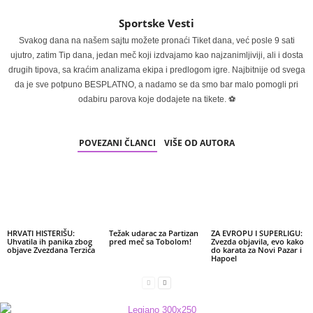
Sportske Vesti
Svakog dana na našem sajtu možete pronaći Tiket dana, već posle 9 sati
ujutro, zatim Tip dana, jedan meč koji izdvajamo kao najzanimljiviji, ali i dosta
drugih tipova, sa kraćim analizama ekipa i predlogom igre. Najbitnije od svega
da je sve potpuno BESPLATNO, a nadamo se da smo bar malo pomogli pri
odabiru parova koje dodajete na tikete. ⚽
POVEZANI ČLANCI
VIŠE OD AUTORA
HRVATI HISTERIŠU:
Težak udarac za Partizan
ZA EVROPU I SUPERLIGU:
Uhvatila ih panika zbog
pred meč sa Tobolom!
Zvezda objavila, evo kako
objave Zvezdana Terzića
do karata za Novi Pazar i
Hapoel