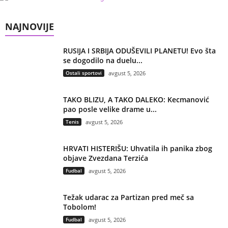
NAJNOVIJE
RUSIJA I SRBIJA ODUŠEVILI PLANETU! Evo šta
se dogodilo na duelu...
Ostali sportovi
avgust 5, 2026
TAKO BLIZU, A TAKO DALEKO: Kecmanović
pao posle velike drame u...
Tenis
avgust 5, 2026
HRVATI HISTERIŠU: Uhvatila ih panika zbog
objave Zvezdana Terzića
Fudbal
avgust 5, 2026
Težak udarac za Partizan pred meč sa
Tobolom!
Fudbal
avgust 5, 2026