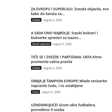
ZA EVROPU I SUPERLIGU: Zvezda objavila, evo
kako do karata za...
Fudbal
avgust 5, 2026
A SADA ONO NAJBOLJE: Srpski bokseri i
bokserke spremni za izazov...
Ostali sportovi
avgust 5, 2026
TIČE SE I ZVEZDE I PARTIZANA: UEFA hitno
promenila važna pravila
Fudbal
avgust 5, 2026
SRBIJA JE ŠAMPION EVROPE! Mlade teniserke
napravile čudo, i to oslabljene
Tenis
avgust 5, 2026
UZNEMIRUJUĆE! Grom ubio fudbalera,
povređeno 9 osoba