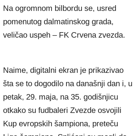
Na ogromnom bilbordu se, usred
pomenutog dalmatinskog grada,
veličao uspeh – FK Crvena zvezda.
Naime, digitalni ekran je prikazivao
šta se to dogodilo na današnji dan i, u
petak, 29. maja, na 35. godišnjicu
otkako su fudbaleri Zvezde osvojili
Kup evropskih šampiona, preteču