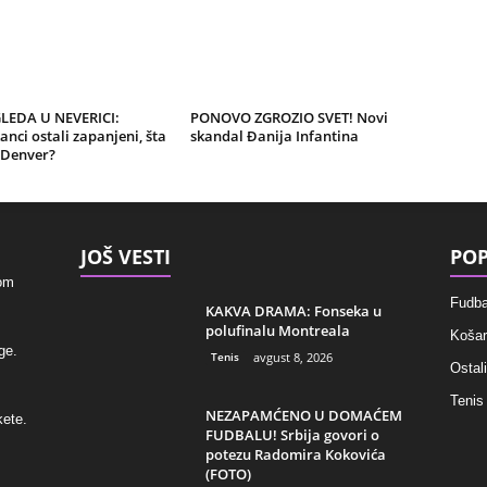
GLEDA U NEVERICI:
PONOVO ZGROZIO SVET! Novi
nci ostali zapanjeni, šta
skandal Đanija Infantina
 Denver?
JOŠ VESTI
POP
kom
Fudba
KAKVA DRAMA: Fonseka u
polufinalu Montreala
Košar
ge.
Tenis
avgust 8, 2026
Ostali
Tenis
NEZAPAMĆENO U DOMAĆEM
kete.
FUDBALU! Srbija govori o
potezu Radomira Kokovića
(FOTO)