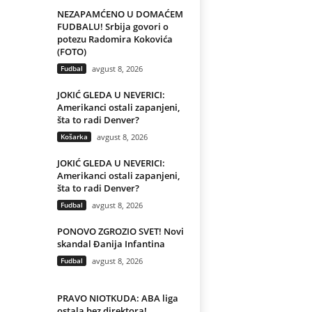
NEZAPAMĆENO U DOMAĆEM
FUDBALU! Srbija govori o
potezu Radomira Kokovića
(FOTO)
Fudbal
avgust 8, 2026
JOKIĆ GLEDA U NEVERICI:
Amerikanci ostali zapanjeni,
šta to radi Denver?
Košarka
avgust 8, 2026
JOKIĆ GLEDA U NEVERICI:
Amerikanci ostali zapanjeni,
šta to radi Denver?
Fudbal
avgust 8, 2026
PONOVO ZGROZIO SVET! Novi
skandal Đanija Infantina
Fudbal
avgust 8, 2026
PRAVO NIOTKUDA: ABA liga
ostala bez direktora!