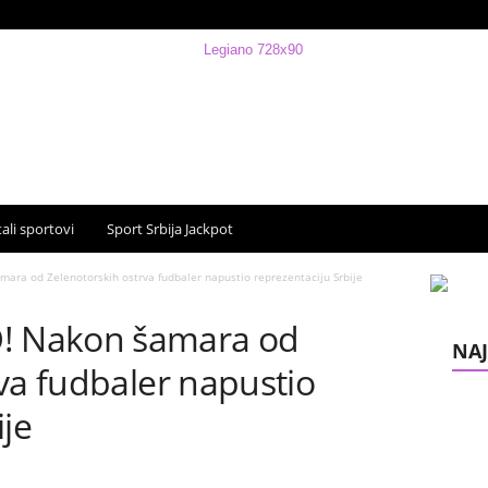
ali sportovi
Sport Srbija Jackpot
a od Zelenotorskih ostrva fudbaler napustio reprezentaciju Srbije
 Nakon šamara od
NAJ
va fudbaler napustio
ije