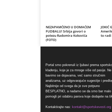
NEZAPAMĆENO U DOMAĆEM
JOKIĆ 
FUDBALU! Srbija govori o
Amerika
potezu Radomira Kokovića
to radi
(FOTO)
Portal smo pokrenuli iz ljubavi prema sports
klađenju, koje je za mnoge više od pasije. Ne
bavimo se dojavama, već samo stručnim
analizama, uz odgovarajuće sugestije i predlo
Najbitnije od svega da je sve potpuno
BESPLATNO, a nadamo se da smo bar malo
pomogli pri odabiru parova koje dodajete na ti
Kontaktirajte nas:
kontakt@sportskevesti.org