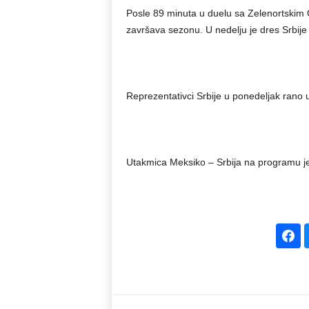
Posle 89 minuta u duelu sa Zelenortskim O
završava sezonu. U nedelju je dres Srbije
Reprezentativci Srbije u ponedeljak rano u
Utakmica Meksiko – Srbija na programu je