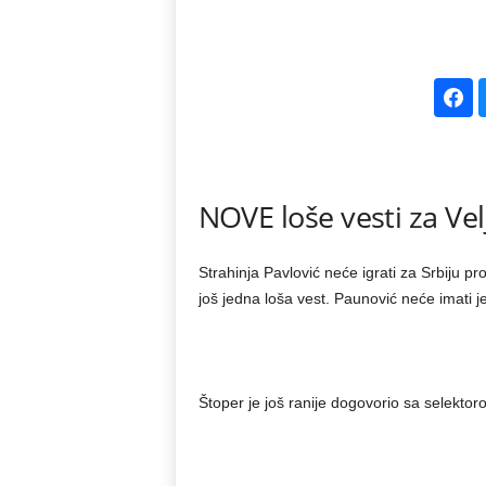
k
e
V
e
NOVE loše vesti za Ve
s
t
Strahinja Pavlović neće igrati za Srbiju p
još jedna loša vest. Paunović neće imati 
i
Štoper je još ranije dogovorio sa selekto