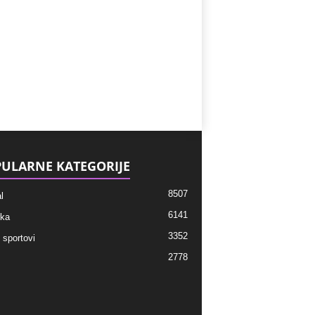
ULARNE KATEGORIJE
8507
l
6141
ka
3352
 sportovi
2778