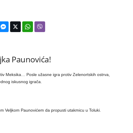
ljka Paunovića!
rotiv Meksika… Posle užasne igra protiv Zelenortskih ostrva,
jednog iskusnog igrača.
rom Veljkom Paunovićem da propusti utakmicu u Toluki.