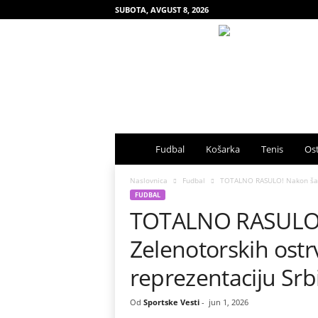
SUBOTA, AVGUST 8, 2026
S
Fudbal
Košarka
Tenis
Ost
p
Naslovnica
Fudbal
TOTALNO RASULO! Nakon šamar
FUDBAL
TOTALNO RASULO!
o
Zelenotorskih ostr
r
reprezentaciju Srb
t
Od
Sportske Vesti
-
jun 1, 2026
s