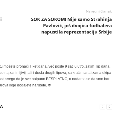
Naredni članak
i
ŠOK ZA ŠOKOM! Nije samo Strahinja
Pavlović, još dvojica fudbalera
napustila reprezentaciju Srbije
možete pronaći Tiket dana, već posle 9 sati ujutro, zatim Tip dana,
 najzanimljiviji, ali i dosta drugih tipova, sa kraćim analizama ekipa
ije od svega da je sve potpuno BESPLATNO, a nadamo se da smo bar
rova koje dodajete na tikete. ⚽
RA