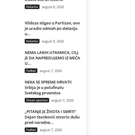
Košarka
avgust 8, 2026
Vildoza stigao u Partizan, ovo
je uradio odmah po sletanju
u...
Košarka
avgust 8, 2026
NEMA LAKIH UTAKMICA, CILJ
JE DA NAPREDUJEMO IZ MEČA
U...
Fudbal
avgust 7, 2026
NEKA SE SPREME HRVATI!
Srbija je u polufinalu
Svetskog prvenstva
Ostali sportovi
avgust 7, 2026
„PITANJE JE ŽIVOTA I SMRTI“
Dejan Stanković otvorio dušu
pred naredne...
Fudbal
avgust 7, 2026