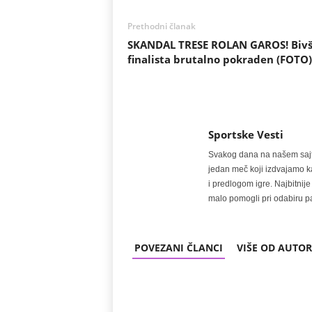
Prethodni članak
SKANDAL TRESE ROLAN GAROS! Bivš
finalista brutalno pokraden (FOTO)
Sportske Vesti
Svakog dana na našem sajtu 
jedan meč koji izdvajamo kao
i predlogom igre. Najbitn
malo pomogli pri odabiru pa
POVEZANI ČLANCI
VIŠE OD AUTO