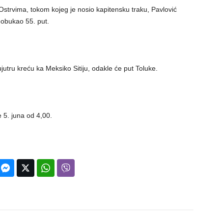
strvima, tokom kojeg je nosio kapitensku traku, Pavlović
 obukao 55. put.
jutru kreću ka Meksiko Sitiju, odakle će put Toluke.
 5. juna od 4,00.