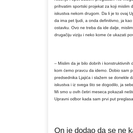
prihvatim sportski projekat za koji mislim d
iskustva nekom drugom. Da li je to ovaj Up
da ima pet ljudi, a onda definitivno, ja 
ostavku. Ovo ne treba da ide dalje, misli
drugačiju viziju i neko kome će ukazati po
– Mislim da je bilo dobrih i konstruktivnih
kom ćemo pravcu da idemo. Dobio sam pov
predsednika Ljajića i slažem se donekle da
iskustva i iz svega što se dogodilo, ja se
Mi smo u ovih četiri meseca pokazali nešt
Upravni odbor kada sam prvi put preglasan
On je dodao da se ne ka