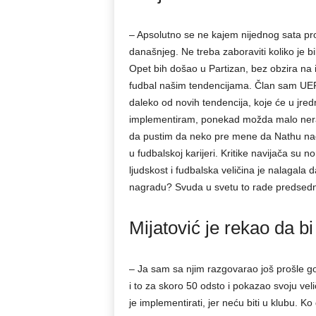
– Apsolutno se ne kajem nijednog sata pr
današnjeg. Ne treba zaboraviti koliko je bil
Opet bih došao u Partizan, bez obzira na 
fudbal našim tendencijama. Član sam UEF
daleko od novih tendencija, koje će u jr
implementiram, ponekad možda malo neraz
da pustim da neko pre mene da Nathu nagr
u fudbalskoj karijeri. Kritike navijača su
ljudskost i fudbalska veličina je nalagala d
nagradu? Svuda u svetu to rade predsednic
Mijatović je rekao da b
– Ja sam sa njim razgovarao još prošle go
i to za skoro 50 odsto i pokazao svoju veli
je implementirati, jer neću biti u klubu. 