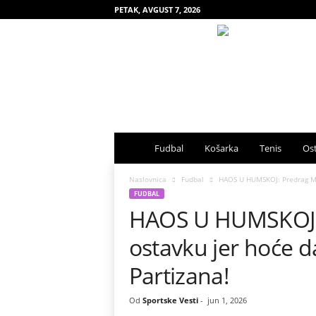
PETAK, AVGUST 7, 2026
S
Fudbal
Košarka
Tenis
Ost
p
Naslovnica
Fudbal
HAOS U HUMSKOJ: Predrag Mij
FUDBAL
HAOS U HUMSKOJ: 
o
ostavku jer hoće 
r
Partizana!
t
Od
Sportske Vesti
-
jun 1, 2026
s