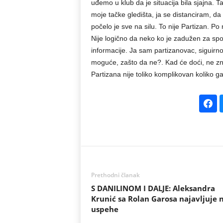
uđemo u klub da je situacija bila sjajna. Ta
moje tačke gledišta, ja se distanciram, da
počelo je sve na silu. To nije Partizan. Po
Nije logično da neko ko je zadužen za spor
informacije. Ja sam partizanovac, siguirn
moguće, zašto da ne?. Kad će doći, ne zn
Partizana nije toliko komplikovan koliko g
Prethodni članak
S DANILINOM I DALJE: Aleksandra
Krunić sa Rolan Garosa najavljuje 
uspehe