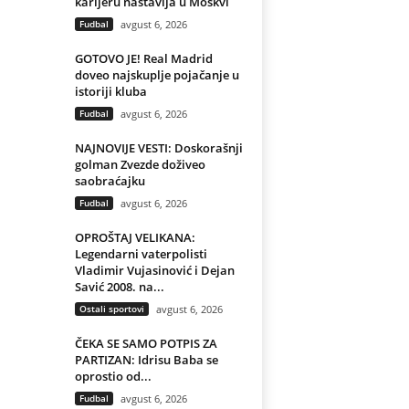
karijeru nastavlja u Moskvi
Fudbal
avgust 6, 2026
GOTOVO JE! Real Madrid
doveo najskuplje pojačanje u
istoriji kluba
Fudbal
avgust 6, 2026
NAJNOVIJE VESTI: Doskorašnji
golman Zvezde doživeo
saobraćajku
Fudbal
avgust 6, 2026
OPROŠTAJ VELIKANA:
Legendarni vaterpolisti
Vladimir Vujasinović i Dejan
Savić 2008. na...
Ostali sportovi
avgust 6, 2026
ČEKA SE SAMO POTPIS ZA
PARTIZAN: Idrisu Baba se
oprostio od...
Fudbal
avgust 6, 2026