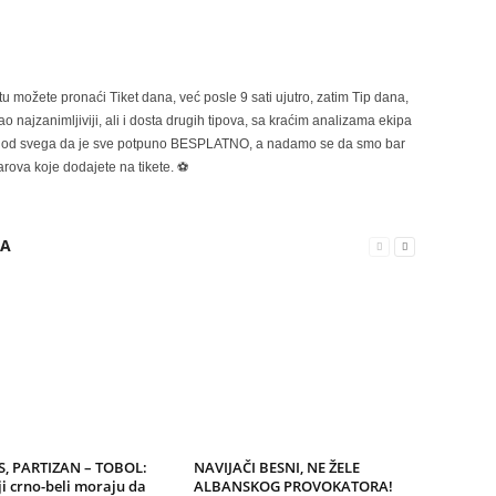
možete pronaći Tiket dana, već posle 9 sati ujutro, zatim Tip dana,
 najzanimljiviji, ali i dosta drugih tipova, sa kraćim analizama ekipa
ije od svega da je sve potpuno BESPLATNO, a nadamo se da smo bar
rova koje dodajete na tikete. ⚽
RA
, PARTIZAN – TOBOL:
NAVIJAČI BESNI, NE ŽELE
i crno-beli moraju da
ALBANSKOG PROVOKATORA!