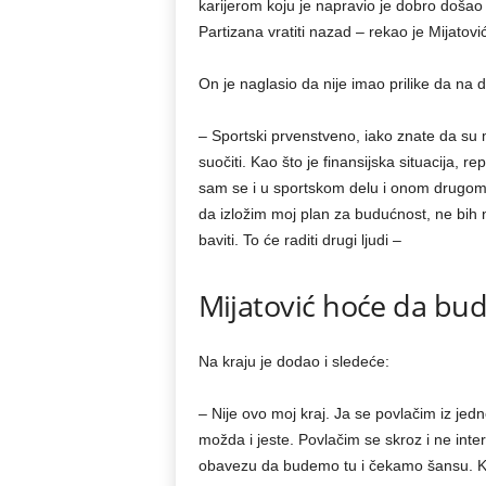
karijerom koju je napravio je dobro doša
Partizana vratiti nazad – rekao je Mijatović
On je naglasio da nije imao prilike da na 
– Sportski prvenstveno, iako znate da su
suočiti. Kao što je finansijska situacija,
sam se i u sportskom delu i onom drugom 
da izložim moj plan za budućnost, ne bih n
baviti. To će raditi drugi ljudi –
Mijatović hoće da bud
Na kraju je dodao i sledeće:
– Nije ovo moj kraj. Ja se povlačim iz jed
možda i jeste. Povlačim se skroz i ne int
obavezu da budemo tu i čekamo šansu. Ka