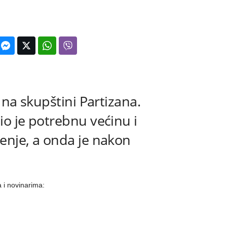
i na skupštini Partizana.
io je potrebnu većinu i
enje, a onda je nakon
.
a i novinarima: