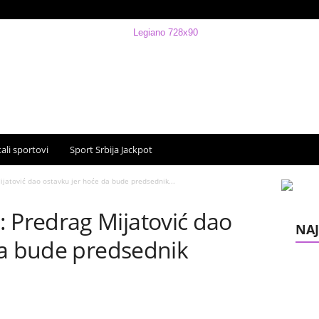
ali sportovi
Sport Srbija Jackpot
atović dao ostavku jer hoće da bude predsednik...
Predrag Mijatović dao
NAJ
da bude predsednik