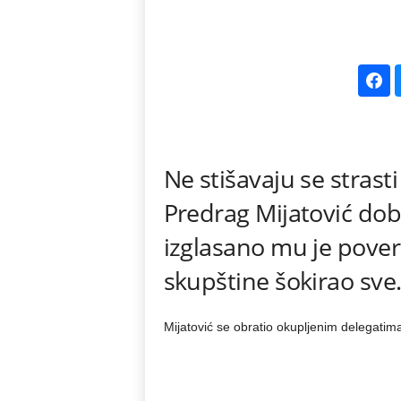
k
e
V
e
Ne stišavaju se strast
s
Predrag Mijatović dob
t
izglasano mu je pover
i
skupštine šokirao sve
Mijatović se obratio okupljenim delegatim