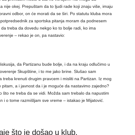
a nije okej. Prepuštam da to ljudi rade koji znaju više, imaju
ravni odbor, on će morati da se širi. Po statutu kluba mora
kao potpredsednik za sportska pitanja moram da podnesem
m da treba da dovedu nekgo ko to bolje radi, ko ima
verenje – rekao je on, pa nastavio:
 diskusija, da Partizanu bude bolje, i da na kraju odlučimo u
erenje Skupštine, i to me jako brine. Slušao sam
 treba krenuti drugim pravcem i misliti na Partizan. Iz mog
be pitam, a i javnost da i je moguće da nastavimo zajedno?
o što ne treba da se vidi. Možda sam trebalo da napustim
 i o tome razmišljam sve vreme – istakao je Mijatović.
je što je došao u klub.