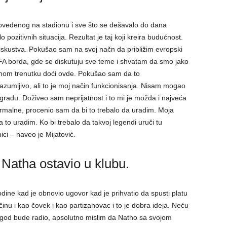
ovedenog na stadionu i sve što se dešavalo do dana
o pozitivnih situacija. Rezultat je taj koji kreira budućnost.
iskustva. Pokušao sam na svoj načn da približim evropski
A borda, gde se diskutuju sve teme i shvatam da smo jako
ednom trenutku doći ovde. Pokušao sam da to
umljivo, ali to je moj način funkcionisanja. Nisam mogao
adu. Doživeo sam neprijatnost i to mi je možda i najveća
 normalne, procenio sam da bi to trebalo da uradim. Moja
a to uradim. Ko bi trebalo da takvoj legendi uruči tu
i – naveo je Mijatović.
i Natha ostavio u klubu.
dine kad je obnovio ugovor kad je prihvatio da spusti platu
činu i kao čovek i kao partizanovac i to je dobra ideja. Neću
Ko god bude radio, apsolutno mislim da Natho sa svojom