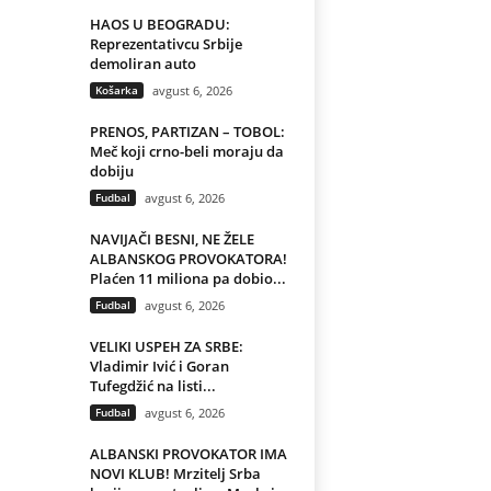
HAOS U BEOGRADU:
Reprezentativcu Srbije
demoliran auto
Košarka
avgust 6, 2026
PRENOS, PARTIZAN – TOBOL:
Meč koji crno-beli moraju da
dobiju
Fudbal
avgust 6, 2026
NAVIJAČI BESNI, NE ŽELE
ALBANSKOG PROVOKATORA!
Plaćen 11 miliona pa dobio...
Fudbal
avgust 6, 2026
VELIKI USPEH ZA SRBE:
Vladimir Ivić i Goran
Tufegdžić na listi...
Fudbal
avgust 6, 2026
ALBANSKI PROVOKATOR IMA
NOVI KLUB! Mrzitelj Srba