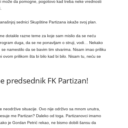
o i može da pomogne, pogotovo kad treba neke vrednosti
.
današnjoj sednici Skupštine Partizana iskaže svoj plan.
 me dotakle razne teme za koje sam mislio da se neću
 reprogram duga, da se ne ponavljam o struji, vodi… Nekako
se namestilo da se bavim tim stvarima. Nisam imao priliku
i ovom prilikom šta bi bilo kad bi bilo. Nisam tu, neću se
e predsednik FK Partizan!
ne neodržive situacije. Ovo nije održivo sa mnom unutra,
eresuje me Partizan? Daleko od toga. Partizanovci imamo
ko je Gordan Petrić rekao, ne bismo dobili šansu da