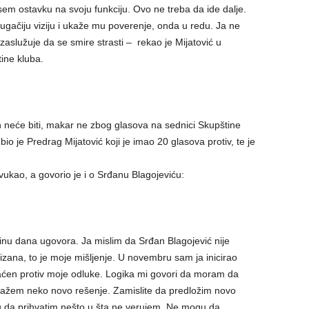
 ostavku na svoju funkciju. Ovo ne treba da ide dalje.
ačiju viziju i ukaže mu poverenje, onda u redu. Ja ne
aslužuje da se smire strasti – rekao je Mijatović u
ine kluba.
eće biti, makar ne zbog glasova na sednici Skupštine
io je Predrag Mijatović koji je imao 20 glasova protiv, te je
ukao, a govorio je i o Srđanu Blagojeviću:
dinu dana ugovora. Ja mislim da Srđan Blagojević nije
izana, to je moje mišljenje. U novembru sam ja inicirao
vraćen protiv moje odluke. Logika mi govori da moram da
lažem neko novo rešenje. Zamislite da predložim novo
 da prihvatim nešto u šta ne verujem. Ne mogu da