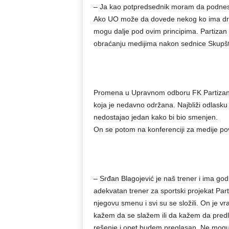
– Ja kao potpredsednik moram da podnesem
Ako UO može da dovede nekog ko ima drug
mogu dalje pod ovim principima. Partizan z
obraćanju medijima nakon sednice Skupšt
Promena u Upravnom odboru FK Partizan n
koja je nedavno održana. Najbliži odlasku b
nedostajao jedan kako bi bio smenjen.
On se potom na konferenciji za medije pov
– Srđan Blagojević je naš trener i ima go
adekvatan trener za sportski projekat Part
njegovu smenu i svi su se složili. On je 
kažem da se slažem ili da kažem da pred
rešenje i opet budem preglasan. Ne mogu