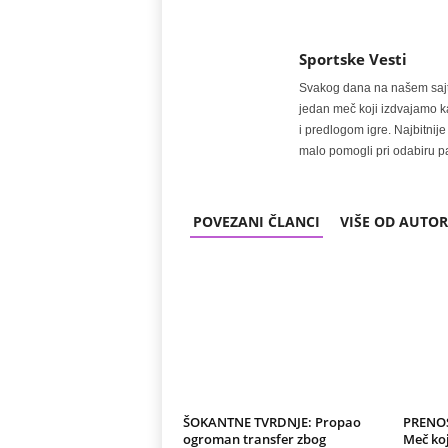
Sportske Vesti
Svakog dana na našem sajtu 
jedan meč koji izdvajamo kao
i predlogom igre. Najbitn
malo pomogli pri odabiru pa
POVEZANI ČLANCI
VIŠE OD AUTO
ŠOKANTNE TVRDNJE: Propao
PRENOS
ogroman transfer zbog
Meč koj