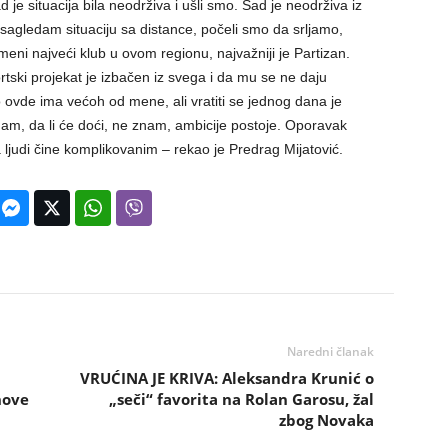
d je situacija bila neodrživa i ušli smo. Sad je neodrživa iz
 sagledam situaciju sa distance, počeli smo da srljamo,
 meni najveći klub u ovom regionu, najvažniji je Partizan.
tski projekat je izbačen iz svega i da mu se ne daju
o ovde ima većoh od mene, ali vratiti se jednog dana je
am, da li će doći, ne znam, ambicije postoje. Oporavak
a ljudi čine komplikovanim – rekao je Predrag Mijatović.
Naredni članak
VRUĆINA JE KRIVA: Aleksandra Krunić o
nove
„seči“ favorita na Rolan Garosu, žal
zbog Novaka