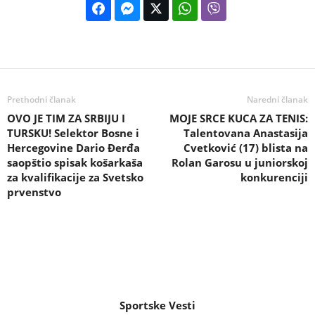
Prethodni članak
Naredni članak
OVO JE TIM ZA SRBIJU I
MOJE SRCE KUCA ZA TENIS:
TURSKU! Selektor Bosne i
Talentovana Anastasija
Hercegovine Dario Đerđa
Cvetković (17) blista na
saopštio spisak košarkaša
Rolan Garosu u juniorskoj
za kvalifikacije za Svetsko
konkurenciji
prvenstvo
Sportske Vesti