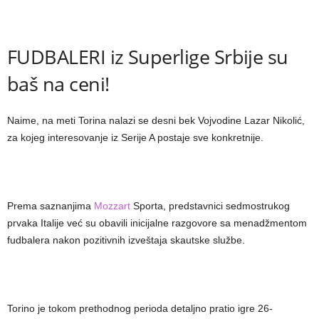
FUDBALERI iz Superlige Srbije su
baš na ceni!
Naime, na meti Torina nalazi se desni bek Vojvodine Lazar Nikolić,
za kojeg interesovanje iz Serije A postaje sve konkretnije.
Prema saznanjima
Mozzart
Sporta, predstavnici sedmostrukog
prvaka Italije već su obavili inicijalne razgovore sa menadžmentom
fudbalera nakon pozitivnih izveštaja skautske službe.
Torino je tokom prethodnog perioda detaljno pratio igre 26-