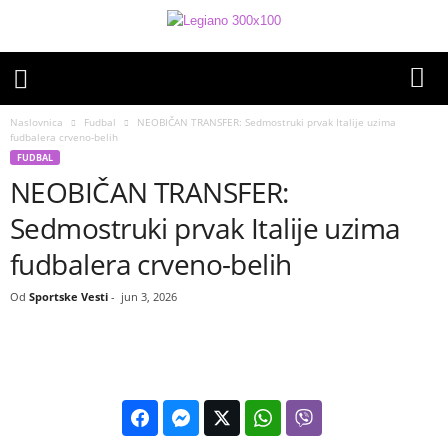
Naslovnica
Fudbal
NEOBIČAN TRANSFER: Sedmostruki prvak Italije uzima
fudbalera crveno-belih
FUDBAL
NEOBIČAN TRANSFER:
Sedmostruki prvak Italije uzima
fudbalera crveno-belih
Od
Sportske Vesti
-
jun 3, 2026