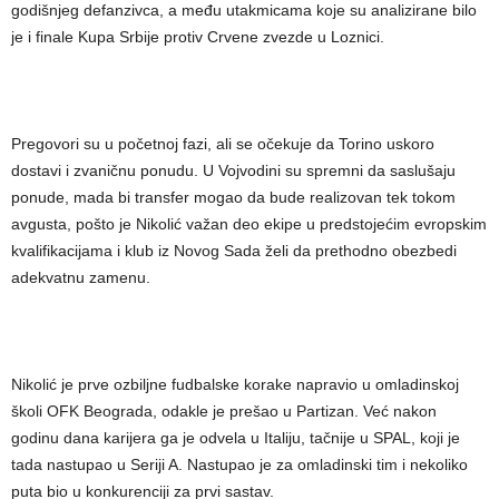
godišnjeg defanzivca, a među utakmicama koje su analizirane bilo
je i finale Kupa Srbije protiv Crvene zvezde u Loznici.
Pregovori su u početnoj fazi, ali se očekuje da Torino uskoro
dostavi i zvaničnu ponudu. U Vojvodini su spremni da saslušaju
ponude, mada bi transfer mogao da bude realizovan tek tokom
avgusta, pošto je Nikolić važan deo ekipe u predstojećim evropskim
kvalifikacijama i klub iz Novog Sada želi da prethodno obezbedi
adekvatnu zamenu.
Nikolić je prve ozbiljne fudbalske korake napravio u omladinskoj
školi OFK Beograda, odakle je prešao u Partizan. Već nakon
godinu dana karijera ga je odvela u Italiju, tačnije u SPAL, koji je
tada nastupao u Seriji A. Nastupao je za omladinski tim i nekoliko
puta bio u konkurenciji za prvi sastav.