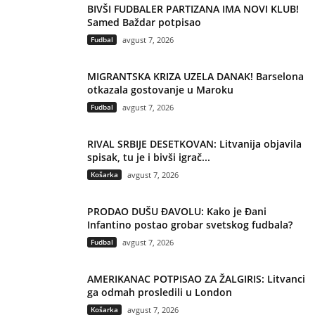
BIVŠI FUDBALER PARTIZANA IMA NOVI KLUB!
Samed Baždar potpisao
Fudbal
avgust 7, 2026
MIGRANTSKA KRIZA UZELA DANAK! Barselona
otkazala gostovanje u Maroku
Fudbal
avgust 7, 2026
RIVAL SRBIJE DESETKOVAN: Litvanija objavila
spisak, tu je i bivši igrač...
Košarka
avgust 7, 2026
PRODAO DUŠU ĐAVOLU: Kako je Đani
Infantino postao grobar svetskog fudbala?
Fudbal
avgust 7, 2026
AMERIKANAC POTPISAO ZA ŽALGIRIS: Litvanci
ga odmah prosledili u London
Košarka
avgust 7, 2026