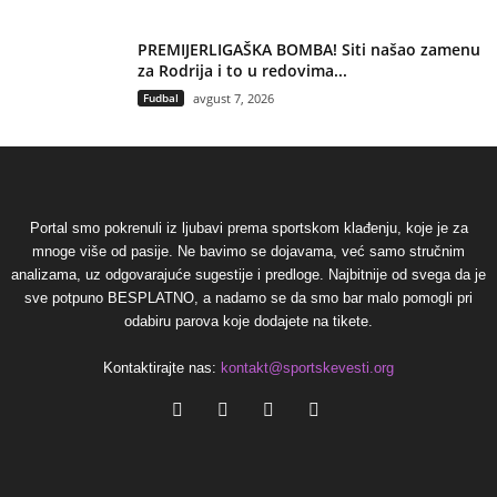
PREMIJERLIGAŠKA BOMBA! Siti našao zamenu
za Rodrija i to u redovima...
Fudbal
avgust 7, 2026
Portal smo pokrenuli iz ljubavi prema sportskom klađenju, koje je za
mnoge više od pasije. Ne bavimo se dojavama, već samo stručnim
analizama, uz odgovarajuće sugestije i predloge. Najbitnije od svega da je
sve potpuno BESPLATNO, a nadamo se da smo bar malo pomogli pri
odabiru parova koje dodajete na tikete.
Kontaktirajte nas:
kontakt@sportskevesti.org