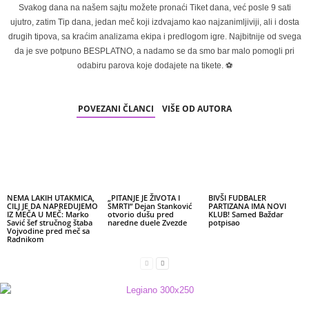
Svakog dana na našem sajtu možete pronaći Tiket dana, već posle 9 sati
ujutro, zatim Tip dana, jedan meč koji izdvajamo kao najzanimljiviji, ali i dosta
drugih tipova, sa kraćim analizama ekipa i predlogom igre. Najbitnije od svega
da je sve potpuno BESPLATNO, a nadamo se da smo bar malo pomogli pri
odabiru parova koje dodajete na tikete. ⚽
POVEZANI ČLANCI
VIŠE OD AUTORA
NEMA LAKIH UTAKMICA,
„PITANJE JE ŽIVOTA I
BIVŠI FUDBALER
CILJ JE DA NAPREDUJEMO
SMRTI“ Dejan Stanković
PARTIZANA IMA NOVI
IZ MEČA U MEČ: Marko
otvorio dušu pred
KLUB! Samed Baždar
Savić šef stručnog štaba
naredne duele Zvezde
potpisao
Vojvodine pred meč sa
Radnikom