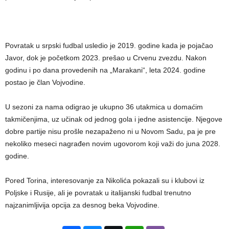
Povratak u srpski fudbal usledio je 2019. godine kada je pojačao
Javor, dok je početkom 2023. prešao u Crvenu zvezdu. Nakon
godinu i po dana provedenih na „Marakani“, leta 2024. godine
postao je član Vojvodine.
U sezoni za nama odigrao je ukupno 36 utakmica u domaćim
takmičenjima, uz učinak od jednog gola i jedne asistencije. Njegove
dobre partije nisu prošle nezapaženo ni u Novom Sadu, pa je pre
nekoliko meseci nagrađen novim ugovorom koji važi do juna 2028.
godine.
Pored Torina, interesovanje za Nikolića pokazali su i klubovi iz
Poljske i Rusije, ali je povratak u italijanski fudbal trenutno
najzanimljivija opcija za desnog beka Vojvodine.