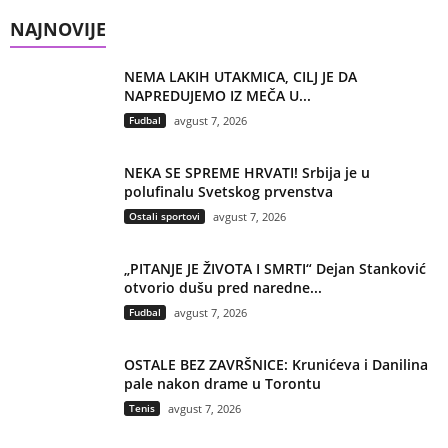
NAJNOVIJE
NEMA LAKIH UTAKMICA, CILJ JE DA
NAPREDUJEMO IZ MEČA U...
Fudbal
avgust 7, 2026
NEKA SE SPREME HRVATI! Srbija je u
polufinalu Svetskog prvenstva
Ostali sportovi
avgust 7, 2026
„PITANJE JE ŽIVOTA I SMRTI“ Dejan Stanković
otvorio dušu pred naredne...
Fudbal
avgust 7, 2026
OSTALE BEZ ZAVRŠNICE: Krunićeva i Danilina
pale nakon drame u Torontu
Tenis
avgust 7, 2026