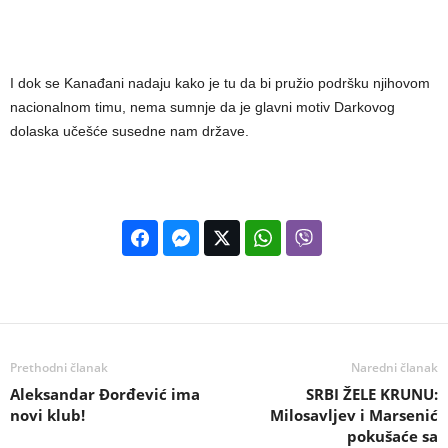
I dok se Kanađani nadaju kako je tu da bi pružio podršku njihovom
nacionalnom timu, nema sumnje da je glavni motiv Darkovog
dolaska učešće susedne nam države.
Prethodni članak
Naredni članak
Aleksandar Đorđević ima
SRBI ŽELE KRUNU:
novi klub!
Milosavljev i Marsenić
pokušaće sa