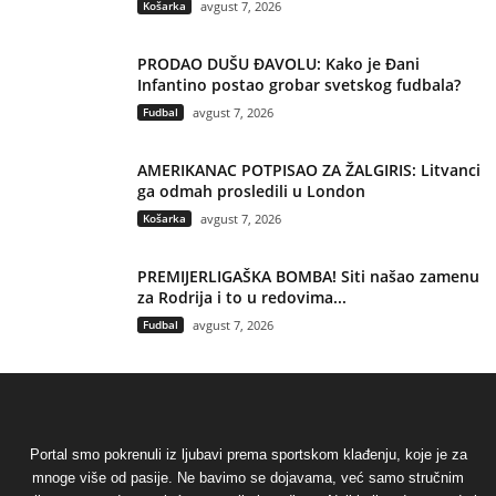
Košarka
avgust 7, 2026
PRODAO DUŠU ĐAVOLU: Kako je Đani
Infantino postao grobar svetskog fudbala?
Fudbal
avgust 7, 2026
AMERIKANAC POTPISAO ZA ŽALGIRIS: Litvanci
ga odmah prosledili u London
Košarka
avgust 7, 2026
PREMIJERLIGAŠKA BOMBA! Siti našao zamenu
za Rodrija i to u redovima...
Fudbal
avgust 7, 2026
Portal smo pokrenuli iz ljubavi prema sportskom klađenju, koje je za
mnoge više od pasije. Ne bavimo se dojavama, već samo stručnim