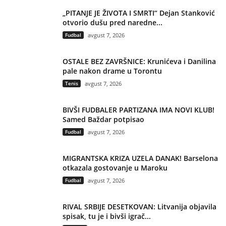
„PITANJE JE ŽIVOTA I SMRTI“ Dejan Stanković
otvorio dušu pred naredne...
Fudbal
avgust 7, 2026
OSTALE BEZ ZAVRŠNICE: Krunićeva i Danilina
pale nakon drame u Torontu
Tenis
avgust 7, 2026
BIVŠI FUDBALER PARTIZANA IMA NOVI KLUB!
Samed Baždar potpisao
Fudbal
avgust 7, 2026
MIGRANTSKA KRIZA UZELA DANAK! Barselona
otkazala gostovanje u Maroku
Fudbal
avgust 7, 2026
RIVAL SRBIJE DESETKOVAN: Litvanija objavila
spisak, tu je i bivši igrač...