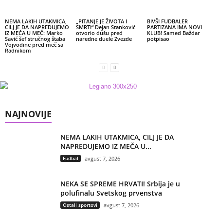
NEMA LAKIH UTAKMICA,
„PITANJE JE ŽIVOTA I
BIVŠI FUDBALER
CILJ JE DA NAPREDUJEMO
SMRTI“ Dejan Stanković
PARTIZANA IMA NOVI
IZ MEČA U MEČ: Marko
otvorio dušu pred
KLUB! Samed Baždar
Savić šef stručnog štaba
naredne duele Zvezde
potpisao
Vojvodine pred meč sa
Radnikom
NAJNOVIJE
NEMA LAKIH UTAKMICA, CILJ JE DA
NAPREDUJEMO IZ MEČA U...
Fudbal
avgust 7, 2026
NEKA SE SPREME HRVATI! Srbija je u
polufinalu Svetskog prvenstva
Ostali sportovi
avgust 7, 2026