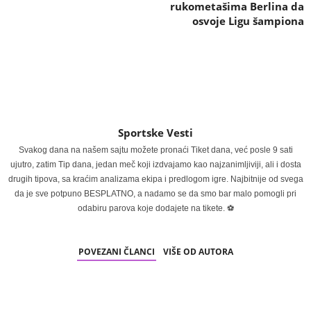
rukometašima Berlina da
osvoje Ligu šampiona
Sportske Vesti
Svakog dana na našem sajtu možete pronaći Tiket dana, već posle 9 sati
ujutro, zatim Tip dana, jedan meč koji izdvajamo kao najzanimljiviji, ali i dosta
drugih tipova, sa kraćim analizama ekipa i predlogom igre. Najbitnije od svega
da je sve potpuno BESPLATNO, a nadamo se da smo bar malo pomogli pri
odabiru parova koje dodajete na tikete. ⚽
POVEZANI ČLANCI
VIŠE OD AUTORA