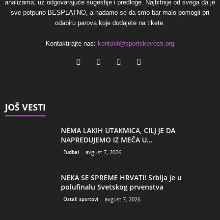
analizama, uz odgovarajuće sugestije i predloge. Najbitnije od svega da je
sve potpuno BESPLATNO, a nadamo se da smo bar malo pomogli pri
odabiru parova koje dodajete na tikete.
Kontaktirajte nas:
kontakt@sportskevesti.org
JOŠ VESTI
NEMA LAKIH UTAKMICA, CILJ JE DA
NAPREDUJEMO IZ MEČA U...
Fudbal
avgust 7, 2026
NEKA SE SPREME HRVATI! Srbija je u
polufinalu Svetskog prvenstva
Ostali sportovi
avgust 7, 2026