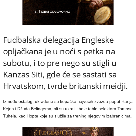
Fudbalska delegacija Engleske
opljačkana je u noći s petka na
subotu, i to pre nego su stigli u
Kanzas Siti, gde će se sastati sa
Hrvatskom, tvrde britanski meidji.
Između ostalog, ukradene su kopačke najvećih zvezda poput Harija
Kejna i Džuda Belingema, ali su ukrali i bele table selektora Tomasa
Tuhela, kao i lopte koje su služile za trening njegovim izabranicima.