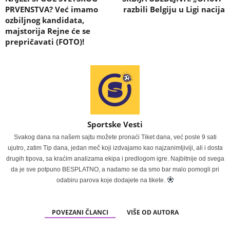
PRVENSTVA? Već imamo
razbili Belgiju u Ligi nacija
ozbiljnog kandidata,
majstorija Rejne će se
prepričavati (FOTO)!
Sportske Vesti
Svakog dana na našem sajtu možete pronaći Tiket dana, već posle 9 sati
ujutro, zatim Tip dana, jedan meč koji izdvajamo kao najzanimljiviji, ali i dosta
drugih tipova, sa kraćim analizama ekipa i predlogom igre. Najbitnije od svega
da je sve potpuno BESPLATNO, a nadamo se da smo bar malo pomogli pri
odabiru parova koje dodajete na tikete.
POVEZANI ČLANCI
VIŠE OD AUTORA