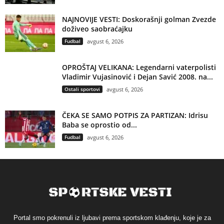
NAJNOVIJE VESTI: Doskorašnji golman Zvezde
doživeo saobraćajku
Fudbal
avgust 6, 2026
OPROŠTAJ VELIKANA: Legendarni vaterpolisti
Vladimir Vujasinović i Dejan Savić 2008. na...
Ostali sportovi
avgust 6, 2026
ČEKA SE SAMO POTPIS ZA PARTIZAN: Idrisu
Baba se oprostio od...
Fudbal
avgust 6, 2026
Portal smo pokrenuli iz ljubavi prema sportskom klađenju, koje je za