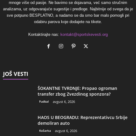
mnoge više od pasije. Ne bavimo se dojavama, već samo stručnim
analizama, uz odgovarajuće sugestije i predloge. Najbitnije od svega da je
sve potpuno BESPLATNO, a nadamo se da smo bar malo pomogli pri
odabiru parova koje dodajete na tikete.
Kontaktirajte nas:
kontakt@sportskevesti.org
JOŠ VESTI
ŠOKANTNE TVRDNJE: Propao ogroman
transfer zbog Zvezdinog sponzora?
Fudbal
avgust 6, 2026
HAOS U BEOGRADU: Reprezentativcu Srbije
demoliran auto
Košarka
avgust 6, 2026