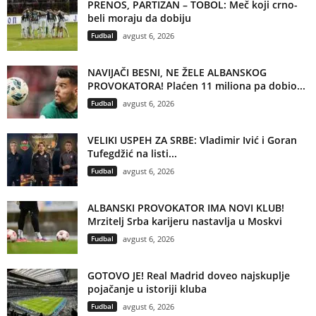
PRENOS, PARTIZAN – TOBOL: Meč koji crno-
beli moraju da dobiju
Fudbal
avgust 6, 2026
NAVIJAČI BESNI, NE ŽELE ALBANSKOG
PROVOKATORA! Plaćen 11 miliona pa dobio...
Fudbal
avgust 6, 2026
VELIKI USPEH ZA SRBE: Vladimir Ivić i Goran
Tufegdžić na listi...
Fudbal
avgust 6, 2026
ALBANSKI PROVOKATOR IMA NOVI KLUB!
Mrzitelj Srba karijeru nastavlja u Moskvi
Fudbal
avgust 6, 2026
GOTOVO JE! Real Madrid doveo najskuplje
pojačanje u istoriji kluba
Fudbal
avgust 6, 2026