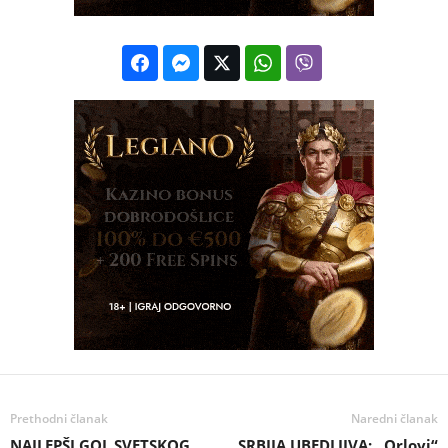
Prethodni članak
Naredni članak
NAJLEPŠI GOL SVETSKOG
SRBIJA UBEDLJIVA: „Orlovi“