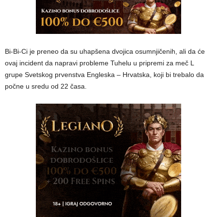
Bi-Bi-Ci je preneo da su uhapšena dvojica osumnjičenih, ali da će
ovaj incident da napravi probleme Tuhelu u pripremi za meč L
grupe Svetskog prvenstva Engleska – Hrvatska, koji bi trebalo da
počne u sredu od 22 časa.