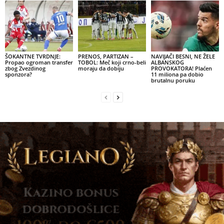
ŠOKANTNE TVRDNJE:
PRENOS, PARTIZAN –
NAVIJAČI BESNI, NE ŽELE
Propao ogroman transfer
TOBOL: Meč koji crno-beli
ALBANSKOG
zbog Zvezdinog
moraju da dobiju
PROVOKATORA! Plaćen
sponzora?
11 miliona pa dobio
brutalnu poruku