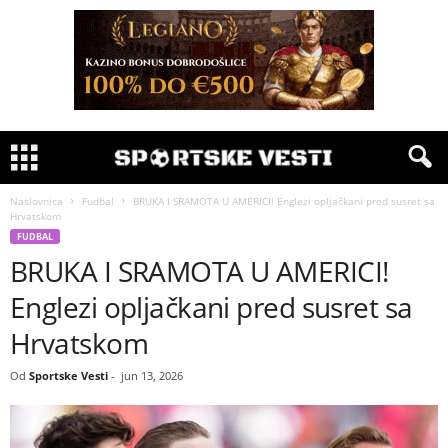
Naslovnica
Fudbal
BRUKA I SRAMOTA U AMERICI! Englezi opljačkani pred susret sa
Hrvatskom
FUDBAL
BRUKA I SRAMOTA U AMERICI!
Englezi opljačkani pred susret sa
Hrvatskom
Od
Sportske Vesti
-
jun 13, 2026