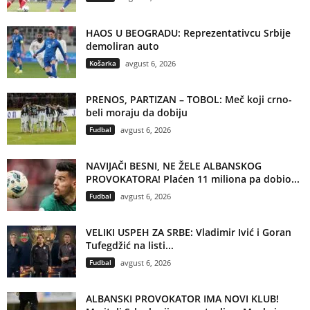
HAOS U BEOGRADU: Reprezentativcu Srbije
demoliran auto
Košarka
avgust 6, 2026
PRENOS, PARTIZAN – TOBOL: Meč koji crno-
beli moraju da dobiju
Fudbal
avgust 6, 2026
NAVIJAČI BESNI, NE ŽELE ALBANSKOG
PROVOKATORA! Plaćen 11 miliona pa dobio...
Fudbal
avgust 6, 2026
VELIKI USPEH ZA SRBE: Vladimir Ivić i Goran
Tufegdžić na listi...
Fudbal
avgust 6, 2026
ALBANSKI PROVOKATOR IMA NOVI KLUB!