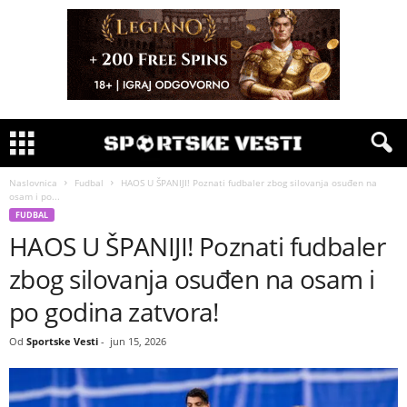
Naslovnica
Fudbal
HAOS U ŠPANIJI! Poznati fudbaler zbog silovanja osuđen na
osam i po...
FUDBAL
HAOS U ŠPANIJI! Poznati fudbaler
zbog silovanja osuđen na osam i
po godina zatvora!
Od
Sportske Vesti
-
jun 15, 2026