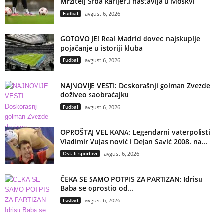
Mrzitelj Srba karijeru nastavlja u Moskvi
Fudbal
avgust 6, 2026
GOTOVO JE! Real Madrid doveo najskuplje
pojačanje u istoriji kluba
Fudbal
avgust 6, 2026
NAJNOVIJE VESTI: Doskorašnji golman Zvezde
doživeo saobraćajku
Fudbal
avgust 6, 2026
OPROŠTAJ VELIKANA: Legendarni vaterpolisti
Vladimir Vujasinović i Dejan Savić 2008. na...
Ostali sportovi
avgust 6, 2026
ČEKA SE SAMO POTPIS ZA PARTIZAN: Idrisu
Baba se oprostio od...
Fudbal
avgust 6, 2026