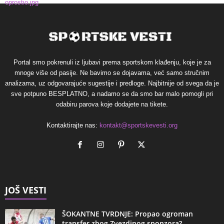
Portal smo pokrenuli iz ljubavi prema sportskom klađenju, koje je za
mnoge više od pasije. Ne bavimo se dojavama, već samo stručnim
analizama, uz odgovarajuće sugestije i predloge. Najbitnije od svega da je
sve potpuno BESPLATNO, a nadamo se da smo bar malo pomogli pri
odabiru parova koje dodajete na tikete.
Kontaktirajte nas:
kontakt@sportskevesti.org
JOŠ VESTI
ŠOKANTNE TVRDNJE: Propao ogroman
transfer zbog Zvezdinog sponzora?