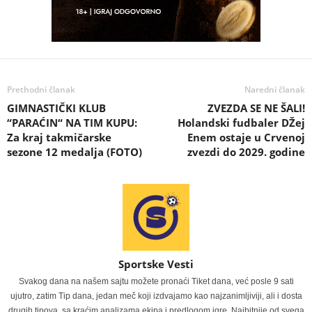
Prethodni članak
Naredni članak
GIMNASTIČKI KLUB
ZVEZDA SE NE ŠALI!
“PARAĆIN“ NA TIM KUPU:
Holandski fudbaler DŽej
Za kraj takmičarske
Enem ostaje u Crvenoj
sezone 12 medalja (FOTO)
zvezdi do 2029. godine
Sportske Vesti
Svakog dana na našem sajtu možete pronaći Tiket dana, već posle 9 sati
ujutro, zatim Tip dana, jedan meč koji izdvajamo kao najzanimljiviji, ali i dosta
drugih tipova, sa kraćim analizama ekipa i predlogom igre. Najbitnije od svega