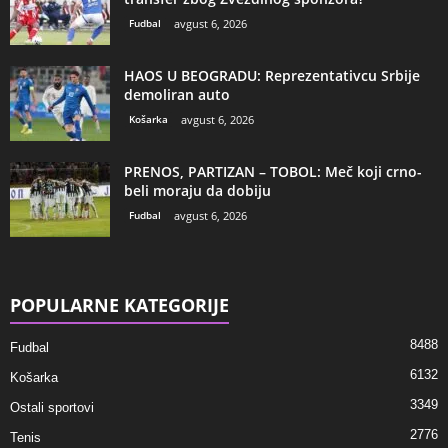
Fudbal
avgust 6, 2026
HAOS U BEOGRADU: Reprezentativcu Srbije
demoliran auto
Košarka
avgust 6, 2026
PRENOS, PARTIZAN – TOBOL: Meč koji crno-
beli moraju da dobiju
Fudbal
avgust 6, 2026
POPULARNE KATEGORIJE
8488
Fudbal
6132
Košarka
3349
Ostali sportovi
2776
Tenis