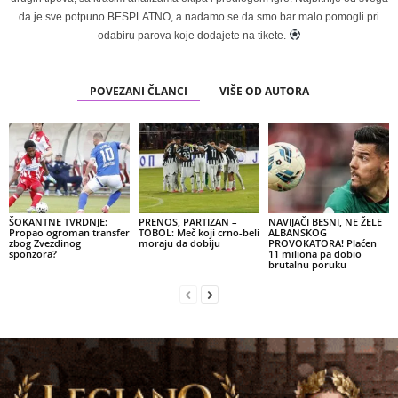
da je sve potpuno BESPLATNO, a nadamo se da smo bar malo pomogli pri
odabiru parova koje dodajete na tikete.
POVEZANI ČLANCI
VIŠE OD AUTORA
ŠOKANTNE TVRDNJE:
PRENOS, PARTIZAN –
NAVIJAČI BESNI, NE ŽELE
Propao ogroman transfer
TOBOL: Meč koji crno-beli
ALBANSKOG
zbog Zvezdinog
moraju da dobiju
PROVOKATORA! Plaćen
sponzora?
11 miliona pa dobio
brutalnu poruku