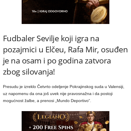
Fudbaler Sevilje koji igra na
pozajmici u Elčeu, Rafa Mir, osuđen
je na osam i po godina zatvora
zbog silovanja!
Presudu je izreklo Četvrto odeljenje Pokrajinskog suda u Valensiji,
uz napomenu da ona još uvek nije pravosnažna i da postoji
mogućnost žalbe, a prenosi „Mundo Deportivo“.