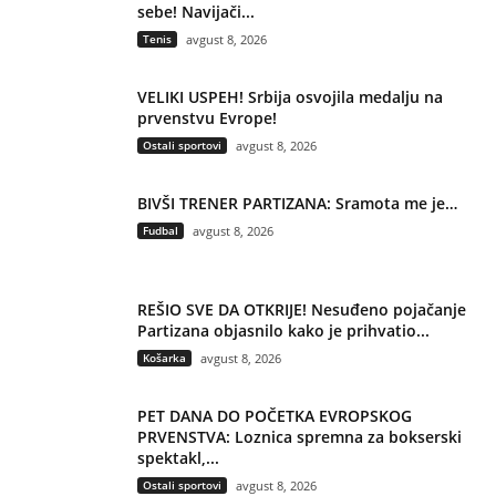
sebe! Navijači...
Tenis
avgust 8, 2026
VELIKI USPEH! Srbija osvojila medalju na
prvenstvu Evrope!
Ostali sportovi
avgust 8, 2026
BIVŠI TRENER PARTIZANA: Sramota me je…
Fudbal
avgust 8, 2026
REŠIO SVE DA OTKRIJE! Nesuđeno pojačanje
Partizana objasnilo kako je prihvatio...
Košarka
avgust 8, 2026
PET DANA DO POČETKA EVROPSKOG
PRVENSTVA: Loznica spremna za bokserski
spektakl,...
Ostali sportovi
avgust 8, 2026