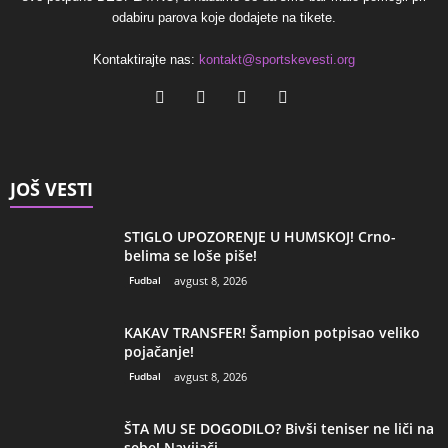
odabiru parova koje dodajete na tikete.
Kontaktirajte nas:
kontakt@sportskevesti.org
JOŠ VESTI
STIGLO UPOZORENJE U HUMSKOJ! Crno-
belima se loše piše!
Fudbal
avgust 8, 2026
KAKAV TRANSFER! Šampion potpisao veliko
pojačanje!
Fudbal
avgust 8, 2026
ŠTA MU SE DOGODILO? Bivši teniser ne liči na
sebe! Navijači...