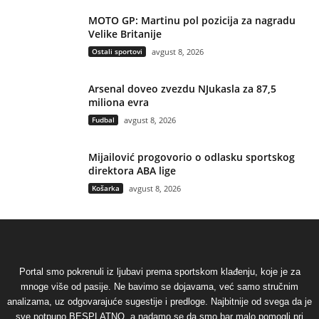
MOTO GP: Martinu pol pozicija za nagradu
Velike Britanije
Ostali sportovi
avgust 8, 2026
Arsenal doveo zvezdu NJukasla za 87,5
miliona evra
Fudbal
avgust 8, 2026
Mijailović progovorio o odlasku sportskog
direktora ABA lige
Košarka
avgust 8, 2026
Portal smo pokrenuli iz ljubavi prema sportskom klađenju, koje je za
mnoge više od pasije. Ne bavimo se dojavama, već samo stručnim
analizama, uz odgovarajuće sugestije i predloge. Najbitnije od svega da je
sve potpuno BESPLATNO, a nadamo se da smo bar malo pomogli pri