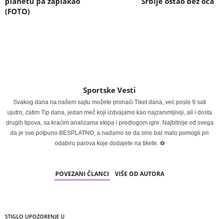
planetu pa zaplakao
Srbije ostao bez oca
(FOTO)
Sportske Vesti
Svakog dana na našem sajtu možete pronaći Tiket dana, već posle 9 sati
ujutro, zatim Tip dana, jedan meč koji izdvajamo kao najzanimljiviji, ali i dosta
drugih tipova, sa kraćim analizama ekipa i predlogom igre. Najbitnije od svega
da je sve potpuno BESPLATNO, a nadamo se da smo bar malo pomogli pri
odabiru parova koje dodajete na tikete. ⚽
POVEZANI ČLANCI
VIŠE OD AUTORA
STIGLO UPOZORENJE U