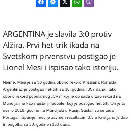
ARGENTINA je slavila 3:0 protiv
Alžira. Prvi het-trik ikada na
Svetskom prvenstvu postigao je
Lionel Mesi i ispisao tako istoriju.
Naime, Mesi je sa 38 godina oborio rekord Kristijana Ronalda.
Argentinac je postigao het-trik sa 38. godina i 357 dana i tako
oborio rekord popularnog „CR7“ koji je do sada držao rekord na
Mundijalima kao najstariji fudbaler koji je postigao het trik. On je to
učinio 2018. godine na Mundijalu u Rusiji. Sastali su se tada
Portugal i Španije, meč je završen rezultatom 3:3 a Kristijano je dao
tri pogotka sa 33. godine i 130 dana.