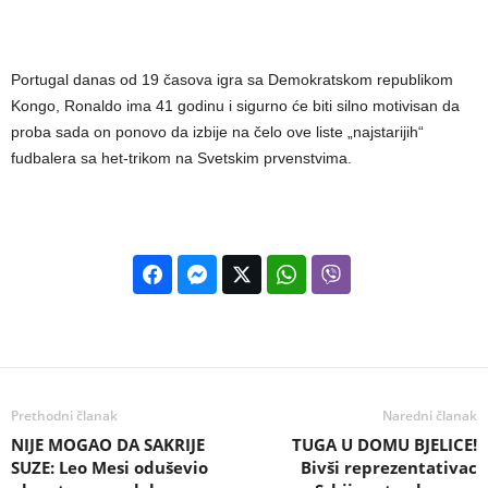
Portugal danas od 19 časova igra sa Demokratskom republikom
Kongo, Ronaldo ima 41 godinu i sigurno će biti silno motivisan da
proba sada on ponovo da izbije na čelo ove liste „najstarijih“
fudbalera sa het-trikom na Svetskim prvenstvima.
Prethodni članak
Naredni članak
NIJE MOGAO DA SAKRIJE
TUGA U DOMU BJELICE!
SUZE: Leo Mesi oduševio
Bivši reprezentativac