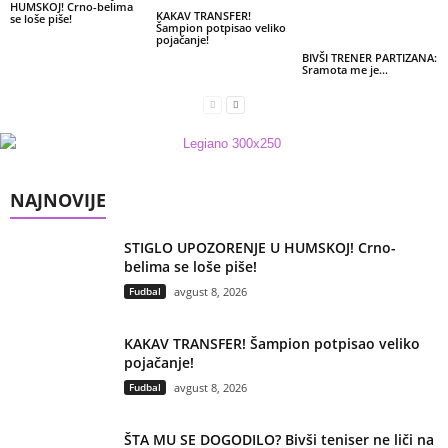
HUMSKOJ! Crno-belima
KAKAV TRANSFER!
se loše piše!
Šampion potpisao veliko
pojačanje!
BIVŠI TRENER PARTIZANA:
Sramota me je…
NAJNOVIJE
STIGLO UPOZORENJE U HUMSKOJ! Crno-
belima se loše piše!
Fudbal
avgust 8, 2026
KAKAV TRANSFER! Šampion potpisao veliko
pojačanje!
Fudbal
avgust 8, 2026
ŠTA MU SE DOGODILO? Bivši teniser ne liči na