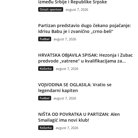
između Srbije i Republike Srpske
Ostali sportovi
avgust 7, 2026
Partizan predstavio dugo čekano pojačanje:
Idrisu Babu je i zvanično „crno-beli“
Fudbal
avgust 7, 2026
HRVATSKA OBJAVILA SPISAK: Hezonja i Zubac
predvode „vatrene“ u kvalifikacijama za...
Košarka
avgust 7, 2026
VOJVODINA SE OGLASILA: Vratio se
legendarni kapiten
Fudbal
avgust 7, 2026
NIŠTA OD POVRATKA U PARTIZAN: Alen
Smailagić ima novi klub!
Košarka
avgust 7, 2026