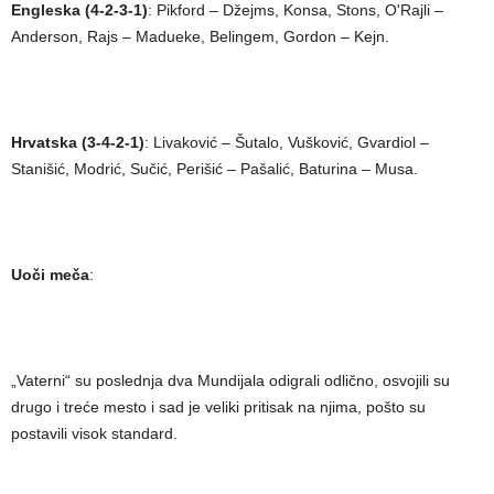
Engleska (4-2-3-1)
: Pikford – Džejms, Konsa, Stons, O'Rajli –
Anderson, Rajs – Madueke, Belingem, Gordon – Kejn.
Hrvatska (3-4-2-1)
: Livaković – Šutalo, Vušković, Gvardiol –
Stanišić, Modrić, Sučić, Perišić – Pašalić, Baturina – Musa.
Uoči meča
:
„Vaterni“ su poslednja dva Mundijala odigrali odlično, osvojili su
drugo i treće mesto i sad je veliki pritisak na njima, pošto su
postavili visok standard.