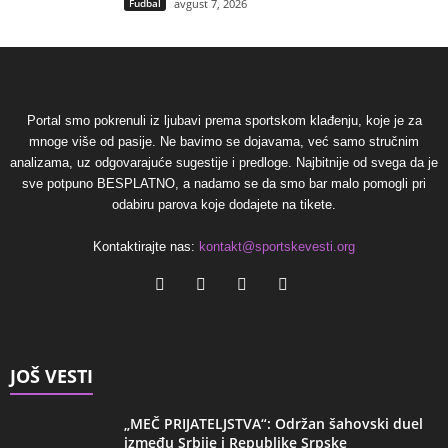
Fudbal
avgust 7, 2026
Portal smo pokrenuli iz ljubavi prema sportskom klađenju, koje je za
mnoge više od pasije. Ne bavimo se dojavama, već samo stručnim
analizama, uz odgovarajuće sugestije i predloge. Najbitnije od svega da je
sve potpuno BESPLATNO, a nadamo se da smo bar malo pomogli pri
odabiru parova koje dodajete na tikete.
Kontaktirajte nas:
kontakt@sportskevesti.org
JOŠ VESTI
„MEČ PRIJATELJSTVA“: Održan šahovski duel
između Srbije i Republike Srpske