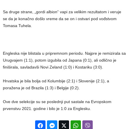
Sa druge strane, „gordi albion“ vapi za velikim rezultatom i veruje
se da je konačno došlo vreme da se on i ostvari pod vođstvom
Tomasa Tuhela.
Engleska nije blistala u pripremnom periodu. Najpre je remizirala sa
Urugvajem (1:1), potom izgubila od Japana (0:1), ali odlično je
finiširala, savladavši Novi Zeland (1:0) i Kostariku (3:0).
Hrvatska je bila bolja od Kolumbije (2:1) i Slovenije (2:1), a
poražena je od Brazila (1:3) i Belgije (0:2).
Ove dve selekcije su se poslednji put sastale na Evropskom
prvenstvu 2021. godine i bilo je 1:0 za Englesku.