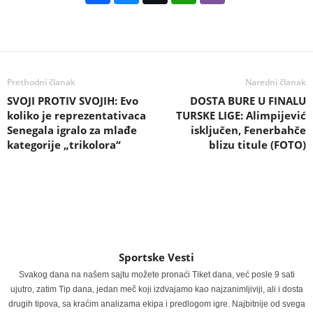
Prethodni članak
Naredni članak
SVOJI PROTIV SVOJIH: Evo
DOSTA BURE U FINALU
koliko je reprezentativaca
TURSKE LIGE: Alimpijević
Senegala igralo za mlađe
isključen, Fenerbahče
kategorije „trikolora“
blizu titule (FOTO)
Sportske Vesti
Svakog dana na našem sajtu možete pronaći Tiket dana, već posle 9 sati
ujutro, zatim Tip dana, jedan meč koji izdvajamo kao najzanimljiviji, ali i dosta
drugih tipova, sa kraćim analizama ekipa i predlogom igre. Najbitnije od svega