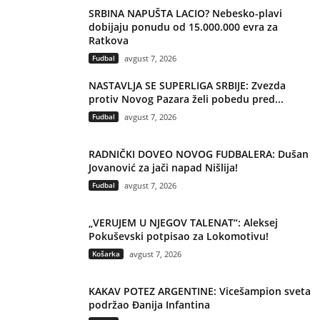
SRBINA NAPUŠTA LACIO? Nebesko-plavi
dobijaju ponudu od 15.000.000 evra za
Ratkova
Fudbal
avgust 7, 2026
NASTAVLJA SE SUPERLIGA SRBIJE: Zvezda
protiv Novog Pazara želi pobedu pred...
Fudbal
avgust 7, 2026
RADNIČKI DOVEO NOVOG FUDBALERA: Dušan
Jovanović za jači napad Nišlija!
Fudbal
avgust 7, 2026
„VERUJEM U NJEGOV TALENAT“: Aleksej
Pokuševski potpisao za Lokomotivu!
Košarka
avgust 7, 2026
KAKAV POTEZ ARGENTINE: Vicešampion sveta
podržao Đanija Infantina