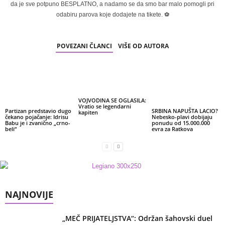
da je sve potpuno BESPLATNO, a nadamo se da smo bar malo pomogli pri
odabiru parova koje dodajete na tikete. ⚽
POVEZANI ČLANCI
VIŠE OD AUTORA
VOJVODINA SE OGLASILA:
Vratio se legendarni
Partizan predstavio dugo
SRBINA NAPUŠTA LACIO?
kapiten
čekano pojačanje: Idrisu
Nebesko-plavi dobijaju
Babu je i zvanično „crno-
ponudu od 15.000.000
beli“
evra za Ratkova
NAJNOVIJE
„MEČ PRIJATELJSTVA“: Održan šahovski duel