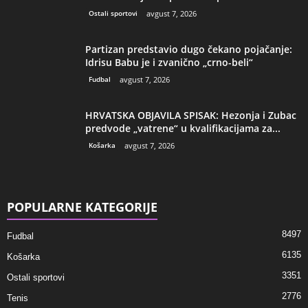
Ostali sportovi
avgust 7, 2026
Partizan predstavio dugo čekano pojačanje:
Idrisu Babu je i zvanično „crno-beli“
Fudbal
avgust 7, 2026
HRVATSKA OBJAVILA SPISAK: Hezonja i Zubac
predvode „vatrene“ u kvalifikacijama za...
Košarka
avgust 7, 2026
POPULARNE KATEGORIJE
8497
Fudbal
6135
Košarka
3351
Ostali sportovi
2776
Tenis