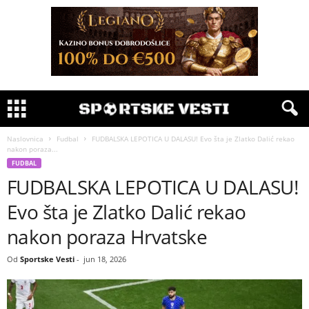
Naslovnica
Fudbal
FUDBALSKA LEPOTICA U DALASU! Evo šta je Zlatko Dalić rekao
nakon poraza...
FUDBAL
FUDBALSKA LEPOTICA U DALASU!
Evo šta je Zlatko Dalić rekao
nakon poraza Hrvatske
Od
Sportske Vesti
-
jun 18, 2026