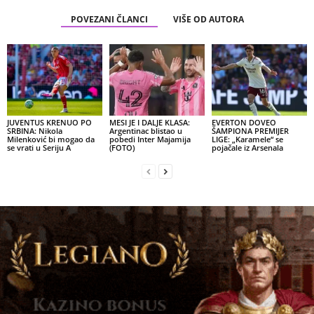
POVEZANI ČLANCI
VIŠE OD AUTORA
JUVENTUS KRENUO PO
MESI JE I DALJE KLASA:
EVERTON DOVEO
SRBINA: Nikola
Argentinac blistao u
ŠAMPIONA PREMIJER
Milenković bi mogao da
pobedi Inter Majamija
LIGE: „Karamele“ se
se vrati u Seriju A
(FOTO)
pojačale iz Arsenala