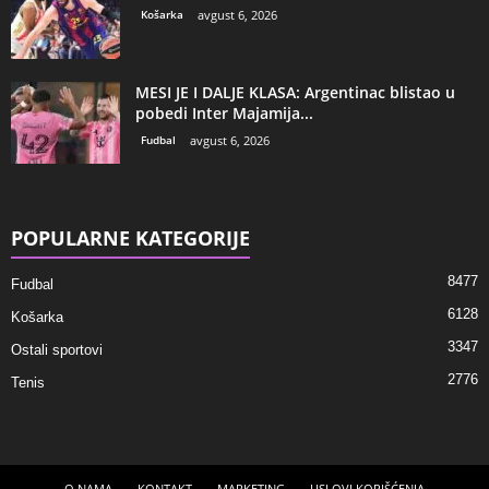
Košarka
avgust 6, 2026
MESI JE I DALJE KLASA: Argentinac blistao u
pobedi Inter Majamija...
Fudbal
avgust 6, 2026
POPULARNE KATEGORIJE
8477
Fudbal
6128
Košarka
3347
Ostali sportovi
2776
Tenis
O NAMA
KONTAKT
MARKETING
USLOVI KORIŠĆENJA