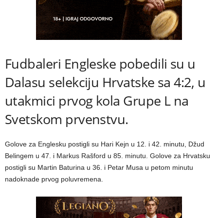
Fudbaleri Engleske pobedili su u
Dalasu selekciju Hrvatske sa 4:2, u
utakmici prvog kola Grupe L na
Svetskom prvenstvu.
Golove za Englesku postigli su Hari Kejn u 12. i 42. minutu, Džud
Belingem u 47. i Markus Rašford u 85. minutu. Golove za Hrvatsku
postigli su Martin Baturina u 36. i Petar Musa u petom minutu
nadoknade prvog poluvremena.