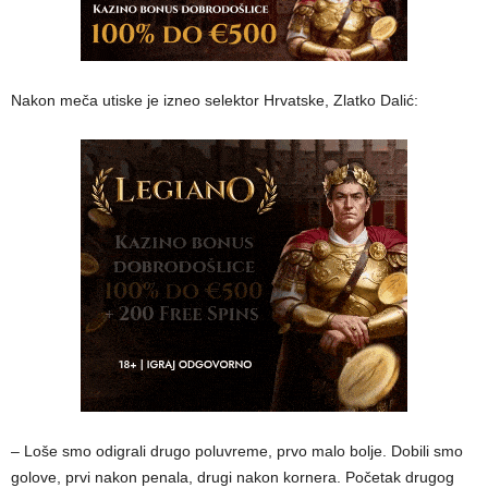
Nakon meča utiske je izneo selektor Hrvatske, Zlatko Dalić:
– Loše smo odigrali drugo poluvreme, prvo malo bolje. Dobili smo
golove, prvi nakon penala, drugi nakon kornera. Početak drugog