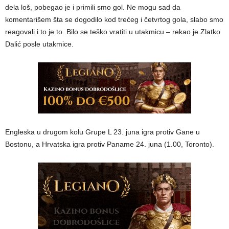
dela loš, pobegao je i primili smo gol. Ne mogu sad da
komentarišem šta se dogodilo kod trećeg i četvrtog gola, slabo smo
reagovali i to je to. Bilo se teško vratiti u utakmicu – rekao je Zlatko
Dalić posle utakmice.
Engleska u drugom kolu Grupe L 23. juna igra protiv Gane u
Bostonu, a Hrvatska igra protiv Paname 24. juna (1.00, Toronto).