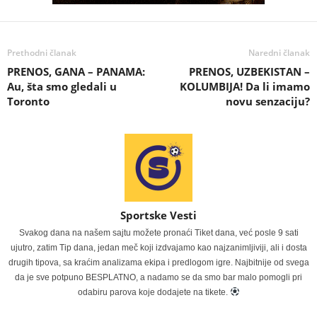
Prethodni članak
Naredni članak
PRENOS, GANA – PANAMA:
PRENOS, UZBEKISTAN –
Au, šta smo gledali u
KOLUMBIJA! Da li imamo
Toronto
novu senzaciju?
Sportske Vesti
Svakog dana na našem sajtu možete pronaći Tiket dana, već posle 9 sati
ujutro, zatim Tip dana, jedan meč koji izdvajamo kao najzanimljiviji, ali i dosta
drugih tipova, sa kraćim analizama ekipa i predlogom igre. Najbitnije od svega
da je sve potpuno BESPLATNO, a nadamo se da smo bar malo pomogli pri
odabiru parova koje dodajete na tikete.