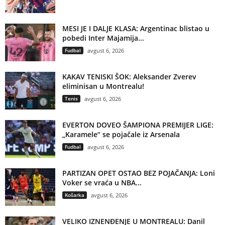
MESI JE I DALJE KLASA: Argentinac blistao u
pobedi Inter Majamija...
Fudbal
avgust 6, 2026
KAKAV TENISKI ŠOK: Aleksander Zverev
eliminisan u Montrealu!
Tenis
avgust 6, 2026
EVERTON DOVEO ŠAMPIONA PREMIJER LIGE:
„Karamele“ se pojačale iz Arsenala
Fudbal
avgust 6, 2026
PARTIZAN OPET OSTAO BEZ POJAČANJA: Loni
Voker se vraća u NBA...
Košarka
avgust 6, 2026
VELIKO IZNENĐENJE U MONTREALU: Danil