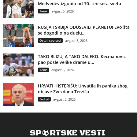
Medvedev izgubio od 70. tenisera sveta
Tenis
avgust 6, 2026
RUSIJA I SRBIJA ODUŠEVILI PLANETU! Evo šta
se dogodilo na duelu...
Ostali sportovi
avgust 5, 2026
TAKO BLIZU, A TAKO DALEKO: Kecmanović
pao posle velike drame u...
Tenis
avgust 5, 2026
HRVATI HISTERIŠU: Uhvatila ih panika zbog
objave Zvezdana Terzića
Fudbal
avgust 5, 2026