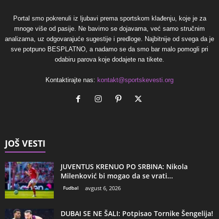
Portal smo pokrenuli iz ljubavi prema sportskom klađenju, koje je za
mnoge više od pasije. Ne bavimo se dojavama, već samo stručnim
analizama, uz odgovarajuće sugestije i predloge. Najbitnije od svega da je
sve potpuno BESPLATNO, a nadamo se da smo bar malo pomogli pri
odabiru parova koje dodajete na tikete.
Kontaktirajte nas:
kontakt@sportskevesti.org
JOŠ VESTI
JUVENTUS KRENUO PO SRBINA: Nikola
Milenković bi mogao da se vrati...
Fudbal
avgust 6, 2026
DUBAI SE NE ŠALI: Potpisao Tornike Šengelija!