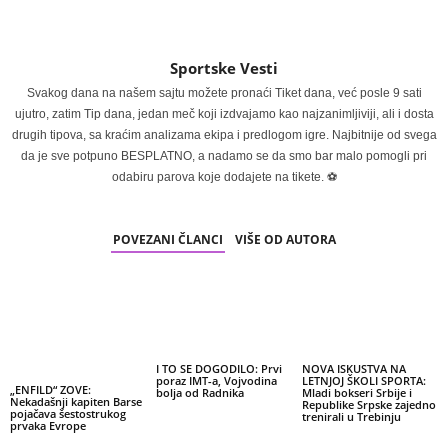
Sportske Vesti
Svakog dana na našem sajtu možete pronaći Tiket dana, već posle 9 sati
ujutro, zatim Tip dana, jedan meč koji izdvajamo kao najzanimljiviji, ali i dosta
drugih tipova, sa kraćim analizama ekipa i predlogom igre. Najbitnije od svega
da je sve potpuno BESPLATNO, a nadamo se da smo bar malo pomogli pri
odabiru parova koje dodajete na tikete. ⚽
POVEZANI ČLANCI
VIŠE OD AUTORA
I TO SE DOGODILO: Prvi
NOVA ISKUSTVA NA
poraz IMT-a, Vojvodina
LETNJOJ ŠKOLI SPORTA:
„ENFILD“ ZOVE:
bolja od Radnika
Mladi bokseri Srbije i
Nekadašnji kapiten Barse
Republike Srpske zajedno
pojačava šestostrukog
trenirali u Trebinju
prvaka Evrope