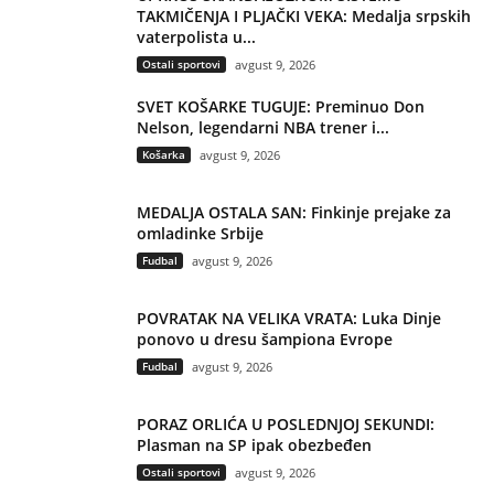
TAKMIČENJA I PLJAČKI VEKA: Medalja srpskih
vaterpolista u...
Ostali sportovi
avgust 9, 2026
SVET KOŠARKE TUGUJE: Preminuo Don
Nelson, legendarni NBA trener i...
Košarka
avgust 9, 2026
MEDALJA OSTALA SAN: Finkinje prejake za
omladinke Srbije
Fudbal
avgust 9, 2026
POVRATAK NA VELIKA VRATA: Luka Dinje
ponovo u dresu šampiona Evrope
Fudbal
avgust 9, 2026
PORAZ ORLIĆA U POSLEDNJOJ SEKUNDI:
Plasman na SP ipak obezbeđen
Ostali sportovi
avgust 9, 2026