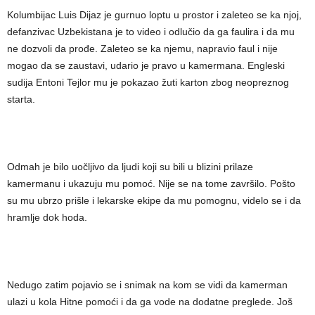
Kolumbijac Luis Dijaz je gurnuo loptu u prostor i zaleteo se ka njoj,
defanzivac Uzbekistana je to video i odlučio da ga faulira i da mu
ne dozvoli da prođe. Zaleteo se ka njemu, napravio faul i nije
mogao da se zaustavi, udario je pravo u kamermana. Engleski
sudija Entoni Tejlor mu je pokazao žuti karton zbog neopreznog
starta.
Odmah je bilo uočljivo da ljudi koji su bili u blizini prilaze
kamermanu i ukazuju mu pomoć. Nije se na tome završilo. Pošto
su mu ubrzo prišle i lekarske ekipe da mu pomognu, videlo se i da
hramlje dok hoda.
Nedugo zatim pojavio se i snimak na kom se vidi da kamerman
ulazi u kola Hitne pomoći i da ga vode na dodatne preglede. Još