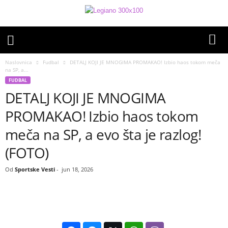
Naslovnica
Fudbal
DETALJ KOJI JE MNOGIMA PROMAKAO! Izbio haos tokom meča
na SP, a...
FUDBAL
DETALJ KOJI JE MNOGIMA
PROMAKAO! Izbio haos tokom
meča na SP, a evo šta je razlog!
(FOTO)
Od
Sportske Vesti
-
jun 18, 2026