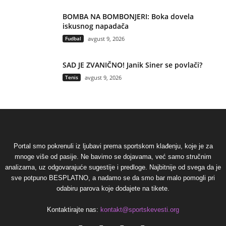
BOMBA NA BOMBONJERI: Boka dovela
iskusnog napadača
Fudbal
avgust 9, 2026
SAD JE ZVANIČNO! Janik Siner se povlači?
Tenis
avgust 9, 2026
Portal smo pokrenuli iz ljubavi prema sportskom klađenju, koje je za
mnoge više od pasije. Ne bavimo se dojavama, već samo stručnim
analizama, uz odgovarajuće sugestije i predloge. Najbitnije od svega da je
sve potpuno BESPLATNO, a nadamo se da smo bar malo pomogli pri
odabiru parova koje dodajete na tikete.
Kontaktirajte nas:
kontakt@sportskevesti.org