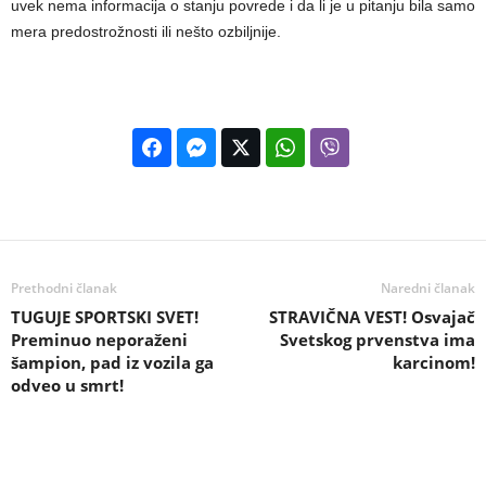
uvek nema informacija o stanju povrede i da li je u pitanju bila samo
mera predostrožnosti ili nešto ozbiljnije.
Prethodni članak
Naredni članak
TUGUJE SPORTSKI SVET!
STRAVIČNA VEST! Osvajač
Preminuo neporaženi
Svetskog prvenstva ima
šampion, pad iz vozila ga
karcinom!
odveo u smrt!