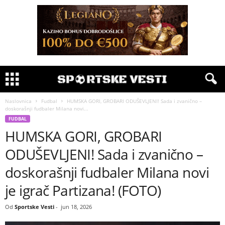
Naslovnica
Fudbal
HUMSKA GORI, GROBARI ODUŠEVLJENI! Sada i zvanično –
doskorašnji fudbaler Milana novi...
FUDBAL
HUMSKA GORI, GROBARI
ODUŠEVLJENI! Sada i zvanično –
doskorašnji fudbaler Milana novi
je igrač Partizana! (FOTO)
Od
Sportske Vesti
-
jun 18, 2026