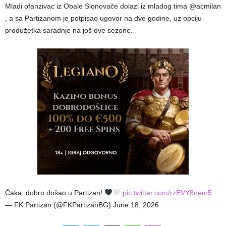
Mladi ofanzivac iz Obale Slonovače dolazi iz mladog tima @acmilan
, a sa Partizanom je potpisao ugovor na dve godine, uz opciju
produžetka saradnje na još dve sezone.
Čaka, dobro došao u Partizan!
pic.twitter.com/rzEVY8nem5
— FK Partizan (@FKPartizanBG) June 18, 2026