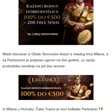
Mladi ofanzivac iz Obale Slonovače dolazi iz mladog tima Milana, a
sa Partizanom je potpisao ugovor na dve godine, uz opciju
produžetka saradnje na još dve sezone.
Iz Milana u Humsku. Čaka Traore je novi fudbaler Partizana!