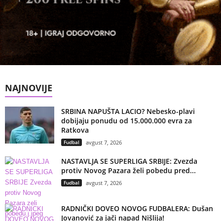
NAJNOVIJE
SRBINA NAPUŠTA LACIO? Nebesko-plavi
dobijaju ponudu od 15.000.000 evra za
Ratkova
Fudbal
avgust 7, 2026
NASTAVLJA SE SUPERLIGA SRBIJE: Zvezda
protiv Novog Pazara želi pobedu pred...
Fudbal
avgust 7, 2026
RADNIČKI DOVEO NOVOG FUDBALERA: Dušan
Jovanović za jači napad Nišlija!