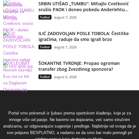
SRBIN UTIŠAO „TUMBU“: Mihajlo Cvetković
srušio PAOK i doneo pobedu Anderlehtu...
Fudbal
avgust 7, 2026
ILIĆ ZADOVOLJAN POSLE TOBOLA: Čestitke
igračima, raduje da smo igrali brzo
Fudbal
avgust 7, 2026
ŠOKANTNE TVRDNJE: Propao ogroman
transfer zbog Zvezdinog sponzora?
Fudbal
avgust 6, 2026
Portal smo pokrenuli iz ljubavi prema sportskom klađenju, koje je za
mnoge više od pasije. Ne bavimo se dojavama, već samo stručnim
analizama, uz odgovarajuće sugestije i predloge. Najbitnije od svega da je
sve potpuno BESPLATNO, a nadamo se da smo bar malo pomogli pri