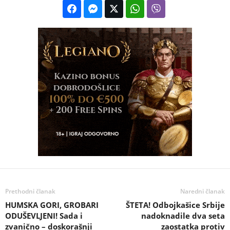
Prethodni članak
Naredni članak
HUMSKA GORI, GROBARI
ŠTETA! Odbojkašice Srbije
ODUŠEVLJENI! Sada i
nadoknadile dva seta
zvanično – doskorašnji
zaostatka protiv