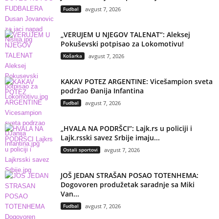
Fudbal
avgust 7, 2026
„VERUJEM U NJEGOV TALENAT“: Aleksej
Pokuševski potpisao za Lokomotivu!
Košarka
avgust 7, 2026
KAKAV POTEZ ARGENTINE: Vicešampion sveta
podržao Đanija Infantina
Fudbal
avgust 7, 2026
„HVALA NA PODRŠCI“: Lajk.rs u policiji i
Lajk.rsski savez Srbije imaju...
Ostali sportovi
avgust 7, 2026
JOŠ JEDAN STRAŠAN POSAO TOTENHEMA:
Dogovoren produžetak saradnje sa Miki
Van...
Fudbal
avgust 7, 2026