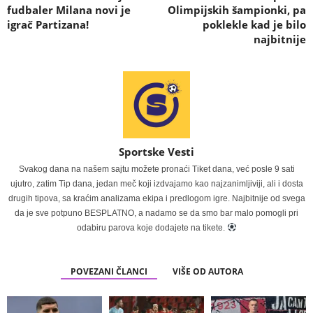
fudbaler Milana novi je
Olimpijskih šampionki, pa
igrač Partizana!
poklekle kad je bilo
najbitnije
Sportske Vesti
Svakog dana na našem sajtu možete pronaći Tiket dana, već posle 9 sati
ujutro, zatim Tip dana, jedan meč koji izdvajamo kao najzanimljiviji, ali i dosta
drugih tipova, sa kraćim analizama ekipa i predlogom igre. Najbitnije od svega
da je sve potpuno BESPLATNO, a nadamo se da smo bar malo pomogli pri
odabiru parova koje dodajete na tikete.
POVEZANI ČLANCI
VIŠE OD AUTORA