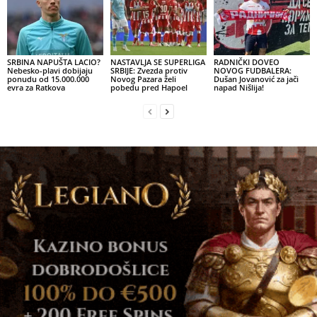
SRBINA NAPUŠTA LACIO?
NASTAVLJA SE SUPERLIGA
RADNIČKI DOVEO
Nebesko-plavi dobijaju
SRBIJE: Zvezda protiv
NOVOG FUDBALERA:
ponudu od 15.000.000
Novog Pazara želi
Dušan Jovanović za jači
evra za Ratkova
pobedu pred Hapoel
napad Nišlija!