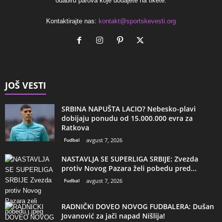
odabiru parova koje dodajete na tikete.
Kontaktirajte nas:
kontakt@sportskevesti.org
JOŠ VESTI
SRBINA NAPUŠTA LACIO? Nebesko-plavi
dobijaju ponudu od 15.000.000 evra za
Ratkova
Fudbal
avgust 7, 2026
NASTAVLJA SE SUPERLIGA SRBIJE: Zvezda
protiv Novog Pazara želi pobedu pred...
Fudbal
avgust 7, 2026
RADNIČKI DOVEO NOVOG FUDBALERA: Dušan
Jovanović za jači napad Nišlija!