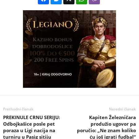
Prethodni članak
Naredni članak
PREKINULE CRNU SERIJU:
Kapiten Železničara
Odbojkašice posle pet
produžio ugovor pa
poraza u Ligi nacija na
poručio: „Ne znam koliko
turniru u Pasig sitiju
ću još igrati fudbal“