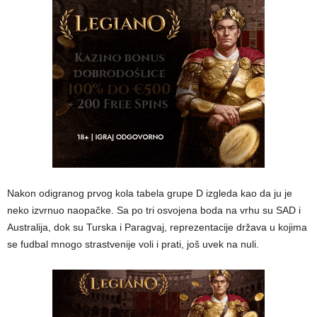
Nakon odigranog prvog kola tabela grupe D izgleda kao da ju je
neko izvrnuo naopačke. Sa po tri osvojena boda na vrhu su SAD i
Australija, dok su Turska i Paragvaj, reprezentacije država u kojima
se fudbal mnogo strastvenije voli i prati, još uvek na nuli.