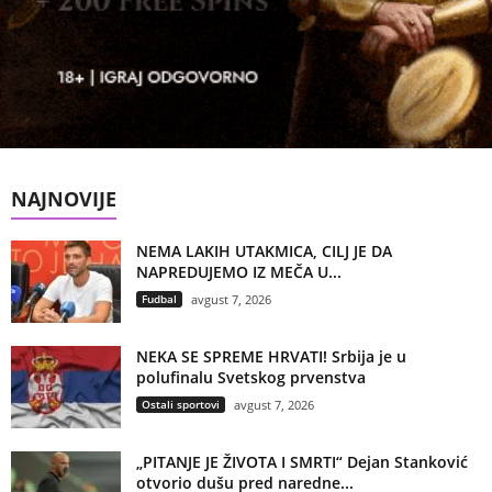
NAJNOVIJE
NEMA LAKIH UTAKMICA, CILJ JE DA
NAPREDUJEMO IZ MEČA U...
Fudbal
avgust 7, 2026
NEKA SE SPREME HRVATI! Srbija je u
polufinalu Svetskog prvenstva
Ostali sportovi
avgust 7, 2026
„PITANJE JE ŽIVOTA I SMRTI“ Dejan Stanković
otvorio dušu pred naredne...