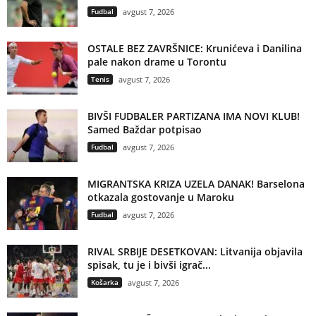
Fudbal
avgust 7, 2026
OSTALE BEZ ZAVRŠNICE: Krunićeva i Danilina
pale nakon drame u Torontu
Tenis
avgust 7, 2026
BIVŠI FUDBALER PARTIZANA IMA NOVI KLUB!
Samed Baždar potpisao
Fudbal
avgust 7, 2026
MIGRANTSKA KRIZA UZELA DANAK! Barselona
otkazala gostovanje u Maroku
Fudbal
avgust 7, 2026
RIVAL SRBIJE DESETKOVAN: Litvanija objavila
spisak, tu je i bivši igrač...
Košarka
avgust 7, 2026