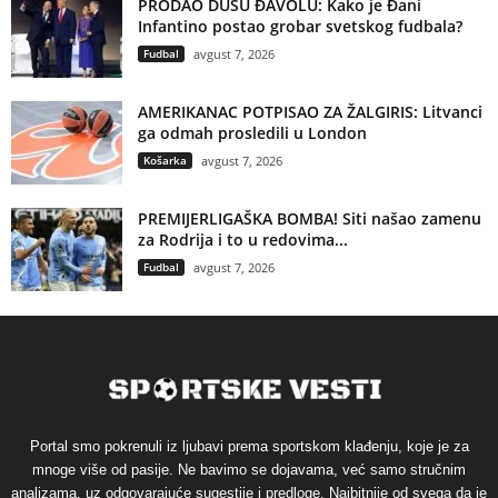
PRODAO DUŠU ĐAVOLU: Kako je Đani
Infantino postao grobar svetskog fudbala?
Fudbal
avgust 7, 2026
AMERIKANAC POTPISAO ZA ŽALGIRIS: Litvanci
ga odmah prosledili u London
Košarka
avgust 7, 2026
PREMIJERLIGAŠKA BOMBA! Siti našao zamenu
za Rodrija i to u redovima...
Fudbal
avgust 7, 2026
Portal smo pokrenuli iz ljubavi prema sportskom klađenju, koje je za
mnoge više od pasije. Ne bavimo se dojavama, već samo stručnim
analizama, uz odgovarajuće sugestije i predloge. Najbitnije od svega da je