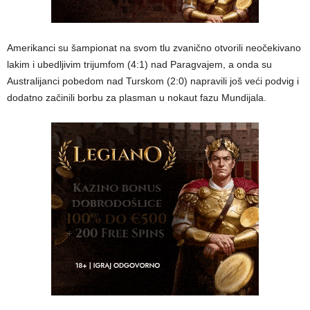
Amerikanci su šampionat na svom tlu zvanično otvorili neočekivano
lakim i ubedljivim trijumfom (4:1) nad Paragvajem, a onda su
Australijanci pobedom nad Turskom (2:0) napravili još veći podvig i
dodatno začinili borbu za plasman u nokaut fazu Mundijala.