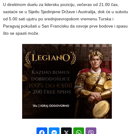
U direktnom duelu za lidersku poziciju, večeras od 21.00 čas,
sastaće se u Sijetlu Sjedinjene Države i Australija, dok će u subotu
od 5.00 sati ujutru po srednjoevropskom vremenu Turska i
Paragvaj pokušati u San Francisku da osvoje prve bodove i spasu
što se spasti može.