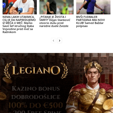
NEMA LAKIH UTAKMICA,
„PITANJE JE ŽIVOTA I
BIVŠI FUDBALER
CILJ JE DA NAPREDUJEMO
SMRTI“ Dejan Stanković
PARTIZANA IMA NOVI
IZ MEČA U MEČ: Marko
otvorio dušu pred
KLUB! Samed Baždar
Savić šef stručnog štaba
naredne duele Zvezde
potpisao
Vojvodine pred meč sa
Radnikom