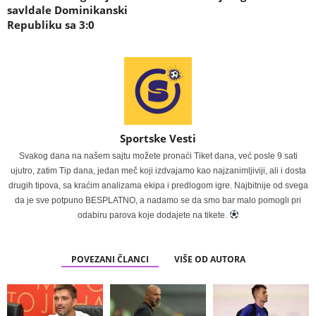
savldale Dominikanski
Republiku sa 3:0
Sportske Vesti
Svakog dana na našem sajtu možete pronaći Tiket dana, već posle 9 sati
ujutro, zatim Tip dana, jedan meč koji izdvajamo kao najzanimljiviji, ali i dosta
drugih tipova, sa kraćim analizama ekipa i predlogom igre. Najbitnije od svega
da je sve potpuno BESPLATNO, a nadamo se da smo bar malo pomogli pri
odabiru parova koje dodajete na tikete.
POVEZANI ČLANCI
VIŠE OD AUTORA