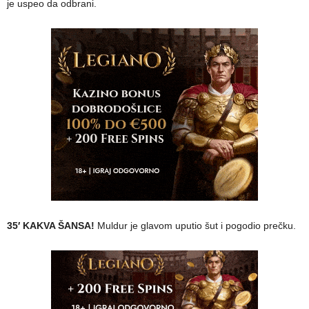
je uspeo da odbrani.
35′ KAKVA ŠANSA!
Muldur je glavom uputio šut i pogodio prečku.