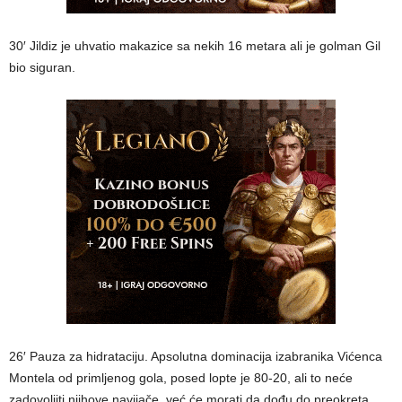
30′ Jildiz je uhvatio makazice sa nekih 16 metara ali je golman Gil
bio siguran.
26′ Pauza za hidrataciju. Apsolutna dominacija izabranika Vićenca
Montela od primljenog gola, posed lopte je 80-20, ali to neće
zadovoljiti njihove navijače, već će morati da dođu do preokreta.