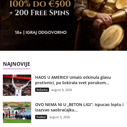
NAJNOVIJE
HAOS U AMERICI! Umalo otkinula glavu
protivnici, pa šokirala svet porukom...
Košarka
avgust 9, 2026
OVO NEMA NI U „BETON LIGI“: Ispucao loptu i
izazvao saobraćajku...
Fudbal
avgust 9, 2026