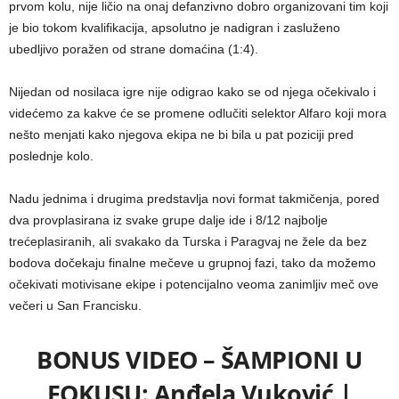
prvom kolu, nije ličio na onaj defanzivno dobro organizovani tim koji
je bio tokom kvalifikacija, apsolutno je nadigran i zasluženo
ubedljivo poražen od strane domaćina (1:4).
Nijedan od nosilaca igre nije odigrao kako se od njega očekivalo i
videćemo za kakve će se promene odlučiti selektor Alfaro koji mora
nešto menjati kako njegova ekipa ne bi bila u pat poziciji pred
poslednje kolo.
Nadu jednima i drugima predstavlja novi format takmičenja, pored
dva provplasirana iz svake grupe dalje ide i 8/12 najbolje
trećeplasiranih, ali svakako da Turska i Paragvaj ne žele da bez
bodova dočekaju finalne mečeve u grupnoj fazi, tako da možemo
očekivati motivisane ekipe i potencijalno veoma zanimljiv meč ove
večeri u San Francisku.
BONUS VIDEO – ŠAMPIONI U
FOKUSU: Anđela Vuković |