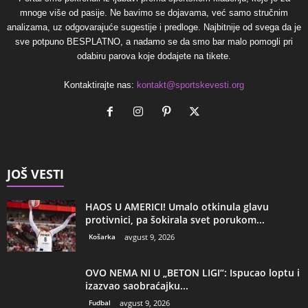
mnoge više od pasije. Ne bavimo se dojavama, već samo stručnim
analizama, uz odgovarajuće sugestije i predloge. Najbitnije od svega da je
sve potpuno BESPLATNO, a nadamo se da smo bar malo pomogli pri
odabiru parova koje dodajete na tikete.
Kontaktirajte nas:
kontakt@sportskevesti.org
JOŠ VESTI
HAOS U AMERICI! Umalo otkinula glavu
protivnici, pa šokirala svet porukom...
Košarka
avgust 9, 2026
OVO NEMA NI U „BETON LIGI“: Ispucao loptu i
izazvao saobraćajku...
Fudbal
avgust 9, 2026