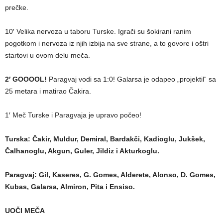
prečke.
10′ Velika nervoza u taboru Turske. Igrači su šokirani ranim
pogotkom i nervoza iz njih izbija na sve strane, a to govore i oštri
startovi u ovom delu meča.
2′ GOOOOL!
Paragvaj vodi sa 1:0! Galarsa je odapeo „projektil“ sa
25 metara i matirao Čakira.
1′ Meč Turske i Paragvaja je upravo počeo!
Turska: Čakir, Muldur, Demiral, Bardakči, Kadioglu, Jukšek,
Čalhanoglu, Akgun, Guler, Jildiz i Akturkoglu.
Paragvaj: Gil, Kaseres, G. Gomes, Alderete, Alonso, D. Gomes,
Kubas, Galarsa, Almiron, Pita i Ensiso.
UOČI MEČA