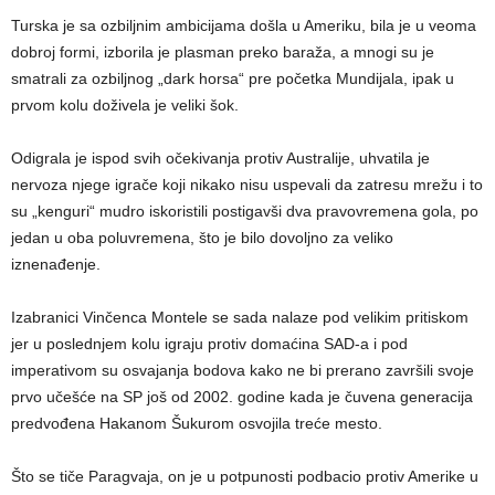
Turska je sa ozbiljnim ambicijama došla u Ameriku, bila je u veoma
dobroj formi, izborila je plasman preko baraža, a mnogi su je
smatrali za ozbiljnog „dark horsa“ pre početka Mundijala, ipak u
prvom kolu doživela je veliki šok.
Odigrala je ispod svih očekivanja protiv Australije, uhvatila je
nervoza njege igrače koji nikako nisu uspevali da zatresu mrežu i to
su „kenguri“ mudro iskoristili postigavši dva pravovremena gola, po
jedan u oba poluvremena, što je bilo dovoljno za veliko
iznenađenje.
Izabranici Vinčenca Montele se sada nalaze pod velikim pritiskom
jer u poslednjem kolu igraju protiv domaćina SAD-a i pod
imperativom su osvajanja bodova kako ne bi prerano završili svoje
prvo učešće na SP još od 2002. godine kada je čuvena generacija
predvođena Hakanom Šukurom osvojila treće mesto.
Što se tiče Paragvaja, on je u potpunosti podbacio protiv Amerike u