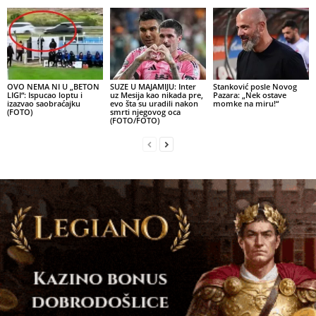
OVO NEMA NI U „BETON
SUZE U MAJAMIJU: Inter
Stanković posle Novog
LIGI“: Ispucao loptu i
uz Mesija kao nikada pre,
Pazara: „Nek ostave
izazvao saobraćajku
evo šta su uradili nakon
momke na miru!“
(FOTO)
smrti njegovog oca
(FOTO/FOTO)