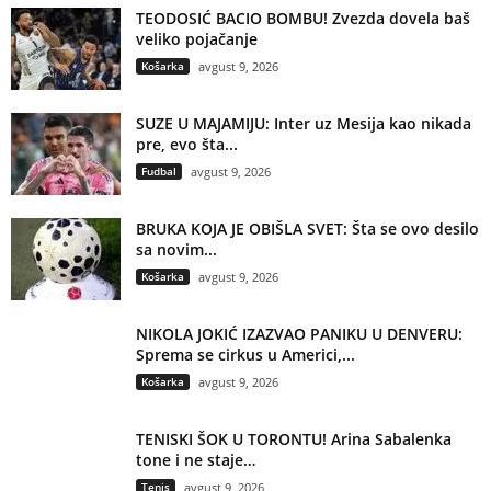
TEODOSIĆ BACIO BOMBU! Zvezda dovela baš
veliko pojačanje
Košarka
avgust 9, 2026
SUZE U MAJAMIJU: Inter uz Mesija kao nikada
pre, evo šta...
Fudbal
avgust 9, 2026
BRUKA KOJA JE OBIŠLA SVET: Šta se ovo desilo
sa novim...
Košarka
avgust 9, 2026
NIKOLA JOKIĆ IZAZVAO PANIKU U DENVERU:
Sprema se cirkus u Americi,...
Košarka
avgust 9, 2026
TENISKI ŠOK U TORONTU! Arina Sabalenka
tone i ne staje…
Tenis
avgust 9, 2026