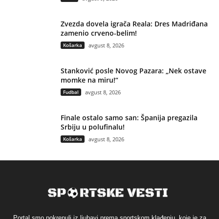
Zvezda dovela igrača Reala: Dres Madriđana
zamenio crveno-belim!
Košarka
avgust 8, 2026
Stanković posle Novog Pazara: „Nek ostave
momke na miru!“
Fudbal
avgust 8, 2026
Finale ostalo samo san: Španija pregazila
Srbiju u polufinalu!
Košarka
avgust 8, 2026
Portal smo pokrenuli iz ljubavi prema sportskom klađenju, koje je za