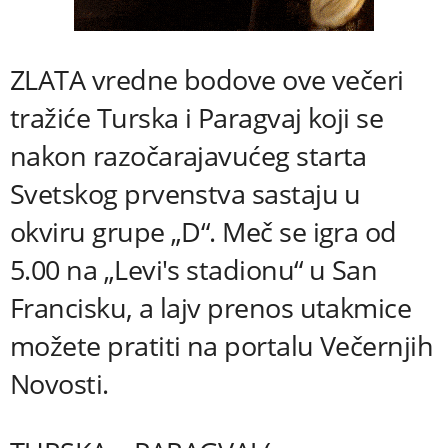
ZLATA vredne bodove ove večeri
tražiće Turska i Paragvaj koji se
nakon razočarajavućeg starta
Svetskog prvenstva sastaju u
okviru grupe „D“. Meč se igra od
5.00 na „Levi's stadionu“ u San
Francisku, a lajv prenos utakmice
možete pratiti na portalu Večernjih
Novosti.