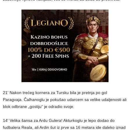
21′ Nakon trećeg kornera za Tursku bila je pretnja po gol
Paragvaja. Čalhanoglu je pokušao udarcem sa velike udaljenosti ali
blok odbrane „gostiju“ je odradio svoje.
14′ Velika šansa za Ardu Gulera! Akturkoglu je lepo dodao do
fudbalera Reala, ali Ardin šut iz prve sa 16 metara ide daleko iznad