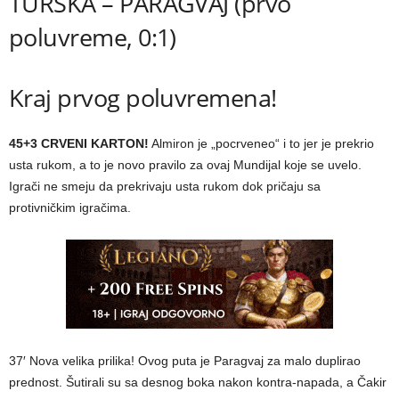
TURSKA – PARAGVAJ (prvo
poluvreme, 0:1)
Kraj prvog poluvremena!
45+3 CRVENI KARTON!
Almiron je „pocrveneo“ i to jer je prekrio
usta rukom, a to je novo pravilo za ovaj Mundijal koje se uvelo.
Igrači ne smeju da prekrivaju usta rukom dok pričaju sa
protivničkim igračima.
37′ Nova velika prilika! Ovog puta je Paragvaj za malo duplirao
prednost. Šutirali su sa desnog boka nakon kontra-napada, a Čakir