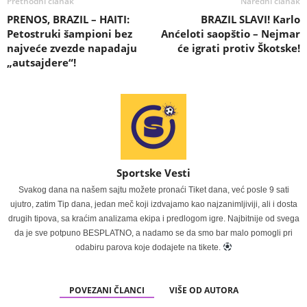
Prethodni članak
Naredni članak
PRENOS, BRAZIL – HAITI:
BRAZIL SLAVI! Karlo
Petostruki šampioni bez
Anćeloti saopštio – Nejmar
najveće zvezde napadaju
će igrati protiv Škotske!
„autsajdere“!
Sportske Vesti
Svakog dana na našem sajtu možete pronaći Tiket dana, već posle 9 sati
ujutro, zatim Tip dana, jedan meč koji izdvajamo kao najzanimljiviji, ali i dosta
drugih tipova, sa kraćim analizama ekipa i predlogom igre. Najbitnije od svega
da je sve potpuno BESPLATNO, a nadamo se da smo bar malo pomogli pri
odabiru parova koje dodajete na tikete.
POVEZANI ČLANCI
VIŠE OD AUTORA