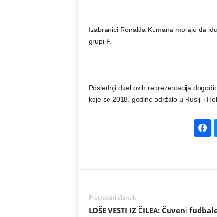
Izabranici Ronalda Kumana moraju da idu n
grupi F.
Poslednji duel ovih reprezentacija dogodi
koje se 2018. godine održalo u Rusiji i Hola
Prethodni članak
LOŠE VESTI IZ ČILEA: Čuveni fudbal