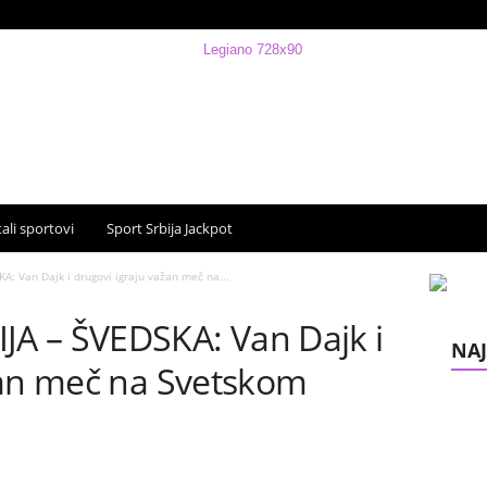
ali sportovi
Sport Srbija Jackpot
: Van Dajk i drugovi igraju važan meč na...
A – ŠVEDSKA: Van Dajk i
NAJ
žan meč na Svetskom