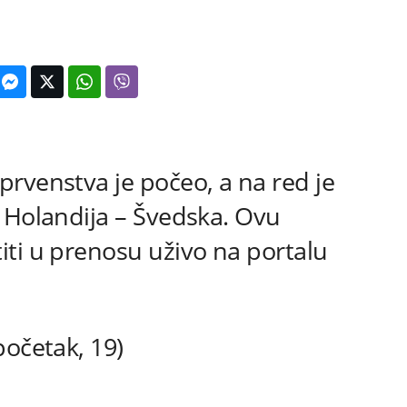
rvenstva je počeo, a na red je
 Holandija – Švedska. Ovu
ti u prenosu uživo na portalu
početak, 19)