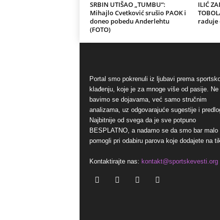
SRBIN UTIŠAO „TUMBU“:
ILIĆ Z
Mihajlo Cvetković srušio PAOK i
TOBOLA:
doneo pobedu Anderlehtu
raduje 
(FOTO)
Portal smo pokrenuli iz ljubavi prema sports
klađenju, koje je za mnoge više od pasije. Ne
bavimo se dojavama, već samo stručnim
analizama, uz odgovarajuće sugestije i predlo
Najbitnije od svega da je sve potpuno
BESPLATNO, a nadamo se da smo bar malo
pomogli pri odabiru parova koje dodajete na ti
Kontaktirajte nas:
kontakt@sportskevesti.org