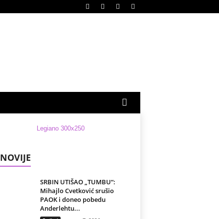
NOVIJE
SRBIN UTIŠAO „TUMBU“:
Mihajlo Cvetković srušio
PAOK i doneo pobedu
Anderlehtu...