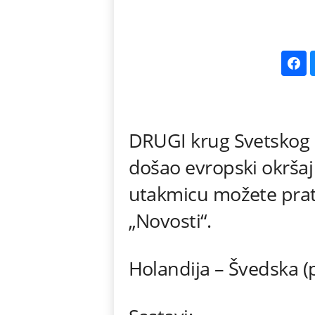
k
e
V
e
DRUGI krug Svetskog p
s
došao evropski okršaj
t
utakmicu možete prati
i
„Novosti“.
Holandija – Švedska (