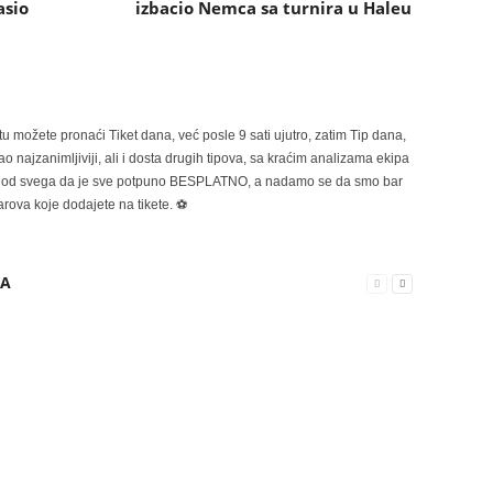
asio
izbacio Nemca sa turnira u Haleu
možete pronaći Tiket dana, već posle 9 sati ujutro, zatim Tip dana,
 najzanimljiviji, ali i dosta drugih tipova, sa kraćim analizama ekipa
ije od svega da je sve potpuno BESPLATNO, a nadamo se da smo bar
rova koje dodajete na tikete. ⚽
RA