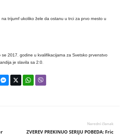
a trijumf ukoliko žele da ostanu u trci za prvo mesto u
o se 2017. godine u kvalifikacijama za Svetsko prvenstvo
ndija je slavila sa 2:0.
Naredni članak
er
ZVEREV PREKINUO SERIJU POBEDA: Fric