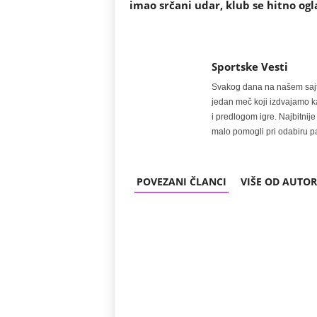
imao srčani udar, klub se hitno ogl
Sportske Vesti
Svakog dana na našem sajtu 
jedan meč koji izdvajamo kao
i predlogom igre. Najbitn
malo pomogli pri odabiru pa
POVEZANI ČLANCI
VIŠE OD AUTO