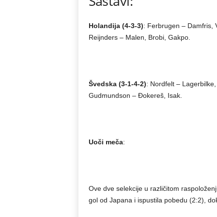
Sastavi:
Holandija (4-3-3)
: Ferbrugen – Damfris,
Reijnders – Malen, Brobi, Gakpo.
Švedska (3-1-4-2)
: Nordfelt – Lagerbilke
Gudmundson – Đokereš, Isak.
Uoči meča
:
Ove dve selekcije u različitom raspoložen
gol od Japana i ispustila pobedu (2:2), dok