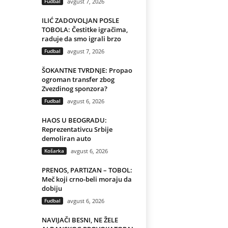
Fudbal
avgust 7, 2026
ILIĆ ZADOVOLJAN POSLE
TOBOLA: Čestitke igračima,
raduje da smo igrali brzo
Fudbal
avgust 7, 2026
ŠOKANTNE TVRDNJE: Propao
ogroman transfer zbog
Zvezdinog sponzora?
Fudbal
avgust 6, 2026
HAOS U BEOGRADU:
Reprezentativcu Srbije
demoliran auto
Košarka
avgust 6, 2026
PRENOS, PARTIZAN – TOBOL:
Meč koji crno-beli moraju da
dobiju
Fudbal
avgust 6, 2026
NAVIJAČI BESNI, NE ŽELE