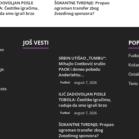
ADOVOLJAN POSLE
ŠOKANTNE TVRDNJE: Propao
 Čestitke igračima,
ogroman transfer zbog
da smo igrali brzo
Zvezdinog sponzora?
JOŠ VESTI
POP
kom
Fudba
SRBIN UTIŠAO „TUMBU“:
Mihajlo Cvetković srušio
Košar
PAOK i doneo pobedu
ge.
Anderlehtu...
Ostali
Fudbal
avgust 7, 2026
Tenis
kete.
ILIĆ ZADOVOLJAN POSLE
TOBOLA: Čestitke igračima,
raduje da smo igrali brzo
Fudbal
avgust 7, 2026
ŠOKANTNE TVRDNJE: Propao
ogroman transfer zbog
Zvezdinog sponzora?