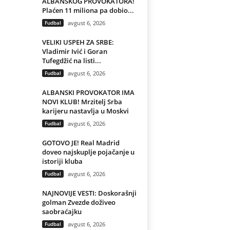
ALBANSKOG PROVOKATORA!
Plaćen 11 miliona pa dobio...
Fudbal
avgust 6, 2026
VELIKI USPEH ZA SRBE:
Vladimir Ivić i Goran
Tufegdžić na listi...
Fudbal
avgust 6, 2026
ALBANSKI PROVOKATOR IMA
NOVI KLUB! Mrzitelj Srba
karijeru nastavlja u Moskvi
Fudbal
avgust 6, 2026
GOTOVO JE! Real Madrid
doveo najskuplje pojačanje u
istoriji kluba
Fudbal
avgust 6, 2026
NAJNOVIJE VESTI: Doskorašnji
golman Zvezde doživeo
saobraćajku
Fudbal
avgust 6, 2026