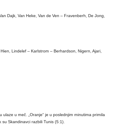
 Van Dajk, Van Heke, Van de Ven – Fravenberh, De Jong,
, Hien, Lindelef – Karlstrom – Berhardson, Nigern, Ajari,
ju ulaze u meč. „Oranje“ je u poslednjim minutima primila
 su Skandinavci razbili Tunis (5:1).