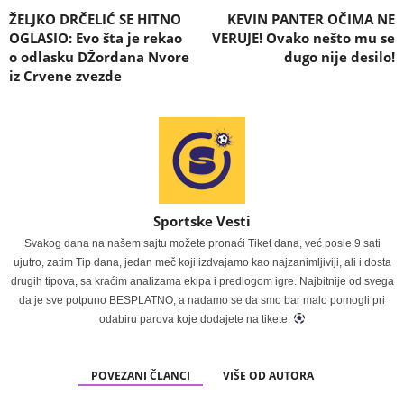
ŽELJKO DRČELIĆ SE HITNO
KEVIN PANTER OČIMA NE
OGLASIO: Evo šta je rekao
VERUJE! Ovako nešto mu se
o odlasku DŽordana Nvore
dugo nije desilo!
iz Crvene zvezde
Sportske Vesti
Svakog dana na našem sajtu možete pronaći Tiket dana, već posle 9 sati
ujutro, zatim Tip dana, jedan meč koji izdvajamo kao najzanimljiviji, ali i dosta
drugih tipova, sa kraćim analizama ekipa i predlogom igre. Najbitnije od svega
da je sve potpuno BESPLATNO, a nadamo se da smo bar malo pomogli pri
odabiru parova koje dodajete na tikete.
POVEZANI ČLANCI
VIŠE OD AUTORA