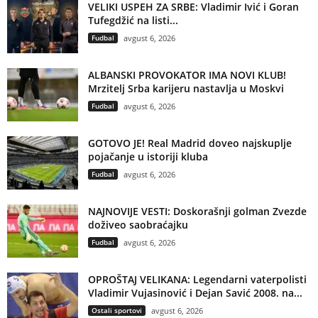
VELIKI USPEH ZA SRBE: Vladimir Ivić i Goran
Tufegdžić na listi...
Fudbal
avgust 6, 2026
ALBANSKI PROVOKATOR IMA NOVI KLUB!
Mrzitelj Srba karijeru nastavlja u Moskvi
Fudbal
avgust 6, 2026
GOTOVO JE! Real Madrid doveo najskuplje
pojačanje u istoriji kluba
Fudbal
avgust 6, 2026
NAJNOVIJE VESTI: Doskorašnji golman Zvezde
doživeo saobraćajku
Fudbal
avgust 6, 2026
OPROŠTAJ VELIKANA: Legendarni vaterpolisti
Vladimir Vujasinović i Dejan Savić 2008. na...
Ostali sportovi
avgust 6, 2026