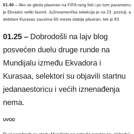
01.40 –
Ako se gleda plasman na FIFA rang listi i po tom parametru
je Ekvador veliki favorit. Južnoamerička selekcija je na 23. poziciji, a
debitant Kurasao zauzima 60 mesta slabije plasiran, tek je 83.
01.25 –
Dobrodošli na lajv blog
posvećen duelu druge runde na
Mundijalu između Ekvadora i
Kurasaa, selektori su objavili startnu
jedanaestoricu i većih iznenađenja
nema.
UVOD