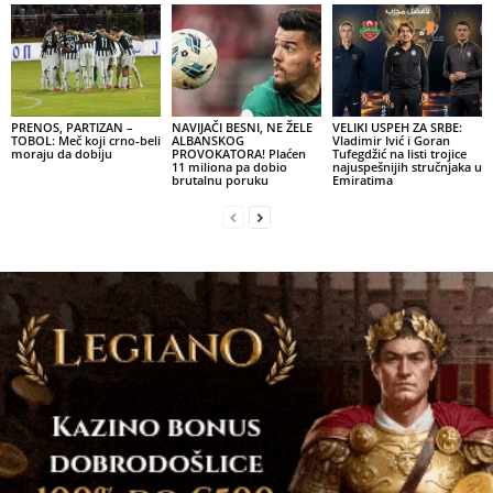
PRENOS, PARTIZAN –
NAVIJAČI BESNI, NE ŽELE
VELIKI USPEH ZA SRBE:
TOBOL: Meč koji crno-beli
ALBANSKOG
Vladimir Ivić i Goran
moraju da dobiju
PROVOKATORA! Plaćen
Tufegdžić na listi trojice
11 miliona pa dobio
najuspešnijih stručnjaka u
brutalnu poruku
Emiratima