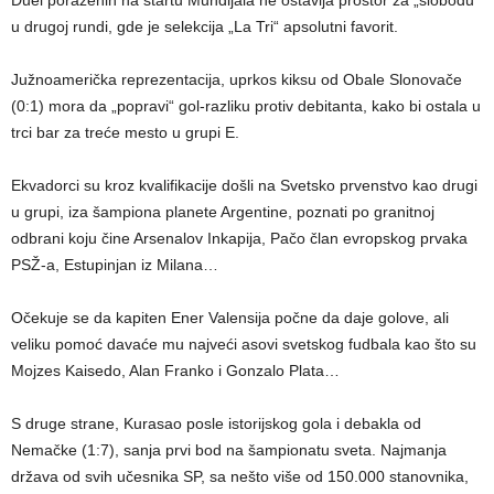
Duel poraženih na startu Mundijala ne ostavlja prostor za „slobodu“
u drugoj rundi, gde je selekcija „La Tri“ apsolutni favorit.
Južnoamerička reprezentacija, uprkos kiksu od Obale Slonovače
(0:1) mora da „popravi“ gol-razliku protiv debitanta, kako bi ostala u
trci bar za treće mesto u grupi E.
Ekvadorci su kroz kvalifikacije došli na Svetsko prvenstvo kao drugi
u grupi, iza šampiona planete Argentine, poznati po granitnoj
odbrani koju čine Arsenalov Inkapija, Pačo član evropskog prvaka
PSŽ-a, Estupinjan iz Milana…
Očekuje se da kapiten Ener Valensija počne da daje golove, ali
veliku pomoć davaće mu najveći asovi svetskog fudbala kao što su
Mojzes Kaisedo, Alan Franko i Gonzalo Plata…
S druge strane, Kurasao posle istorijskog gola i debakla od
Nemačke (1:7), sanja prvi bod na šampionatu sveta. Najmanja
država od svih učesnika SP, sa nešto više od 150.000 stanovnika,