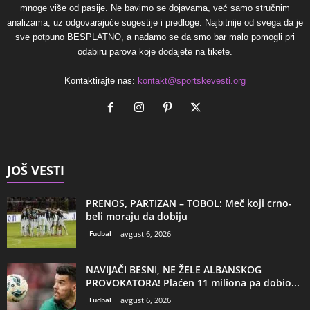
mnoge više od pasije. Ne bavimo se dojavama, već samo stručnim
analizama, uz odgovarajuće sugestije i predloge. Najbitnije od svega da je
sve potpuno BESPLATNO, a nadamo se da smo bar malo pomogli pri
odabiru parova koje dodajete na tikete.
Kontaktirajte nas:
kontakt@sportskevesti.org
JOŠ VESTI
PRENOS, PARTIZAN – TOBOL: Meč koji crno-
beli moraju da dobiju
Fudbal
avgust 6, 2026
NAVIJAČI BESNI, NE ŽELE ALBANSKOG
PROVOKATORA! Plaćen 11 miliona pa dobio...
Fudbal
avgust 6, 2026