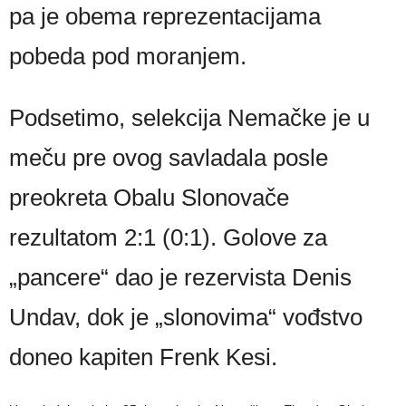
pa je obema reprezentacijama
pobeda pod moranjem.
Podsetimo, selekcija Nemačke je u
meču pre ovog savladala posle
preokreta Obalu Slonovače
rezultatom 2:1 (0:1). Golove za
„pancere“ dao je rezervista Denis
Undav, dok je „slonovima“ vođstvo
doneo kapiten Frenk Kesi.