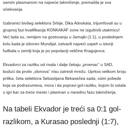
samim plasmanom na najveće takmičenje, premašila je sva
očekivanja.
Izabranici bivšeg selektora Srbije, Dika Advokata, trijumfovali su u
grupnoj fazi kvalifikacija KONKAKAF zone ne izgubivši utakmicu!
Već tada su, remijem na gostovanju u Jamajki (1:1), u poslednjem
kolu kada je izboren Mundijal, ostvarili najveći uspeh u istoriji
fudbala u zemlji koja je po populaciji veličine Kragujevca.
Ekvadorci za razliku od rivala i dalje čekaju „prvenac“ u SAD,
budući da protiv „slonova“ nisu zatresli mrežu. Uprkos velikom broju
prilika, četa selektora Sebastijana Bekasečea sada, osim pobede
koja se podrazumeva, mora i da popravi gol-razliku, kojom bi ostala
u igri bar za treće mesto i plasman u narednu fazu takmičenja.
Na tabeli Ekvador je treći sa 0:1 gol-
razlikom, a Kurasao poslednji (1:7),