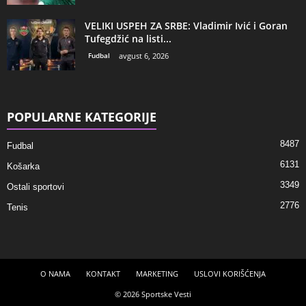
VELIKI USPEH ZA SRBE: Vladimir Ivić i Goran
Tufegdžić na listi...
Fudbal
avgust 6, 2026
POPULARNE KATEGORIJE
8487
Fudbal
6131
Košarka
3349
Ostali sportovi
2776
Tenis
O NAMA
KONTAKT
MARKETING
USLOVI KORIŠĆENJA
© 2026 Sportske Vesti