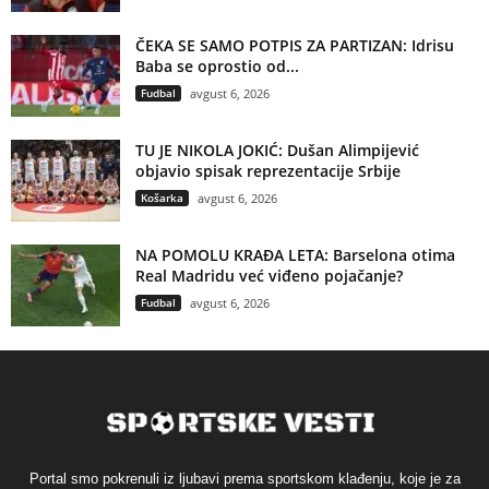
ČEKA SE SAMO POTPIS ZA PARTIZAN: Idrisu
Baba se oprostio od...
Fudbal
avgust 6, 2026
TU JE NIKOLA JOKIĆ: Dušan Alimpijević
objavio spisak reprezentacije Srbije
Košarka
avgust 6, 2026
NA POMOLU KRAĐA LETA: Barselona otima
Real Madridu već viđeno pojačanje?
Fudbal
avgust 6, 2026
Portal smo pokrenuli iz ljubavi prema sportskom klađenju, koje je za