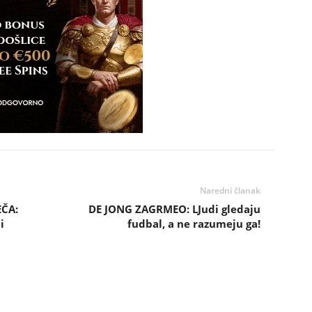
Naredni članak
ČA:
DE JONG ZAGRMEO: LJudi gledaju
i
fudbal, a ne razumeju ga!