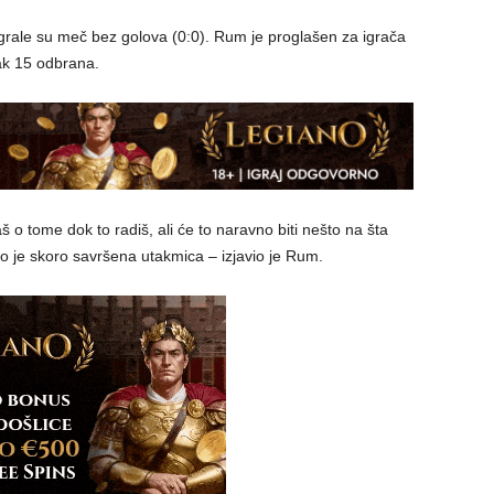
grale su meč bez golova (0:0). Rum je proglašen za igrača
ak 15 odbrana.
 o tome dok to radiš, ali će to naravno biti nešto na šta
o je skoro savršena utakmica – izjavio je Rum.