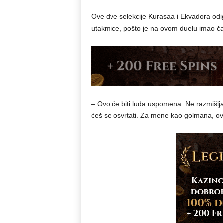
Ove dve selekcije Kurasaa i Ekvadora odi
utakmice, pošto je na ovom duelu imao č
– Ovo će biti luda uspomena. Ne razmišljaš
ćeš se osvrtati. Za mene kao golmana, ov