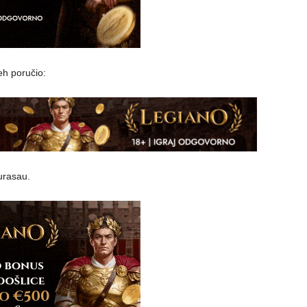
h poručio:
urasau.