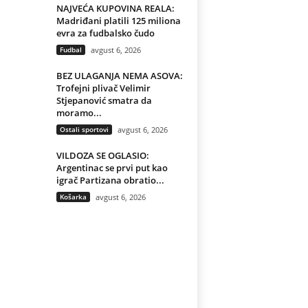
NAJVEĆA KUPOVINA REALA:
Madriđani platili 125 miliona
evra za fudbalsko čudo
Fudbal
avgust 6, 2026
BEZ ULAGANJA NEMA ASOVA:
Trofejni plivač Velimir
Stjepanović smatra da
moramo...
Ostali sportovi
avgust 6, 2026
VILDOZA SE OGLASIO:
Argentinac se prvi put kao
igrač Partizana obratio...
Košarka
avgust 6, 2026