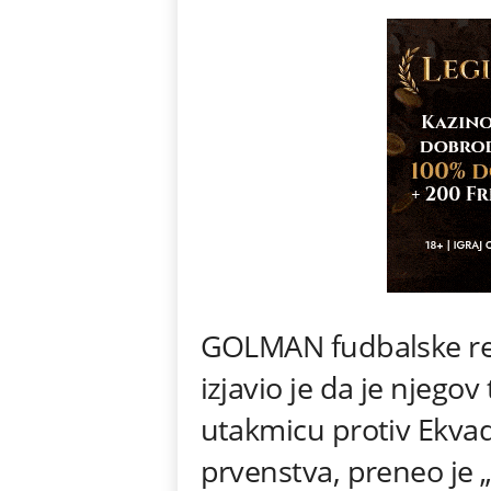
GOLMAN fudbalske rep
izjavio je da je njego
utakmicu protiv Ekva
prvenstva, preneo je „