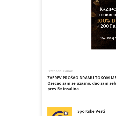
Prethodni članak
ZVEREV PROŠAO DRAMU TOKOM ME
Osećao sam se užasno, dao sam seb
previše insulina
Sportske Vesti