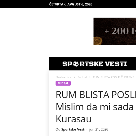
ČETVRTAK, AVGUST 6, 2026
Naslovnica
Fudbal
RUM BLISTA POSLE ČUDESNE PA
FUDBAL
RUM BLISTA POSL
Mislim da mi sada
Kurasau
Od
Sportske Vesti
-
jun 21, 2026