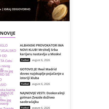
NOVIJE
ALBANSKI PROVOKATOR IMA
NOVI KLUB! Mrzitelj Srba
karijeru nastavlja u Moskvi
Fudbal
avgust 6, 2026
GOTOVO JE! Real Madrid
doveo najskuplje pojačanje u
istoriji kluba
Fudbal
avgust 6, 2026
NAJNOVIJE VESTI: Doskorašnji
golman Zvezde doživeo
saobraćajku
Fudbal
avgust 6, 2026