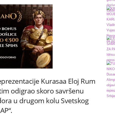
rezentacije Kurasaa Eloj Rum
v tim odigrao skoro savršenu
dora u drugom kolu Svetskog
AP“.