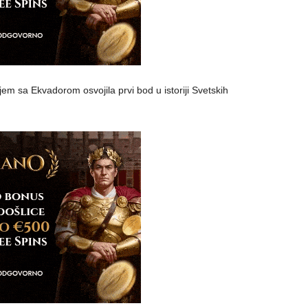
em sa Ekvadorom osvojila prvi bod u istoriji Svetskih