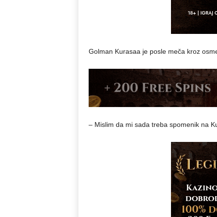
Golman Kurasaa je posle meča kroz osme
– Mislim da mi sada treba spomenik na K