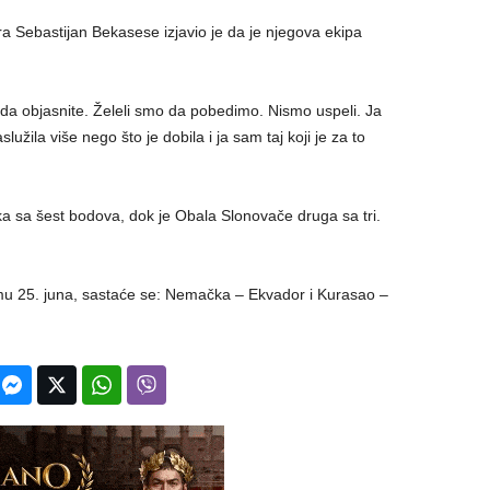
a Sebastijan Bekasese izjavio je da je njegova ekipa
 da objasnite. Želeli smo da pobedimo. Nismo uspeli. Ja
lužila više nego što je dobila i ja sam taj koji je za to
a sa šest bodova, dok je Obala Slonovače druga sa tri.
mu 25. juna, sastaće se: Nemačka – Ekvador i Kurasao –