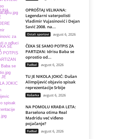
OPROŠTAJ VELIKANA:
Legendarni vaterpolisti
Vladimir Vujasinović i Dejan
Savić 2008. na...
Ostali sportovi
avgust 6, 2026
ČEKA SE SAMO POTPIS ZA
PARTIZAN: Idrisu Baba se
oprostio od...
Fudbal
avgust 6, 2026
TU JE NIKOLA JOKIĆ: Dušan
Alimpijević objavio spisak
reprezentacije Srbije
Košarka
avgust 6, 2026
NA POMOLU KRAĐA LETA:
Barselona otima Real
Madridu već viđeno
pojačanje?
Fudbal
avgust 6, 2026