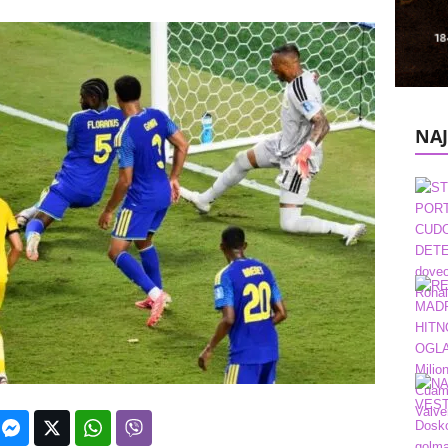
k
e
V
NAJ
e
s
t
i