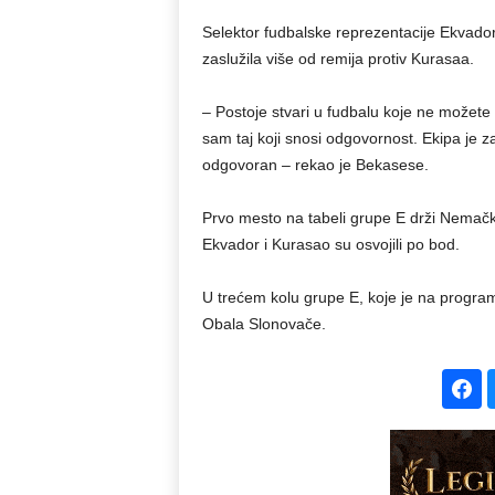
Selektor fudbalske reprezentacije Ekvador
zaslužila više od remija protiv Kurasaa.
– Postoje stvari u fudbalu koje ne možete
sam taj koji snosi odgovornost. Ekipa je zas
odgovoran – rekao je Bekasese.
Prvo mesto na tabeli grupe E drži Nemačk
Ekvador i Kurasao su osvojili po bod.
U trećem kolu grupe E, koje je na progra
Obala Slonovače.