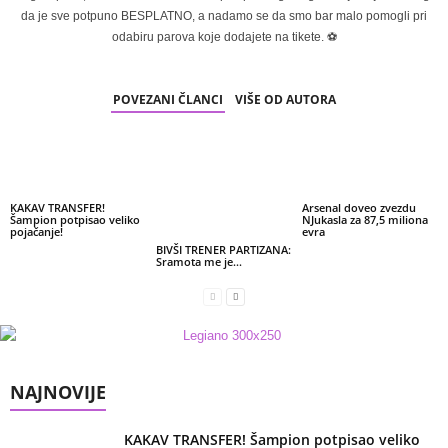
da je sve potpuno BESPLATNO, a nadamo se da smo bar malo pomogli pri
odabiru parova koje dodajete na tikete. ⚽
POVEZANI ČLANCI
VIŠE OD AUTORA
KAKAV TRANSFER!
Arsenal doveo zvezdu
Šampion potpisao veliko
NJukasla za 87,5 miliona
pojačanje!
evra
BIVŠI TRENER PARTIZANA:
Sramota me je…
NAJNOVIJE
KAKAV TRANSFER! Šampion potpisao veliko