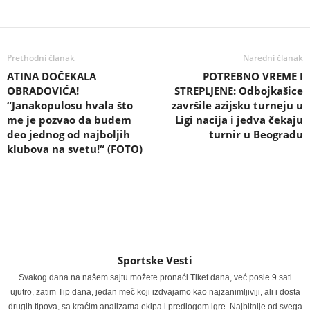
Prethodni članak
Naredni članak
ATINA DOČEKALA
POTREBNO VREME I
OBRADOVIĆA!
STREPLJENE: Odbojkašice
“Janakopulosu hvala što
završile azijsku turneju u
me je pozvao da budem
Ligi nacija i jedva čekaju
deo jednog od najboljih
turnir u Beogradu
klubova na svetu!“ (FOTO)
Sportske Vesti
Svakog dana na našem sajtu možete pronaći Tiket dana, već posle 9 sati
ujutro, zatim Tip dana, jedan meč koji izdvajamo kao najzanimljiviji, ali i dosta
drugih tipova, sa kraćim analizama ekipa i predlogom igre. Najbitnije od svega