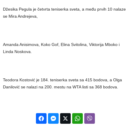
Džesika Pegula je četvrta teniserka sveta, a među prvih 10 nalaze
se Mira Andrejeva,
Amanda Anisimova, Koko Gof, Elina Svitolina, Viktorija Mboko i
Linda Noskova.
Teodora Kostović je 184. teniserka sveta sa 415 bodova, a Olga
Danilović se nalazi na 200. mestu na WTA listi sa 368 bodova.