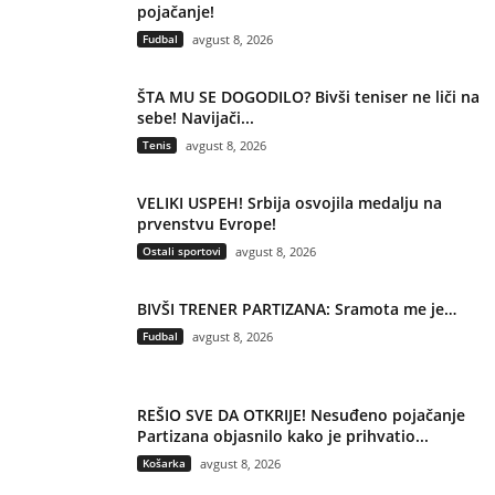
pojačanje!
Fudbal
avgust 8, 2026
ŠTA MU SE DOGODILO? Bivši teniser ne liči na
sebe! Navijači...
Tenis
avgust 8, 2026
VELIKI USPEH! Srbija osvojila medalju na
prvenstvu Evrope!
Ostali sportovi
avgust 8, 2026
BIVŠI TRENER PARTIZANA: Sramota me je…
Fudbal
avgust 8, 2026
REŠIO SVE DA OTKRIJE! Nesuđeno pojačanje
Partizana objasnilo kako je prihvatio...
Košarka
avgust 8, 2026