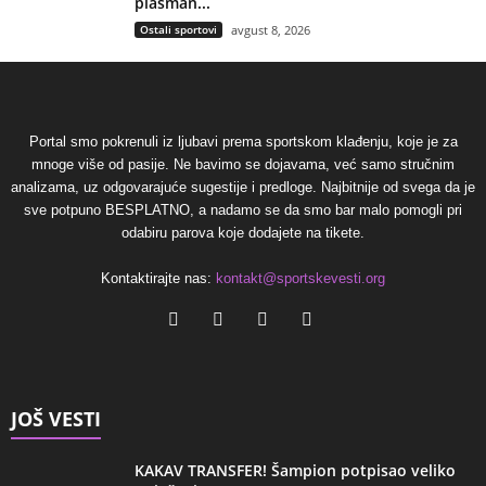
plasman...
Ostali sportovi
avgust 8, 2026
Portal smo pokrenuli iz ljubavi prema sportskom klađenju, koje je za
mnoge više od pasije. Ne bavimo se dojavama, već samo stručnim
analizama, uz odgovarajuće sugestije i predloge. Najbitnije od svega da je
sve potpuno BESPLATNO, a nadamo se da smo bar malo pomogli pri
odabiru parova koje dodajete na tikete.
Kontaktirajte nas:
kontakt@sportskevesti.org
JOŠ VESTI
KAKAV TRANSFER! Šampion potpisao veliko