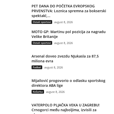
PET DANA DO POČETKA EVROPSKOG
PRVENSTVA: Loznica spremna za bokserski
spektakl,...
Ostali sportovi
avgust 8, 2026
MOTO GP: Martinu pol pozicija za nagradu
Velike Britanije
Ostali sportovi
avgust 8, 2026
Arsenal doveo zvezdu NJukasla za 87,5
miliona evra
Fudbal
avgust 8, 2026
Mijailović progovorio o odlasku sportskog
direktora ABA lige
Košarka
avgust 8, 2026
VATERPOLO PLJAČKA VEKA U ZAGREBU!
Crnogorci među najboljima, izvisili za