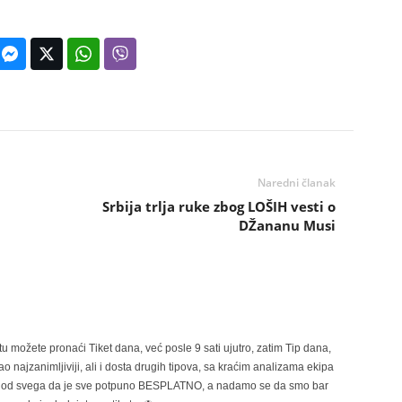
Naredni članak
i
Srbija trlja ruke zbog LOŠIH vesti o
DŽananu Musi
možete pronaći Tiket dana, već posle 9 sati ujutro, zatim Tip dana,
 najzanimljiviji, ali i dosta drugih tipova, sa kraćim analizama ekipa
ije od svega da je sve potpuno BESPLATNO, a nadamo se da smo bar