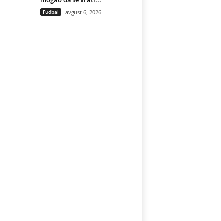
mogao da se vrati...
Fudbal
avgust 6, 2026