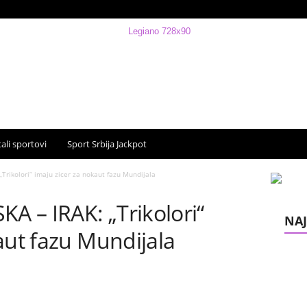
ali sportovi
Sport Srbija Jackpot
rikolori“ imaju zicer za nokaut fazu Mundijala
 – IRAK: „Trikolori“
NAJ
aut fazu Mundijala