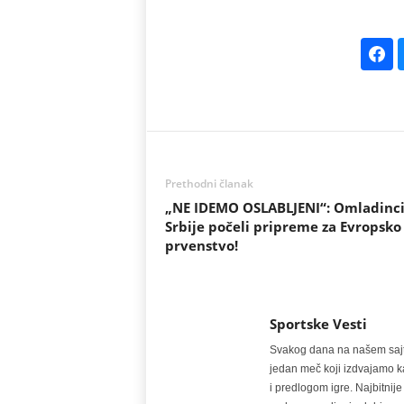
Prethodni članak
„NE IDEMO OSLABLJENI“: Omladinc
Srbije počeli pripreme za Evropsko
prvenstvo!
Sportske Vesti
Svakog dana na našem sajtu 
jedan meč koji izdvajamo kao
i predlogom igre. Najbitn