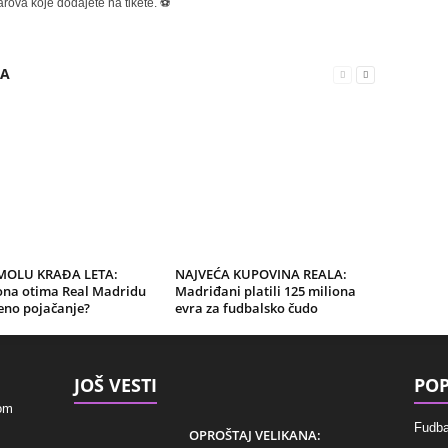
rova koje dodajete na tikete. ⚽
RA
MOLU KRAĐA LETA:
NAJVEĆA KUPOVINA REALA:
ona otima Real Madridu
Madriđani platili 125 miliona
eno pojačanje?
evra za fudbalsko čudo
JOŠ VESTI
POP
kom
Fudba
OPROŠTAJ VELIKANA: