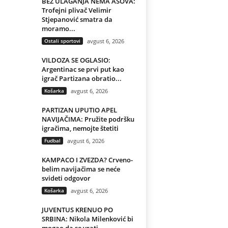
BEZ ULAGANJA NEMA ASOVA:
Trofejni plivač Velimir
Stjepanović smatra da
moramo...
Ostali sportovi
avgust 6, 2026
VILDOZA SE OGLASIO:
Argentinac se prvi put kao
igrač Partizana obratio...
Košarka
avgust 6, 2026
PARTIZAN UPUTIO APEL
NAVIJAČIMA: Pružite podršku
igračima, nemojte štetiti
Fudbal
avgust 6, 2026
KAMPACO I ZVEZDA? Crveno-
belim navijačima se neće
svideti odgovor
Košarka
avgust 6, 2026
JUVENTUS KRENUO PO
SRBINA: Nikola Milenković bi