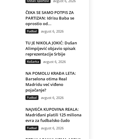
Ostali sportovi
avgust 6, 2026
ČEKA SE SAMO POTPIS ZA
PARTIZAN: Idrisu Baba se
oprostio od...
Fudbal
avgust 6, 2026
TU JE NIKOLA JOKIĆ: Dušan
Alimpijević objavio spisak
reprezentacije Srbije
Košarka
avgust 6, 2026
NA POMOLU KRAĐA LETA:
Barselona otima Real
Madridu već viđeno
pojačanje?
Fudbal
avgust 6, 2026
NAJVEĆA KUPOVINA REALA:
Madriđani platili 125 miliona
evra za fudbalsko čudo
Fudbal
avgust 6, 2026