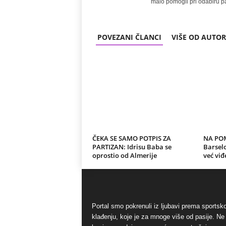
malo pomogli pri odabiru pa
POVEZANI ČLANCI
VIŠE OD AUTO
ČEKA SE SAMO POTPIS ZA
NA PO
PARTIZAN: Idrisu Baba se
Barsel
oprostio od Almerije
već viđ
Portal smo pokrenuli iz ljubavi prema sports
klađenju, koje je za mnoge više od pasije. Ne