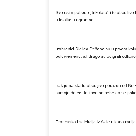
Sve osim pobede „trikolora“ i to ubedljive 
u kvalitetu ogromna.
Izabranici Didijea Dešana su u prvom kolu 
poluvremenu, ali drugo su odigrali odličn
Irak je na startu ubedljivo poražen od Norv
sumnje da će dati sve od sebe da se poka
Francuska i selekcija iz Azije nikada ranije