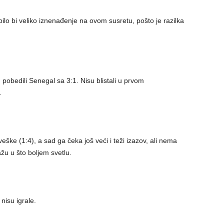
bilo bi veliko iznenađenje na ovom susretu, pošto je razilka
pobedili Senegal sa 3:1. Nisu blistali u prvom
o.
eške (1:4), a sad ga čeka još veći i teži izazov, ali nema
žu u što boljem svetlu.
 nisu igrale.