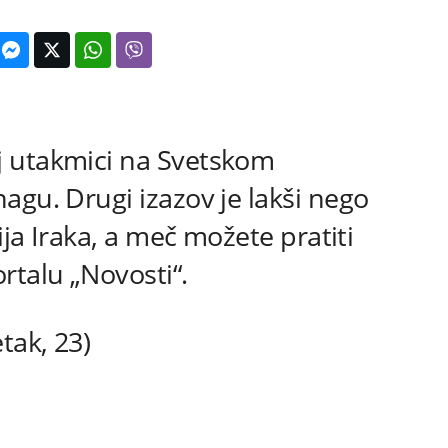
 utakmici na Svetskom
agu. Drugi izazov je lakši nego
ija Iraka, a meč možete pratiti
rtalu „Novosti“.
tak, 23)