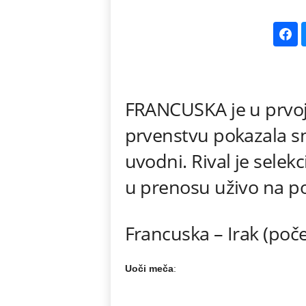
k
e
V
FRANCUSKA je u prvoj
e
prvenstvu pokazala sn
s
uvodni. Rival je selekc
t
u prenosu uživo na po
i
Francuska – Irak (poče
Uoči meča
: