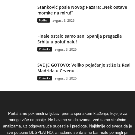
Stanković posle Novog Pazara: „Nek ostave
momke na miru!“
Fudbal
avgust 8, 2026
Finale ostalo samo san: Španija pregazila
Srbiju u polufinalu!
Košarka
avgust 8, 2026
SVE JE GOTOVO: Veliko pojačanje stiže iz Real
Madrida u Crvenu...
Košarka
avgust 8, 2026
Portal smo pokrenuli iz ljubavi prema sportskom klađenju, koje je za
mnoge više od pasije. Ne bavimo se dojavama, već samo stručnim
analizama, uz odgovarajuće sugestije i predloge. Najbitnije od svega da je
sve potpuno BESPLATNO, a nadamo se da smo bar malo pomogli pri