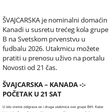
ŠVAJCARSKA je nominalni domaćin
Kanadi u susretu trećeg kola grupe
B na Svetskom prvenstvu u
fudbalu 2026. Utakmicu možete
pratiti u prenosu uživo na portalu
Novosti od 21 čas.
ŠVAJCARSKA – KANADA -:-
POČETAK U 21 SAT
U isto vreme odigrava se i druga utakmica ove grupe BiH- Katar