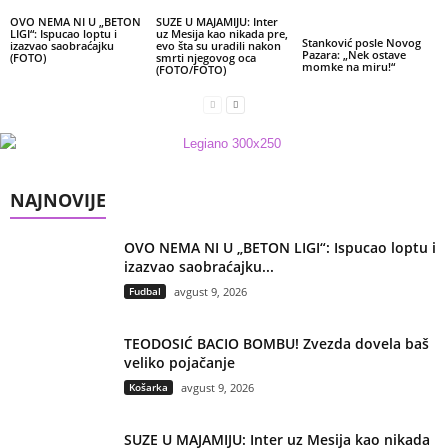
OVO NEMA NI U „BETON
SUZE U MAJAMIJU: Inter
LIGI“: Ispucao loptu i
uz Mesija kao nikada pre,
Stanković posle Novog
izazvao saobraćajku
evo šta su uradili nakon
Pazara: „Nek ostave
(FOTO)
smrti njegovog oca
momke na miru!“
(FOTO/FOTO)
NAJNOVIJE
OVO NEMA NI U „BETON LIGI“: Ispucao loptu i
izazvao saobraćajku...
Fudbal
avgust 9, 2026
TEODOSIĆ BACIO BOMBU! Zvezda dovela baš
veliko pojačanje
Košarka
avgust 9, 2026
SUZE U MAJAMIJU: Inter uz Mesija kao nikada