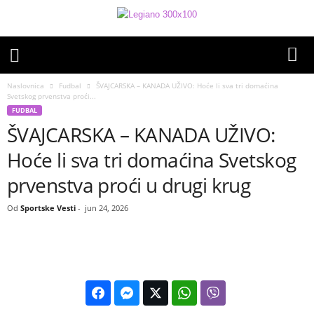
Naslovnica
Fudbal
ŠVAJCARSKA – KANADA UŽIVO: Hoće li sva tri domaćina
Svetskog prvenstva proći...
FUDBAL
ŠVAJCARSKA – KANADA UŽIVO:
Hoće li sva tri domaćina Svetskog
prvenstva proći u drugi krug
Od
Sportske Vesti
-
jun 24, 2026