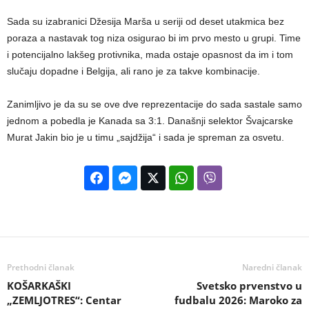
Sada su izabranici Džesija Marša u seriji od deset utakmica bez
poraza a nastavak tog niza osigurao bi im prvo mesto u grupi. Time
i potencijalno lakšeg protivnika, mada ostaje opasnost da im i tom
slučaju dopadne i Belgija, ali rano je za takve kombinacije.
Zanimljivo je da su se ove dve reprezentacije do sada sastale samo
jednom a pobedla je Kanada sa 3:1. Današnji selektor Švajcarske
Murat Jakin bio je u timu „sajdžija“ i sada je spreman za osvetu.
Prethodni članak
Naredni članak
KOŠARKAŠKI
Svetsko prvenstvo u
„ZEMLJOTRES“: Centar
fudbalu 2026: Maroko za