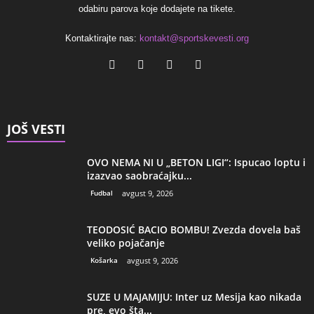
odabiru parova koje dodajete na tikete.
Kontaktirajte nas:
kontakt@sportskevesti.org
JOŠ VESTI
OVO NEMA NI U „BETON LIGI“: Ispucao loptu i
izazvao saobraćajku...
Fudbal
avgust 9, 2026
TEODOSIĆ BACIO BOMBU! Zvezda dovela baš
veliko pojačanje
Košarka
avgust 9, 2026
SUZE U MAJAMIJU: Inter uz Mesija kao nikada
pre, evo šta...