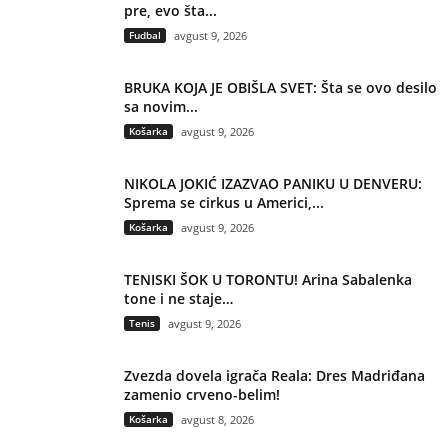
pre, evo šta...
Fudbal
avgust 9, 2026
BRUKA KOJA JE OBIŠLA SVET: Šta se ovo desilo
sa novim...
Košarka
avgust 9, 2026
NIKOLA JOKIĆ IZAZVAO PANIKU U DENVERU:
Sprema se cirkus u Americi,...
Košarka
avgust 9, 2026
TENISKI ŠOK U TORONTU! Arina Sabalenka
tone i ne staje…
Tenis
avgust 9, 2026
Zvezda dovela igrača Reala: Dres Madriđana
zamenio crveno-belim!
Košarka
avgust 8, 2026