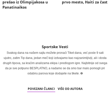
prešao iz Olimpijakosa u
prvo mesto, Haiti za čast
Panatinaikos
Sportske Vesti
Svakog dana na našem sajtu možete pronaći Tiket dana, već posle 9 sati
ujutro, zatim Tip dana, jedan meč koji izdvajamo kao najzanimljiviji, ali i dosta
drugih tipova, sa kraćim analizama ekipa i predlogom igre. Najbitnije od svega
da je sve potpuno BESPLATNO, a nadamo se da smo bar malo pomogli pri
odabiru parova koje dodajete na tikete. ⚽
POVEZANI ČLANCI
VIŠE OD AUTORA