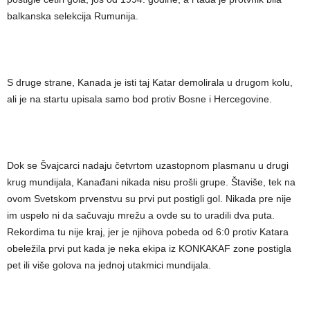
balkanska selekcija Rumunija.
S druge strane, Kanada je isti taj Katar demolirala u drugom kolu,
ali je na startu upisala samo bod protiv Bosne i Hercegovine.
Dok se Švajcarci nadaju četvrtom uzastopnom plasmanu u drugi
krug mundijala, Kanađani nikada nisu prošli grupe. Štaviše, tek na
ovom Svetskom prvenstvu su prvi put postigli gol. Nikada pre nije
im uspelo ni da sačuvaju mrežu a ovde su to uradili dva puta.
Rekordima tu nije kraj, jer je njihova pobeda od 6:0 protiv Katara
obeležila prvi put kada je neka ekipa iz KONKAKAF zone postigla
pet ili više golova na jednoj utakmici mundijala.