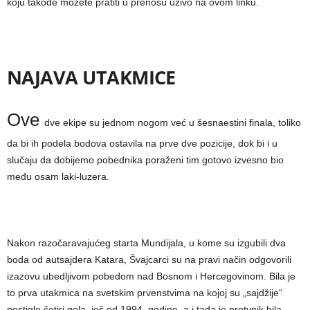
koju takođe možete pratiti u prenosu uživo na ovom linku.
NAJAVA UTAKMICE
Ove
dve ekipe su jednom nogom već u šesnaestini finala, toliko
da bi ih podela bodova ostavila na prve dve pozicije, dok bi i u
slučaju da dobijemo pobednika poraženi tim gotovo izvesno bio
među osam laki-luzera.
Nakon razočaravajućeg starta Mundijala, u kome su izgubili dva
boda od autsajdera Katara, Švajcarci su na pravi način odgovorili
izazovu ubedljivom pobedom nad Bosnom i Hercegovinom. Bila je
to prva utakmica na svetskim prvenstvima na kojoj su „sajdžije“
postigle četiri gola, još od 1994. godine, a i tada je protvnik bila