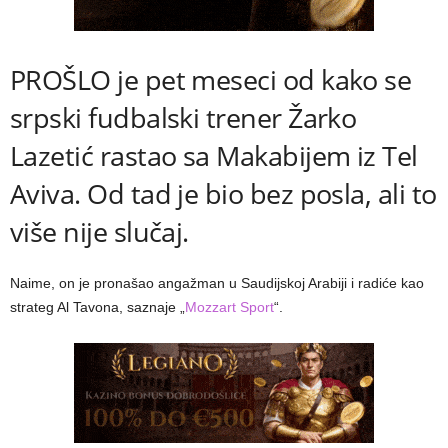
PROŠLO je pet meseci od kako se
srpski fudbalski trener Žarko
Lazetić rastao sa Makabijem iz Tel
Aviva. Od tad je bio bez posla, ali to
više nije slučaj.
Naime, on je pronašao angažman u Saudijskoj Arabiji i radiće kao
strateg Al Tavona, saznaje „
Mozzart Sport
“.