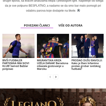
drugih tipova, sa kraćim analizama ekipa i predlogom igre. Najbitnije od svega
da je sve potpuno BESPLATNO, a nadamo se da smo bar malo pomogli pri
odabiru parova koje dodajete na tikete.
POVEZANI ČLANCI
VIŠE OD AUTORA
BIVŠI FUDBALER
MIGRANTSKA KRIZA
PRODAO DUŠU ĐAVOLU:
PARTIZANA IMA NOVI
UZELA DANAK! Barselona
Kako je Đani Infantino
KLUB! Samed Baždar
otkazala gostovanje u
postao grobar svetskog
potpisao
Maroku
fudbala?