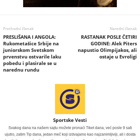
Prethodni članak
Naredni članak
PRESLIŠANA I ANGOLA:
RASTANAK POSLE ČETIRI
Rukometašice Srbije na
GODINE: Alek Piters
juniorskom Svetskom
napustio Olimpijakos, ali
prvenstvu ostvarile laku
ostaje u Evroligi
pobedu i plasirale se u
narednu rundu
Sportske Vesti
Svakog dana na našem sajtu možete pronaći Tiket dana, već posle 9 sati
ujutro, zatim Tip dana, jedan meč koji izdvajamo kao najzanimljiviji, ali i dosta