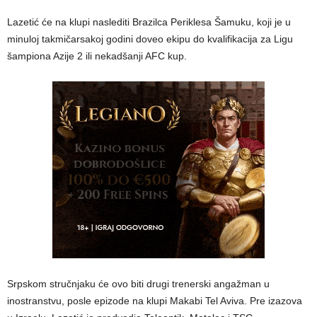
Lazetić će na klupi naslediti Brazilca Periklesa Šamuku, koji je u
minuloj takmičarsakoj godini doveo ekipu do kvalifikacija za Ligu
šampiona Azije 2 ili nekadšanji AFC kup.
Srpskom stručnjaku će ovo biti drugi trenerski angažman u
inostranstvu, posle epizode na klupi Makabi Tel Aviva. Pre izazova