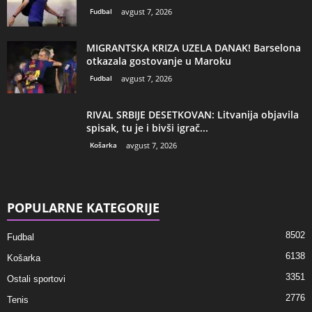
Fudbal
avgust 7, 2026
MIGRANTSKA KRIZA UZELA DANAK! Barselona
otkazala gostovanje u Maroku
Fudbal
avgust 7, 2026
RIVAL SRBIJE DESETKOVAN: Litvanija objavila
spisak, tu je i bivši igrač...
Košarka
avgust 7, 2026
POPULARNE KATEGORIJE
8502
Fudbal
6138
Košarka
3351
Ostali sportovi
2776
Tenis