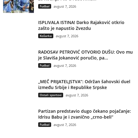
Fudbal
avgust 7, 2026
ISPLIVALA ISTINA! Darko Rajaković otkrio
zašto je napustio Zvezdu
Košarka
avgust 7, 2026
RADOSAV PETROVIĆ OTVORIO DUŠU: Ovo mu
je Slaviša Jokanović poručio, pa...
Fudbal
avgust 7, 2026
„MEČ PRIJATELJSTVA“: Održan šahovski duel
između Srbije i Republike Srpske
Ostali sportovi
avgust 7, 2026
Partizan predstavio dugo čekano pojačanje:
Idrisu Babu je i zvanično „crno-beli“
Fudbal
avgust 7, 2026