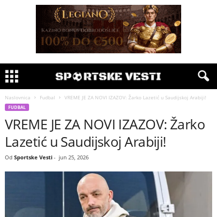
Naslovnica
Fudbal
VREME JE ZA NOVI IZAZOV: Žarko Lazetić u Saudijskoj Arabiji!
FUDBAL
VREME JE ZA NOVI IZAZOV: Žarko
Lazetić u Saudijskoj Arabiji!
Od
Sportske Vesti
-
jun 25, 2026