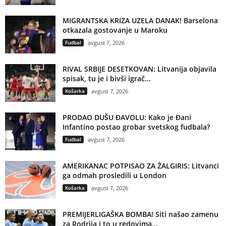
MIGRANTSKA KRIZA UZELA DANAK! Barselona
otkazala gostovanje u Maroku
Fudbal
avgust 7, 2026
RIVAL SRBIJE DESETKOVAN: Litvanija objavila
spisak, tu je i bivši igrač...
Košarka
avgust 7, 2026
PRODAO DUŠU ĐAVOLU: Kako je Đani
Infantino postao grobar svetskog fudbala?
Fudbal
avgust 7, 2026
AMERIKANAC POTPISAO ZA ŽALGIRIS: Litvanci
ga odmah prosledili u London
Košarka
avgust 7, 2026
PREMIJERLIGAŠKA BOMBA! Siti našao zamenu
za Rodrija i to u redovima...