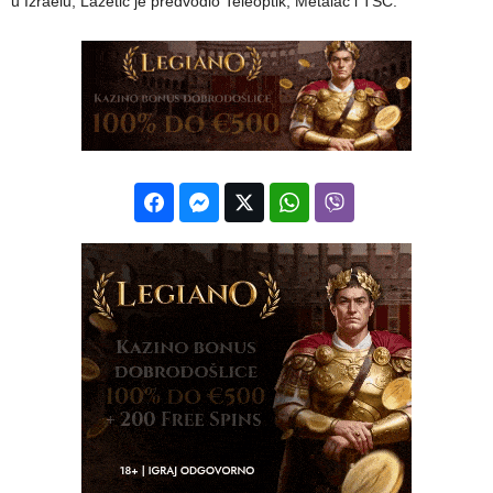
u Izraelu, Lazetić je predvodio Teleoptik, Metalac i TSC.