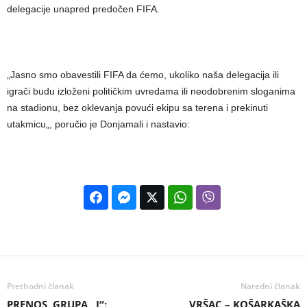
delegacije unapred predočen FIFA.
„Jasno smo obavestili FIFA da ćemo, ukoliko naša delegacija ili
igrači budu izloženi političkim uvredama ili neodobrenim sloganima
na stadionu, bez oklevanja povući ekipu sa terena i prekinuti
utakmicu„, poručio je Donjamali i nastavio:
Prethodni članak
Naredni članak
PRENOS, GRUPA „I“:
VRŠAC – KOŠARKAŠKA