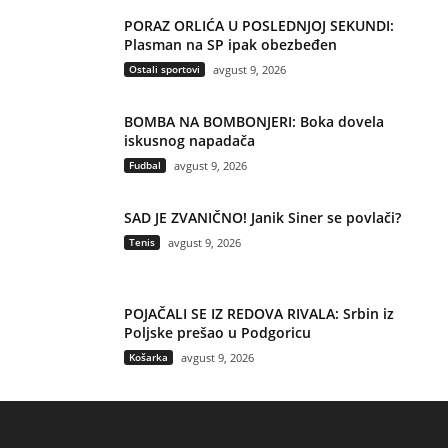
PORAZ ORLIĆA U POSLEDNJOJ SEKUNDI:
Plasman na SP ipak obezbeđen
Ostali sportovi
avgust 9, 2026
BOMBA NA BOMBONJERI: Boka dovela
iskusnog napadača
Fudbal
avgust 9, 2026
SAD JE ZVANIČNO! Janik Siner se povlači?
Tenis
avgust 9, 2026
POJAČALI SE IZ REDOVA RIVALA: Srbin iz
Poljske prešao u Podgoricu
Košarka
avgust 9, 2026