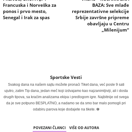
Francuska i Norveška za
BAZA: Sve mlađe
ponos i prvo mesto,
reprezentativne selekcije
Senegal i Irak za spas
Srbije završne pripreme
obavljaju u Centru
„Milenijum“
Sportske Vesti
Svakog dana na našem sajtu možete pronaći Tiket dana, već posle 9 sati
ujutro, zatim Tip dana, jedan meč koji izdvajamo kao najzanimljiviji, ali i dosta
drugih tipova, sa kraćim analizama ekipa i predlogom igre. Najbitnije od svega
da je sve potpuno BESPLATNO, a nadamo se da smo bar malo pomogli pri
odabiru parova koje dodajete na tikete. ⚽
POVEZANI ČLANCI
VIŠE OD AUTORA