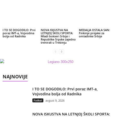
I TO SE DOGODILO: Prvi
NOVA ISKUSTVA NA
MEDALJA OSTALA SAN:
poraz IMT-a, Vojvodina
LETNJOJ ŠKOLI SPORTA:
Finkinje prejake za
bolja od Radnika
Mladi bokseri Srbije i
omladinke Srbije
Republike Srpske zajedno
trenirali u Trebinju
NAJNOVIJE
I TO SE DOGODILO: Prvi poraz IMT-a,
Vojvodina bolja od Radnika
Fudbal
avgust 9, 2026
NOVA ISKUSTVA NA LETNJOJ ŠKOLI SPORTA: