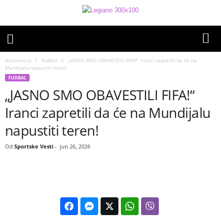
Naslovnica
Fudbal
„JASNO SMO OBAVESTILI FIFA!“ Iranci zapretili da će na
Mundijalu napustiti teren!
FUDBAL
„JASNO SMO OBAVESTILI FIFA!“
Iranci zapretili da će na Mundijalu
napustiti teren!
Od
Sportske Vesti
-
jun 26, 2026