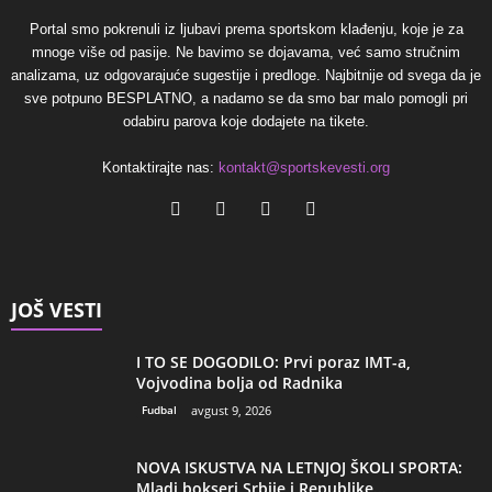
Portal smo pokrenuli iz ljubavi prema sportskom klađenju, koje je za
mnoge više od pasije. Ne bavimo se dojavama, već samo stručnim
analizama, uz odgovarajuće sugestije i predloge. Najbitnije od svega da je
sve potpuno BESPLATNO, a nadamo se da smo bar malo pomogli pri
odabiru parova koje dodajete na tikete.
Kontaktirajte nas:
kontakt@sportskevesti.org
JOŠ VESTI
I TO SE DOGODILO: Prvi poraz IMT-a,
Vojvodina bolja od Radnika
Fudbal
avgust 9, 2026
NOVA ISKUSTVA NA LETNJOJ ŠKOLI SPORTA:
Mladi bokseri Srbije i Republike...