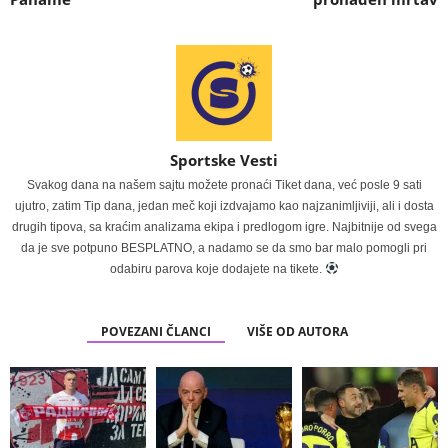
Sportske Vesti
Svakog dana na našem sajtu možete pronaći Tiket dana, već posle 9 sati
ujutro, zatim Tip dana, jedan meč koji izdvajamo kao najzanimljiviji, ali i dosta
drugih tipova, sa kraćim analizama ekipa i predlogom igre. Najbitnije od svega
da je sve potpuno BESPLATNO, a nadamo se da smo bar malo pomogli pri
odabiru parova koje dodajete na tikete.
POVEZANI ČLANCI
VIŠE OD AUTORA