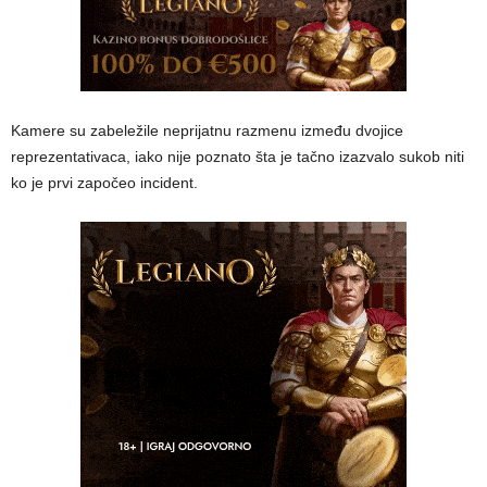
Kamere su zabeležile neprijatnu razmenu između dvojice
reprezentativaca, iako nije poznato šta je tačno izazvalo sukob niti
ko je prvi započeo incident.