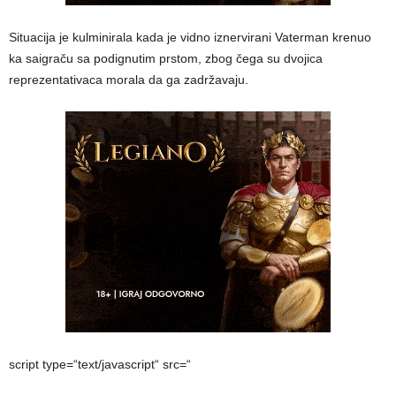
Situacija je kulminirala kada je vidno iznervirani Vaterman krenuo
ka saigraču sa podignutim prstom, zbog čega su dvojica
reprezentativaca morala da ga zadržavaju.
script type=“text/javascript“ src=“