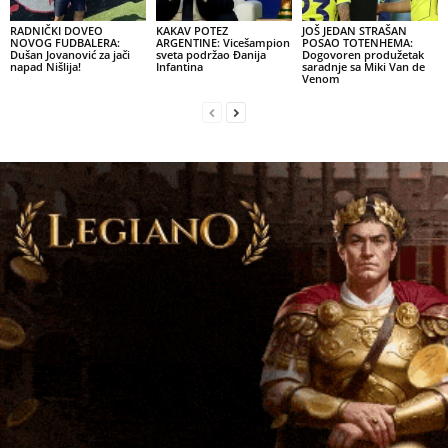
RADNIČKI DOVEO
KAKAV POTEZ
JOŠ JEDAN STRAŠAN
NOVOG FUDBALERA:
ARGENTINE: Vicešampion
POSAO TOTENHEMA:
Dušan Jovanović za jači
sveta podržao Đanija
Dogovoren produžetak
napad Nišlija!
Infantina
saradnje sa Miki Van de
Venom