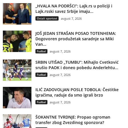
„HVALA NA PODRŠCI“: Lajk.rs u policiji i
Lajk.rsski savez Srbije imaju...
Ostali sportovi
avgust 7, 2026
JOŠ JEDAN STRAŠAN POSAO TOTENHEMA:
Dogovoren produžetak saradnje sa Miki
Van...
Fudbal
avgust 7, 2026
SRBIN UTIŠAO „TUMBU“: Mihajlo Cvetković
srušio PAOK i doneo pobedu Anderlehtu...
Fudbal
avgust 7, 2026
ILIĆ ZADOVOLJAN POSLE TOBOLA: Čestitke
igračima, raduje da smo igrali brzo
Fudbal
avgust 7, 2026
ŠOKANTNE TVRDNJE: Propao ogroman
transfer zbog Zvezdinog sponzora?