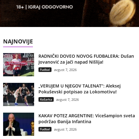
NAJNOVIJE
RADNIČKI DOVEO NOVOG FUDBALERA: Dušan
Jovanović za jači napad Nišlija!
Fudbal
avgust 7, 2026
„VERUJEM U NJEGOV TALENAT“: Aleksej
Pokuševski potpisao za Lokomotivu!
Košarka
avgust 7, 2026
KAKAV POTEZ ARGENTINE: Vicešampion sveta
podržao Đanija Infantina
Fudbal
avgust 7, 2026