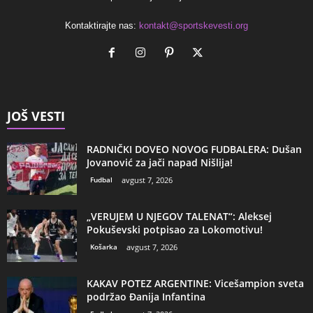
Kontaktirajte nas:
kontakt@sportskevesti.org
JOŠ VESTI
RADNIČKI DOVEO NOVOG FUDBALERA: Dušan
Jovanović za jači napad Nišlija!
Fudbal
avgust 7, 2026
„VERUJEM U NJEGOV TALENAT“: Aleksej
Pokuševski potpisao za Lokomotivu!
Košarka
avgust 7, 2026
KAKAV POTEZ ARGENTINE: Vicešampion sveta
podržao Đanija Infantina