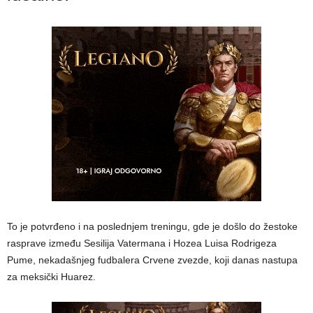
To je potvrđeno i na poslednjem treningu, gde je došlo do žestoke
rasprave između Sesilija Vatermana i Hozea Luisa Rodrigeza
Pume, nekadašnjeg fudbalera Crvene zvezde, koji danas nastupa
za meksički Huarez.