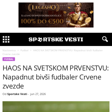
Naslovnica
Fudbal
HAOS NA SVETSKOM PRVENSTVU: Napadnut bivši fudbaler
Crvene zvezde
FUDBAL
HAOS NA SVETSKOM PRVENSTVU:
Napadnut bivši fudbaler Crvene
zvezde
Od
Sportske Vesti
-
jun 27, 2026