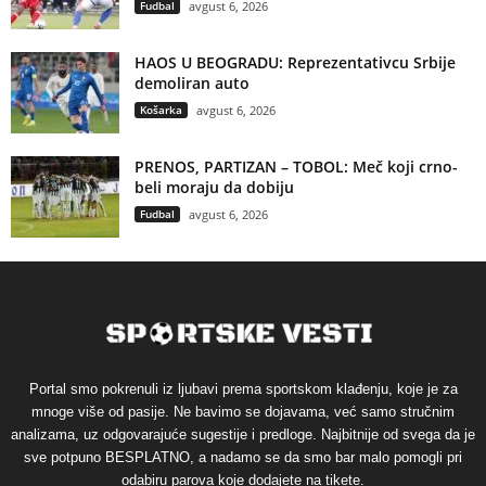
Fudbal
avgust 6, 2026
HAOS U BEOGRADU: Reprezentativcu Srbije
demoliran auto
Košarka
avgust 6, 2026
PRENOS, PARTIZAN – TOBOL: Meč koji crno-
beli moraju da dobiju
Fudbal
avgust 6, 2026
Portal smo pokrenuli iz ljubavi prema sportskom klađenju, koje je za
mnoge više od pasije. Ne bavimo se dojavama, već samo stručnim
analizama, uz odgovarajuće sugestije i predloge. Najbitnije od svega da je
sve potpuno BESPLATNO, a nadamo se da smo bar malo pomogli pri
odabiru parova koje dodajete na tikete.