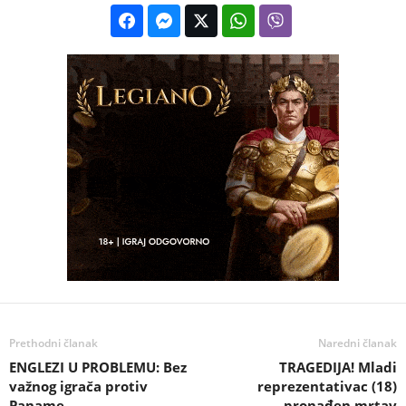
Prethodni članak
Naredni članak
ENGLEZI U PROBLEMU: Bez
TRAGEDIJA! Mladi
važnog igrača protiv
reprezentativac (18)
Paname
pronađen mrtav