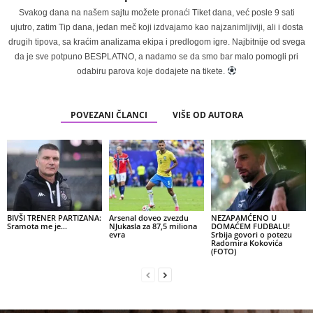
Svakog dana na našem sajtu možete pronaći Tiket dana, već posle 9 sati
ujutro, zatim Tip dana, jedan meč koji izdvajamo kao najzanimljiviji, ali i dosta
drugih tipova, sa kraćim analizama ekipa i predlogom igre. Najbitnije od svega
da je sve potpuno BESPLATNO, a nadamo se da smo bar malo pomogli pri
odabiru parova koje dodajete na tikete.
POVEZANI ČLANCI
VIŠE OD AUTORA
BIVŠI TRENER PARTIZANA:
Arsenal doveo zvezdu
NEZAPAMĆENO U
Sramota me je…
NJukasla za 87,5 miliona
DOMAĆEM FUDBALU!
evra
Srbija govori o potezu
Radomira Kokovića
(FOTO)