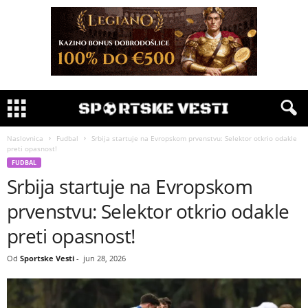
Naslovnica
Fudbal
Srbija startuje na Evropskom prvenstvu: Selektor otkrio odakle
preti opasnost!
FUDBAL
Srbija startuje na Evropskom
prvenstvu: Selektor otkrio odakle
preti opasnost!
Od
Sportske Vesti
-
jun 28, 2026