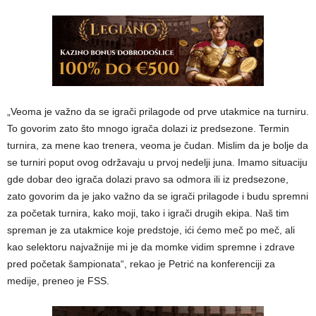
„Veoma je važno da se igrači prilagode od prve utakmice na turniru.
To govorim zato što mnogo igrača dolazi iz predsezone. Termin
turnira, za mene kao trenera, veoma je čudan. Mislim da je bolje da
se turniri poput ovog održavaju u prvoj nedelji juna. Imamo situaciju
gde dobar deo igrača dolazi pravo sa odmora ili iz predsezone,
zato govorim da je jako važno da se igrači prilagode i budu spremni
za početak turnira, kako moji, tako i igrači drugih ekipa. Naš tim
spreman je za utakmice koje predstoje, ići ćemo meč po meč, ali
kao selektoru najvažnije mi je da momke vidim spremne i zdrave
pred početak šampionata“, rekao je Petrić na konferenciji za
medije, preneo je FSS.