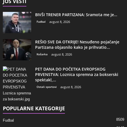
JOŠ VESTI
BIVŠI TRENER PARTIZANA: Sramota me je…
Fudbal
avgust 8, 2026
REŠIO SVE DA OTKRIJE! Nesuđeno pojačanje
Partizana objasnilo kako je prihvatio...
Košarka
avgust 8, 2026
PET DANA DO POČETKA EVROPSKOG
PRVENSTVA: Loznica spremna za bokserski
spektakl,...
Ostali sportovi
avgust 8, 2026
POPULARNE KATEGORIJE
8509
Fudbal