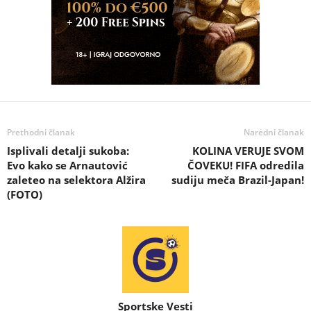
Prethodni članak
Naredni članak
Isplivali detalji sukoba:
KOLINA VERUJE SVOM
Evo kako se Arnautović
ČOVEKU! FIFA odredila
zaleteo na selektora Alžira
sudiju meča Brazil-Japan!
(FOTO)
Sportske Vesti