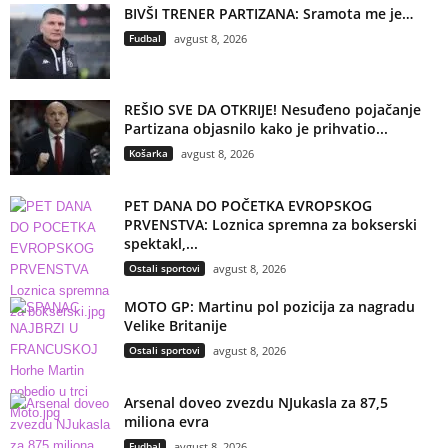
BIVŠI TRENER PARTIZANA: Sramota me je…
Fudbal
avgust 8, 2026
REŠIO SVE DA OTKRIJE! Nesuđeno pojačanje
Partizana objasnilo kako je prihvatio...
Košarka
avgust 8, 2026
PET DANA DO POČETKA EVROPSKOG
PRVENSTVA: Loznica spremna za bokserski
spektakl,...
Ostali sportovi
avgust 8, 2026
MOTO GP: Martinu pol pozicija za nagradu
Velike Britanije
Ostali sportovi
avgust 8, 2026
Arsenal doveo zvezdu NJukasla za 87,5
miliona evra
Fudbal
avgust 8, 2026