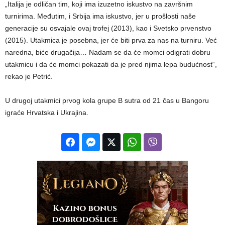
„Italija je odličan tim, koji ima izuzetno iskustvo na završnim
turnirima. Međutim, i Srbija ima iskustvo, jer u prošlosti naše
generacije su osvajale ovaj trofej (2013), kao i Svetsko prvenstvo
(2015). Utakmica je posebna, jer će biti prva za nas na turniru. Već
naredna, biće drugačija… Nadam se da će momci odigrati dobru
utakmicu i da će momci pokazati da je pred njima lepa budućnost“,
rekao je Petrić.
U drugoj utakmici prvog kola grupe B sutra od 21 čas u Bangoru
igraće Hrvatska i Ukrajina.