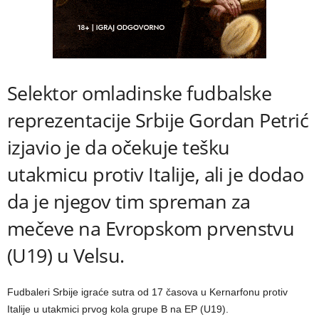
Selektor omladinske fudbalske
reprezentacije Srbije Gordan Petrić
izjavio je da očekuje tešku
utakmicu protiv Italije, ali je dodao
da je njegov tim spreman za
mečeve na Evropskom prvenstvu
(U19) u Velsu.
Fudbaleri Srbije igraće sutra od 17 časova u Kernarfonu protiv
Italije u utakmici prvog kola grupe B na EP (U19).