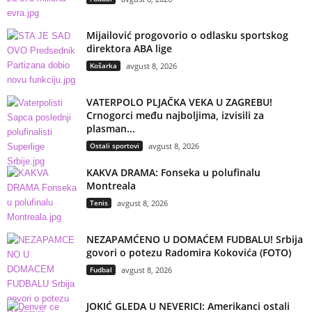
Mijailović progovorio o odlasku sportskog
direktora ABA lige
Košarka
avgust 8, 2026
VATERPOLO PLJAČKA VEKA U ZAGREBU!
Crnogorci među najboljima, izvisili za
plasman...
Ostali sportovi
avgust 8, 2026
KAKVA DRAMA: Fonseka u polufinalu
Montreala
Tenis
avgust 8, 2026
NEZAPAMĆENO U DOMAĆEM FUDBALU! Srbija
govori o potezu Radomira Kokovića (FOTO)
Fudbal
avgust 8, 2026
JOKIĆ GLEDA U NEVERICI: Amerikanci ostali