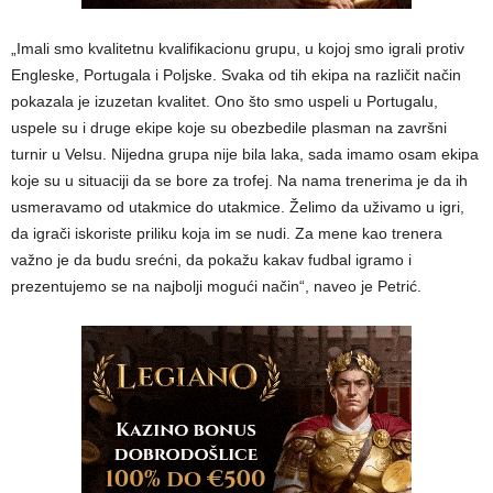
„Imali smo kvalitetnu kvalifikacionu grupu, u kojoj smo igrali protiv
Engleske, Portugala i Poljske. Svaka od tih ekipa na različit način
pokazala je izuzetan kvalitet. Ono što smo uspeli u Portugalu,
uspele su i druge ekipe koje su obezbedile plasman na završni
turnir u Velsu. Nijedna grupa nije bila laka, sada imamo osam ekipa
koje su u situaciji da se bore za trofej. Na nama trenerima je da ih
usmeravamo od utakmice do utakmice. Želimo da uživamo u igri,
da igrači iskoriste priliku koja im se nudi. Za mene kao trenera
važno je da budu srećni, da pokažu kakav fudbal igramo i
prezentujemo se na najbolji mogući način“, naveo je Petrić.