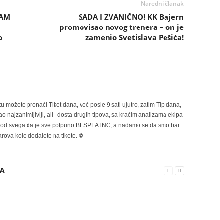
Naredni članak
SAM
SADA I ZVANIČNO! KK Bajern
promovisao novog trenera – on je
o
zamenio Svetislava Pešića!
možete pronaći Tiket dana, već posle 9 sati ujutro, zatim Tip dana,
 najzanimljiviji, ali i dosta drugih tipova, sa kraćim analizama ekipa
ije od svega da je sve potpuno BESPLATNO, a nadamo se da smo bar
rova koje dodajete na tikete. ⚽
RA