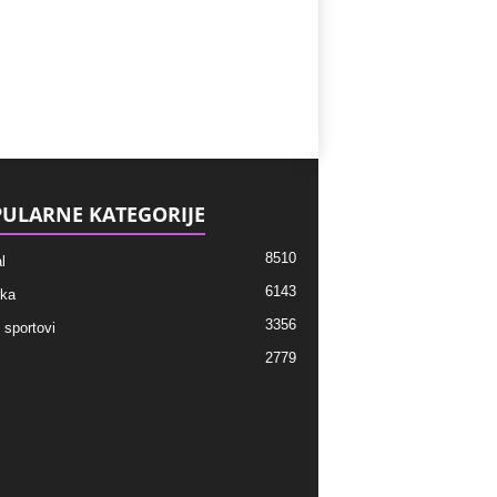
ULARNE KATEGORIJE
8510
l
6143
ka
3356
 sportovi
2779