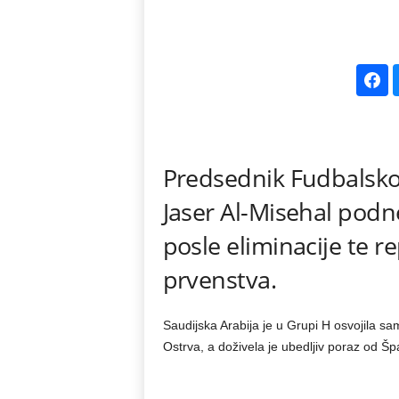
k
e
V
e
Predsednik Fudbalsko
s
Jaser Al-Misehal podn
t
posle eliminacije te r
i
prvenstva.
Saudijska Arabija je u Grupi H osvojila sa
Ostrva, a doživela je ubedljiv poraz od Špa