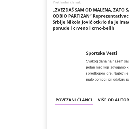
Prethodni članak
„ZVEZDAŠ SAM OD MALENA, ZATO 
ODBIO PARTIZAN“ Reprezentativac
Srbije Nikola Jović otkrio da je ima
ponude i crveno i crno-belih
Sportske Vesti
Svakog dana na našem sajtu 
jedan meč koji izdvajamo kao
i predlogom igre. Najbitn
malo pomogli pri odabiru pa
POVEZANI ČLANCI
VIŠE OD AUTO