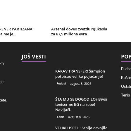
TRENER PARTIZANA:
Arsenal doveo zvezdu NJukasla
a me je…
za 87,5 miliona evra
JOŠ VESTI
POP
kom
Fudba
KAKAV TRANSFER! Šampion
potpisao veliko pojačanje!
Košar
ge.
Fudbal
avgust 8, 2026
Ostali
Tenis
ŠTA MU SE DOGODILO? Bivši
kete.
teniser ne liči na sebe!
Navijači...
Tenis
avgust 8, 2026
VELIKI USPEH! Srbija osvojila