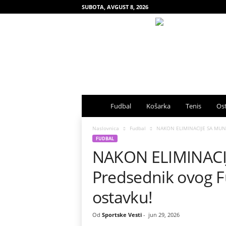
SUBOTA, AVGUST 8, 2026
S
Fudbal
Košarka
Tenis
Ost
p
Naslovnica
Fudbal
NAKON ELIMINACIJE SA MUNDI
FUDBAL
NAKON ELIMINACI
o
Predsednik ovog 
r
ostavku!
t
Od
Sportske Vesti
-
jun 29, 2026
s