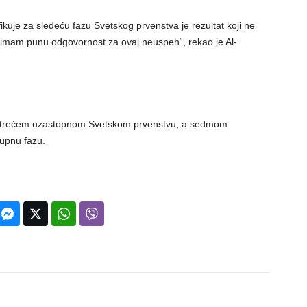
kuje za sledeću fazu Svetskog prvenstva je rezultat koji ne
uzimam punu odgovornost za ovaj neuspeh“, rekao je Al-
om trećem uzastopnom Svetskom prvenstvu, a sedmom
upnu fazu.