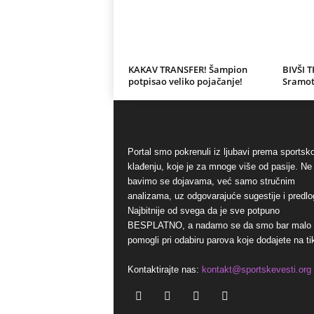
KAKAV TRANSFER! Šampion
BIVŠI 
potpisao veliko pojačanje!
Sramot
Portal smo pokrenuli iz ljubavi prema sports
klađenju, koje je za mnoge više od pasije. Ne
bavimo se dojavama, već samo stručnim
analizama, uz odgovarajuće sugestije i predlo
Najbitnije od svega da je sve potpuno
BESPLATNO, a nadamo se da smo bar malo
pomogli pri odabiru parova koje dodajete na ti
Kontaktirajte nas:
kontakt@sportskevesti.org