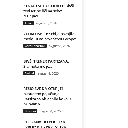
ŠTA MU SE DOGODILO? Bivši
teniser ne liči na sebe!
Navijači...
Tenis
avgust 8, 2026
VELIKI USPEH! Srbija osvojila
medalju na prvenstvu Evrope!
Ostali sportovi
avgust 8, 2026
BIVŠI TRENER PARTIZANA:
Sramota me je…
Fudbal
avgust 8, 2026
REŠIO SVE DA OTKRIJE!
Nesuđeno pojačanje
Partizana objasnilo kako je
prihvatio...
Košarka
avgust 8, 2026
PET DANA DO POČETKA
EVROPSKOG PRVENSTVA: