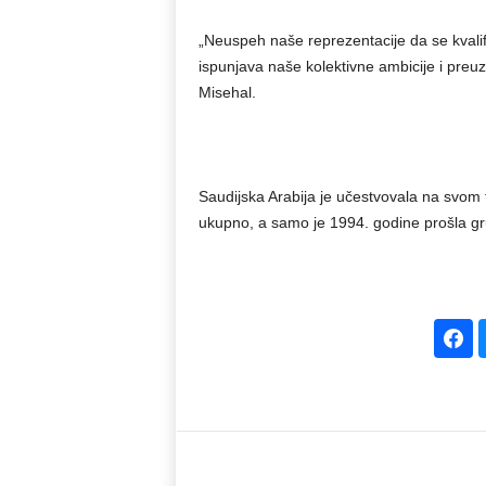
„Neuspeh naše reprezentacije da se kvalifi
ispunjava naše kolektivne ambicije i pre
Misehal.
Saudijska Arabija je učestvovala na sv
ukupno, a samo je 1994. godine prošla gr