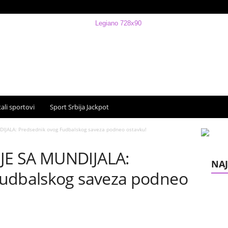
ali sportovi
Sport Srbija Jackpot
JALA: Predsednik ovog Fudbalskog saveza podneo ostavku!
JE SA MUNDIJALA:
NAJ
Fudbalskog saveza podneo