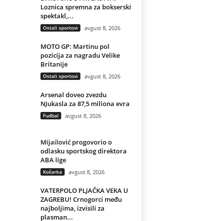
Loznica spremna za bokserski
spektakl,...
Ostali sportovi
avgust 8, 2026
MOTO GP: Martinu pol
pozicija za nagradu Velike
Britanije
Ostali sportovi
avgust 8, 2026
Arsenal doveo zvezdu
NJukasla za 87,5 miliona evra
Fudbal
avgust 8, 2026
Mijailović progovorio o
odlasku sportskog direktora
ABA lige
Košarka
avgust 8, 2026
VATERPOLO PLJAČKA VEKA U
ZAGREBU! Crnogorci među
najboljima, izvisili za
plasman...