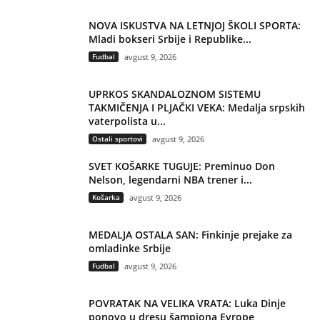
NOVA ISKUSTVA NA LETNJOJ ŠKOLI SPORTA:
Mladi bokseri Srbije i Republike...
Fudbal
avgust 9, 2026
UPRKOS SKANDALOZNOM SISTEMU
TAKMIČENJA I PLJAČKI VEKA: Medalja srpskih
vaterpolista u...
Ostali sportovi
avgust 9, 2026
SVET KOŠARKE TUGUJE: Preminuo Don
Nelson, legendarni NBA trener i...
Košarka
avgust 9, 2026
MEDALJA OSTALA SAN: Finkinje prejake za
omladinke Srbije
Fudbal
avgust 9, 2026
POVRATAK NA VELIKA VRATA: Luka Dinje
ponovo u dresu šampiona Evrope