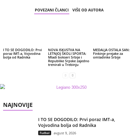
POVEZANI ČLANCI
VIŠE OD AUTORA
I TO SE DOGODILO: Prvi
NOVA ISKUSTVA NA
MEDALJA OSTALA SAN:
poraz IMT-a, Vojvodina
LETNJOJ ŠKOLI SPORTA:
Finkinje prejake za
bolja od Radnika
Mladi bokseri Srbije i
omladinke Srbije
Republike Srpske zajedno
trenirali u Trebinju
NAJNOVIJE
I TO SE DOGODILO: Prvi poraz IMT-a,
Vojvodina bolja od Radnika
Fudbal
avgust 9, 2026