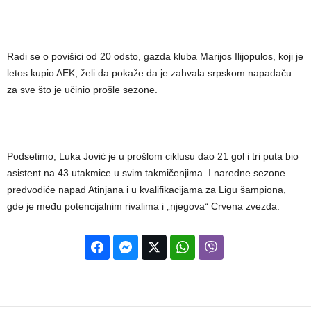
Radi se o povišici od 20 odsto, gazda kluba Marijos Ilijopulos, koji je
letos kupio AEK, želi da pokaže da je zahvala srpskom napadaču
za sve što je učinio prošle sezone.
Podsetimo, Luka Jović je u prošlom ciklusu dao 21 gol i tri puta bio
asistent na 43 utakmice u svim takmičenjima. I naredne sezone
predvodiće napad Atinjana i u kvalifikacijama za Ligu šampiona,
gde je među potencijalnim rivalima i „njegova“ Crvena zvezda.