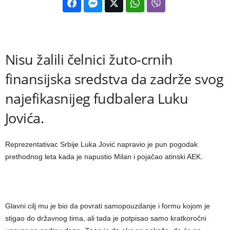
Nisu žalili čelnici žuto-crnih
finansijska sredstva da zadrže svog
najefikasnijeg fudbalera Luku
Jovića.
Reprezentativac Srbije Luka Jović napravio je pun pogodak
prethodnog leta kada je napustio Milan i pojačao atinski AEK.
Glavni cilj mu je bio da povrati samopouzdanje i formu kojom je
stigao do državnog tima, ali tada je potpisao samo kratkoročni