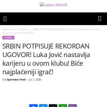
Naslovnica
Fudbal
SRBIN POTPISUJE REKORDAN UGOVOR! Luka Jović nastavlja
karijeru u ovom klubu! Biće...
FUDBAL
SRBIN POTPISUJE REKORDAN
UGOVOR! Luka Jović nastavlja
karijeru u ovom klubu! Biće
najplaćeniji igrač!
Od
Sportske Vesti
-
jul 1, 2026