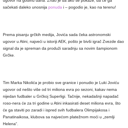
ugovor na godinu dana. Znao je da ako se pokaže, da će ga
sačekati daleko unosnija
ponuda
i – pogodio je, kao na terenu!
Prema pisanju grčkih medija, Jovića sada čeka astronomski
ugovor u Atini, najveći u istoriji AEK, pošto je bivši igrač Zvezde dao
signal da je spreman da produži saradnju sa novim šampionom
Grčke.
Tim Marka Nikolića je probio sve granice i ponudio je Luki Joviću
ugovor od nešto više od tri miliona evra po sezoni, kakav nema
nijedan fudbaler u Grčkoj Superligi. Tačnije, nekadašnji napadač
roso-nera će za tri godine u Atini inkasirati deset miliona evra, što
će ga staviti po zaradi i ispred svih fudbalera Olimpijakosa i
Panatinaikosa, klubova sa najvećom platežnom moći u „zemlji
Helena“.