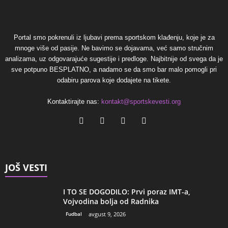
Portal smo pokrenuli iz ljubavi prema sportskom klađenju, koje je za
mnoge više od pasije. Ne bavimo se dojavama, već samo stručnim
analizama, uz odgovarajuće sugestije i predloge. Najbitnije od svega da je
sve potpuno BESPLATNO, a nadamo se da smo bar malo pomogli pri
odabiru parova koje dodajete na tikete.
Kontaktirajte nas:
kontakt@sportskevesti.org
JOŠ VESTI
I TO SE DOGODILO: Prvi poraz IMT-a,
Vojvodina bolja od Radnika
Fudbal
avgust 9, 2026