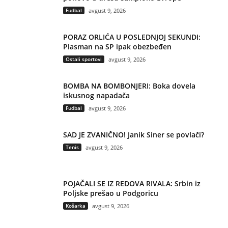
Fudbal
avgust 9, 2026
PORAZ ORLIĆA U POSLEDNJOJ SEKUNDI:
Plasman na SP ipak obezbeđen
Ostali sportovi
avgust 9, 2026
BOMBA NA BOMBONJERI: Boka dovela
iskusnog napadača
Fudbal
avgust 9, 2026
SAD JE ZVANIČNO! Janik Siner se povlači?
Tenis
avgust 9, 2026
POJAČALI SE IZ REDOVA RIVALA: Srbin iz
Poljske prešao u Podgoricu
Košarka
avgust 9, 2026