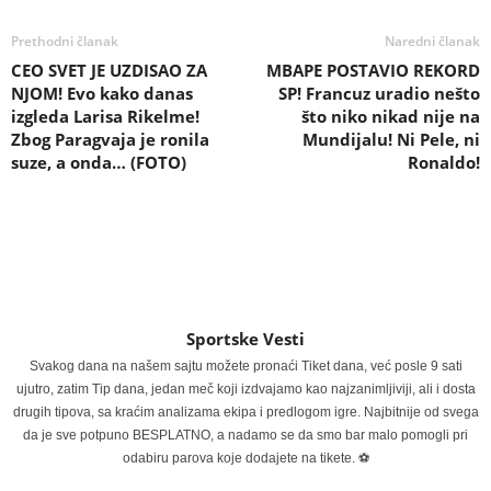
Prethodni članak
Naredni članak
CEO SVET JE UZDISAO ZA
MBAPE POSTAVIO REKORD
NJOM! Evo kako danas
SP! Francuz uradio nešto
izgleda Larisa Rikelme!
što niko nikad nije na
Zbog Paragvaja je ronila
Mundijalu! Ni Pele, ni
suze, a onda… (FOTO)
Ronaldo!
Sportske Vesti
Svakog dana na našem sajtu možete pronaći Tiket dana, već posle 9 sati
ujutro, zatim Tip dana, jedan meč koji izdvajamo kao najzanimljiviji, ali i dosta
drugih tipova, sa kraćim analizama ekipa i predlogom igre. Najbitnije od svega
da je sve potpuno BESPLATNO, a nadamo se da smo bar malo pomogli pri
odabiru parova koje dodajete na tikete. ⚽