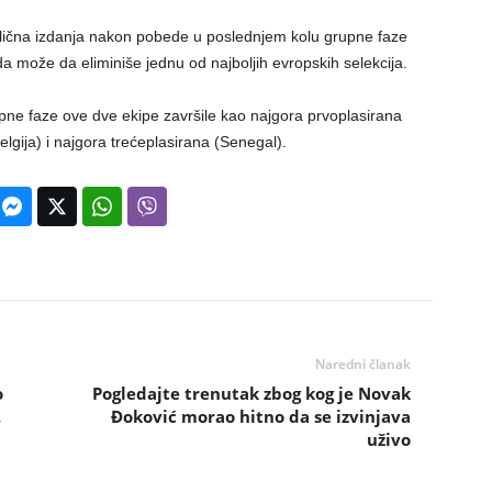
dlična izdanja nakon pobede u poslednjem kolu grupne faze
a može da eliminiše jednu od najboljih evropskih selekcija.
upne faze ove dve ekipe završile kao najgora prvoplasirana
gija) i najgora trećeplasirana (Senegal).
Naredni članak
o
Pogledajte trenutak zbog kog je Novak
.
Đoković morao hitno da se izvinjava
uživo