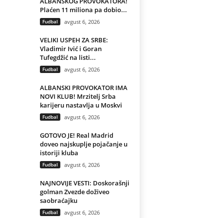
ALBANSKOG PROVOKATORA!
Plaćen 11 miliona pa dobio...
Fudbal
avgust 6, 2026
VELIKI USPEH ZA SRBE:
Vladimir Ivić i Goran
Tufegdžić na listi...
Fudbal
avgust 6, 2026
ALBANSKI PROVOKATOR IMA
NOVI KLUB! Mrzitelj Srba
karijeru nastavlja u Moskvi
Fudbal
avgust 6, 2026
GOTOVO JE! Real Madrid
doveo najskuplje pojačanje u
istoriji kluba
Fudbal
avgust 6, 2026
NAJNOVIJE VESTI: Doskorašnji
golman Zvezde doživeo
saobraćajku
Fudbal
avgust 6, 2026