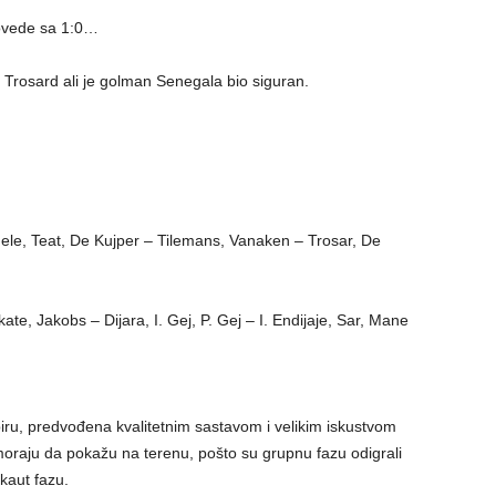
ovede sa 1:0…
e Trosard ali je golman Senegala bio siguran.
ele, Teat, De Kujper – Tilemans, Vanaken – Trosar, De
ate, Jakobs – Dijara, I. Gej, P. Gej – I. Endijaje, Sar, Mane
piru, predvođena kvalitetnim sastavom i velikim iskustvom
moraju da pokažu na terenu, pošto su grupnu fazu odigrali
kaut fazu.