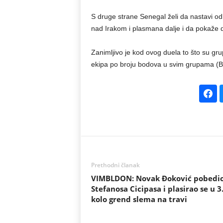
S druge strane Senegal želi da nastavi o
nad Irakom i plasmana dalje i da pokaže d
Zanimljivo je kod ovog duela to što su gr
ekipa po broju bodova u svim grupama (Bel
Prethodni članak
VIMBLDON: Novak Đoković pobedi
Stefanosa Cicipasa i plasirao se u 3
kolo grend slema na travi