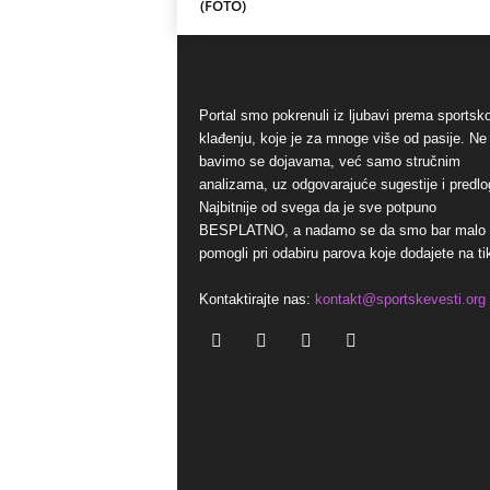
(FOTO)
Portal smo pokrenuli iz ljubavi prema sports
klađenju, koje je za mnoge više od pasije. Ne
bavimo se dojavama, već samo stručnim
analizama, uz odgovarajuće sugestije i predlo
Najbitnije od svega da je sve potpuno
BESPLATNO, a nadamo se da smo bar malo
pomogli pri odabiru parova koje dodajete na ti
Kontaktirajte nas:
kontakt@sportskevesti.org