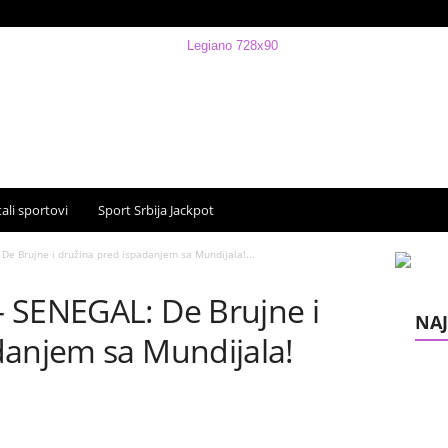
ali sportovi
Sport Srbija Jackpot
De Brujne i družina pred ispadanjem sa Mundijala!...
 SENEGAL: De Brujne i
NAJ
danjem sa Mundijala!