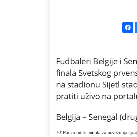
k
e
V
e
Fudbaleri Belgije i Se
s
finala Svetskog prvens
t
na stadionu Sijetl sta
i
pratiti uživo na porta
Belgija – Senegal (dr
70′ Pauza od tri minuta za osveženje igra