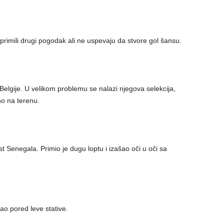
rimili drugi pogodak ali ne uspevaju da stvore gol šansu.
Belgije. U velikom problemu se nalazi njegova selekcija,
no na terenu.
t Senegala. Primio je dugu loptu i izašao oči u oči sa
rao pored leve stative.