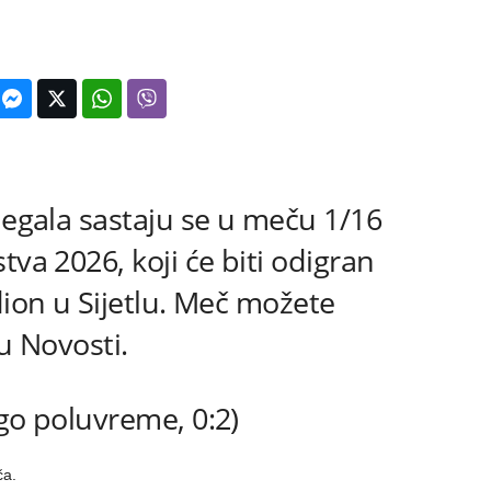
negala sastaju se u meču 1/16
tva 2026, koji će biti odigran
dion u Sijetlu. Meč možete
lu Novosti.
ugo poluvreme, 0:2)
ča.