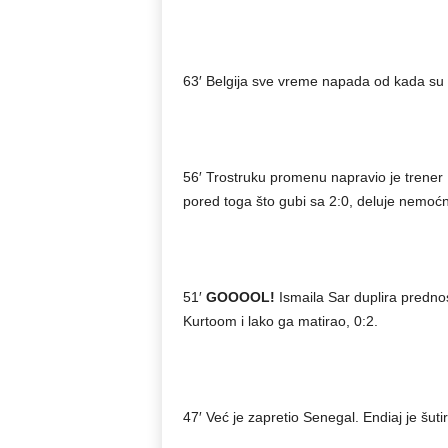
63′ Belgija sve vreme napada od kada su p
56′ Trostruku promenu napravio je trener 
pored toga što gubi sa 2:0, deluje nemoć
51′
GOOOOL!
Ismaila Sar duplira prednos
Kurtoom i lako ga matirao, 0:2.
47′ Već je zapretio Senegal. Endiaj je šuti