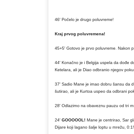
46′ Počelo je drugo poluvreme!
Kraj prvog poluvremena!
45+5′ Gotovo je prvo poluvreme. Nakon pr
44′ Konačno je i Belgija uspela da dođe d
Ketelara, ali je Diao odbranio njegov poku
37′ Sadio Mane je imao dobru šansu da dup
šutirao, ali je Kurtoa uspeo da odbrani po
28′ Odlazimo na obaveznu pauzu od tri min
24′
GOOOOOL!
Mane je centrirao, Sar gl
Dijare koji lagano šalje loptu u mrežu, 0:1!