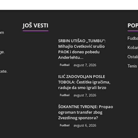
JOŠ VESTI
POP
kom
Fudba
SRBIN UTIŠAO „TUMBU“:
Mihajlo Cvetković srušio
Košar
PAOK i doneo pobedu
ge.
Anderlehtu...
Ostali
Fudbal
avgust 7, 2026
Tenis
kete.
ILIĆ ZADOVOLJAN POSLE
TOBOLA: Čestitke igračima,
raduje da smo igrali brzo
Fudbal
avgust 7, 2026
ŠOKANTNE TVRDNJE: Propao
ogroman transfer zbog
Zvezdinog sponzora?
Fudbal
avgust 6, 2026