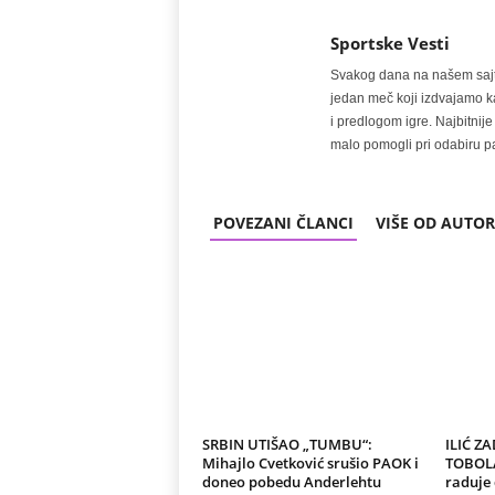
Sportske Vesti
Svakog dana na našem sajtu 
jedan meč koji izdvajamo kao
i predlogom igre. Najbitn
malo pomogli pri odabiru pa
POVEZANI ČLANCI
VIŠE OD AUTO
SRBIN UTIŠAO „TUMBU“:
ILIĆ Z
Mihajlo Cvetković srušio PAOK i
TOBOLA:
doneo pobedu Anderlehtu
raduje 