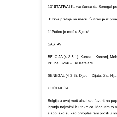
13′
STATIVA!
Kakva šansa da Senegal p
9′ Prva pretnja na meču. Šutirao je iz prv
1′ Počeo je meč u Sijetlu!
SASTAVI:
BELGIJA (4-2-3-1): Kurtoa – Kastanj, Meh
Brujne, Doku – De Ketelare
SENEGAL (4-3-3): Dijao – Dijata, Sis, Nijak
UOČI MEČA:
Belgija u ovaj meč ulazi kao favorit na pa
igranja najvažnijih utakmica. Međutim to 
slabo iako su kao prvoplasirani prošli u no