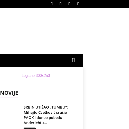
NOVIJE
SRBIN UTIŠAO „TUMBU“:
Mihajlo Cvetković srušio
PAOK i doneo pobedu
Anderlehtu...