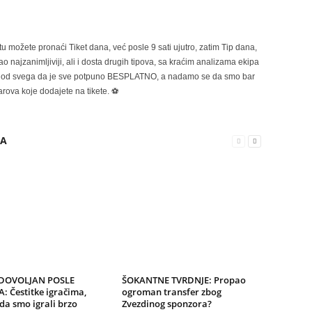
možete pronaći Tiket dana, već posle 9 sati ujutro, zatim Tip dana,
 najzanimljiviji, ali i dosta drugih tipova, sa kraćim analizama ekipa
ije od svega da je sve potpuno BESPLATNO, a nadamo se da smo bar
rova koje dodajete na tikete. ⚽
RA
ADOVOLJAN POSLE
ŠOKANTNE TVRDNJE: Propao
 Čestitke igračima,
ogroman transfer zbog
da smo igrali brzo
Zvezdinog sponzora?