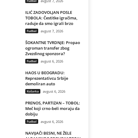
Fudbal
avgust 7, 2026
ILIĆ ZADOVOLJAN POSLE
TOBOLA: Čestitke igračima,
raduje da smo igrali brzo
Fudbal
avgust 7, 2026
ŠOKANTNE TVRDNJE: Propao
ogroman transfer zbog
Zvezdinog sponzora?
Fudbal
avgust 6, 2026
HAOS U BEOGRADU:
Reprezentativcu Srbije
demoliran auto
Košarka
avgust 6, 2026
PRENOS, PARTIZAN – TOBOL:
Meč koji crno-beli moraju da
dobiju
Fudbal
avgust 6, 2026
NAVIJAČI BESNI, NE ŽELE