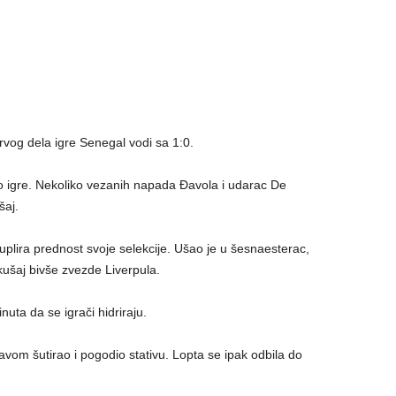
vog dela igre Senegal vodi sa 1:0.
o igre. Nekoliko vezanih napada Đavola i udarac De
šaj.
lira prednost svoje selekcije. Ušao je u šesnaesterac,
kušaj bivše zvezde Liverpula.
uta da se igrači hidriraju.
avom šutirao i pogodio stativu. Lopta se ipak odbila do