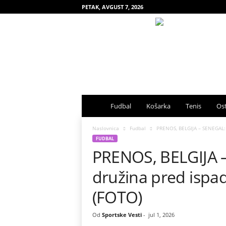
PETAK, AVGUST 7, 2026
S
Fudbal
Košarka
Tenis
Ost
p
Naslovnica
Fudbal
PRENOS, BELGIJA – SENEGAL: 
FUDBAL
PRENOS, BELGIJA –
o
družina pred ispa
r
(FOTO)
t
Od
Sportske Vesti
-
jul 1, 2026
s