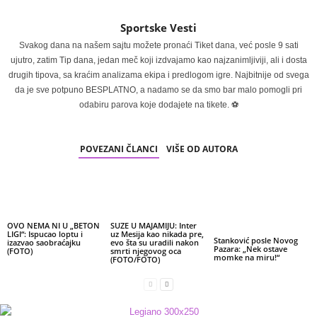
Sportske Vesti
Svakog dana na našem sajtu možete pronaći Tiket dana, već posle 9 sati
ujutro, zatim Tip dana, jedan meč koji izdvajamo kao najzanimljiviji, ali i dosta
drugih tipova, sa kraćim analizama ekipa i predlogom igre. Najbitnije od svega
da je sve potpuno BESPLATNO, a nadamo se da smo bar malo pomogli pri
odabiru parova koje dodajete na tikete. ⚽
POVEZANI ČLANCI
VIŠE OD AUTORA
OVO NEMA NI U „BETON
SUZE U MAJAMIJU: Inter
LIGI“: Ispucao loptu i
uz Mesija kao nikada pre,
Stanković posle Novog
izazvao saobraćajku
evo šta su uradili nakon
Pazara: „Nek ostave
(FOTO)
smrti njegovog oca
momke na miru!“
(FOTO/FOTO)