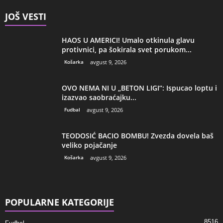
JOŠ VESTI
HAOS U AMERICI! Umalo otkinula glavu
protivnici, pa šokirala svet porukom...
Košarka
avgust 9, 2026
OVO NEMA NI U „BETON LIGI“: Ispucao loptu i
izazvao saobraćajku...
Fudbal
avgust 9, 2026
TEODOSIĆ BACIO BOMBU! Zvezda dovela baš
veliko pojačanje
Košarka
avgust 9, 2026
POPULARNE KATEGORIJE
8516