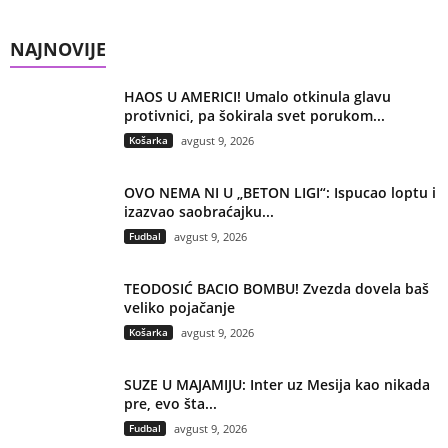
NAJNOVIJE
HAOS U AMERICI! Umalo otkinula glavu
protivnici, pa šokirala svet porukom...
Košarka
avgust 9, 2026
OVO NEMA NI U „BETON LIGI“: Ispucao loptu i
izazvao saobraćajku...
Fudbal
avgust 9, 2026
TEODOSIĆ BACIO BOMBU! Zvezda dovela baš
veliko pojačanje
Košarka
avgust 9, 2026
SUZE U MAJAMIJU: Inter uz Mesija kao nikada
pre, evo šta...
Fudbal
avgust 9, 2026