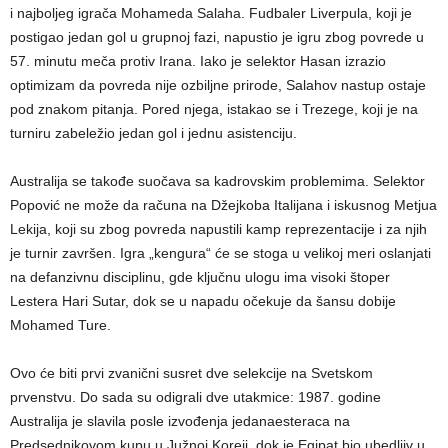
i najboljeg igrača Mohameda Salaha. Fudbaler Liverpula, koji je
postigao jedan gol u grupnoj fazi, napustio je igru zbog povrede u
57. minutu meča protiv Irana. Iako je selektor Hasan izrazio
optimizam da povreda nije ozbiljne prirode, Salahov nastup ostaje
pod znakom pitanja. Pored njega, istakao se i Trezege, koji je na
turniru zabeležio jedan gol i jednu asistenciju.
Australija se takođe suočava sa kadrovskim problemima. Selektor
Popović ne može da računa na Džejkoba Italijana i iskusnog Metjua
Lekija, koji su zbog povreda napustili kamp reprezentacije i za njih
je turnir završen. Igra „kengura“ će se stoga u velikoj meri oslanjati
na defanzivnu disciplinu, gde ključnu ulogu ima visoki štoper
Lestera Hari Sutar, dok se u napadu očekuje da šansu dobije
Mohamed Ture.
Ovo će biti prvi zvanični susret dve selekcije na Svetskom
prvenstvu. Do sada su odigrali dve utakmice: 1987. godine
Australija je slavila posle izvođenja jedanaesteraca na
Predsednikovom kupu u Južnoj Koreji, dok je Egipat bio ubedljiv u