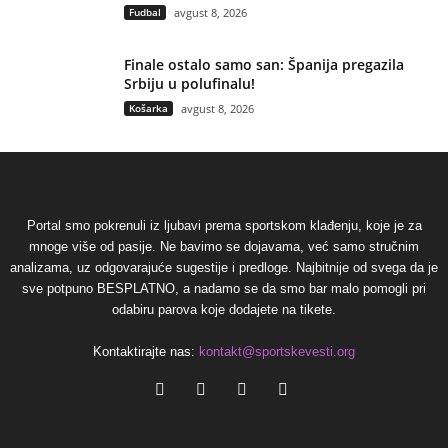
Fudbal
avgust 8, 2026
Finale ostalo samo san: Španija pregazila
Srbiju u polufinalu!
Košarka
avgust 8, 2026
Portal smo pokrenuli iz ljubavi prema sportskom klađenju, koje je za
mnoge više od pasije. Ne bavimo se dojavama, već samo stručnim
analizama, uz odgovarajuće sugestije i predloge. Najbitnije od svega da je
sve potpuno BESPLATNO, a nadamo se da smo bar malo pomogli pri
odabiru parova koje dodajete na tikete.
Kontaktirajte nas:
kontakt@sportskevesti.org