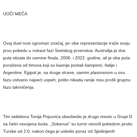
UOČI MEČA
Ovaj duel nosi ogroman značaj, jer obe reprezentacije traže svoju
prvu pobedu u nokaut fazi Svetskog prvenstva. Australija je dva
puta stizala do osmine finala, 2006. i 2022. godine, ali je oba puta
poražena od timova koji su kasnije postali šampioni, Italije i
Argentine. Egipat je, sa druge strane, samim plasmanom u ovu
fazu ostvario najveći uspeh, pošto nikada ranije nisu prošli grupnu
fazu takmičenja.
Tim selektora Tonija Popovića obezbedio je drugo mesto u Grupi D
sa četiri osvojena boda. „Sokerusi“ su turnir otvorili pobedom protiv
Turske od 2:0, nakon čega je usledio poraz od Sjedinjenih