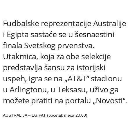
Fudbalske reprezentacije Australije
i Egipta sastaće se u šesnaestini
finala Svetskog prvenstva.
Utakmica, koja za obe selekcije
predstavlja šansu za istorijski
uspeh, igra se na „AT&T“ stadionu
u Arlingtonu, u Teksasu, uživo ga
možete pratiti na portalu „Novosti“.
AUSTRALIJA – EGIPAT (početak meča 20.00)