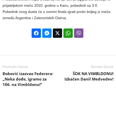
prijateljskom meču 2010. godine u Kairu, pobedivši sa 3:0.
Pobednik ovog duela će u osmini finala igrati protiv boljeg iz meča
između Argentine i Zelenortskih Ostrva.
Prethodni članak
Naredni članak
Đoković izazvao Federera:
ŠOK NA VIMBLDONU!
„Neka dođe, igramo za
Izbačen Danil Medvedev!
106. na Vimbldonu!“