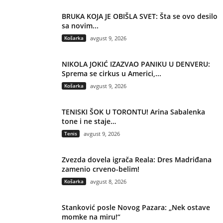
BRUKA KOJA JE OBIŠLA SVET: Šta se ovo desilo
sa novim...
Košarka
avgust 9, 2026
NIKOLA JOKIĆ IZAZVAO PANIKU U DENVERU:
Sprema se cirkus u Americi,...
Košarka
avgust 9, 2026
TENISKI ŠOK U TORONTU! Arina Sabalenka
tone i ne staje…
Tenis
avgust 9, 2026
Zvezda dovela igrača Reala: Dres Madriđana
zamenio crveno-belim!
Košarka
avgust 8, 2026
Stanković posle Novog Pazara: „Nek ostave
momke na miru!“