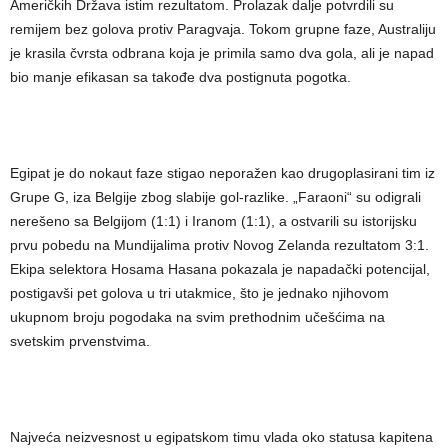
Američkih Država istim rezultatom. Prolazak dalje potvrdili su
remijem bez golova protiv Paragvaja. Tokom grupne faze, Australiju
je krasila čvrsta odbrana koja je primila samo dva gola, ali je napad
bio manje efikasan sa takođe dva postignuta pogotka.
Egipat je do nokaut faze stigao neporažen kao drugoplasirani tim iz
Grupe G, iza Belgije zbog slabije gol-razlike. „Faraoni“ su odigrali
nerešeno sa Belgijom (1:1) i Iranom (1:1), a ostvarili su istorijsku
prvu pobedu na Mundijalima protiv Novog Zelanda rezultatom 3:1.
Ekipa selektora Hosama Hasana pokazala je napadački potencijal,
postigavši pet golova u tri utakmice, što je jednako njihovom
ukupnom broju pogodaka na svim prethodnim učešćima na
svetskim prvenstvima.
Najveća neizvesnost u egipatskom timu vlada oko statusa kapitena