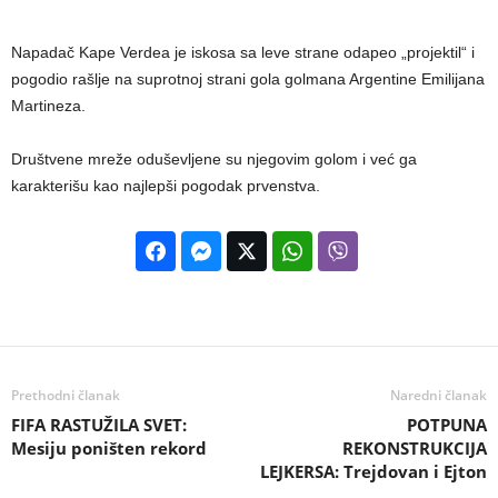
Napadač Kape Verdea je iskosa sa leve strane odapeo „projektil“ i
pogodio rašlje na suprotnoj strani gola golmana Argentine Emilijana
Martineza.
Društvene mreže oduševljene su njegovim golom i već ga
karakterišu kao najlepši pogodak prvenstva.
Prethodni članak
Naredni članak
FIFA RASTUŽILA SVET:
POTPUNA
Mesiju poništen rekord
REKONSTRUKCIJA
LEJKERSA: Trejdovan i Ejton