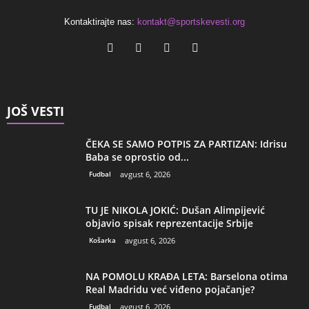
Kontaktirajte nas:
kontakt@sportskevesti.org
JOŠ VESTI
ČEKA SE SAMO POTPIS ZA PARTIZAN: Idrisu
Baba se oprostio od...
Fudbal
avgust 6, 2026
TU JE NIKOLA JOKIĆ: Dušan Alimpijević
objavio spisak reprezentacije Srbije
Košarka
avgust 6, 2026
NA POMOLU KRAĐA LETA: Barselona otima
Real Madridu već viđeno pojačanje?
Fudbal
avgust 6, 2026