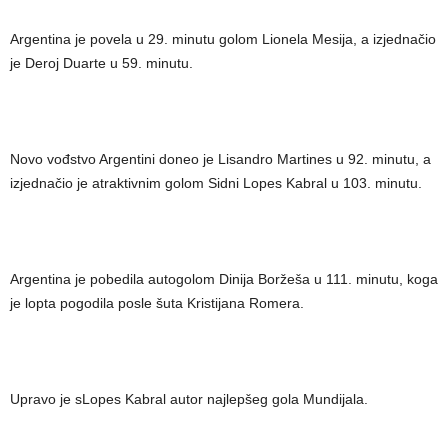
Argentina je povela u 29. minutu golom Lionela Mesija, a izjednačio
je Deroj Duarte u 59. minutu.
Novo vođstvo Argentini doneo je Lisandro Martines u 92. minutu, a
izjednačio je atraktivnim golom Sidni Lopes Kabral u 103. minutu.
Argentina je pobedila autogolom Dinija Boržeša u 111. minutu, koga
je lopta pogodila posle šuta Kristijana Romera.
Upravo je sLopes Kabral autor najlepšeg gola Mundijala.