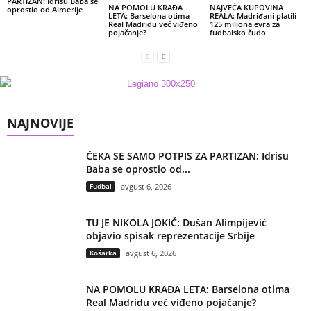
PARTIZAN: Idrisu Baba se
NA POMOLU KRAĐA
NAJVEĆA KUPOVINA
oprostio od Almerije
LETA: Barselona otima
REALA: Madriđani platili
Real Madridu već viđeno
125 miliona evra za
pojačanje?
fudbalsko čudo
NAJNOVIJE
ČEKA SE SAMO POTPIS ZA PARTIZAN: Idrisu
Baba se oprostio od...
Fudbal
avgust 6, 2026
TU JE NIKOLA JOKIĆ: Dušan Alimpijević
objavio spisak reprezentacije Srbije
Košarka
avgust 6, 2026
NA POMOLU KRAĐA LETA: Barselona otima
Real Madridu već viđeno pojačanje?