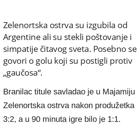
Zelenortska ostrva su izgubila od
Argentine ali su stekli poštovanje i
simpatije čitavog sveta. Posebno se
govori o golu koji su postigli protiv
„gaučosa“.
Branilac titule savladao je u Majamiju
Zelenortska ostrva nakon produžetka
3:2, a u 90 minuta igre bilo je 1:1.