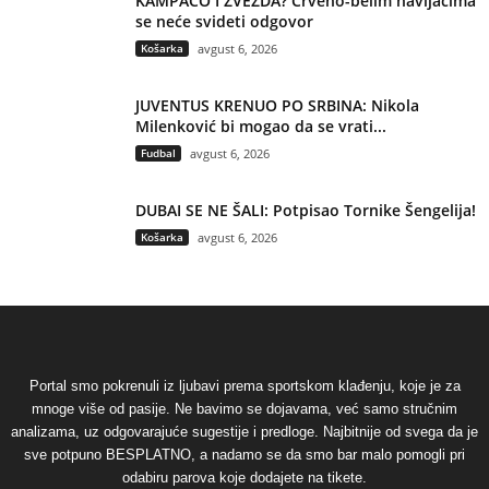
KAMPACO I ZVEZDA? Crveno-belim navijačima
se neće svideti odgovor
Košarka
avgust 6, 2026
JUVENTUS KRENUO PO SRBINA: Nikola
Milenković bi mogao da se vrati...
Fudbal
avgust 6, 2026
DUBAI SE NE ŠALI: Potpisao Tornike Šengelija!
Košarka
avgust 6, 2026
Portal smo pokrenuli iz ljubavi prema sportskom klađenju, koje je za
mnoge više od pasije. Ne bavimo se dojavama, već samo stručnim
analizama, uz odgovarajuće sugestije i predloge. Najbitnije od svega da je
sve potpuno BESPLATNO, a nadamo se da smo bar malo pomogli pri
odabiru parova koje dodajete na tikete.