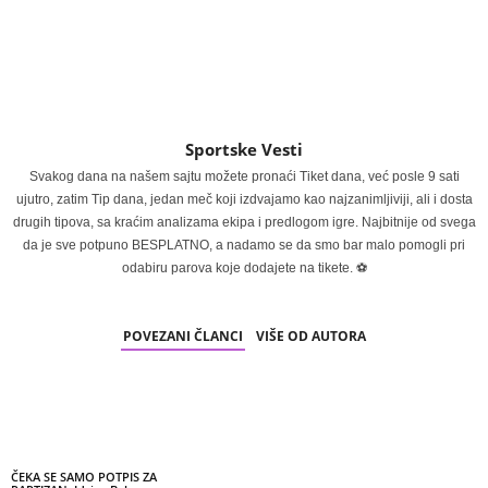
Sportske Vesti
Svakog dana na našem sajtu možete pronaći Tiket dana, već posle 9 sati
ujutro, zatim Tip dana, jedan meč koji izdvajamo kao najzanimljiviji, ali i dosta
drugih tipova, sa kraćim analizama ekipa i predlogom igre. Najbitnije od svega
da je sve potpuno BESPLATNO, a nadamo se da smo bar malo pomogli pri
odabiru parova koje dodajete na tikete. ⚽
POVEZANI ČLANCI
VIŠE OD AUTORA
ČEKA SE SAMO POTPIS ZA