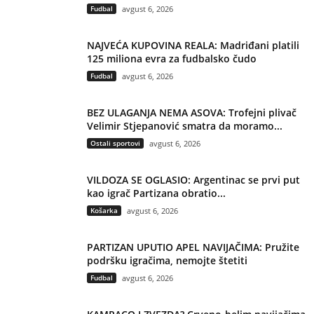
Fudbal
avgust 6, 2026
NAJVEĆA KUPOVINA REALA: Madriđani platili
125 miliona evra za fudbalsko čudo
Fudbal
avgust 6, 2026
BEZ ULAGANJA NEMA ASOVA: Trofejni plivač
Velimir Stjepanović smatra da moramo...
Ostali sportovi
avgust 6, 2026
VILDOZA SE OGLASIO: Argentinac se prvi put
kao igrač Partizana obratio...
Košarka
avgust 6, 2026
PARTIZAN UPUTIO APEL NAVIJAČIMA: Pružite
podršku igračima, nemojte štetiti
Fudbal
avgust 6, 2026