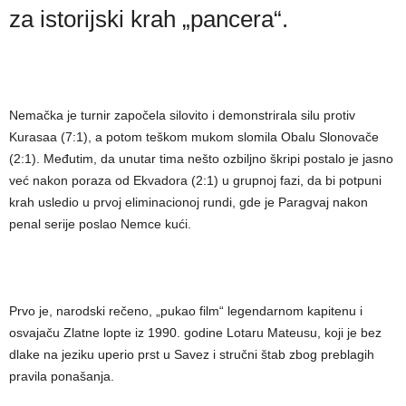
za istorijski krah „pancera“.
Nemačka je turnir započela silovito i demonstrirala silu protiv
Kurasaa (7:1), a potom teškom mukom slomila Obalu Slonovače
(2:1). Međutim, da unutar tima nešto ozbiljno škripi postalo je jasno
već nakon poraza od Ekvadora (2:1) u grupnoj fazi, da bi potpuni
krah usledio u prvoj eliminacionoj rundi, gde je Paragvaj nakon
penal serije poslao Nemce kući.
Prvo je, narodski rečeno, „pukao film“ legendarnom kapitenu i
osvajaču Zlatne lopte iz 1990. godine Lotaru Mateusu, koji je bez
dlake na jeziku uperio prst u Savez i stručni štab zbog preblagih
pravila ponašanja.