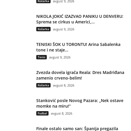
Košarka
avgust 9, 2026
NIKOLA JOKIĆ IZAZVAO PANIKU U DENVERU:
Sprema se cirkus u Americi,...
Košarka
avgust 9, 2026
TENISKI ŠOK U TORONTU! Arina Sabalenka
tone i ne staje…
Tenis
avgust 9, 2026
Zvezda dovela igrača Reala: Dres Madriđana
zamenio crveno-belim!
Košarka
avgust 8, 2026
Stanković posle Novog Pazara: „Nek ostave
momke na miru!“
Fudbal
avgust 8, 2026
Finale ostalo samo san: Španija pregazila