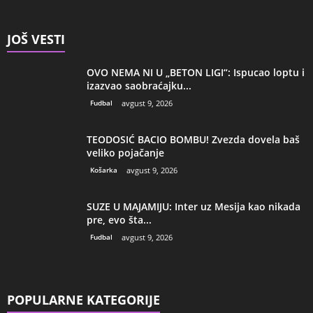
JOŠ VESTI
OVO NEMA NI U „BETON LIGI“: Ispucao loptu i
izazvao saobraćajku...
Fudbal
avgust 9, 2026
TEODOSIĆ BACIO BOMBU! Zvezda dovela baš
veliko pojačanje
Košarka
avgust 9, 2026
SUZE U MAJAMIJU: Inter uz Mesija kao nikada
pre, evo šta...
Fudbal
avgust 9, 2026
POPULARNE KATEGORIJE