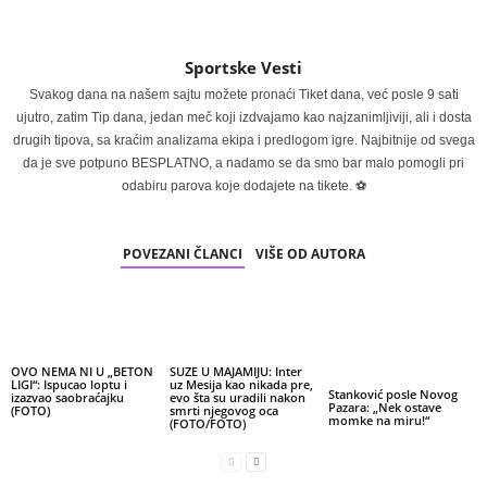
Sportske Vesti
Svakog dana na našem sajtu možete pronaći Tiket dana, već posle 9 sati
ujutro, zatim Tip dana, jedan meč koji izdvajamo kao najzanimljiviji, ali i dosta
drugih tipova, sa kraćim analizama ekipa i predlogom igre. Najbitnije od svega
da je sve potpuno BESPLATNO, a nadamo se da smo bar malo pomogli pri
odabiru parova koje dodajete na tikete. ⚽
POVEZANI ČLANCI
VIŠE OD AUTORA
OVO NEMA NI U „BETON
SUZE U MAJAMIJU: Inter
LIGI“: Ispucao loptu i
uz Mesija kao nikada pre,
Stanković posle Novog
izazvao saobraćajku
evo šta su uradili nakon
Pazara: „Nek ostave
(FOTO)
smrti njegovog oca
momke na miru!“
(FOTO/FOTO)