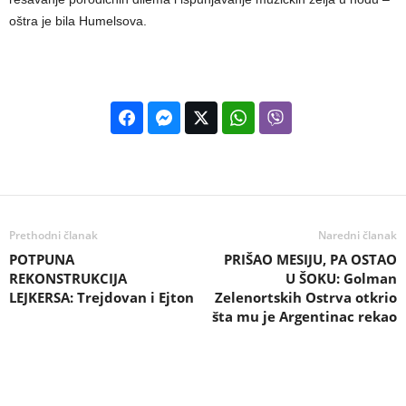
oštra je bila Humelsova.
Prethodni članak
Naredni članak
POTPUNA
PRIŠAO MESIJU, PA OSTAO
REKONSTRUKCIJA
U ŠOKU: Golman
LEJKERSA: Trejdovan i Ejton
Zelenortskih Ostrva otkrio
šta mu je Argentinac rekao