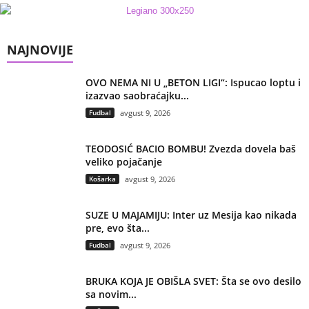
NAJNOVIJE
OVO NEMA NI U „BETON LIGI“: Ispucao loptu i
izazvao saobraćajku...
Fudbal
avgust 9, 2026
TEODOSIĆ BACIO BOMBU! Zvezda dovela baš
veliko pojačanje
Košarka
avgust 9, 2026
SUZE U MAJAMIJU: Inter uz Mesija kao nikada
pre, evo šta...
Fudbal
avgust 9, 2026
BRUKA KOJA JE OBIŠLA SVET: Šta se ovo desilo
sa novim...