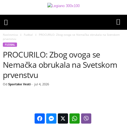
Naslovnica
Fudbal
PROCURILO: Zbog ovoga se Nemačka obrukala na Svetskom
prvenstvu
FUDBAL
PROCURILO: Zbog ovoga se
Nemačka obrukala na Svetskom
prvenstvu
Od
Sportske Vesti
-
jul 4, 2026