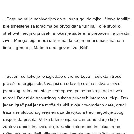
– Potpuno mi je neshvatljivo da su supruge, devojke i čitave familije
bile smeštene sa igračima od prvog dana turnira. To je stvorilo
strahovit medijski pritisak, a fokus je sa terena prebačen na privatni
život. Mnogo toga mora iz korena da se promeni u nacionalnom
timu – grmeo je Mateus u razgovoru za „Bild“.
– Sećam se kako je to izgledalo u vreme Leva – selektori troše
previše energije pokušavajući da udovolje svima i stvore privid
jednakog tretmana, što je nemoguće, pa se na kraju neko uvek
uvredi. Dolazi do apsurdnog sukoba privatnih interesa u ekipi. Dok
jedan igrač pati jer ne može da vidi svoje novorođeno dete, drugi
traži više slobodnog vremena za devojku, a treći negoduje zbog
rasporeda poseta. Velika takmičenja su vanredno stanje koje
zahteva apsolutnu izolaciju, karantin i stoprocentni fokus, a ne
rešavanje porodičnih dilema i ispunjavanje muzičkih želja u hodu –