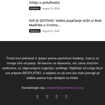
Srbiju u polufinalu!
Košarka
avgust 8, 2026
SVE JE GOTOVO: Veliko pojačanje stiže iz Real
Madrida u Crvenu...
Košarka
avgust 8, 2026
Portal smo pokrenuli iz ljubavi prema sportskom klađenju, koje je za
mnoge više od pasije. Ne bavimo se dojavama, već samo stručnim
analizama, uz odgovarajuće sugestije i predloge. Najbitnije od svega da je
sve potpuno BESPLATNO, a nadamo se da smo bar malo pomogli pri
odabiru parova koje dodajete na tikete.
Kontaktirajte nas:
kontakt@sportskevesti.org