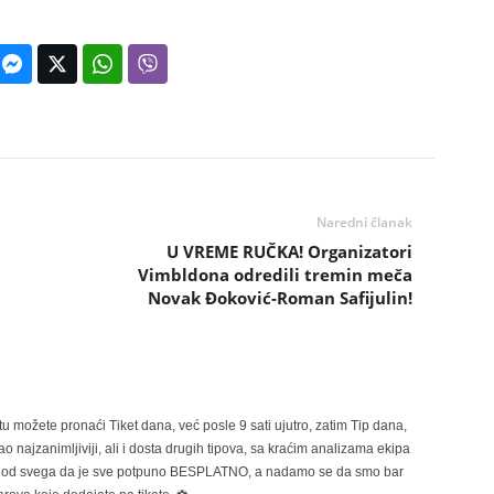
Naredni članak
U VREME RUČKA! Organizatori
Vimbldona odredili tremin meča
Novak Đoković-Roman Safijulin!
možete pronaći Tiket dana, već posle 9 sati ujutro, zatim Tip dana,
 najzanimljiviji, ali i dosta drugih tipova, sa kraćim analizama ekipa
ije od svega da je sve potpuno BESPLATNO, a nadamo se da smo bar