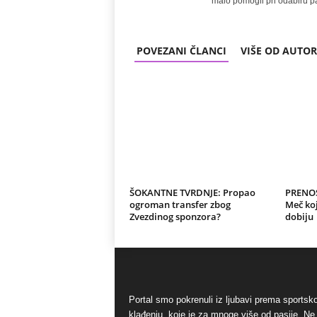
malo pomogli pri odabiru pa
POVEZANI ČLANCI
VIŠE OD AUTO
ŠOKANTNE TVRDNJE: Propao
PRENOS
ogroman transfer zbog
Meč koj
Zvezdinog sponzora?
dobiju
Portal smo pokrenuli iz ljubavi prema sports
klađenju, koje je za mnoge više od pasije. Ne