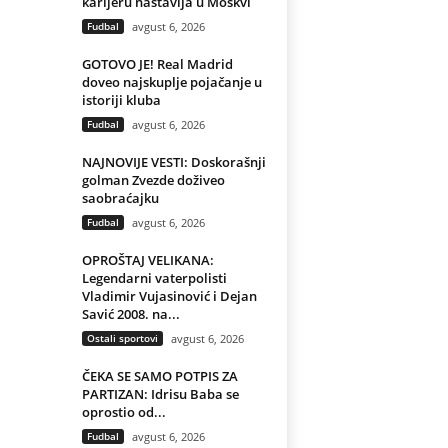
karijeru nastavlja u Moskvi
Fudbal
avgust 6, 2026
GOTOVO JE! Real Madrid
doveo najskuplje pojačanje u
istoriji kluba
Fudbal
avgust 6, 2026
NAJNOVIJE VESTI: Doskorašnji
golman Zvezde doživeo
saobraćajku
Fudbal
avgust 6, 2026
OPROŠTAJ VELIKANA:
Legendarni vaterpolisti
Vladimir Vujasinović i Dejan
Savić 2008. na...
Ostali sportovi
avgust 6, 2026
ČEKA SE SAMO POTPIS ZA
PARTIZAN: Idrisu Baba se
oprostio od...
Fudbal
avgust 6, 2026