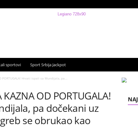
ali sportovi
Sport Srbija Jackpot
 PORTUGALA! Hrvati ispali sa Mundijala, pa...
JA KAZNA OD PORTUGALA!
NAJ
ndijala, pa dočekani uz
greb se obrukao kao