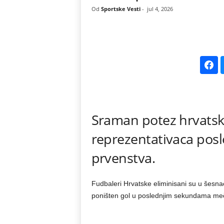
Od
Sportske Vesti
-
jul 4, 2026
k
e
V
e
s
Sraman potez hrvatski
t
reprezentativaca posl
i
prvenstva.
Fudbaleri Hrvatske eliminisani su u šesnae
poništen gol u poslednjim sekundama me