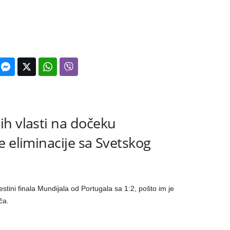
h vlasti na dočeku
e eliminacije sa Svetskog
stini finala Mundijala od Portugala sa 1:2, pošto im je
ča.