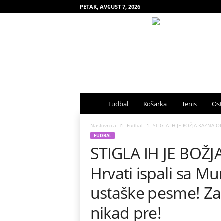
PETAK, AVGUST 7, 2026
S
Fudbal
Košarka
Tenis
Ost
p
Naslovnica
Fudbal
STIGLA IH JE BOŽJA KAZNA OD
FUDBAL
STIGLA IH JE BOŽ
o
Hrvati ispali sa Mu
r
ustaške pesme! Za
t
nikad pre!
s