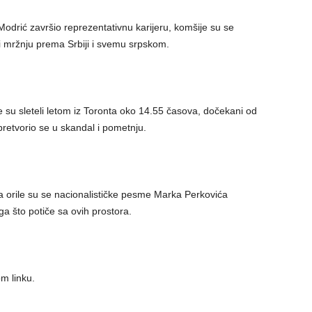
 Modrić završio reprezentativnu karijeru, komšije su se
 i mržnju prema Srbiji i svemu srpskom.
 su sleteli letom iz Toronta oko 14.55 časova, dočekani od
pretvorio se u skandal i pometnju.
a orile su se nacionalističke pesme Marka Perkovića
 što potiče sa ovih prostora.
m linku.