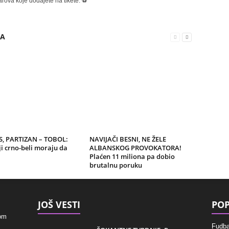
rova koje dodajete na tikete. ⚽
RA
, PARTIZAN – TOBOL:
NAVIJAČI BESNI, NE ŽELE
i crno-beli moraju da
ALBANSKOG PROVOKATORA!
Plaćen 11 miliona pa dobio
brutalnu poruku
JOŠ VESTI
POP
kom
Fudba