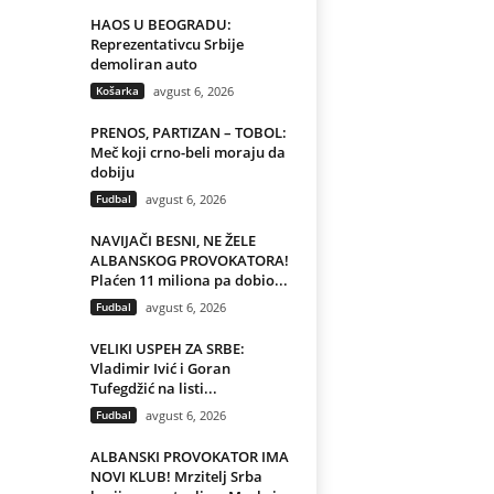
HAOS U BEOGRADU:
Reprezentativcu Srbije
demoliran auto
Košarka
avgust 6, 2026
PRENOS, PARTIZAN – TOBOL:
Meč koji crno-beli moraju da
dobiju
Fudbal
avgust 6, 2026
NAVIJAČI BESNI, NE ŽELE
ALBANSKOG PROVOKATORA!
Plaćen 11 miliona pa dobio...
Fudbal
avgust 6, 2026
VELIKI USPEH ZA SRBE:
Vladimir Ivić i Goran
Tufegdžić na listi...
Fudbal
avgust 6, 2026
ALBANSKI PROVOKATOR IMA
NOVI KLUB! Mrzitelj Srba