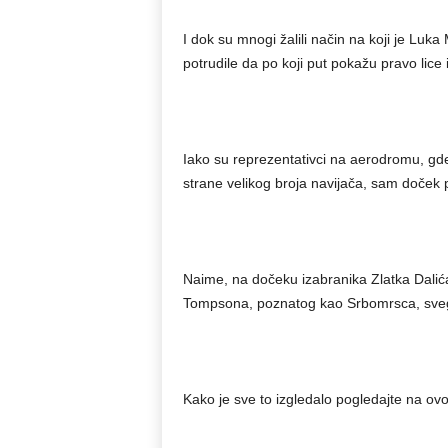
I dok su mnogi žalili način na koji je Luka
potrudile da po koji put pokažu pravo lice
Iako su reprezentativci na aerodromu, gde
strane velikog broja navijača, sam doček 
Naime, na dočeku izabranika Zlatka Dalić
Tompsona, poznatog kao Srbomrsca, svega
Kako je sve to izgledalo pogledajte na ovo