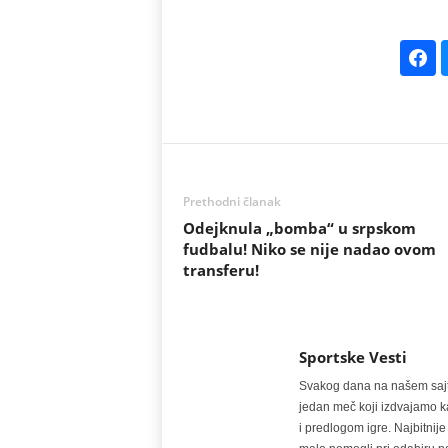
Prethodni članak
Odejknula „bomba“ u srpskom
fudbalu! Niko se nije nadao ovom
transferu!
Sportske Vesti
Svakog dana na našem sajtu 
jedan meč koji izdvajamo kao
i predlogom igre. Najbitn